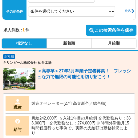
絞込
その他条件
求人件数 :
1
件
この検索条件を保存
指定なし
新着順
月給順
正社員
キリンビール株式会社 仙台工場
＜高専卒＞27年3月卒業予定者募集！ フレッシ
ュな力で無限の可能性を切り拓こう！
製造オペレーター(27年高専新卒／総合職)
職種
月給242,000円 ☆入社1年目の月給例 交代勤務あり：33
3,000円 交代勤務なし：274,000円 ※時間外労働月15
時間程度行った事例で、実際の支給額は勤務状況によ
給与
り...