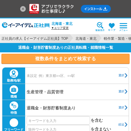
北海道・東北
▼エリア変更
正社員の求人【イーアイデム正社員】TOP
北海道・東北
軽作業・製造・
退職金・財形貯蓄制度ありの正社員転職・就職情報一覧
複数条件をまとめて検索する
選択
未設定
例）東京都○○区、○○駅
勤務地/駅
生産管理・品質管理
選択
職種
退職金・財形貯蓄制度あり
選択
特徴
を含む
絞込
を含まない
フリーワード