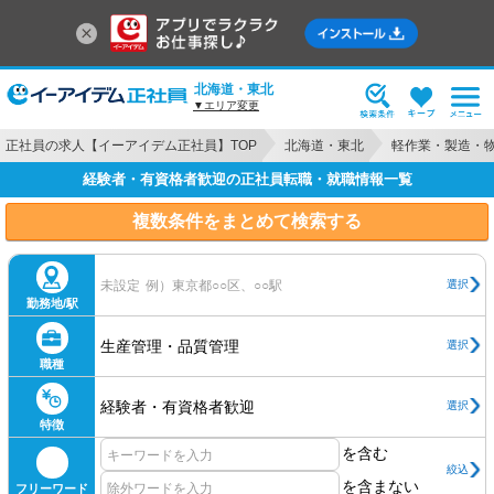
北海道・東北
▼エリア変更
正社員の求人【イーアイデム正社員】TOP
北海道・東北
軽作業・製造・
経験者・有資格者歓迎の正社員転職・就職情報一覧
複数条件をまとめて検索する
選択
未設定
例）東京都○○区、○○駅
勤務地/駅
生産管理・品質管理
選択
職種
経験者・有資格者歓迎
選択
特徴
を含む
絞込
を含まない
フリーワード