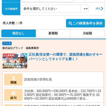
絞込
その他条件
求人件数 :
1
件
この検索条件を保存
指定なし
新着順
月給順
正社員
株式会社グランド 福島事業所
正社員/安全第一の環境で、請負現場を動かすキー
パーソンとしてキャリアを磨く！
請負現場の管理社員
職種
月給例：300,000円〜330,000円 基本給：210,700円〜23
3,800円 固定残業代：69,300円〜76,200円 職責手当 20,
給与
000円〜20,000円 固定残業代は40時間で算出...