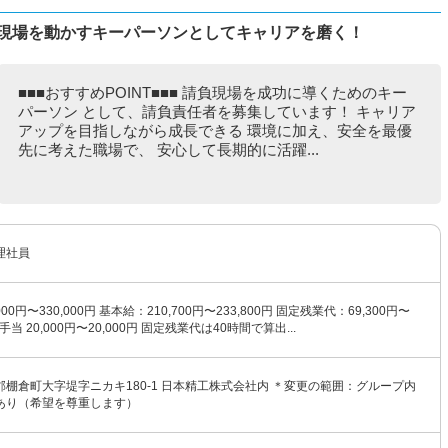
負現場を動かすキーパーソンとしてキャリアを磨く！
■■■おすすめPOINT■■■ 請負現場を成功に導くためのキー
パーソン として、請負責任者を募集しています！ キャリア
アップを目指しながら成長できる 環境に加え、安全を最優
先に考えた職場で、 安心して長期的に活躍...
理社員
00円〜330,000円 基本給：210,700円〜233,800円 固定残業代：69,300円〜
責手当 20,000円〜20,000円 固定残業代は40時間で算出...
棚倉町大字堤字ニカキ180-1 日本精工株式会社内 ＊変更の範囲：グループ内
あり（希望を尊重します）