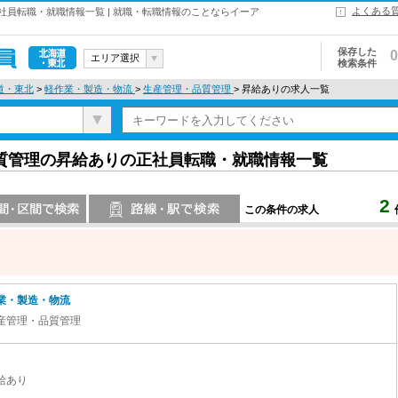
よくある
員転職・就職情報一覧 | 就職・転職情報のことならイーア
保存した
0
エリア選択
検索条件
北海道・東
道・東北
>
軽作業・製造・物流
>
生産管理・品質管理
> 昇給ありの求人一覧
北
質管理の昇給ありの正社員転職・就職情報一覧
2
この条件の求人
索
路線・駅・駅で検索
業・製造・物流
産管理・品質管理
給あり