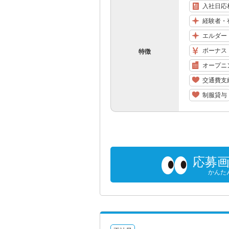
入社日応
経験者・
エルダー
ボーナス
特徴
オープニ
交通費支
制服貸与
応募
かんた