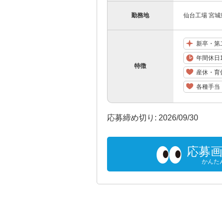
勤務地
仙台工場 宮城
新卒・第
年間休日1
特徴
産休・育
各種手当
応募締め切り: 2026/09/30
応募
かんた