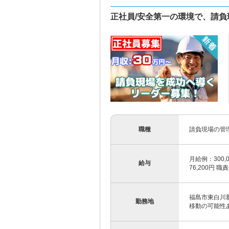
正社員/安全第一の環境で、請
職種
請負現場の管
月給例：300,0
給与
76,200円 職
福島市東白川郡
勤務地
移動の可能性