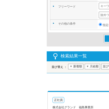
フリーワード
その他の条件
指定
この
検索結果一覧
▼ 新着順
▼ 月給順
並び
並び替え ：
正社員
株式会社グランド 福島事業所