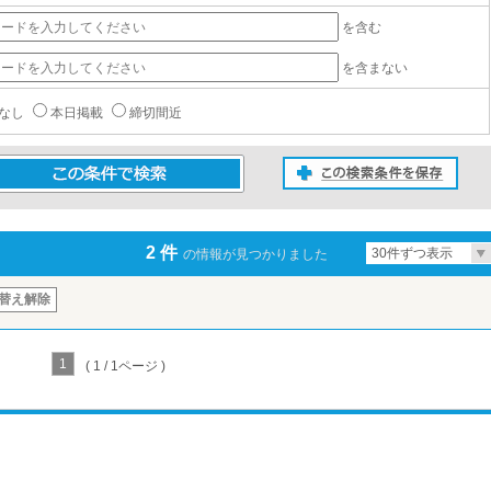
を含む
を含まない
なし
本日掲載
締切間近
この検索条件を保存
条件で検索
2 件
30件ずつ表示
の情報が見つかりました
替え解除
1
( 1 / 1ページ )