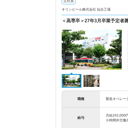
正社員
キリンビール株式会社 仙台工場
＜高専卒＞27年3月卒業予定者
職種
製造オペレータ
月給242,00
給与
※時間外労働月