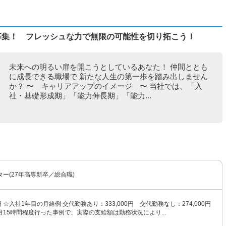
募集！ フレッシュな力で無限の可能性を切り拓こう！
未来への明るい扉を開こうとしているあなた！ 仲間ととも
に成長できる職場で 新たな人生の第一歩を踏み出しません
か？ 〜 キャリアアップのイメージ 〜 当社では、「入
社・基礎形成期」「能力伸長期」「能力...
ー(27年高専新卒／総合職)
0円 ☆入社1年目の月給例 交代勤務あり：333,000円 交代勤務なし：274,000円
15時間程度行った事例で、実際の支給額は勤務状況により...