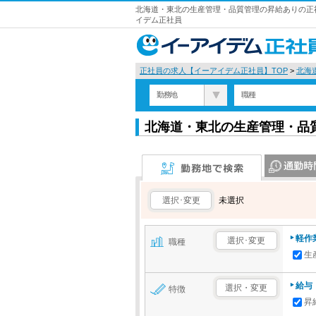
北海道・東北の生産管理・品質管理の昇給ありの正社
イデム正社員
正社員の求人【イーアイデム正社員】TOP
>
北海
勤務地
職種
北海道・東北の生産管理・品
勤務地で検索
通勤時間で検
選択･変更
未選択
軽作
選択･変更
職種
生
給与
選択・変更
特徴
昇