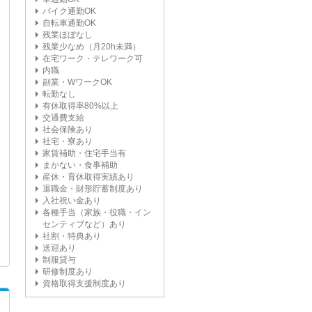
バイク通勤OK
自転車通勤OK
残業ほぼなし
残業少なめ（月20h未満）
在宅ワーク・テレワーク可
内職
副業・WワークOK
転勤なし
有休取得率80%以上
交通費支給
社会保険あり
社宅・寮あり
家賃補助・住宅手当有
まかない・食事補助
産休・育休取得実績あり
退職金・財形貯蓄制度あり
入社祝い金あり
各種手当（家族・役職・イン
センティブなど）あり
社割・特典あり
送迎あり
制服貸与
研修制度あり
資格取得支援制度あり