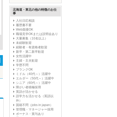
ープ'
北海道・東北の他の特徴のお仕
事
入社日応相談
履歴書不要
Web面接OK
職場見学OKまたは説明会あり
大量募集（10名以上）
未経験歓迎
経験者・有資格者歓迎
新卒・第二新卒歓迎
女性活躍中
主婦・主夫歓迎
学歴不問
ブランクOK
ミドル（40代～）活躍中
エルダー（50代～）活躍中
シニア（60代～）活躍中
障がい者積極採用
英語が活かせる
語学力を活かせる（英語以
外）
国籍不問（jobs in japan）
管理職・マネージャー採用
ボーナス・賞与あり