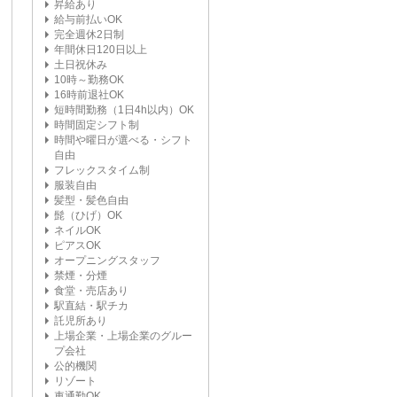
昇給あり
給与前払いOK
完全週休2日制
年間休日120日以上
土日祝休み
10時～勤務OK
16時前退社OK
短時間勤務（1日4h以内）OK
時間固定シフト制
時間や曜日が選べる・シフト
自由
フレックスタイム制
服装自由
髪型・髪色自由
髭（ひげ）OK
ネイルOK
ピアスOK
オープニングスタッフ
禁煙・分煙
食堂・売店あり
駅直結・駅チカ
託児所あり
上場企業・上場企業のグルー
プ会社
公的機関
リゾート
車通勤OK