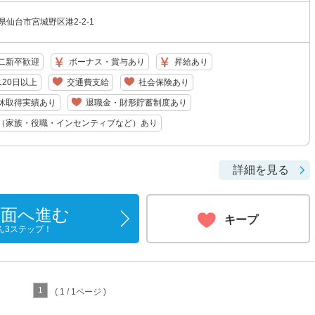
県仙台市宮城野区港2-2-1
二新卒歓迎
ボーナス・賞与あり
昇給あり
20日以上
交通費支給
社会保険あり
休取得実績あり
退職金・財形貯蓄制度あり
（家族・役職・インセンティブなど）あり
詳細を見る
画面へ進む
キープ
ん3ステップ！
1
( 1 / 1ページ )