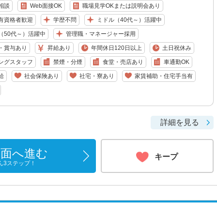
相談
Web面接OK
職場見学OKまたは説明会あり
有資格者歓迎
学歴不問
ミドル（40代～）活躍中
（50代～）活躍中
管理職・マネージャー採用
・賞与あり
昇給あり
年間休日120日以上
土日祝休み
ングスタッフ
禁煙・分煙
食堂・売店あり
車通勤OK
給
社会保険あり
社宅・寮あり
家賃補助・住宅手当有
詳細を見る
画面へ進む
キープ
ん3ステップ！