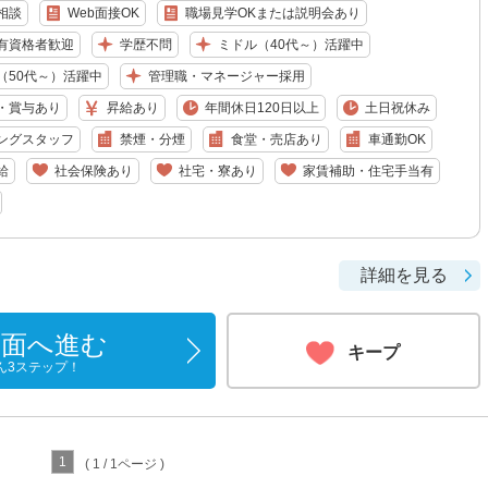
相談
Web面接OK
職場見学OKまたは説明会あり
有資格者歓迎
学歴不問
ミドル（40代～）活躍中
（50代～）活躍中
管理職・マネージャー採用
・賞与あり
昇給あり
年間休日120日以上
土日祝休み
ングスタッフ
禁煙・分煙
食堂・売店あり
車通勤OK
給
社会保険あり
社宅・寮あり
家賃補助・住宅手当有
詳細を見る
画面へ進む
キープ
ん3ステップ！
1
( 1 / 1ページ )