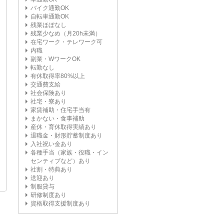
バイク通勤OK
自転車通勤OK
残業ほぼなし
残業少なめ（月20h未満）
在宅ワーク・テレワーク可
内職
副業・WワークOK
転勤なし
有休取得率80%以上
交通費支給
社会保険あり
社宅・寮あり
家賃補助・住宅手当有
まかない・食事補助
産休・育休取得実績あり
退職金・財形貯蓄制度あり
入社祝い金あり
各種手当（家族・役職・イン
センティブなど）あり
社割・特典あり
送迎あり
制服貸与
研修制度あり
資格取得支援制度あり