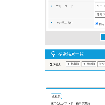
フリーワード
その他の条件
指定
この
検索結果一覧
▼ 新着順
▼ 月給順
並び
並び替え ：
正社員
株式会社グランド 福島事業所