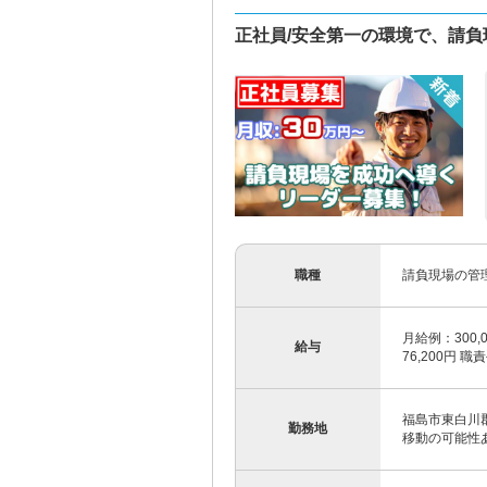
正社員/安全第一の環境で、請
職種
請負現場の管
月給例：300,0
給与
76,200円 職
福島市東白川郡
勤務地
移動の可能性