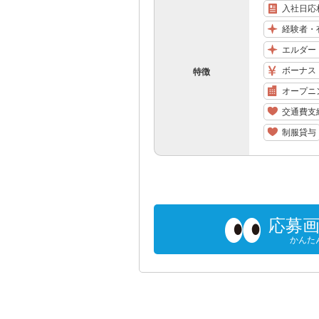
入社日応
経験者・
エルダー
ボーナス
特徴
オープニ
交通費支
制服貸与
応募
かんた