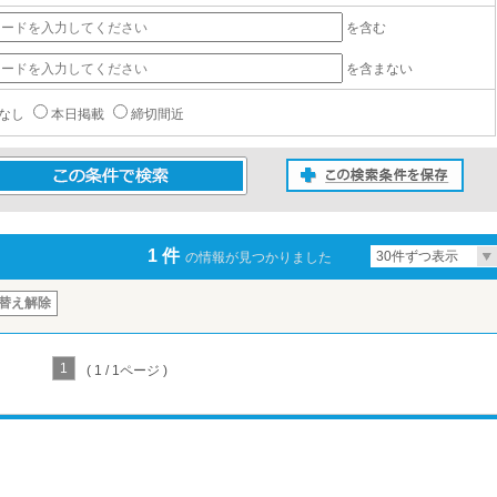
を含む
を含まない
なし
本日掲載
締切間近
この検索条件を保存
条件で検索
1 件
30件ずつ表示
の情報が見つかりました
替え解除
1
( 1 / 1ページ )