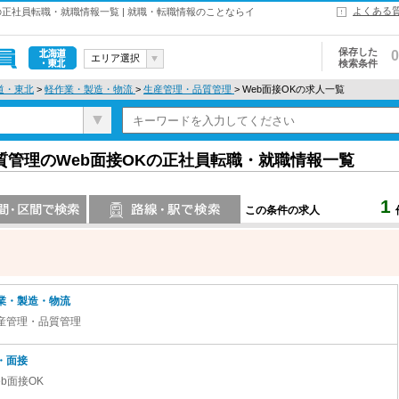
よくある
正社員転職・就職情報一覧 | 就職・転職情報のことならイ
保存した
0
エリア選択
検索条件
北海道・東
道・東北
>
軽作業・製造・物流
>
生産管理・品質管理
> Web面接OKの求人一覧
北
管理のWeb面接OKの正社員転職・就職情報一覧
1
この条件の求人
索
路線・駅・駅で検索
業・製造・物流
産管理・品質管理
・面接
eb面接OK