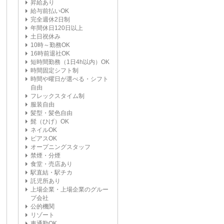
昇給あり
給与前払いOK
完全週休2日制
年間休日120日以上
土日祝休み
10時～勤務OK
16時前退社OK
短時間勤務（1日4h以内）OK
時間固定シフト制
時間や曜日が選べる・シフト
自由
フレックスタイム制
服装自由
髪型・髪色自由
髭（ひげ）OK
ネイルOK
ピアスOK
オープニングスタッフ
禁煙・分煙
食堂・売店あり
駅直結・駅チカ
託児所あり
上場企業・上場企業のグルー
プ会社
公的機関
リゾート
車通勤OK