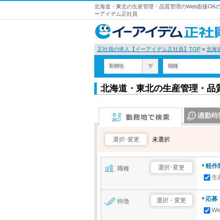
北海道・東北の生産管理・品質管理のWeb面接OKの
ーアイデム正社員
正社員の求人【イーアイデム正社員】TOP
>
北海
勤務地
職種
北海道・東北の生産管理・品質
勤務地で検索
通勤時間で検
選択･変更
未選択
軽作
選択･変更
職種
生
応募
選択・変更
特徴
W