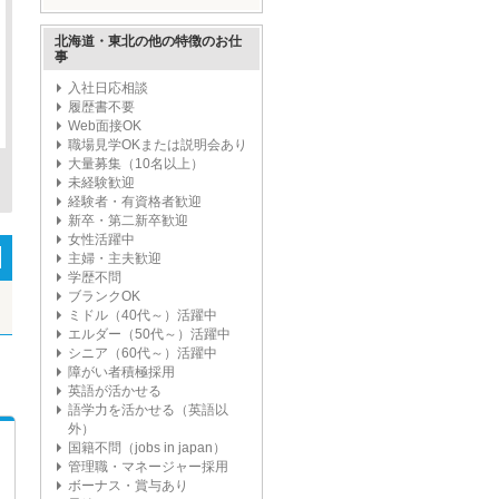
ープ'
北海道・東北の他の特徴のお仕
事
入社日応相談
履歴書不要
Web面接OK
職場見学OKまたは説明会あり
大量募集（10名以上）
未経験歓迎
経験者・有資格者歓迎
新卒・第二新卒歓迎
女性活躍中
主婦・主夫歓迎
学歴不問
ブランクOK
ミドル（40代～）活躍中
エルダー（50代～）活躍中
シニア（60代～）活躍中
障がい者積極採用
英語が活かせる
語学力を活かせる（英語以
外）
国籍不問（jobs in japan）
管理職・マネージャー採用
ボーナス・賞与あり