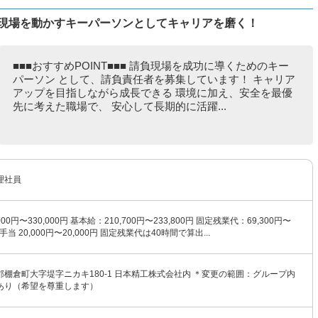
負現場を動かすキーパーソンとしてキャリアを磨く！
■■■おすすめPOINT■■■ 請負現場を成功に導くためのキー
パーソン として、請負責任者を募集しています！ キャリア
アップを目指しながら成長できる 環境に加え、安全を最優
先に考えた職場で、 安心して長期的に活躍...
理社員
00円〜330,000円 基本給：210,700円〜233,800円 固定残業代：69,300円〜
責手当 20,000円〜20,000円 固定残業代は40時間で算出...
棚倉町大字堤字ニカキ180-1 日本精工株式会社内 ＊変更の範囲：グループ内
あり（希望を尊重します）