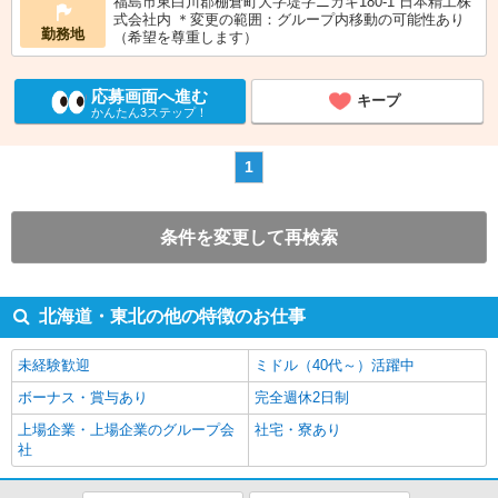
福島市東白川郡棚倉町大字堤字ニカキ180-1 日本精工株
式会社内 ＊変更の範囲：グループ内移動の可能性あり
勤務地
（希望を尊重します）
応募画面へ進む
キープ
かんたん3ステップ！
1
条件を変更して再検索
北海道・東北の他の特徴のお仕事
未経験歓迎
ミドル（40代～）活躍中
ボーナス・賞与あり
完全週休2日制
上場企業・上場企業のグループ会
社宅・寮あり
社