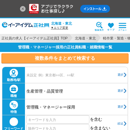
北海道・東北
▼エリア変更
正社員の求人【イーアイデム正社員】TOP
北海道・東北
軽作業・製造・
管理職・マネージャー採用の正社員転職・就職情報一覧
複数条件をまとめて検索する
選択
未設定
例）東京都○○区、○○駅
勤務地/駅
生産管理・品質管理
選択
職種
管理職・マネージャー採用
選択
特徴
を含む
絞込
を含まない
フリーワード