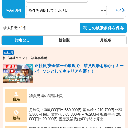
絞込
その他条件
求人件数 :
1
件
この検索条件を保存
指定なし
新着順
月給順
正社員
株式会社グランド 福島事業所
正社員/安全第一の環境で、請負現場を動かすキー
パーソンとしてキャリアを磨く！
請負現場の管理社員
職種
月給例：300,000円〜330,000円 基本給：210,700円〜23
3,800円 固定残業代：69,300円〜76,200円 職責手当 20,
給与
000円〜20,000円 固定残業代は40時間で算出...