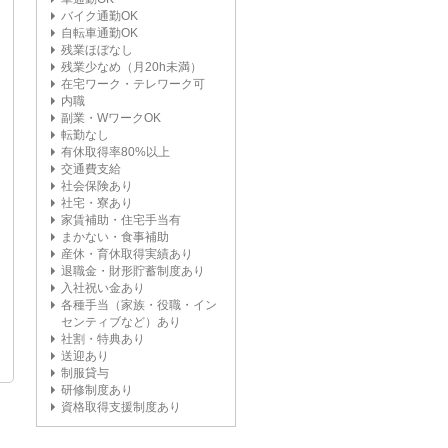
バイク通勤OK
自転車通勤OK
残業ほぼなし
残業少なめ（月20h未満）
在宅ワーク・テレワーク可
内職
副業・WワークOK
転勤なし
有休取得率80%以上
交通費支給
社会保険あり
社宅・寮あり
家賃補助・住宅手当有
まかない・食事補助
産休・育休取得実績あり
退職金・財形貯蓄制度あり
入社祝い金あり
各種手当（家族・役職・イン
センティブなど）あり
社割・特典あり
送迎あり
制服貸与
研修制度あり
資格取得支援制度あり