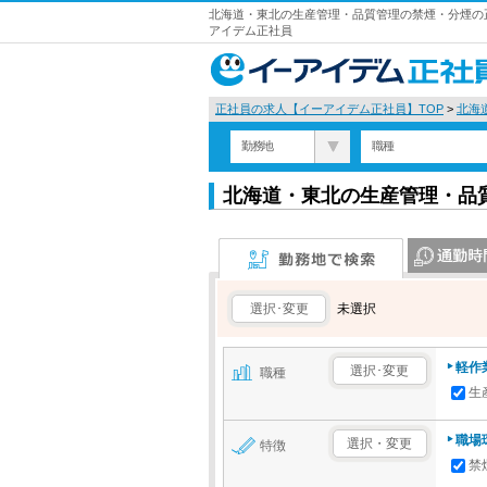
北海道・東北の生産管理・品質管理の禁煙・分煙の正
アイデム正社員
正社員の求人【イーアイデム正社員】TOP
>
北海
勤務地
職種
北海道・東北の生産管理・品
勤務地で検索
通勤時間で検
選択･変更
未選択
軽作
選択･変更
職種
生
職場
選択・変更
特徴
禁