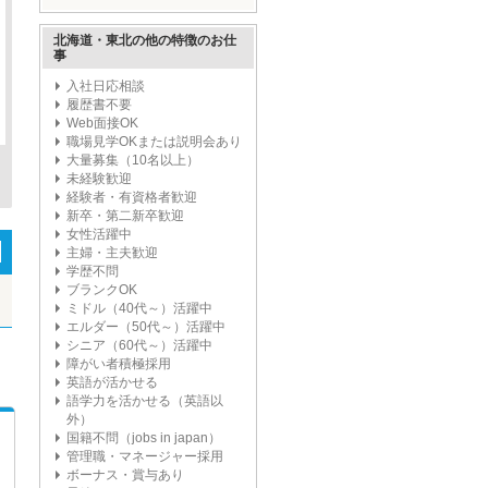
ープ'
北海道・東北の他の特徴のお仕
事
入社日応相談
履歴書不要
Web面接OK
職場見学OKまたは説明会あり
大量募集（10名以上）
未経験歓迎
経験者・有資格者歓迎
新卒・第二新卒歓迎
女性活躍中
主婦・主夫歓迎
学歴不問
ブランクOK
ミドル（40代～）活躍中
エルダー（50代～）活躍中
シニア（60代～）活躍中
障がい者積極採用
英語が活かせる
語学力を活かせる（英語以
外）
国籍不問（jobs in japan）
管理職・マネージャー採用
ボーナス・賞与あり