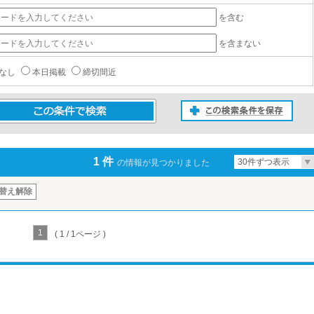
を含む
を含まない
なし
本日掲載
締切間近
この検索条件を保存
条件で検索
1 件
30件ずつ表示
の情報が見つかりました
替え解除
1
( 1 / 1ページ )