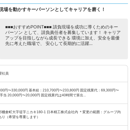
負現場を動かすキーパーソンとしてキャリアを磨く！
■■■おすすめPOINT■■■ 請負現場を成功に導くためのキー
パーソン として、請負責任者を募集しています！ キャリア
アップを目指しながら成長できる 環境に加え、安全を最優
先に考えた職場で、 安心して長期的に活躍...
理社員
00円〜330,000円 基本給：210,700円〜233,800円 固定残業代：69,300円〜
責手当 20,000円〜20,000円 固定残業代は40時間で算出...
棚倉町大字堤字ニカキ180-1 日本精工株式会社内 ＊変更の範囲：グループ内
あり（希望を尊重します）