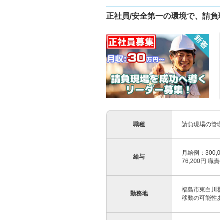
正社員/安全第一の環境で、請
職種
請負現場の管
月給例：300,0
給与
76,200円 職
福島市東白川郡
勤務地
移動の可能性