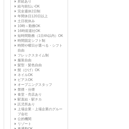
昇給あり
給与前払いOK
完全週休2日制
年間休日120日以上
土日祝休み
10時～勤務OK
16時前退社OK
短時間勤務（1日4h以内）OK
時間固定シフト制
時間や曜日が選べる・シフト
自由
フレックスタイム制
服装自由
髪型・髪色自由
髭（ひげ）OK
ネイルOK
ピアスOK
オープニングスタッフ
禁煙・分煙
食堂・売店あり
駅直結・駅チカ
託児所あり
上場企業・上場企業のグルー
プ会社
公的機関
リゾート
車通勤OK