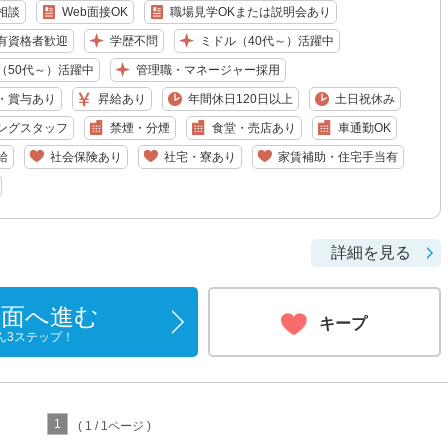
相談
Web面接OK
職場見学OKまたは説明会あり
有資格者歓迎
学歴不問
ミドル（40代～）活躍中
（50代～）活躍中
管理職・マネージャー採用
・賞与あり
昇給あり
年間休日120日以上
土日祝休み
ングスタッフ
禁煙・分煙
食堂・売店あり
車通勤OK
給
社会保険あり
社宅・寮あり
家賃補助・住宅手当有
詳細を見る
画面へ進む
キープ
ん3ステップ！
1
( 1 / 1ページ )