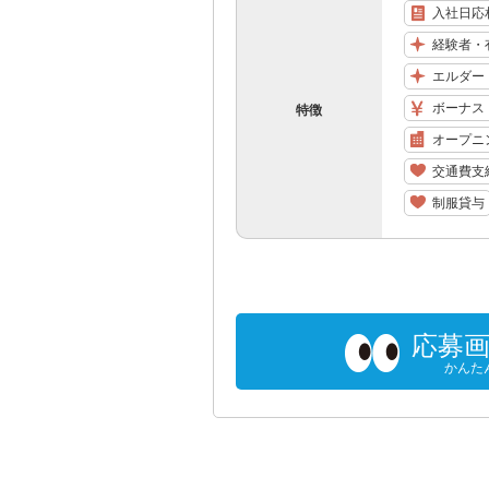
入社日応
経験者・
エルダー
ボーナス
特徴
オープニ
交通費支
制服貸与
応募
かんた