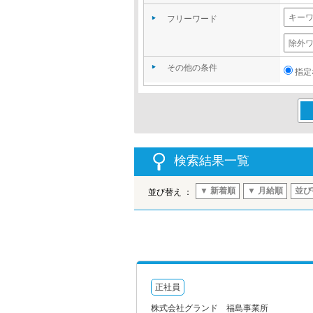
フリーワード
その他の条件
指定
この
検索結果一覧
▼ 新着順
▼ 月給順
並び
並び替え ：
正社員
株式会社グランド 福島事業所