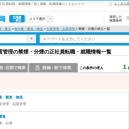
よくある
社員転職・就職情報一覧 | 就職・転職情報のことならイー
保存した
0
エリア選択
検索条件
北海道・東
道・東北
>
軽作業・製造・物流
>
生産管理・品質管理
> 禁煙・分煙の求人一覧
北
質管理の禁煙・分煙の正社員転職・就職情報一覧
1
この条件の求人
索
路線・駅・駅で検索
業・製造・物流
産管理・品質管理
環境
煙・分煙