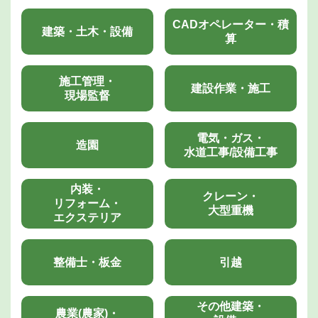
CADオペレーター・積
建築・土木・設備
算
施工管理・
建設作業・施工
現場監督
電気・ガス・
造園
水道工事/設備工事
内装・
クレーン・
リフォーム・
大型重機
エクステリア
整備士・板金
引越
その他建築・
農業(農家)・