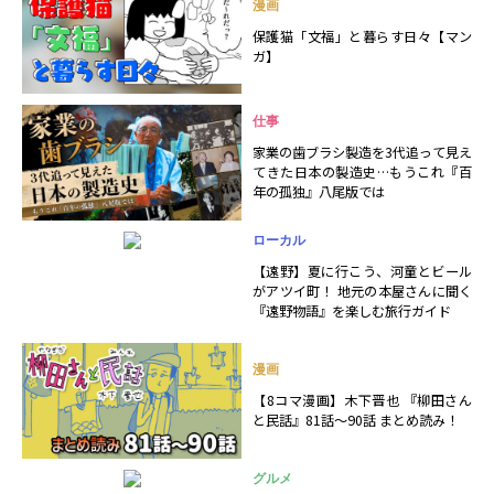
漫画
保護猫「文福」と暮らす日々【マン
ガ】
仕事
家業の歯ブラシ製造を3代追って見え
てきた日本の製造史…もうこれ『百
年の孤独』八尾版では
ローカル
【遠野】夏に行こう、河童とビール
がアツイ町！ 地元の本屋さんに聞く
『遠野物語』を楽しむ旅行ガイド
漫画
【8コマ漫画】木下晋也 『柳田さん
と民話』81話～90話 まとめ読み！
グルメ