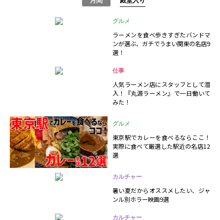
月間
殿堂入り
グルメ
ラーメンを食べ歩きすぎたバンドマ
ンが選ぶ、ガチでうまい関東の名店9
選！
仕事
人気ラーメン店にスタッフとして潜
入！『丸源ラーメン』で一日働いて
みた！
グルメ
東京駅でカレーを食べるならここ！
実際に食べて厳選した駅近の名店12
選
カルチャー
暑い夏だからオススメしたい、ジャ
ンル別ホラー映画9選
カルチャー