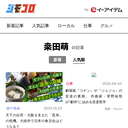
by
新着記事
人気記事
ローカル
仕事
グルメ
漫
桒田萌
の記事
新着
人気順
仕事
2025.06.30
劇場版『コナン』や『ジョジョ』の
音楽の裏側。 作曲家・菅野祐悟
が“劇伴”に込める音楽哲学
ローカル
2025.10.23
編集：Huuuu
天下の台所・大阪を支えた「昆布」
の危機。大凶作で日本の食文化はど
うなる？