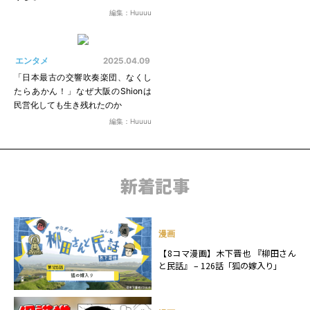
編集：Huuuu
エンタメ
2025.04.09
「日本最古の交響吹奏楽団、なくし
たらあかん！」なぜ大阪のShionは
民営化しても生き残れたのか
編集：Huuuu
新着記事
漫画
【8コマ漫画】木下晋也 『柳田さん
と民話』 – 126話「狐の嫁入り」