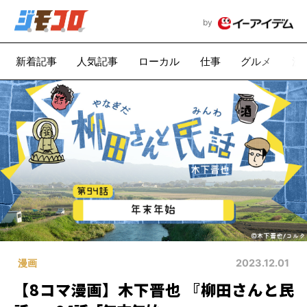
by
新着記事
人気記事
ローカル
仕事
グルメ
漫
漫画
2023.12.01
【8コマ漫画】木下晋也 『柳田さんと民