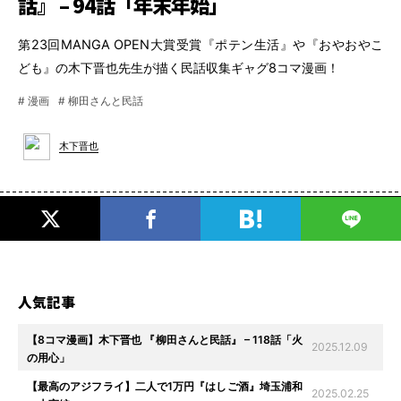
話』 – 94話「年末年始」
第23回MANGA OPEN大賞受賞『ポテン生活』や『おやおやこ
ども』の木下晋也先生が描く民話収集ギャグ8コマ漫画！
# 漫画
# 柳田さんと民話
木下晋也
人気記事
【8コマ漫画】木下晋也 『柳田さんと民話』 – 118話「火
2025.12.09
の用心」
【最高のアジフライ】二人で1万円『はしご酒』埼玉浦和
2025.02.25