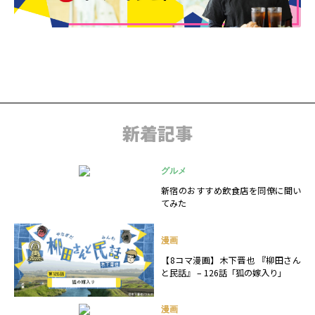
新着記事
グルメ
新宿のおすすめ飲食店を同僚に聞い
てみた
漫画
【8コマ漫画】木下晋也 『柳田さん
と民話』 – 126話「狐の嫁入り」
漫画