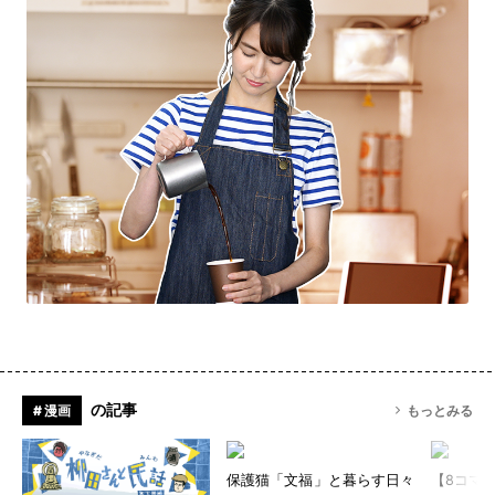
の記事
# 漫画
もっとみる
保護猫「文福」と暮らす日々
【8コマ