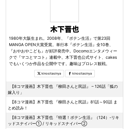
木下晋也
1980年大阪生まれ。2008年、『ポテン生活』で第23回
MANGA OPEN大賞受賞。単行本『ポテン生活』全10巻、
『おやおやこども』が好評発売中。Docomoエンタメウィー
クで『マコとマコト』連載中。木下晋也公式サイト、cakes
でもいくつか作品を公開中です。趣味はプロレス観戦。
kinositasinya
kinositasinya
【8コマ漫画】木下晋也 『柳田さんと民話』 – 126話「狐の
嫁入り」
【8コマ漫画】木下晋也 『柳田さんと民話』81話～90話 ま
とめ読み！
【8コマ漫画】木下晋也 『特選！ポテン生活』（124）-リキ
ッドスナイパー① / リキッドスナイパー②