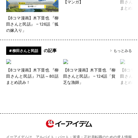
【マンガ】
田さんと
まとめ読
【8コマ漫画】木下晋也 『柳
田さんと民話』 – 126話「狐
の嫁入り」
の記事
# 柳田さんと民話
もっとみる
【8コマ漫画】木下晋也 『柳
【8コマ漫画】木下晋也 『柳
【8コマ
田さんと民話』71話～80話
田さんと民話』 – 124話「貧
田さんと
まとめ読み！
乏な漁師」
まとめ読
イーアイデムは、アルバイト・パート・派遣・正社員転職のための求人情報