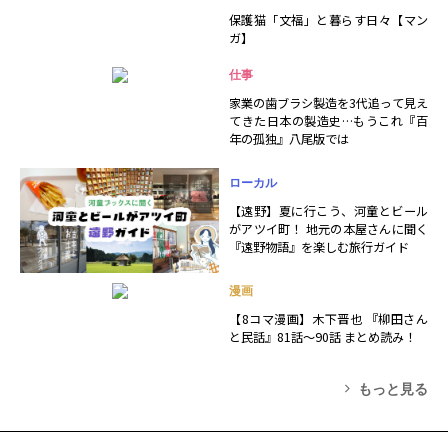
保護猫「文福」と暮らす日々【マン
ガ】
仕事
家業の歯ブラシ製造を3代追って見え
てきた日本の製造史…もうこれ『百
年の孤独』八尾版では
ローカル
【遠野】夏に行こう、河童とビール
がアツイ町！ 地元の本屋さんに聞く
『遠野物語』を楽しむ旅行ガイド
漫画
【8コマ漫画】木下晋也 『柳田さん
と民話』81話～90話 まとめ読み！
もっと見る