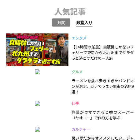
人気記事
月間
殿堂入り
エンタメ
【34時間の船旅】自販機しかないフ
ェリーで東京から北九州までダラダ
ラと過ごすだけの一人旅
グルメ
ラーメンを食べ歩きすぎたバンドマ
ンが選ぶ、ガチでうまい関東の名店9
選！
仕事
惣菜がウマすぎると噂のスーパー
『ヤオコー』で作り方を学ぶ
カルチャー
暑い夏だからオススメしたい、ジャ