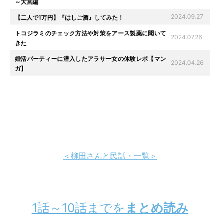
～大宮編
2024.09.27
【二人で1万円】『はしご酒』してみた！
トコジラミのチェック方法や対策をアース製薬に聞いて
2024.07.26
きた
婚活パーティーに潜入したアラサー女の体験レポ【マン
2024.04.26
ガ】
＜柳田さんと民話・一覧＞
1話～10話までを
まとめ読み