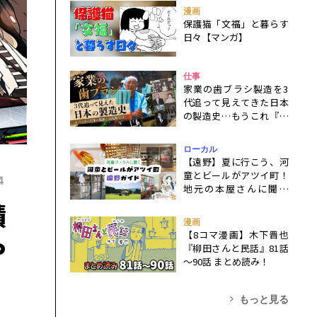
漫画
保護猫「文福」と暮らす
日々【マンガ】
仕事
家業の歯ブラシ製造を3
代追って見えてきた日本
の製造史…もうこれ『百
年の孤独』八尾版では
ローカル
【遠野】夏に行こう、河
童とビールがアツイ町！
4
地元の本屋さんに聞く
『遠野物語』を楽しむ旅
積
行ガイド
漫画
【8コマ漫画】木下晋也
や
『柳田さんと民話』81話
～90話 まとめ読み！
もっと見る