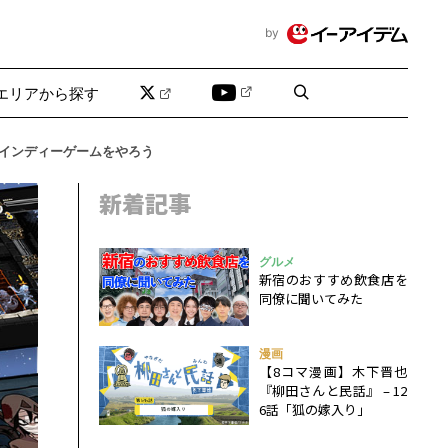
by
エリアから探す
インディーゲームをやろう
新着記事
グルメ
新宿のおすすめ飲食店を
同僚に聞いてみた
漫画
【8コマ漫画】木下晋也
『柳田さんと民話』 – 12
6話「狐の嫁入り」