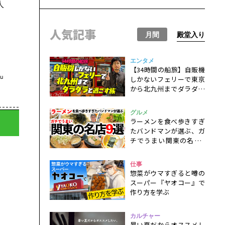
人
、
人気記事
月間
殿堂入り
エンタメ
【34時間の船旅】自販機
u
しかないフェリーで東京
から北九州までダラダラ
と過ごすだけの一人旅
グルメ
ラーメンを食べ歩きすぎ
たバンドマンが選ぶ、ガ
チでうまい関東の名店9
選！
仕事
惣菜がウマすぎると噂の
スーパー『ヤオコー』で
作り方を学ぶ
カルチャー
暑い夏だからオススメし