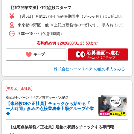
＜
【独立開業支援】住宅点検スタッフ
未
［週5日］月給23万円 ※研修期間中（3〜6ヶ月）は日給10,000円
東京都中野区 他 ※上記は勤務地の一例です。 県内および近隣
9:00〜18:00（休憩1時間）
応募締め切り2026/08/31 23:59まで
応募画面へ進む
キープ
かんたん3ステップ！
株式会社バーンリペア
の他の求人をみる
＼
中野区
正社員
株式会社バーンリペア／東京サービス拠点
る
【未経験OK×正社員】チェックから始める『
一人時間』多めの点検業務◆上場グループ企業
◆
働
未
【住宅点検業務／正社員】建物の状態をチェックする専門職