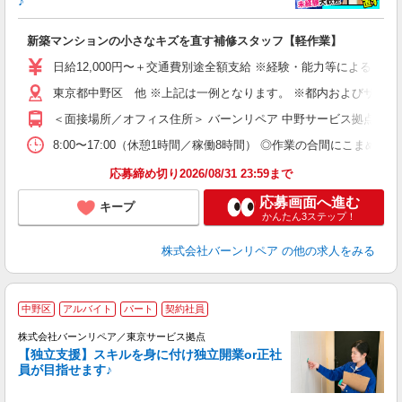
♪
未
新築マンションの小さなキズを直す補修スタッフ【軽作業】
日給12,000円〜＋交通費別途全額支給 ※経験・能力等による ◆制
東京都中野区 他 ※上記は一例となります。 ※都内およびサービ
＜面接場所／オフィス住所＞ バーンリペア 中野サービス拠点 東京都
8:00〜17:00（休憩1時間／稼働8時間） ◎作業の合間にこまめ
応募締め切り2026/08/31 23:59まで
応募画面へ進む
キープ
かんたん3ステップ！
株式会社バーンリペア
の他の求人をみる
中野区
アルバイト
パート
契約社員
株式会社バーンリペア／東京サービス拠点
【独立支援】スキルを身に付け独立開業or正社
員が目指せます♪