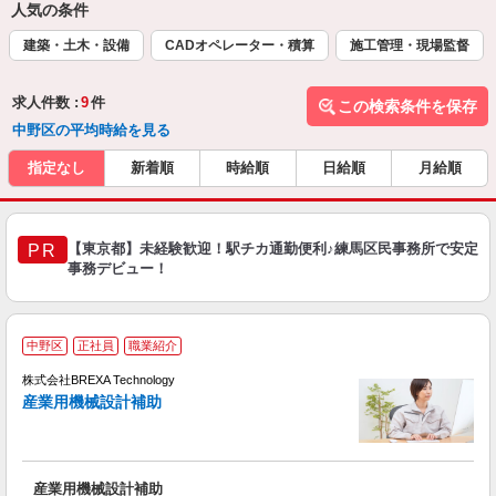
人気の条件
建築・土木・設備
CADオペレーター・積算
施工管理・現場監督
求人件数 :
9
件
この検索条件を保存
中野区の平均時給を見る
指定なし
新着順
時給順
日給順
月給順
【東京都】未経験歓迎！駅チカ通勤便利♪練馬区民事務所で安定
PR
事務デビュー！
中野区
正社員
職業紹介
株式会社BREXA Technology
産業用機械設計補助
産業用機械設計補助