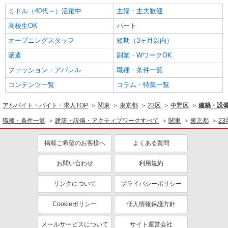
ミドル（40代～）活躍中
主婦・主夫歓迎
高校生OK
パート
オープニングスタッフ
短期（3ヶ月以内）
派遣
副業・WワークOK
ファッション・アパレル
職種・条件一覧
コンテンツ一覧
コラム・特集一覧
アルバイト・バイト・求人TOP
関東
東京都
23区
中野区
建築・設
職種・条件一覧
建築・設備・アクティブワークすべて
関東
東京都
23
掲載ご希望のお客様へ
よくある質問
お問い合わせ
利用規約
リンクについて
プライバシーポリシー
Cookieポリシー
個人情報保護方針
メールサービスについて
サイト運営会社