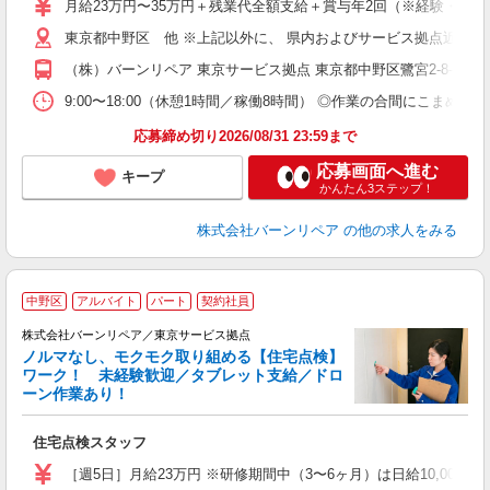
月給23万円〜35万円＋残業代全額支給＋賞与年2回（※経験・能力等によ
東京都中野区 他 ※上記以外に、 県内およびサービス拠点近郊での
（株）バーンリペア 東京サービス拠点 東京都中野区鷺宮2-8-15
9:00〜18:00（休憩1時間／稼働8時間） ◎作業の合間にこまめな
応募締め切り2026/08/31 23:59まで
応募画面へ進む
キープ
かんたん3ステップ！
株式会社バーンリペア
の他の求人をみる
＼
中野区
アルバイト
パート
契約社員
株式会社バーンリペア／東京サービス拠点
ノルマなし、モクモク取り組める【住宅点検】
ワーク！ 未経験歓迎／タブレット支給／ドロ
ーン作業あり！
者
住宅点検スタッフ
未
［週5日］月給23万円 ※研修期間中（3〜6ヶ月）は日給10,000円