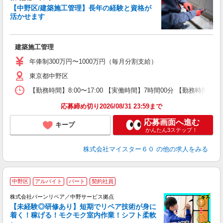
【中野区/建築施工管理】長年の経験と資格が
活かせます
現
建築施工管理
年俸制300万円〜1000万円（毎月分割支給）
東京都中野区
【勤務時間】8:00〜17:00 【実働時間】7時間00分 【勤務時間メモ】休憩
応募締め切り2026/08/31 23:59まで
応募画面へ進む
キープ
かんたん3ステップ！
株式会社マイスター６０
の他の求人をみる
中野区
アルバイト
パート
契約社員
選
株式会社バーンリペア／中野サービス拠点
【未経験◎研修あり】短期でリペア技術が身に
着く！稼げる！モクモク室内作業！シフト柔軟
え