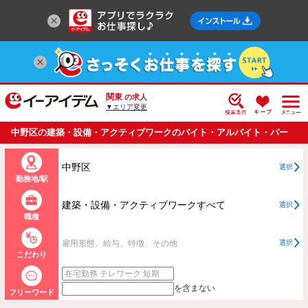
関東
の求人
▼エリア変更
中野区の建築・設備・アクティブワークのバイト・アルバイト・パー
トの求人情報一覧
中野区
選択
勤務地/駅
建築・設備・アクティブワークすべて
選択
職種
雇用形態、給与、特徴、その他
選択
こだわり
を含まない
フリーワード