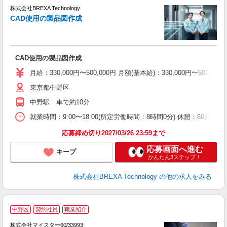
株式会社BREXA Technology
た
CAD使用の製品図作成
だ
CAD使用の製品図作成
月給：330,000円〜500,000円 月額(基本給)：330,00
東京都中野区
中野駅 車で約10分
就業時間：9:00〜18:00(所定労働時間：8時間0分) 休憩：6
応募締め切り2027/03/26 23:59まで
応募画面へ進む
キープ
かんたん3ステップ！
株式会社BREXA Technology
の他の求人をみる
中野区
契約社員
職業紹介
株式会社マイスター60/33993