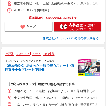
東京都中野区 他 ※上記は勤務地の一例です。 県内および近隣
9:00〜18:00（休憩1時間）
応募締め切り2026/08/31 23:59まで
応募画面へ進む
キープ
かんたん3ステップ！
株式会社バーンリペア
の他の求人をみる
＼
中野区
アルバイト
パート
契約社員
＼
株式会社バーンリペア／東京サービス拠点
り
【未経験OK】決まった手順で安心スタート♪直
未
行直帰◆タブレット使用◆
【住宅点検スタッフ】建物の状態を確認する仕事
月給23万円〜（※経験・能力等による） ※研修期間中（3〜6ヶ月
東京都中野区 他 ※上記以外に、 県内およびサービス拠点近郊での
（株）バーンリペア 東京サービス拠点 東京都中野区鷺宮2-8-1