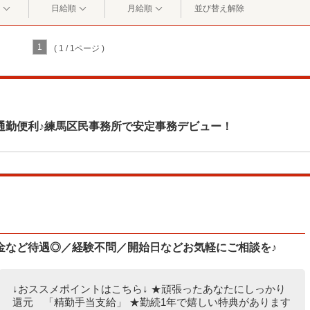
日給順
月給順
並び替え解除
1
( 1 / 1ページ )
通勤便利♪練馬区民事務所で安定事務デビュー！
金など待遇◎／経験不問／開始日などお気軽にご相談を♪
↓おススメポイントはこちら↓ ★頑張ったあなたにしっかり
還元 「精勤手当支給」 ★勤続1年で嬉しい特典があります