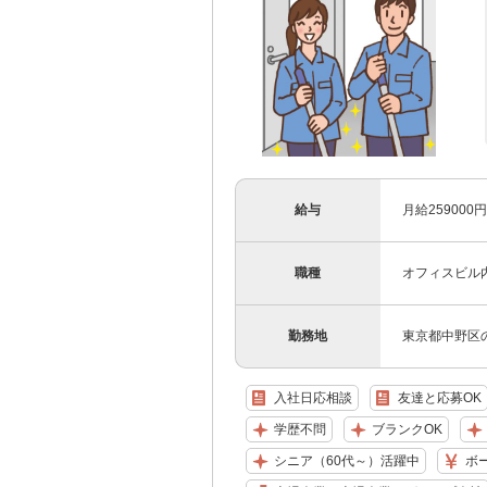
給与
月給25900
職種
オフィスビル
勤務地
東京都中野区
入社日応相談
友達と応募OK
学歴不問
ブランクOK
シニア（60代～）活躍中
ボ