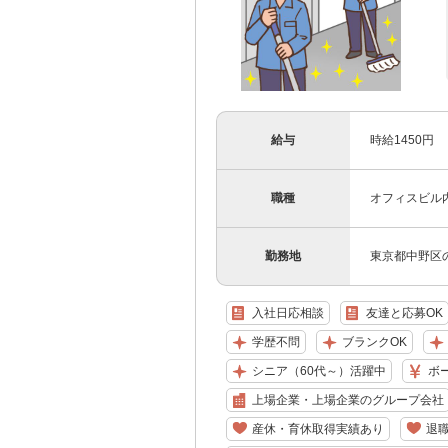
給与
時給1450円
職種
オフィスビル
勤務地
東京都中野区
入社日応相談
友達と応募OK
学歴不問
ブランクOK
シニア（60代～）活躍中
ボ
上場企業・上場企業のグループ会社
産休・育休取得実績あり
退