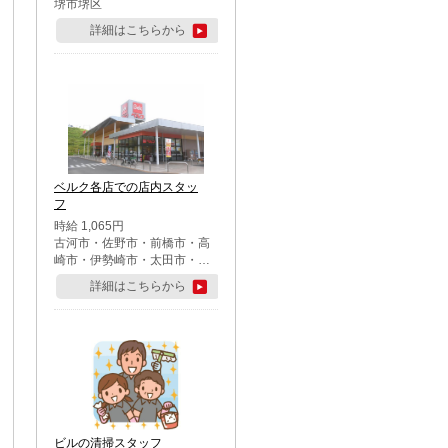
堺市堺区
詳細はこちらから
ベルク各店での店内スタッ
フ
時給 1,065円
古河市・佐野市・前橋市・高
崎市・伊勢崎市・太田市・館
林市・藤岡市・大泉町・さい
詳細はこちらから
たま市北区・川越市・熊谷
市・行田市・秩父市・所沢
市・飯能市・東松山市・坂戸
市・鶴ケ島市・千葉市中央
区・市川市・松戸市・習志野
市・柏市・流山市・八千代
市・足立区・江戸川区・八王
子市・町田市
ビルの清掃スタッフ