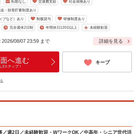
転勤なし
交通費支給
社会保険あり
職金・財形貯蓄制度あり
ィブなど）あり
制服貸与
研修制度あり
完全週休2日制
年間休日120日以上
未経験歓迎
6/08/07 23:59 まで
詳細を見る
画面へ進む
キープ
ん3ステップ！
る
事／週2日／未経験歓迎・WワークOK／中高年・シニア世代活