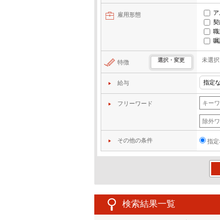
ア
雇用形態
契
職
嘱
未選択
選択・変更
特徴
給与
フリーワード
その他の条件
指定
この
検索結果一覧