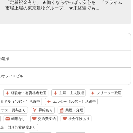
「定着祝金有り」 ★働くならやっぱり安心を 「プライム
市場上場の東京建物グループ」 ★未経験でも...
内清掃
のオフィスビル
経験者・有資格者歓迎
主婦・主夫歓迎
フリーター歓迎
ミドル（40代～）活躍中
エルダー（50代～）活躍中
ーナス・賞与あり
昇給あり
禁煙・分煙
転勤なし
交通費支給
社会保険あり
職金・財形貯蓄制度あり