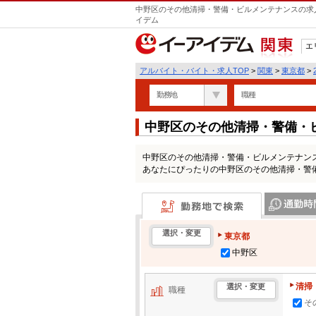
中野区のその他清掃・警備・ビルメンテナンスの求人
イデム
エ
関東
アルバイト・バイト・求人TOP
>
関東
>
東京都
>
勤務地
職種
中野区のその他清掃・警備・
情報一覧
中野区のその他清掃・警備・ビルメンテナン
あなたにぴったりの中野区のその他清掃・警
勤務地で検索
通勤時間・区
選択・変更
東京都
中野区
清掃
選択・変更
職種
そ