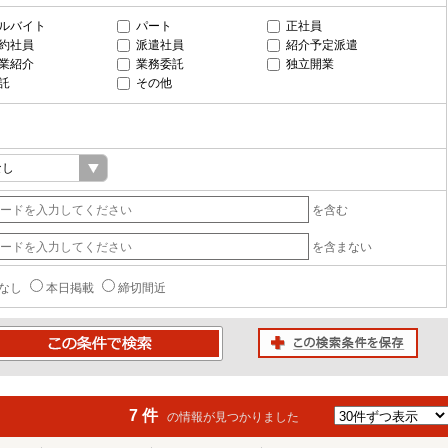
ルバイト
パート
正社員
約社員
派遣社員
紹介予定派遣
業紹介
業務委託
独立開業
託
その他
を含む
を含まない
なし
本日掲載
締切間近
この検索条件を保存
条件で検索
7 件
の情報が見つかりました