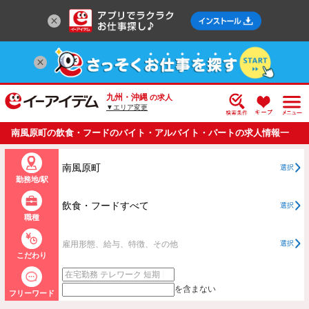
九州・沖縄
の求人
▼エリア変更
南風原町の飲食・フードのバイト・アルバイト・パートの求人情報一
覧
南風原町
選択
勤務地/駅
飲食・フードすべて
選択
職種
雇用形態、給与、特徴、その他
選択
こだわり
を含まない
フリーワード