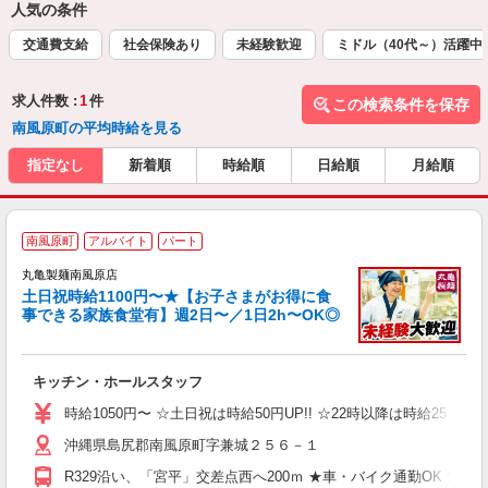
人気の条件
交通費支給
社会保険あり
未経験歓迎
ミドル（40代～）活躍中
求人件数 :
1
件
この検索条件を保存
南風原町の平均時給を見る
指定なし
新着順
時給順
日給順
月給順
南風原町
アルバイト
パート
丸亀製麺南風原店
土日祝時給1100円〜★【お子さまがお得に食
事できる家族食堂有】週2日〜／1日2h〜OK◎
ル
キッチン・ホールスタッフ
入
者
時給1050円〜 ☆土日祝は時給50円UP!! ☆22時以降は時給25％U
歓
沖縄県島尻郡南風原町字兼城２５６－１
～
り
R329沿い、「宮平」交差点西へ200ｍ ★車・バイク通勤OK！
O