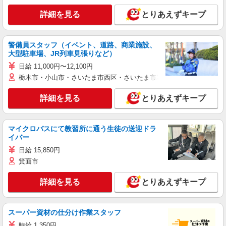
詳細を見る
とりあえずキープ
警備員スタッフ（イベント、道路、商業施設、
大型駐車場、JR列車見張りなど）
日給 11,000円〜12,100円
栃木市・小山市・さいたま市西区・さいたま市岩槻区・久喜市・蓮田
詳細を見る
とりあえずキープ
マイクロバスにて教習所に通う生徒の送迎ドラ
イバー
日給 15,850円
箕面市
詳細を見る
とりあえずキープ
スーパー資材の仕分け作業スタッフ
時給 1,350円