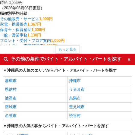
時給 1,289円
（2026年08月03日更新）
職種別平均時給
その他販売・サービス
1,400円
家電・携帯販売
1,367円
保育士・保育補助
1,300円
一般・営業事務
1,130円
フロント・受付・フロア案内
1,050円
レストラン・専門料理店
1,050円
もっと見る
調理・調理補助・調理師
1,050円
カラオケ・ボウリング・ゲームセンター
1,050円
その他の条件でバイト・アルバイト・パートを探す
アパレル販売
1,040円
清掃・ハウスクリーニング
1,025円
沖縄県の人気のエリアからバイト・アルバイト・パートを探す
南風原町の他の職種の平均時給を見る
那覇市
沖縄市
恩納村
うるま市
浦添市
糸満市
南城市
豊見城市
名護市
読谷村
沖縄県の人気の駅からバイト・アルバイト・パートを探す