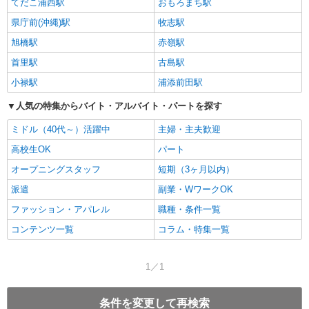
てだこ浦西駅
おもろまち駅
県庁前(沖縄)駅
牧志駅
旭橋駅
赤嶺駅
首里駅
古島駅
小禄駅
浦添前田駅
人気の特集からバイト・アルバイト・パートを探す
ミドル（40代～）活躍中
主婦・主夫歓迎
高校生OK
パート
オープニングスタッフ
短期（3ヶ月以内）
派遣
副業・WワークOK
ファッション・アパレル
職種・条件一覧
コンテンツ一覧
コラム・特集一覧
1／1
条件を変更して再検索