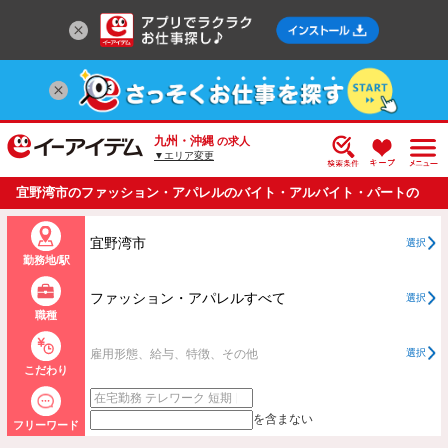
九州・沖縄
の求人
▼エリア変更
宜野湾市のファッション・アパレルのバイト・アルバイト・パートの
求人情報一覧
宜野湾市
選択
勤務地/駅
ファッション・アパレルすべて
選択
職種
雇用形態、給与、特徴、その他
選択
こだわり
を含まない
フリーワード