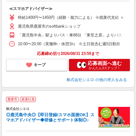
造
≪スマホアドバイザー≫
即
時給1400円〜1450円（経験・能力による） ※残業代支給 ★交通
あ
鹿児島県鹿屋市のsoftbankショップ
K
「鹿児島中央」駅よりバス・車88分 「東笠之原」よりバス・車5分
貸
10:00〜20:00（実働8h・休憩1h） ※土日祝含む週5日勤務
応募締め切り2026/08/31 23:59まで
応募画面へ進む
キープ
かんたん3ステップ！
株式会社シエロ
の他の求人をみる
★
鹿屋市
派遣社員
♪
株式会社シエロ
◎鹿児島中央◎【即日登録/スマホ面接OK】ス
マホアドバイザー◆研修とサポート体制◎♪
造