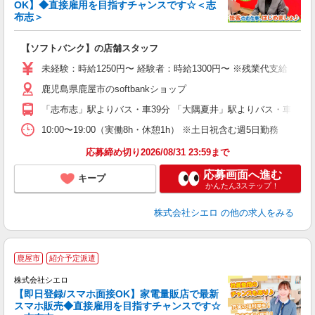
OK】◆直接雇用を目指すチャンスです☆＜志
布志＞
務
即
【ソフトバンク】の店舗スタッフ
あ
未経験：時給1250円〜 経験者：時給1300円〜 ※残業代支給 ★
K
鹿児島県鹿屋市のsoftbankショップ
貸
「志布志」駅よりバス・車39分 「大隅夏井」駅よりバス・車68分
10:00〜19:00（実働8h・休憩1h） ※土日祝含む週5日勤務
応募締め切り2026/08/31 23:59まで
応募画面へ進む
キープ
かんたん3ステップ！
株式会社シエロ
の他の求人をみる
★
鹿屋市
紹介予定派遣
♪
株式会社シエロ
【即日登録/スマホ面接OK】家電量販店で最新
スマホ販売◆直接雇用を目指すチャンスです☆