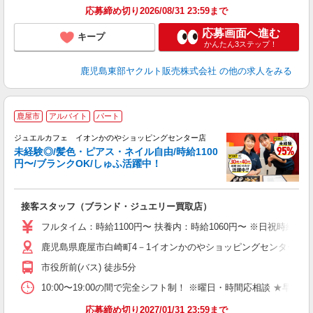
応募締め切り2026/08/31 23:59まで
応募画面へ進む
キープ
かんたん3ステップ！
鹿児島東部ヤクルト販売株式会社
の他の求人をみる
鹿屋市
アルバイト
パート
ジュエルカフェ イオンかのやショッピングセンター店
未経験◎/髪色・ピアス・ネイル自由/時給1100
円〜/ブランクOK/しゅふ活躍中！
ん
接客スタッフ（ブランド・ジュエリー買取店）
女
フルタイム：時給1100円〜 扶養内：時給1060円〜 ※日祝時給50円
ド
鹿児島県鹿屋市白崎町4－1イオンかのやショッピングセンター1F 
日
ピ
市役所前(バス) 徒歩5分
取
割
10:00〜19:00の間で完全シフト制！ ※曜日・時間応相談 ★早番・遅番等
応募締め切り2027/01/31 23:59まで