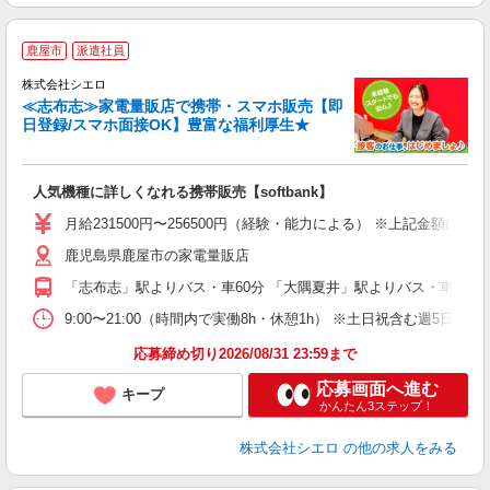
★
鹿屋市
派遣社員
♪
株式会社シエロ
≪志布志≫家電量販店で携帯・スマホ販売【即
日登録/スマホ面接OK】豊富な福利厚生★
い
即
人気機種に詳しくなれる携帯販売【softbank】
あ
月給231500円〜256500円（経験・能力による） ※上記金額に
通
鹿児島県鹿屋市の家電量販店
あ
「志布志」駅よりバス・車60分 「大隅夏井」駅よりバス・車60分
9:00〜21:00（時間内で実働8h・休憩1h） ※土日祝含む週5日勤務
応募締め切り2026/08/31 23:59まで
応募画面へ進む
キープ
かんたん3ステップ！
株式会社シエロ
の他の求人をみる