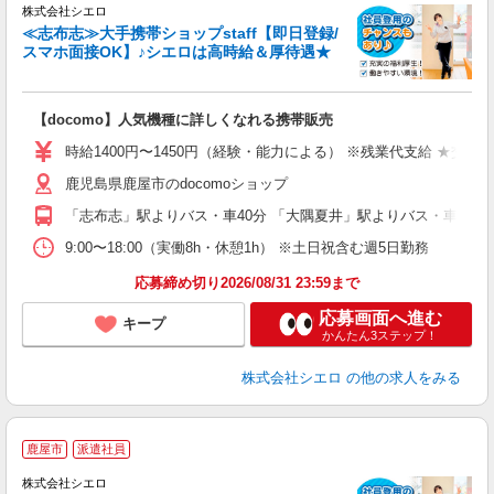
株式会社シエロ
≪志布志≫大手携帯ショップstaff【即日登録/
スマホ面接OK】♪シエロは高時給＆厚待遇★
い
即
【docomo】人気機種に詳しくなれる携帯販売
あ
時給1400円〜1450円（経験・能力による） ※残業代支給 ★交通
通
鹿児島県鹿屋市のdocomoショップ
あ
「志布志」駅よりバス・車40分 「大隅夏井」駅よりバス・車50分
9:00〜18:00（実働8h・休憩1h） ※土日祝含む週5日勤務
応募締め切り2026/08/31 23:59まで
応募画面へ進む
キープ
かんたん3ステップ！
株式会社シエロ
の他の求人をみる
★
鹿屋市
派遣社員
♪
株式会社シエロ