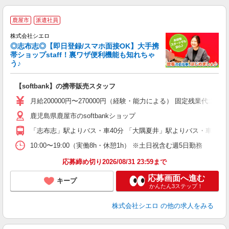
★
鹿屋市
派遣社員
♪
株式会社シエロ
◎志布志◎【即日登録/スマホ面接OK】大手携
帯ショップstaff！裏ワザ便利機能も知れちゃ
う♪
理
【softbank】の携帯販売スタッフ
即
月給200000円〜270000円（経験・能力による） 固定残業代
あ
鹿児島県鹿屋市のsoftbankショップ
通
「志布志」駅よりバス・車40分 「大隅夏井」駅よりバス・車5分
あ
10:00〜19:00（実働8h・休憩1h） ※土日祝含む週5日勤務
応募締め切り2026/08/31 23:59まで
応募画面へ進む
キープ
かんたん3ステップ！
株式会社シエロ
の他の求人をみる