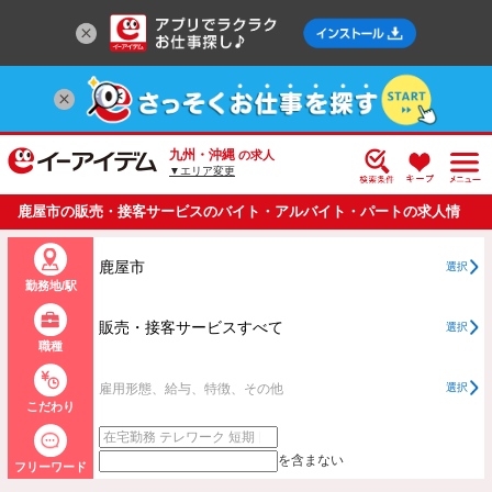
九州・沖縄
の求人
▼エリア変更
鹿屋市の販売・接客サービスのバイト・アルバイト・パートの求人情
報一覧
鹿屋市
選択
勤務地/駅
販売・接客サービスすべて
選択
職種
雇用形態、給与、特徴、その他
選択
こだわり
を含まない
フリーワード