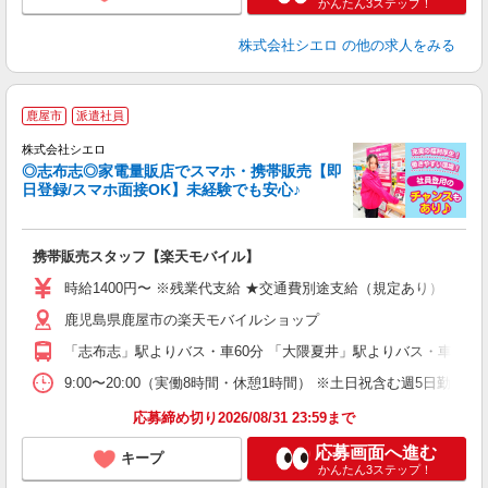
かんたん3ステップ！
株式会社シエロ
の他の求人をみる
★
鹿屋市
派遣社員
♪
株式会社シエロ
◎志布志◎家電量販店でスマホ・携帯販売【即
日登録/スマホ面接OK】未経験でも安心♪
理
携帯販売スタッフ【楽天モバイル】
即
時給1400円〜 ※残業代支給 ★交通費別途支給（規定あり） ゜+゜
あ
鹿児島県鹿屋市の楽天モバイルショップ
通
「志布志」駅よりバス・車60分 「大隈夏井」駅よりバス・車60分
あ
9:00〜20:00（実働8時間・休憩1時間） ※土日祝含む週5日勤務
応募締め切り2026/08/31 23:59まで
応募画面へ進む
キープ
かんたん3ステップ！