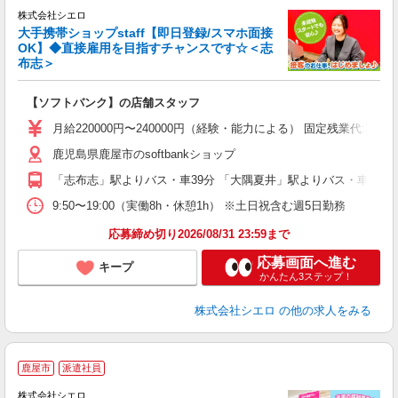
株式会社シエロ
大手携帯ショップstaff【即日登録/スマホ面接
OK】◆直接雇用を目指すチャンスです☆＜志
布志＞
務
即
【ソフトバンク】の店舗スタッフ
あ
月給220000円〜240000円（経験・能力による） 固定残業代
通
鹿児島県鹿屋市のsoftbankショップ
役
「志布志」駅よりバス・車39分 「大隅夏井」駅よりバス・車68分
9:50〜19:00（実働8h・休憩1h） ※土日祝含む週5日勤務
応募締め切り2026/08/31 23:59まで
応募画面へ進む
キープ
かんたん3ステップ！
株式会社シエロ
の他の求人をみる
★
鹿屋市
派遣社員
♪
株式会社シエロ