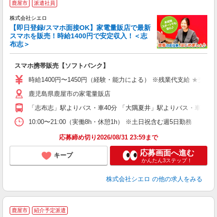
鹿屋市
派遣社員
♪
株式会社シエロ
【即日登録/スマホ面接OK】家電量販店で最新
スマホを販売！時給1400円で安定収入！＜志
布志＞
事
即
スマホ携帯販売【ソフトバンク】
あ
時給1400円〜1450円（経験・能力による） ※残業代支給 ★交通
K
鹿児島県鹿屋市の家電量販店
貸
「志布志」駅よりバス・車40分 「大隅夏井」駅よりバス・車40分
10:00〜21:00（実働8h・休憩1h） ※土日祝含む週5日勤務
応募締め切り2026/08/31 23:59まで
応募画面へ進む
キープ
かんたん3ステップ！
株式会社シエロ
の他の求人をみる
★
鹿屋市
紹介予定派遣
♪