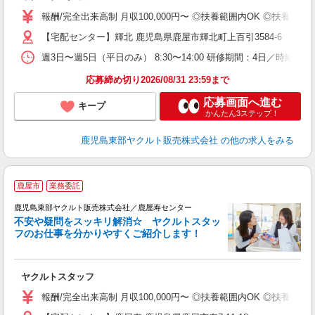
ア
報酬/完全出来高制 月収100,000円〜 ◎扶養範囲内OK ◎扶養
業
【宅配センター】輝北 鹿児島県鹿屋市輝北町上百引3584-6
社
週3日〜週5日（平日のみ） 8:30〜14:00 研修期間：4日／時給853
応募締め切り2026/08/31 23:59まで
応募画面へ進む
キープ
かんたん3ステップ！
鹿児島東部ヤクルト販売株式会社
の他の求人をみる
鹿屋市
業務委託
鹿児島東部ヤクルト販売株式会社／鹿屋寿センター
不安や疑問をスッキリ解消☆ ヤクルトスタッ
フのお仕事を分かりやすくご紹介します！
ジ
ヤクルトスタッフ
未
ア
報酬/完全出来高制 月収100,000円〜 ◎扶養範囲内OK ◎扶養
業