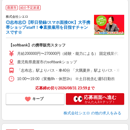
★
鹿屋市
紹介予定派遣
♪
株式会社シエロ
◎志布志◎【即日登録/スマホ面接OK】大手携
帯ショップstaff！◆直接雇用を目指すチャン
スです☆
理
【softbank】の携帯販売スタッフ
即
月給200000円〜270000円（経験・能力による） 固定残業代
あ
鹿児島県鹿屋市のsoftbankショップ
通
「志布志」駅よりバス・車40分 「大隅夏井」駅よりバス・車5分
あ
10:00〜19:00（実働8h・休憩1h） ※土日祝含む週5日勤務
応募締め切り2026/08/31 23:59まで
応募画面へ進む
キープ
かんたん3ステップ！
株式会社シエロ
の他の求人をみる
★