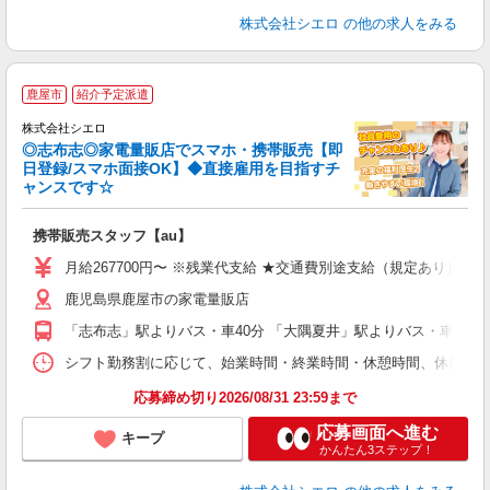
株式会社シエロ
の他の求人をみる
★
鹿屋市
紹介予定派遣
♪
株式会社シエロ
◎志布志◎家電量販店でスマホ・携帯販売【即
日登録/スマホ面接OK】◆直接雇用を目指すチ
ャンスです☆
理
携帯販売スタッフ【au】
即
月給267700円〜 ※残業代支給 ★交通費別途支給（規定あり） ゜
あ
鹿児島県鹿屋市の家電量販店
通
役
「志布志」駅よりバス・車40分 「大隅夏井」駅よりバス・車40分
シフト勤務割に応じて、始業時間・終業時間・休憩時間、休日を設定 始業時
応募締め切り2026/08/31 23:59まで
応募画面へ進む
キープ
かんたん3ステップ！