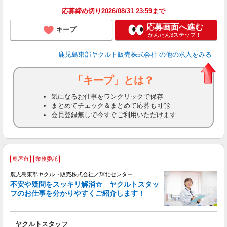
応募締め切り2026/08/31 23:59まで
応募画面へ進む
キープ
かんたん3ステップ！
鹿児島東部ヤクルト販売株式会社
の他の求人をみる
「キープ」とは？
気になるお仕事をワンクリックで保存
まとめてチェック＆まとめて応募も可能
会員登録無しで今すぐご利用いただけます
鹿屋市
業務委託
鹿児島東部ヤクルト販売株式会社／輝北センター
不安や疑問をスッキリ解消☆ ヤクルトスタッ
フのお仕事を分かりやすくご紹介します！
ジ
ヤクルトスタッフ
未