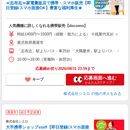
≪志布志≫家電量販店で携帯・スマホ販売【即
日登録/スマホ面接OK】豊富な福利厚生★
い
即
人気機種に詳しくなれる携帯販売【docomo】
あ
時給1400円〜1500円（経験・能力による） ※残業代支給 ★交通
K
鹿児島県鹿屋市
貸
「志布志」駅よりバス・車25分 「大隅夏井」駅よりバス・車25分
10:00〜19:00（実働8h・休憩1h）
応募締め切り2026/08/31 23:59まで
応募画面へ進む
キープ
かんたん3ステップ！
株式会社シエロ
の他の求人をみる
★
鹿屋市
紹介予定派遣
♪
株式会社シエロ
大手携帯ショップstaff【即日登録/スマホ面接