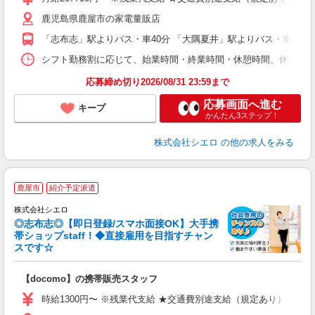
あ
鹿児島県鹿屋市の家電量販店
通
役
「志布志」駅よりバス・車40分 「大隅夏井」駅よりバス・車40分
シフト勤務割に応じて、始業時間・終業時間・休憩時間、休日を設定 始業時
応募締め切り2026/08/31 23:59まで
応募画面へ進む
キープ
かんたん3ステップ！
株式会社シエロ
の他の求人をみる
★
鹿屋市
紹介予定派遣
♪
株式会社シエロ
◎志布志◎【即日登録/スマホ面接OK】大手携
帯ショップstaff！◆直接雇用を目指すチャン
スです☆
理
【docomo】の携帯販売スタッフ
即
時給1300円〜 ※残業代支給 ★交通費別途支給（規定あり） ゜+゜
あ