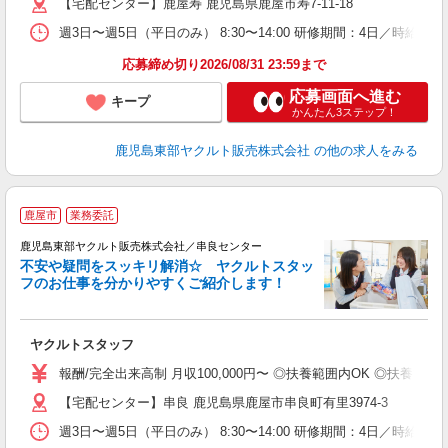
【宅配センター】鹿屋寿 鹿児島県鹿屋市寿7-11-18
社
週3日〜週5日（平日のみ） 8:30〜14:00 研修期間：4日／時給853
応募締め切り2026/08/31 23:59まで
応募画面へ進む
キープ
かんたん3ステップ！
鹿児島東部ヤクルト販売株式会社
の他の求人をみる
鹿屋市
業務委託
鹿児島東部ヤクルト販売株式会社／串良センター
不安や疑問をスッキリ解消☆ ヤクルトスタッ
フのお仕事を分かりやすくご紹介します！
ジ
ヤクルトスタッフ
未
ア
報酬/完全出来高制 月収100,000円〜 ◎扶養範囲内OK ◎扶養
業
【宅配センター】串良 鹿児島県鹿屋市串良町有里3974-3
社
週3日〜週5日（平日のみ） 8:30〜14:00 研修期間：4日／時給853