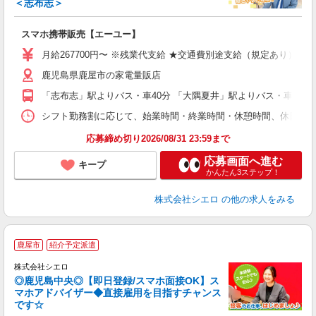
＜志布志＞
事
即
スマホ携帯販売【エーユー】
あ
月給267700円〜 ※残業代支給 ★交通費別途支給（規定あり） ゜
通
鹿児島県鹿屋市の家電量販店
役
「志布志」駅よりバス・車40分 「大隅夏井」駅よりバス・車40分
シフト勤務割に応じて、始業時間・終業時間・休憩時間、休日を設定 始業時
応募締め切り2026/08/31 23:59まで
応募画面へ進む
キープ
かんたん3ステップ！
株式会社シエロ
の他の求人をみる
★
鹿屋市
紹介予定派遣
♪
株式会社シエロ
◎鹿児島中央◎【即日登録/スマホ面接OK】ス
マホアドバイザー◆直接雇用を目指すチャンス
です☆