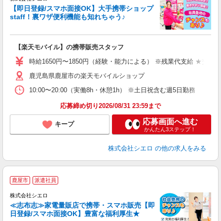
【即日登録/スマホ面接OK】大手携帯ショップ
staff！裏ワザ便利機能も知れちゃう♪
理
【楽天モバイル】の携帯販売スタッフ
即
躍
時給1650円〜1850円（経験・能力による） ※残業代支給 ★交通
ー
鹿児島県鹿屋市の楽天モバイルショップ
自
10:00〜20:00（実働8h・休憩1h） ※土日祝含む週5日勤務
ど
応募締め切り2026/08/31 23:59まで
応募画面へ進む
キープ
かんたん3ステップ！
株式会社シエロ
の他の求人をみる
★
鹿屋市
派遣社員
♪
株式会社シエロ
≪志布志≫家電量販店で携帯・スマホ販売【即
日登録/スマホ面接OK】豊富な福利厚生★