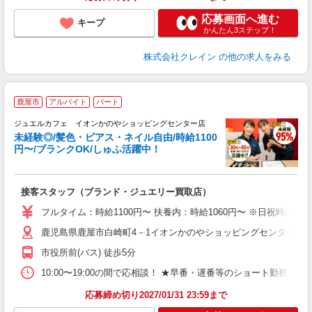
応募画面へ進む
キープ
かんたん3ステップ！
株式会社クレイン
の他の求人をみる
鹿屋市
アルバイト
パート
ジュエルカフェ イオンかのやショッピングセンター店
未経験◎/髪色・ピアス・ネイル自由/時給1100
円〜/ブランクOK/しゅふ活躍中！
ん
接客スタッフ（ブランド・ジュエリー買取店）
女
フルタイム：時給1100円〜 扶養内：時給1060円〜 ※日祝時給50円
ド
鹿児島県鹿屋市白崎町4－1イオンかのやショッピングセンター1F 
日
ピ
市役所前(バス) 徒歩5分
取
割
10:00〜19:00の間で応相談！ ★早番・遅番等のショート勤務出来る方歓迎！
応募締め切り2027/01/31 23:59まで