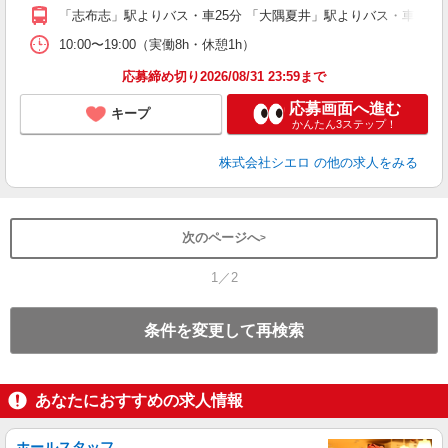
貸
「志布志」駅よりバス・車25分 「大隅夏井」駅よりバス・車25分
10:00〜19:00（実働8h・休憩1h）
応募締め切り2026/08/31 23:59まで
応募画面へ進む
キープ
かんたん3ステップ！
株式会社シエロ
の他の求人をみる
次のページへ
1／2
条件を変更して再検索
あなたにおすすめの求人情報
ホールスタッフ