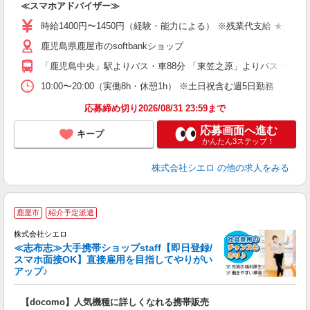
≪スマホアドバイザー≫
即
時給1400円〜1450円（経験・能力による） ※残業代支給 ★交通
あ
鹿児島県鹿屋市のsoftbankショップ
K
「鹿児島中央」駅よりバス・車88分 「東笠之原」よりバス・車5分
貸
10:00〜20:00（実働8h・休憩1h） ※土日祝含む週5日勤務
応募締め切り2026/08/31 23:59まで
応募画面へ進む
キープ
かんたん3ステップ！
株式会社シエロ
の他の求人をみる
★
鹿屋市
紹介予定派遣
♪
株式会社シエロ
≪志布志≫大手携帯ショップstaff【即日登録/
スマホ面接OK】直接雇用を目指してやりがい
アップ♪
い
即
【docomo】人気機種に詳しくなれる携帯販売