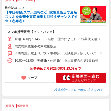
♪
株式会社シエロ
【即日登録/スマホ面接OK】家電量販店で最新
スマホを販売◆直接雇用を目指すチャンスです
☆＜志布志＞
事
即
スマホ携帯販売【ソフトバンク】
あ
時給1400円〜1450円（経験・能力による） ※残業代支給 ★交通
K
鹿児島県鹿屋市の家電量販店
貸
「志布志」駅よりバス・車40分 「大隅夏井」駅よりバス・車40分
10:00〜21:00（実働8h・休憩1h） ※土日祝含む週5日勤務
応募締め切り2026/08/31 23:59まで
応募画面へ進む
キープ
かんたん3ステップ！
株式会社シエロ
の他の求人をみる
★
鹿屋市
派遣社員
♪