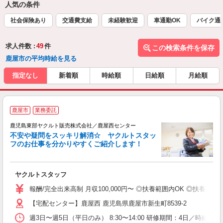
人気の条件
社会保険あり
交通費支給
未経験歓迎
車通勤OK
バイク通
求人件数 :
49
件
この検索条件を保存
鹿屋市の平均時給を見る
指定なし
新着順
時給順
日給順
月給順
鹿屋市
業務委託
鹿児島東部ヤクルト販売株式会社／鹿屋西センター
不安や疑問をスッキリ解消☆ ヤクルトスタッ
フのお仕事を分かりやすくご紹介します！
ジ
ヤクルトスタッフ
未
ア
報酬/完全出来高制 月収100,000円〜 ◎扶養範囲内OK ◎扶養
業
【宅配センター】鹿屋西 鹿児島県鹿屋市新生町8539-2
社
週3日〜週5日（平日のみ） 8:30〜14:00 研修期間：4日／時給853