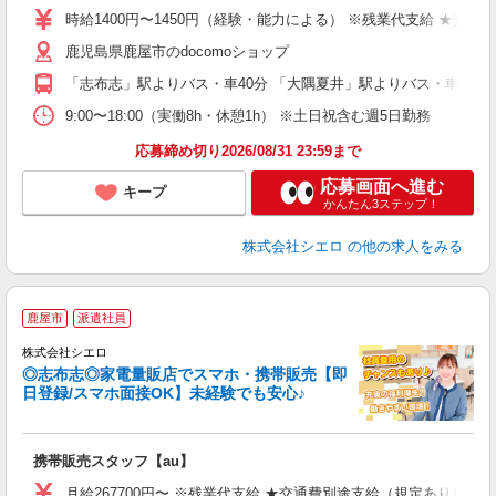
あ
時給1400円〜1450円（経験・能力による） ※残業代支給 ★交通
通
鹿児島県鹿屋市のdocomoショップ
あ
「志布志」駅よりバス・車40分 「大隅夏井」駅よりバス・車50分
9:00〜18:00（実働8h・休憩1h） ※土日祝含む週5日勤務
応募締め切り2026/08/31 23:59まで
応募画面へ進む
キープ
かんたん3ステップ！
株式会社シエロ
の他の求人をみる
★
鹿屋市
派遣社員
♪
株式会社シエロ
◎志布志◎家電量販店でスマホ・携帯販売【即
日登録/スマホ面接OK】未経験でも安心♪
理
携帯販売スタッフ【au】
即
月給267700円〜 ※残業代支給 ★交通費別途支給（規定あり） ゜