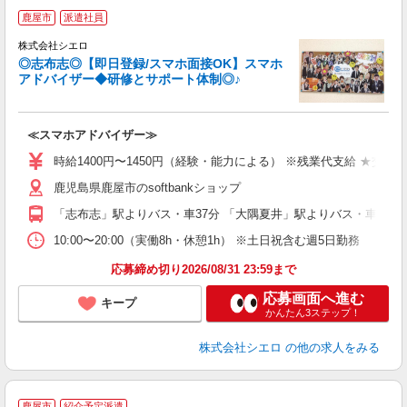
★
鹿屋市
派遣社員
♪
株式会社シエロ
◎志布志◎【即日登録/スマホ面接OK】スマホ
アドバイザー◆研修とサポート体制◎♪
造
≪スマホアドバイザー≫
時給1400円〜1450円（経験・能力による） ※残業代支給 ★交通
鹿児島県鹿屋市のsoftbankショップ
「志布志」駅よりバス・車37分 「大隅夏井」駅よりバス・車43分
10:00〜20:00（実働8h・休憩1h） ※土日祝含む週5日勤務
応募締め切り2026/08/31 23:59まで
応募画面へ進む
キープ
かんたん3ステップ！
株式会社シエロ
の他の求人をみる
★
鹿屋市
紹介予定派遣