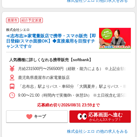
株式会社シエロ
の他の求人をみる
★
鹿屋市
紹介予定派遣
♪
株式会社シエロ
≪志布志≫家電量販店で携帯・スマホ販売【即
日登録/スマホ面接OK】◆直接雇用を目指すチ
ャンスです☆
い
即
人気機種に詳しくなれる携帯販売【softbank】
あ
月給231500円〜256500円（経験・能力による） ※上記金額に
通
鹿児島県鹿屋市の家電量販店
あ
「志布志」駅よりバス・車60分 「大隅夏井」駅よりバス・車60分
9:00〜21:00（時間内で実働8h・休憩1h） ※土日祝含む週5日勤務
応募締め切り2026/08/31 23:59まで
応募画面へ進む
キープ
かんたん3ステップ！
株式会社シエロ
の他の求人をみる