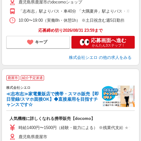
鹿児島県鹿屋市のdocomoショップ
K
「志布志」駅よりバス・車40分 「大隅夏井」駅よりバス・車40分
貸
10:00〜19:00（実働8h・休憩1h） ※土日祝含む週5日勤務
応募締め切り2026/08/31 23:59まで
応募画面へ進む
キープ
かんたん3ステップ！
株式会社シエロ
の他の求人をみる
★
鹿屋市
紹介予定派遣
♪
株式会社シエロ
≪志布志≫家電量販店で携帯・スマホ販売【即
日登録/スマホ面接OK】◆直接雇用を目指すチ
ャンスです☆
い
即
人気機種に詳しくなれる携帯販売【docomo】
あ
時給1400円〜1500円（経験・能力による） ※残業代支給 ★交通
K
鹿児島県鹿屋市