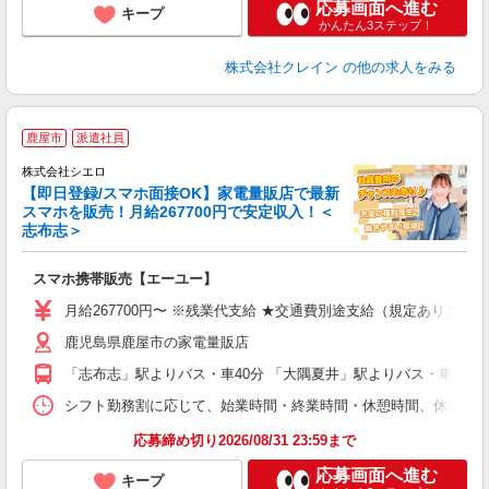
応募画面へ進む
キープ
かんたん3ステップ！
株式会社クレイン
の他の求人をみる
★
鹿屋市
派遣社員
♪
株式会社シエロ
【即日登録/スマホ面接OK】家電量販店で最新
スマホを販売！月給267700円で安定収入！＜
志布志＞
事
即
スマホ携帯販売【エーユー】
あ
月給267700円〜 ※残業代支給 ★交通費別途支給（規定あり） ゜
通
鹿児島県鹿屋市の家電量販店
役
「志布志」駅よりバス・車40分 「大隅夏井」駅よりバス・車40分
シフト勤務割に応じて、始業時間・終業時間・休憩時間、休日を設定 始業時
応募締め切り2026/08/31 23:59まで
応募画面へ進む
キープ