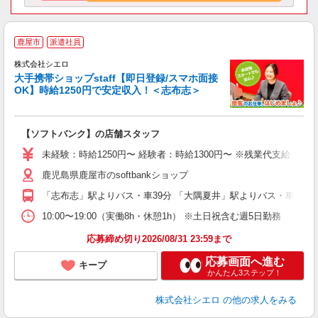
★
鹿屋市
派遣社員
♪
株式会社シエロ
大手携帯ショップstaff【即日登録/スマホ面接
OK】時給1250円で安定収入！＜志布志＞
務
即
【ソフトバンク】の店舗スタッフ
あ
未経験：時給1250円〜 経験者：時給1300円〜 ※残業代支給 ★
K
鹿児島県鹿屋市のsoftbankショップ
貸
「志布志」駅よりバス・車39分 「大隅夏井」駅よりバス・車68分
10:00〜19:00（実働8h・休憩1h） ※土日祝含む週5日勤務
応募締め切り2026/08/31 23:59まで
応募画面へ進む
キープ
かんたん3ステップ！
株式会社シエロ
の他の求人をみる