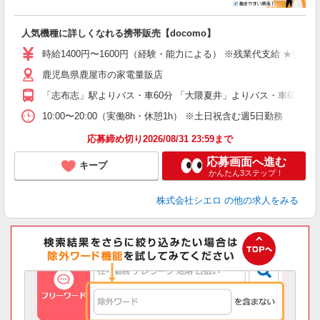
い
即
人気機種に詳しくなれる携帯販売【docomo】
あ
時給1400円〜1600円（経験・能力による） ※残業代支給 ★交通
K
鹿児島県鹿屋市の家電量販店
貸
「志布志」駅よりバス・車60分 「大隈夏井」よりバス・車60分
10:00〜20:00（実働8h・休憩1h） ※土日祝含む週5日勤務
応募締め切り2026/08/31 23:59まで
応募画面へ進む
キープ
かんたん3ステップ！
株式会社シエロ
の他の求人をみる