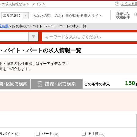
よくある
ートの求人情報ならイーアイデム
保存した
0
エリア選択
「あなたの街」のお仕事が探せる求人サイト
検索条件
児島県
> 姶良市のアルバイト・バイト・パートの求人一覧
ト・バイト・パートの求人情報一覧
ート・派遣のお仕事探しはイーアイデムで！
報をご紹介します。
150
この条件の求人
間で検索
路線・駅・駅で検索
ルバイト
パート
正社員
(9)
(10)
(13)