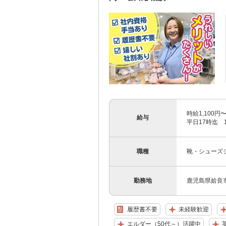
時給1,100円
給与
平日17時迄 1
職種
靴・シューズ
勤務地
鹿児島県姶良市
履歴書不要
未経験歓迎
エルダー（50代～）活躍中