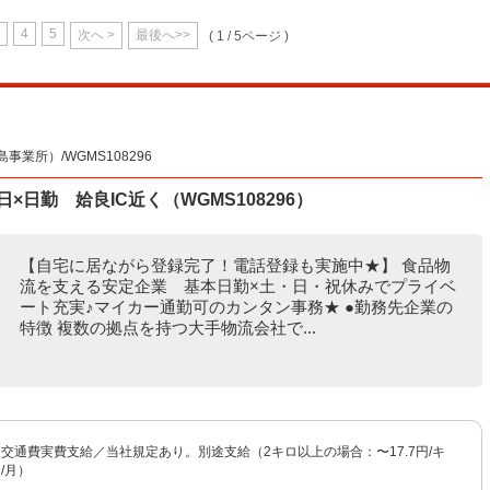
4
5
次へ >
最後へ>>
( 1 / 5ページ )
業所）/WGMS108296
日勤 姶良IC近く（WGMS108296）
【自宅に居ながら登録完了！電話登録も実施中★】 食品物
流を支える安定企業 基本日勤×土・日・祝休みでプライベ
ート充実♪マイカー通勤可のカンタン事務★ ●勤務先企業の
特徴 複数の拠点を持つ大手物流会社で...
 ※交通費実費支給／当社規定あり。別途支給（2キロ以上の場合：〜17.7円/キ
/月）