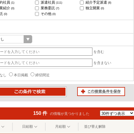
約社員
派遣社員
紹介予定派遣
(1)
(111)
(8)
業紹介
業務委託
独立開業
(0)
(7)
(0)
託
その他
(0)
(0)
を含む
を含まない
なし
本日掲載
締切間近
この検索条件を保存
条件で検索
150 件
の情報が見つかりました
日給順
月給順
並び替え解除