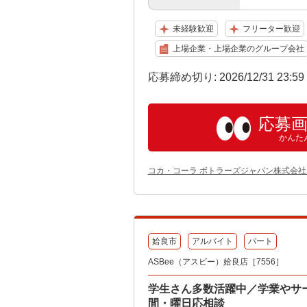
未経験歓迎
フリーター歓迎
上場企業・上場企業のグループ会社
応募締め切り: 2026/12/31 23:5
応募
かんた
コカ・コーラ ボトラーズジャパン株式会社
姶良市
アルバイト
パート
ASBee（アスビー）姶良店［7556］
学生さん多数活躍中／学業やサ
間・曜日応相談