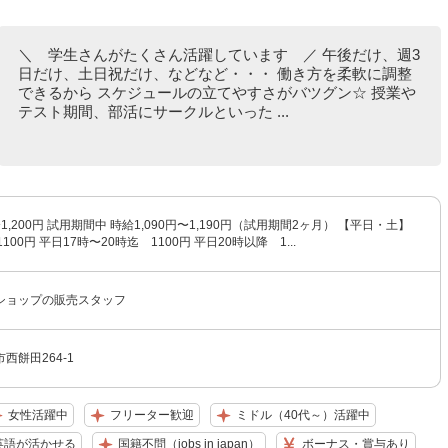
＼ 学生さんがたくさん活躍しています ／ 午後だけ、週3
日だけ、土日祝だけ、などなど・・・ 働き方を柔軟に調整
できるから スケジュールの立てやすさがバツグン☆ 授業や
テスト期間、部活にサークルといった ...
〜1,200円 試用期間中 時給1,090円〜1,190円（試用期間2ヶ月） 【平日・土】
100円 平日17時〜20時迄 1100円 平日20時以降 1...
ショップの販売スタッフ
西餅田264-1
女性活躍中
フリーター歓迎
ミドル（40代～）活躍中
英語が活かせる
国籍不問（jobs in japan）
ボーナス・賞与あり