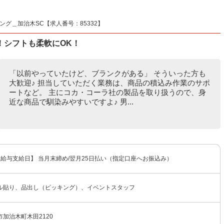
グ＿加治木SC【求人番号：85332】
！シフトも柔軟にOK！
「以前やっていたけど、ブランクがある」 そういった方も
大歓迎♪ 担当していただく業務は、商品の積込み作業のサポ
ートなど。 主にコカ・コーラ社の製品を取り扱うので、身
近な商品で馴染みやすいですよ♪ 男...
 【給与支給日】 当月末締め/翌月25日払い（指定口座へお振込み）
ル貼り、品出し（ピッキング）、イベントスタッフ
加治木町木田2120