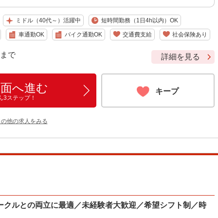
ミドル（40代～）活躍中
短時間勤務（1日4h以内）OK
車通勤OK
バイク通勤OK
交通費支給
社会保険あり
9 まで
詳細を見る
画面へ進む
キープ
ん3ステップ！
 の他の求人をみる
ークルとの両立に最適／未経験者大歓迎／希望シフト制／時