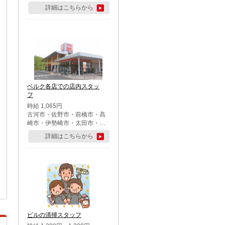
詳細はこちらから
ベルク各店での店内スタッ
フ
時給 1,065円
古河市・佐野市・前橋市・高
崎市・伊勢崎市・太田市・館
林市・藤岡市・大泉町・さい
詳細はこちらから
たま市北区・川越市・熊谷
市・行田市・秩父市・所沢
市・飯能市・東松山市・坂戸
市・鶴ケ島市・千葉市中央
区・市川市・松戸市・習志野
市・柏市・流山市・八千代
市・足立区・江戸川区・八王
子市・町田市
ビルの清掃スタッフ