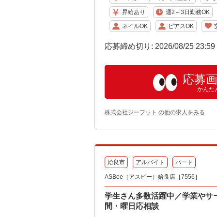
昇給あり
週2～3日勤務OK
ネイルOK
ピアスOK
応募締め切り: 2026/08/25 23:5
応募
かんた
株式会社ジーフット の他の求人をみる
姶良市
アルバイト
パート
ASBee（アスビー）姶良店［7556］
学生さん多数活躍中／学業やサ
間・曜日応相談