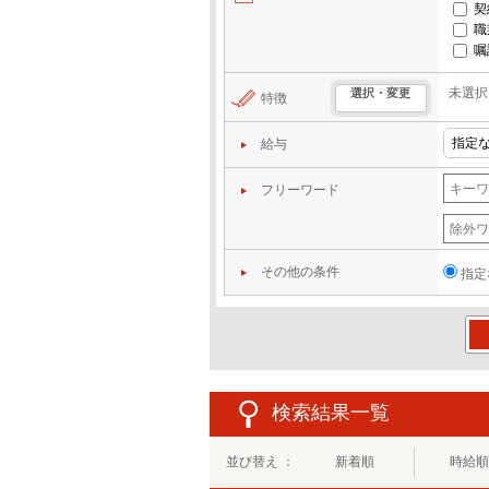
契
職
嘱
未選択
選択・変更
特徴
給与
フリーワード
その他の条件
指定
この
検索結果一覧
並び替え ：
新着順
時給順