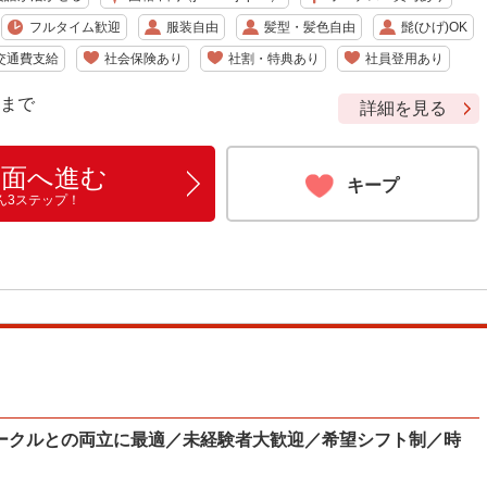
フルタイム歓迎
服装自由
髪型・髪色自由
髭(ひげ)OK
交通費支給
社会保険あり
社割・特典あり
社員登用あり
9 まで
詳細を見る
画面へ進む
キープ
ん3ステップ！
ークルとの両立に最適／未経験者大歓迎／希望シフト制／時