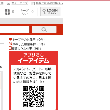
質問
サイトマップ
掲載ご希望のお客様へ
閲覧
キープ
0
0
履歴
リスト
ログイン
キープ中のお仕事（0件）
保存した検索条件（
0
件）
閲覧したお仕事（0件）
件