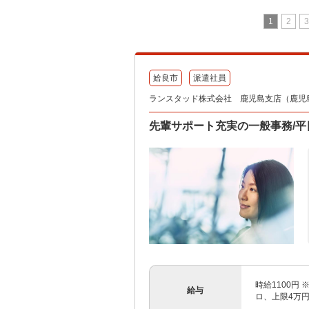
1
2
3
姶良市
派遣社員
ランスタッド株式会社 鹿児島支店（鹿児島事
先輩サポート充実の一般事務/平日×
時給1100円
給与
ロ、上限4万円