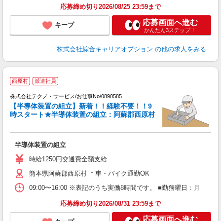
応募締め切り2026/08/25 23:59まで
応募画面へ進む
キープ
かんたん3ステップ！
株式会社綜合キャリアオプション
の他の求人をみる
西原村
派遣社員
務
株式会社テクノ・サービス/お仕事No/0890585
【半導体装置の組立】新着！！経験不要！！9
時スタート★半導体装置の組立：阿蘇郡西原村
け
半導体装置の組立
履
高
時給1250円交通費全額支給
h
熊本県阿蘇郡西原村 ＊車・バイク通勤OK
09:00〜16:00 ※表記のうち実働8時間です。 ■勤務曜日：月
応募締め切り2026/08/31 23:59まで
応募画面へ進む