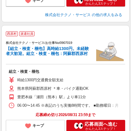
キープ
かんたん3ステップ！
株式会社テクノ・サービス
の他の求人をみる
西原村
派遣社員
株式会社テクノ・サービス/お仕事No/0907019
【組立・検査・梱包】高時給1300円。未経験
者大歓迎。組立・検査・梱包：阿蘇郡西原村
サ
組立・検査・梱包
履
ミ
時給1300円交通費全額支給
堂
熊本県阿蘇郡西原村 ＊車・バイク通勤OK
格
豊肥本線「瀬田（熊本）駅」より車11分
06:00〜14:45 ※表記のうち実働8時間です。 ■勤務曜日：月
応募締め切り2026/08/31 23:59まで
応募画面へ進む
キープ
かんたん3ステップ！