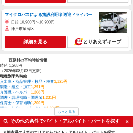
マイクロバスによる施設利用者送迎ドライバー
日給 10,900円〜10,900円
神戸市須磨区
詳細を見る
とりあえずキープ
西原村の平均時給情報
時給 1,268円
（2026年08月03日更新）
職種別平均時給
入出庫・商品管理・検品・検査
1,325円
製造・組立・加工
1,291円
介護職・ヘルパー
1,268円
調理・調理補助・調理師
1,231円
保育士・保育補助
1,200円
梱包・仕分け・ピッキング
1,034円
もっと見る
西原村の他の職種の平均時給を見る
その他の条件でバイト・アルバイト・パートを探す
熊本県の人気のエリアからバイト・アルバイト・パートを探す