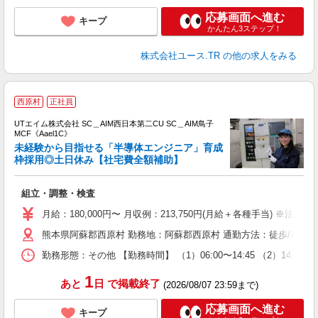
応募画面へ進む
キープ
かんたん3ステップ！
株式会社ユース.TR
の他の求人をみる
西原村
正社員
UTエイム株式会社 SC＿AIM西日本第二CU SC＿AIM鳥子
MCF《Aael1C》
未経験から目指せる「半導体エンジニア」育成
枠採用◎土日休み【社宅費全額補助】
る
組立・調整・検査
入
場
月給：180,000円〜 月収例：213,750円(月給＋各種手当) ※法定外残
タ
熊本県阿蘇郡西原村 勤務地：阿蘇郡西原村 通勤方法：徒歩/車/自転
休
場
勤務形態：その他 【勤務時間】 （1）06:00〜14:45 （2）14:
通
り
1
あと
日
で掲載終了
(2026/08/07 23:59まで)
応募画面へ進む
キープ