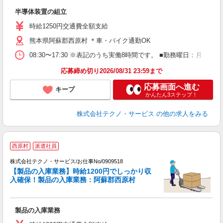
け
半導体装置の組立
履
高
時給1250円交通費全額支給
h
熊本県阿蘇郡西原村 ＊車・バイク通勤OK
08:30〜17:30 ※表記のうち実働8時間です。 ■勤務曜日：月
応募締め切り2026/08/31 23:59まで
応募画面へ進む
キープ
かんたん3ステップ！
株式会社テクノ・サービス
の他の求人をみる
西原村
派遣社員
株式会社テクノ・サービス/お仕事No/0909518
【製品の入庫業務】時給1200円でしっかり収
入確保！製品の入庫業務：阿蘇郡西原村
ス
製品の入庫業務
履
ミ