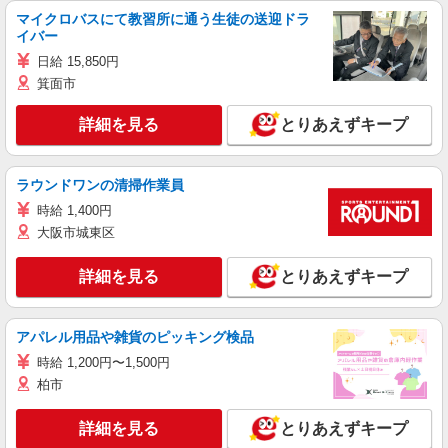
マイクロバスにて教習所に通う生徒の送迎ドラ
イバー
日給 15,850円
箕面市
詳細を見る
とりあえずキープ
ラウンドワンの清掃作業員
時給 1,400円
大阪市城東区
詳細を見る
とりあえずキープ
アパレル用品や雑貨のピッキング検品
時給 1,200円〜1,500円
柏市
詳細を見る
とりあえずキープ