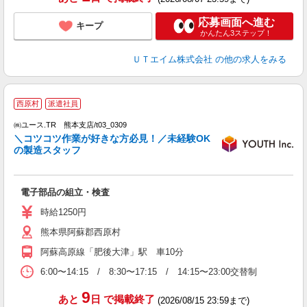
応募画面へ進む
キープ
かんたん3ステップ！
ＵＴエイム株式会社
の他の求人をみる
西原村
派遣社員
♪
㈱ユース.TR 熊本支店/t03_0309
点
＼コツコツ作業が好きな方必見！／未経験OK
未
の製造スタッフ
ダ
内
電子部品の組立・検査
時給1250円
熊本県阿蘇郡西原村
阿蘇高原線「肥後大津」駅 車10分
6:00〜14:15 / 8:30〜17:15 / 14:15〜23:00交替制
9
あと
日
で掲載終了
(2026/08/15 23:59まで)