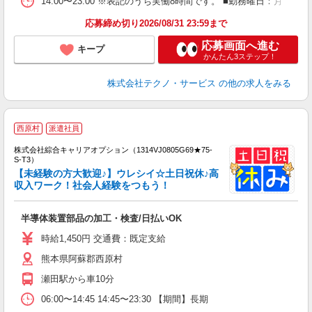
14:00〜23:00 ※表記のうち実働8時間です。 ■勤務曜日：月
応募締め切り2026/08/31 23:59まで
応募画面へ進む
キープ
かんたん3ステップ！
株式会社テクノ・サービス
の他の求人をみる
西原村
派遣社員
株式会社綜合キャリアオプション（1314VJ0805G69★75-
S-T3）
【未経験の方大歓迎♪】ウレシイ☆土日祝休♪高
収入ワーク！社会人経験をつもう！
た
入
半導体装置部品の加工・検査/日払いOK
分
高
時給1,450円 交通費：既定支給
O
熊本県阿蘇郡西原村
瀬田駅から車10分
06:00〜14:45 14:45〜23:30 【期間】長期