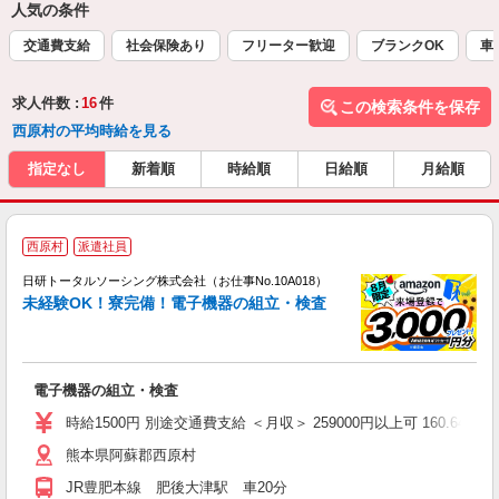
人気の条件
交通費支給
社会保険あり
フリーター歓迎
ブランクOK
車
求人件数 :
16
件
この検索条件を保存
西原村の平均時給を見る
指定なし
新着順
時給順
日給順
月給順
◎
西原村
派遣社員
n
日研トータルソーシング株式会社（お仕事No.10A018）
ー
未経験OK！寮完備！電子機器の組立・検査
z
談
W
電子機器の組立・検査
ク
（
時給1500円 別途交通費支給 ＜月収＞ 259000円以上可 160.64H＋残
制
熊本県阿蘇郡西原村
JR豊肥本線 肥後大津駅 車20分