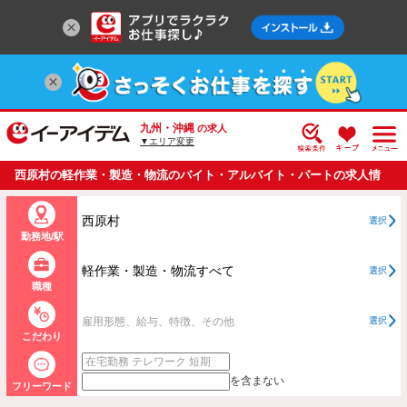
九州・沖縄
の求人
▼エリア変更
西原村の軽作業・製造・物流のバイト・アルバイト・パートの求人情
報一覧
西原村
選択
勤務地/駅
軽作業・製造・物流すべて
選択
職種
雇用形態、給与、特徴、その他
選択
こだわり
を含まない
フリーワード