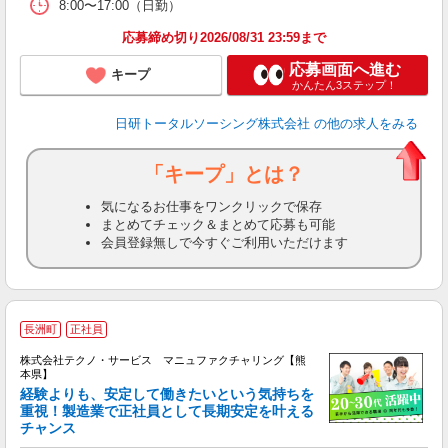
8:00〜17:00（日勤）
応募締め切り2026/08/31 23:59まで
応募画面へ進む
キープ
かんたん3ステップ！
日研トータルソーシング株式会社
の他の求人をみる
「キープ」とは？
気になるお仕事をワンクリックで保存
まとめてチェック＆まとめて応募も可能
会員登録無しで今すぐご利用いただけます
長洲町
正社員
株式会社テクノ・サービス マニュファクチャリング【熊
本県】
経験よりも、安定して働きたいという気持ちを
重視！製造業で正社員として長期安定を叶える
チャンス
く