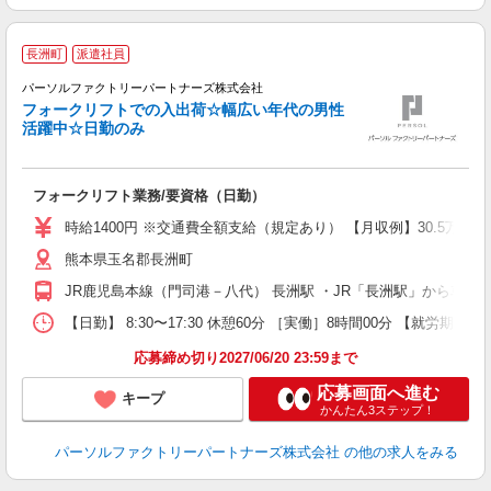
長洲町
派遣社員
◎
パーソルファクトリーパートナーズ株式会社
フォークリフトでの入出荷☆幅広い年代の男性
活躍中☆日勤のみ
の
迎
フォークリフト業務/要資格（日勤）
土
用
時給1400円 ※交通費全額支給（規定あり） 【月収例】30.5万円（
熊本県玉名郡長洲町
JR鹿児島本線（門司港－八代） 長洲駅 ・JR「長洲駅」から車で
【日勤】 8:30〜17:30 休憩60分 ［実働］8時間00分 【就労期間
応募締め切り2027/06/20 23:59まで
応募画面へ進む
キープ
かんたん3ステップ！
パーソルファクトリーパートナーズ株式会社
の他の求人をみる