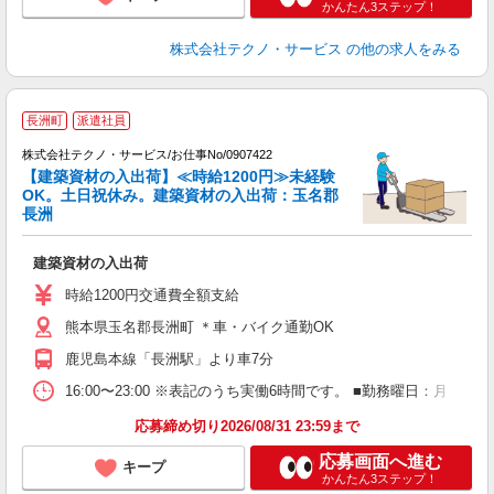
かんたん3ステップ！
株式会社テクノ・サービス
の他の求人をみる
長洲町
派遣社員
株式会社テクノ・サービス/お仕事No/0907422
【建築資材の入出荷】≪時給1200円≫未経験
OK。土日祝休み。建築資材の入出荷：玉名郡
長洲
ビ
建築資材の入出荷
履
高
時給1200円交通費全額支給
熊本県玉名郡長洲町 ＊車・バイク通勤OK
鹿児島本線「長洲駅」より車7分
16:00〜23:00 ※表記のうち実働6時間です。 ■勤務曜日：月
応募締め切り2026/08/31 23:59まで
応募画面へ進む
キープ
かんたん3ステップ！