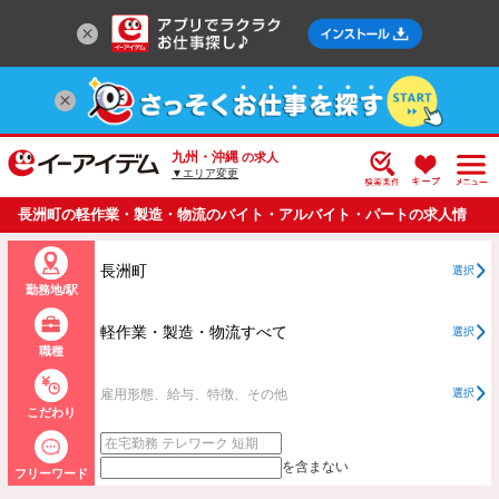
九州・沖縄
の求人
▼エリア変更
長洲町の軽作業・製造・物流のバイト・アルバイト・パートの求人情
報一覧
長洲町
選択
勤務地/駅
軽作業・製造・物流すべて
選択
職種
雇用形態、給与、特徴、その他
選択
こだわり
を含まない
フリーワード