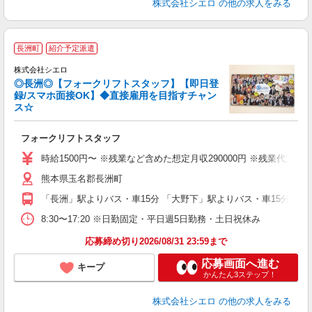
株式会社シエロ
の他の求人をみる
長洲町
紹介予定派遣
集
株式会社シエロ
◎長洲◎【フォークリフトスタッフ】【即日登
録/スマホ面接OK】◆直接雇用を目指すチャン
ス☆
造
フォークリフトスタッフ
即
時給1500円〜 ※残業など含めた想定月収290000円 ※残業代支
あ
熊本県玉名郡長洲町
勤
職
「長洲」駅よりバス・車15分 「大野下」駅よりバス・車15分
8:30〜17:20 ※日勤固定・平日週5日勤務・土日祝休み
応募締め切り2026/08/31 23:59まで
応募画面へ進む
キープ
かんたん3ステップ！
株式会社シエロ
の他の求人をみる