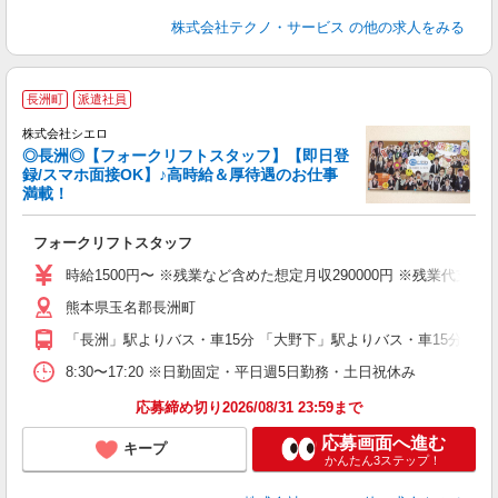
株式会社テクノ・サービス
の他の求人をみる
長洲町
派遣社員
集
株式会社シエロ
◎長洲◎【フォークリフトスタッフ】【即日登
録/スマホ面接OK】♪高時給＆厚待遇のお仕事
満載！
造
フォークリフトスタッフ
即
時給1500円〜 ※残業など含めた想定月収290000円 ※残業代支
あ
熊本県玉名郡長洲町
勤
職
「長洲」駅よりバス・車15分 「大野下」駅よりバス・車15分
8:30〜17:20 ※日勤固定・平日週5日勤務・土日祝休み
応募締め切り2026/08/31 23:59まで
応募画面へ進む
キープ
かんたん3ステップ！