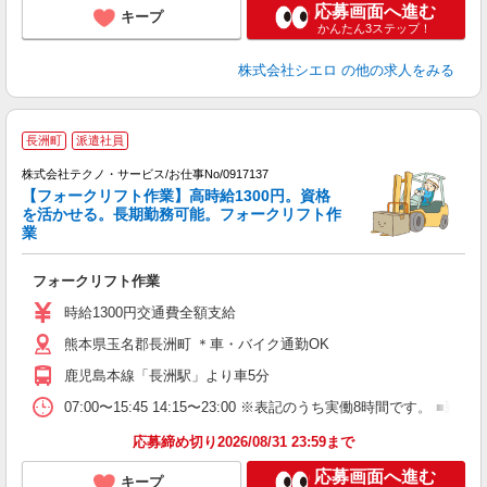
応募画面へ進む
キープ
かんたん3ステップ！
株式会社シエロ
の他の求人をみる
長洲町
派遣社員
株式会社テクノ・サービス/お仕事No/0917137
【フォークリフト作業】高時給1300円。資格
持
を活かせる。長期勤務可能。フォークリフト作
業
『
フォークリフト作業
履
ラ
時給1300円交通費全額支給
O
熊本県玉名郡長洲町 ＊車・バイク通勤OK
制
鹿児島本線「長洲駅」より車5分
07:00〜15:45 14:15〜23:00 ※表記のうち実働8時間です
応募締め切り2026/08/31 23:59まで
応募画面へ進む
キープ