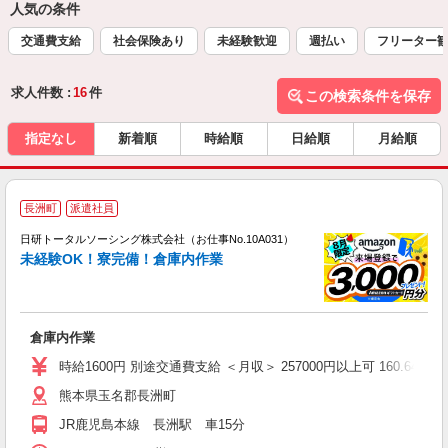
人気の条件
交通費支給
社会保険あり
未経験歓迎
週払い
フリーター
求人件数 :
16
件
この検索条件を保存
指定なし
新着順
時給順
日給順
月給順
◎
長洲町
派遣社員
n
日研トータルソーシング株式会社（お仕事No.10A031）
ー
未経験OK！寮完備！倉庫内作業
z
談
W
倉庫内作業
入
交
時給1600円 別途交通費支給 ＜月収＞ 257000円以上可 160.64H
熊本県玉名郡長洲町
JR鹿児島本線 長洲駅 車15分