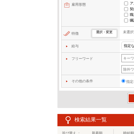
ア
雇用形態
契
職
嘱
未選択
選択・変更
特徴
給与
フリーワード
その他の条件
指定
この
検索結果一覧
並び替え ：
新着順
時給順