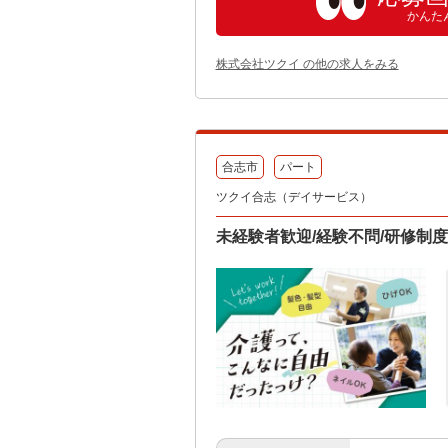
かんた
株式会社ツクイ の他の求人をみる
合志市
パート
ツクイ合志（デイサービス）
未経験者歓迎/経験不問/研修制