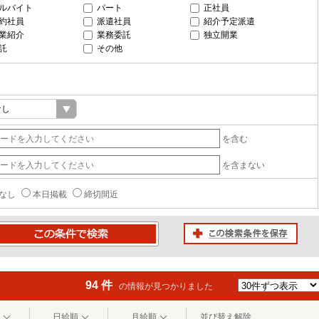
ルバイト
パート
正社員
約社員
派遣社員
紹介予定派遣
業紹介
業務委託
独立開業
託
その他
を含む
を含まない
なし
本日掲載
締切間近
この検索条件を保存
条件で検索
94 件
の情報が見つかりました
日給順
月給順
並び替え解除