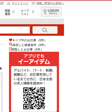
質問
サイトマップ
掲載ご希望のお客様へ
閲覧
キープ
0
0
履歴
リスト
ログイン
キープ中のお仕事（0件）
保存した検索条件（
0
件）
閲覧したお仕事（0件）
件