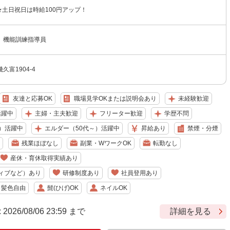
円 ★土日祝日は時給100円アップ！
 機能訓練指導員
富1904-4
友達と応募OK
職場見学OKまたは説明会あり
未経験歓迎
活躍中
主婦・主夫歓迎
フリーター歓迎
学歴不問
）活躍中
エルダー（50代～）活躍中
昇給あり
禁煙・分煙
残業ほぼなし
副業・WワークOK
転勤なし
産休・育休取得実績あり
ィブなど）あり
研修制度あり
社員登用あり
・髪色自由
髭(ひげ)OK
ネイルOK
6/08/06 23:59 まで
詳細を見る