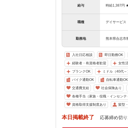
給与
時給1,387
職種
デイサービス
勤務地
熊本県合志市幾久
入社日応相談
即日勤務OK
経験者・有資格者歓迎
女性
ブランクOK
ミドル（40代～
バイク通勤OK
自転車通勤OK
交通費支給
社会保険あり
各種手当（家族・役職・インセンテ
資格取得支援制度あり
髪型
本日掲載終了
応募締め切り: 202