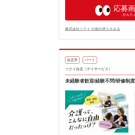
応募
かんた
株式会社ツクイ の他の求人をみる
合志市
パート
ツクイ合志（デイサービス）
未経験者歓迎/経験不問/研修制