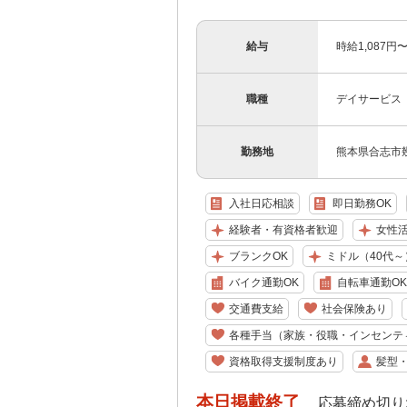
給与
時給1,087
職種
デイサービス
勤務地
熊本県合志市幾久
入社日応相談
即日勤務OK
経験者・有資格者歓迎
女性
ブランクOK
ミドル（40代～
バイク通勤OK
自転車通勤OK
交通費支給
社会保険あり
各種手当（家族・役職・インセンテ
資格取得支援制度あり
髪型
本日掲載終了
応募締め切り: 202