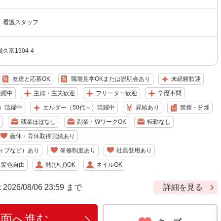
 看護スタッフ
富1904-4
友達と応募OK
職場見学OKまたは説明会あり
未経験歓迎
活躍中
主婦・主夫歓迎
フリーター歓迎
学歴不問
）活躍中
エルダー（50代～）活躍中
昇給あり
禁煙・分煙
残業ほぼなし
副業・WワークOK
転勤なし
産休・育休取得実績あり
ィブなど）あり
研修制度あり
社員登用あり
・髪色自由
髭(ひげ)OK
ネイルOK
6/08/06 23:59 まで
詳細を見る
画面へ進む