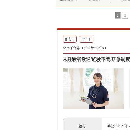
1
2
合志市
パート
ツクイ合志（デイサービス）
未経験者歓迎/経験不問/研修制
給与
時給1,357