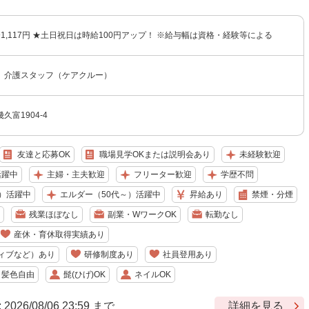
円〜1,117円 ★土日祝日は時給100円アップ！ ※給与幅は資格・経験等による
 介護スタッフ（ケアクルー）
富1904-4
友達と応募OK
職場見学OKまたは説明会あり
未経験歓迎
活躍中
主婦・主夫歓迎
フリーター歓迎
学歴不問
）活躍中
エルダー（50代～）活躍中
昇給あり
禁煙・分煙
残業ほぼなし
副業・WワークOK
転勤なし
産休・育休取得実績あり
ィブなど）あり
研修制度あり
社員登用あり
・髪色自由
髭(ひげ)OK
ネイルOK
6/08/06 23:59 まで
詳細を見る