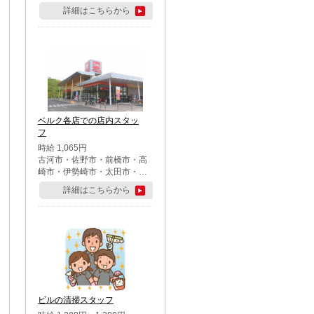
詳細はこちらから
ベルク各店での店内スタッ
フ
時給 1,065円
古河市・佐野市・前橋市・高
崎市・伊勢崎市・太田市・館
林市・藤岡市・大泉町・さい
詳細はこちらから
たま市北区・川越市・熊谷
市・行田市・秩父市・所沢
市・飯能市・東松山市・坂戸
市・鶴ケ島市・千葉市中央
区・市川市・松戸市・習志野
市・柏市・流山市・八千代
市・足立区・江戸川区・八王
子市・町田市
ビルの清掃スタッフ