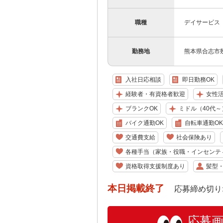
職種
デイサービス
勤務地
熊本県合志市幾久
入社日応相談
即日勤務OK
経験者・有資格者歓迎
女性
ブランクOK
ミドル（40代～
バイク通勤OK
自転車通勤OK
交通費支給
社会保険あり
各種手当（家族・役職・インセンテ
資格取得支援制度あり
髪型
本日掲載終了
応募締め切り: 202
応募