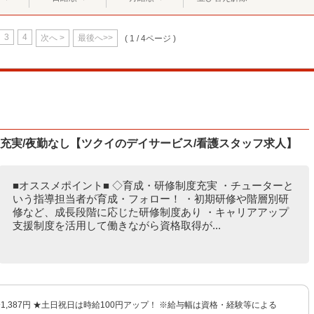
3
4
次へ >
最後へ>>
( 1 / 4ページ )
度充実/夜勤なし【ツクイのデイサービス/看護スタッフ求人】
■オススメポイント■ ◇育成・研修制度充実 ・チューターと
いう指導担当者が育成・フォロー！ ・初期研修や階層別研
修など、成長段階に応じた研修制度あり ・キャリアアップ
支援制度を活用して働きながら資格取得が...
円〜1,387円 ★土日祝日は時給100円アップ！ ※給与幅は資格・経験等による