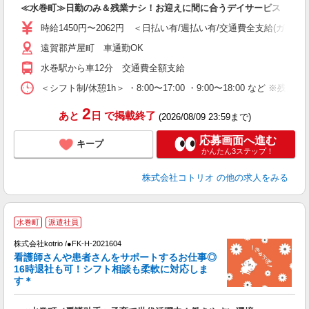
≪水巻町≫日勤のみ＆残業ナシ！お迎えに間に合うデイサービス
役
時給1450円〜2062円 ＜日払い有/週払い有/交通費全支給(ガソリ
遠賀郡芦屋町 車通勤OK
水巻駅から車12分 交通費全額支給
＜シフト制/休憩1h＞ ・8:00〜17:00 ・9:00〜18:00 など ※残業
2
あと
日
で掲載終了
(2026/08/09 23:59まで)
応募画面へ進む
キープ
かんたん3ステップ！
株式会社コトリオ
の他の求人をみる
水巻町
派遣社員
株式会社kotrio /●FK-H-2021604
女
看護師さんや患者さんをサポートするお仕事◎
ド
16時退社も可！シフト相談も柔軟に対応しま
活
す＊
ル
自