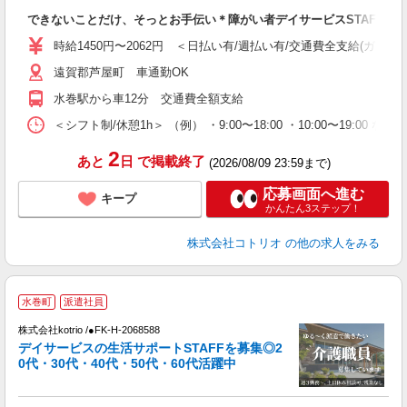
自
できないことだけ、そっとお手伝い＊障がい者デイサービスSTAFF
役
時給1450円〜2062円 ＜日払い有/週払い有/交通費全支給(ガソリ
遠賀郡芦屋町 車通勤OK
水巻駅から車12分 交通費全額支給
＜シフト制/休憩1h＞ （例） ・9:00〜18:00 ・10:00〜19:00 な
2
あと
日
で掲載終了
(2026/08/09 23:59まで)
応募画面へ進む
キープ
かんたん3ステップ！
株式会社コトリオ
の他の求人をみる
水巻町
派遣社員
株式会社kotrio /●FK-H-2068588
デイサービスの生活サポートSTAFFを募集◎2
女
0代・30代・40代・50代・60代活躍中
ド
活