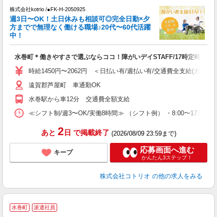
株式会社kotrio /●FK-H-2050925
女
週3日〜OK！土日休みも相談可◎完全日勤×夕
ド
方までで無理なく働ける職場♪20代〜60代活躍
活
中！
ル
自
水巻町＊働きやすさで選ぶならココ！障がいデイSTAFF/17時定時
役
時給1450円〜2062円 ＜日払い有/週払い有/交通費全支給(ガソリ
遠賀郡芦屋町 車通勤OK
水巻駅から車12分 交通費全額支給
≪シフト制/週3〜OK/実働8時間≫ （シフト例） ・8:00〜17:00
2
あと
日
で掲載終了
(2026/08/09 23:59まで)
応募画面へ進む
キープ
かんたん3ステップ！
株式会社コトリオ
の他の求人をみる
水巻町
派遣社員