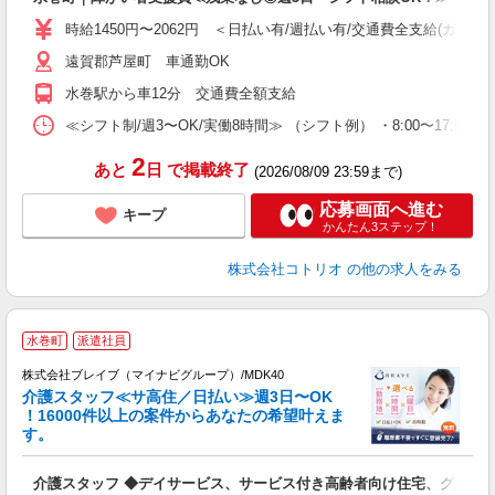
役
時給1450円〜2062円 ＜日払い有/週払い有/交通費全支給(ガソリ
遠賀郡芦屋町 車通勤OK
水巻駅から車12分 交通費全額支給
≪シフト制/週3〜OK/実働8時間≫ （シフト例） ・8:00〜17:00 ・
2
あと
日
で掲載終了
(2026/08/09 23:59まで)
応募画面へ進む
キープ
かんたん3ステップ！
株式会社コトリオ
の他の求人をみる
水巻町
派遣社員
株式会社ブレイブ（マイナビグループ）/MDK40
介護スタッフ≪サ高住／日払い≫週3日〜OK
！16000件以上の案件からあなたの希望叶えま
す。
ト
介護スタッフ ◆デイサービス、サービス付き高齢者向け住宅、グルー
入