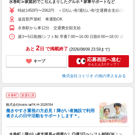
水巻町≫家庭的でこぢんまりしたグルホ＊家事サポートなど
自
時給1450円〜2062円 ＜日払い有/週払い有/交通費全支給(ガソリ
役
遠賀郡芦屋町 車通勤OK
水巻駅から車12分 交通費全額支給
週3〜5日勤務/シフト制 早番7:00〜16:00 日勤9:00〜18:00 遅番1
2
あと
日
で掲載終了
(2026/08/09 23:59まで)
応募画面へ進む
キープ
かんたん3ステップ！
株式会社コトリオ
の他の求人をみる
水巻町
派遣社員
株式会社kotrio /●FK-H-2028764
女
働きやすさ重視の方必見！障がい者施設で利用
ド
者さんの日中活動をサポートします＊。
活
ル
自
水巻町｜障がい者支援員≪残業なし◎週3日〜シフト相談OK！≫