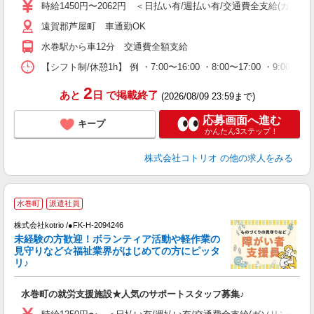
役
時給1450円〜2062円 ＜日払い有/週払い有/交通費全支給(ガソリ
遠賀郡芦屋町 車通勤OK
水巻駅から車12分 交通費全額支給
【シフト制/休憩1h】 例 ・7:00〜16:00 ・8:00〜17:00 ・9:00〜
2
あと
日
で掲載終了
(2026/08/09 23:59まで)
応募画面へ進む
キープ
かんたん3ステップ！
株式会社コトリオ
の他の求人をみる
日
水巻町
派遣社員
株式会社kotrio /●FK-H-2094246
女
未経験の方歓迎！ボランティア活動や軽作業の
ド
見守りなど☆福祉業界がはじめての方にピッタ
活
リ♪
ル
自
水巻町の就労支援施設★人気のサポートスタッフ募集♪
役