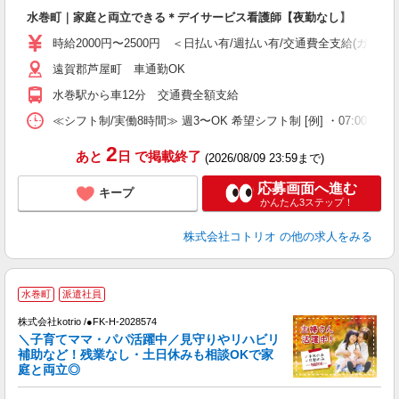
自
水巻町｜家庭と両立できる＊デイサービス看護師【夜勤なし】
役
時給2000円〜2500円 ＜日払い有/週払い有/交通費全支給(ガソリ
遠賀郡芦屋町 車通勤OK
水巻駅から車12分 交通費全額支給
≪シフト制/実働8時間≫ 週3〜OK 希望シフト制 [例] ・07:00 〜 16:00
2
あと
日
で掲載終了
(2026/08/09 23:59まで)
応募画面へ進む
キープ
かんたん3ステップ！
株式会社コトリオ
の他の求人をみる
水巻町
派遣社員
株式会社kotrio /●FK-H-2028574
女
＼子育てママ・パパ活躍中／見守りやリハビリ
ド
補助など！残業なし・土日休みも相談OKで家
活
庭と両立◎
ル
自