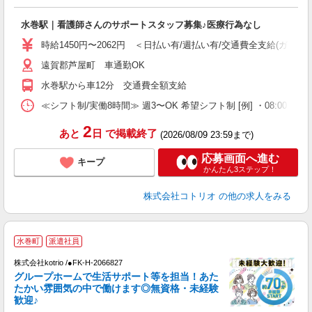
ル
自
水巻駅｜看護師さんのサポートスタッフ募集♪医療行為なし
役
時給1450円〜2062円 ＜日払い有/週払い有/交通費全支給(ガソリ
遠賀郡芦屋町 車通勤OK
水巻駅から車12分 交通費全額支給
≪シフト制/実働8時間≫ 週3〜OK 希望シフト制 [例] ・08:00 〜 17:0
2
あと
日
で掲載終了
(2026/08/09 23:59まで)
応募画面へ進む
キープ
かんたん3ステップ！
株式会社コトリオ
の他の求人をみる
水巻町
派遣社員
0
株式会社kotrio /●FK-H-2066827
女
グループホームで生活サポート等を担当！あた
ド
たかい雰囲気の中で働けます◎無資格・未経験
活
歓迎♪
ル