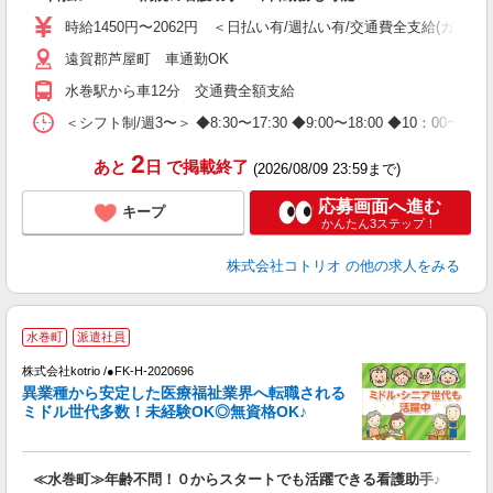
自
時給1450円〜2062円 ＜日払い有/週払い有/交通費全支給(ガソリ
役
遠賀郡芦屋町 車通勤OK
水巻駅から車12分 交通費全額支給
＜シフト制/週3〜＞ ◆8:30〜17:30 ◆9:00〜18:00 ◆10：00
2
あと
日
で掲載終了
(2026/08/09 23:59まで)
応募画面へ進む
キープ
かんたん3ステップ！
株式会社コトリオ
の他の求人をみる
水巻町
派遣社員
募
株式会社kotrio /●FK-H-2020696
女
異業種から安定した医療福祉業界へ転職される
ド
ミドル世代多数！未経験OK◎無資格OK♪
活
ル
自
≪水巻町≫年齢不問！０からスタートでも活躍できる看護助手♪