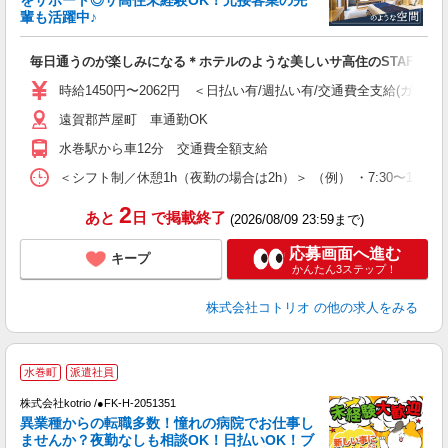
活
輩も活躍中♪
ル
自
毎日通うのが楽しみになる＊ホテルのような美しいサ高住のSTAFF
役
時給1450円〜2062円 ＜日払い有/週払い有/交通費全支給(ガソリ
遠賀郡芦屋町 車通勤OK
水巻駅から車12分 交通費全額支給
＜シフト制／休憩1h（夜勤の場合は2h）＞ （例） ・7:30〜16:30 ・
2
あと
日
で掲載終了
(2026/08/09 23:59まで)
応募画面へ進む
キープ
かんたん3ステップ！
株式会社コトリオ
の他の求人をみる
2
水巻町
派遣社員
株式会社kotrio /●FK-H-2051351
女
異業種からの転職多数！憧れの病院でお仕事し
ド
ませんか？夜勤なしも相談OK！日払いOK！ブ