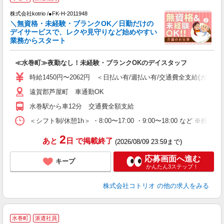
株式会社kotrio /●FK-H-2011948
女
＼無資格・未経験・ブランクOK／日勤だけの
ド
デイサービスで、レクや見守りなど始めやすい
活
業務からスタート
ル
自
≪水巻町≫夜勤なし！未経験・ブランクOKのデイスタッフ
役
時給1450円〜2062円 ＜日払い有/週払い有/交通費全支給(ガソリ
遠賀郡芦屋町 車通勤OK
水巻駅から車12分 交通費全額支給
＜シフト制/休憩1h＞ ・8:00〜17:00 ・9:00〜18:00 など ※残業
2
あと
日
で掲載終了
(2026/08/09 23:59まで)
応募画面へ進む
キープ
かんたん3ステップ！
株式会社コトリオ
の他の求人をみる
水巻町
派遣社員
は