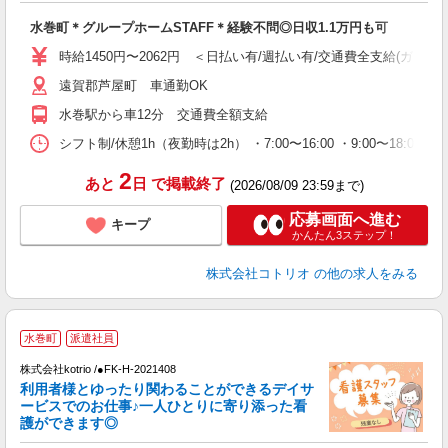
自
水巻町＊グループホームSTAFF＊経験不問◎日収1.1万円も可
役
時給1450円〜2062円 ＜日払い有/週払い有/交通費全支給(ガソリ
遠賀郡芦屋町 車通勤OK
水巻駅から車12分 交通費全額支給
シフト制/休憩1h（夜勤時は2h） ・7:00〜16:00 ・9:00〜18:00 
2
あと
日
で掲載終了
(2026/08/09 23:59まで)
応募画面へ進む
キープ
かんたん3ステップ！
株式会社コトリオ
の他の求人をみる
応
水巻町
派遣社員
株式会社kotrio /●FK-H-2021408
女
利用者様とゆったり関わることができるデイサ
ド
ービスでのお仕事♪一人ひとりに寄り添った看
活
護ができます◎
ル