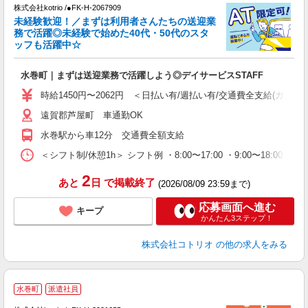
株式会社kotrio /●FK-H-2067909
女
未経験歓迎！／まずは利用者さんたちの送迎業
ド
務で活躍◎未経験で始めた40代・50代のスタ
活
ッフも活躍中☆
ル
自
水巻町｜まずは送迎業務で活躍しよう◎デイサービスSTAFF
役
時給1450円〜2062円 ＜日払い有/週払い有/交通費全支給(ガソリ
遠賀郡芦屋町 車通勤OK
水巻駅から車12分 交通費全額支給
＜シフト制/休憩1h＞ シフト例 ・8:00〜17:00 ・9:00〜18:00 
2
あと
日
で掲載終了
(2026/08/09 23:59まで)
応募画面へ進む
キープ
かんたん3ステップ！
株式会社コトリオ
の他の求人をみる
水巻町
派遣社員
お