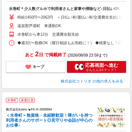
自
水巻町＊少人数グルホで利用者さんと家事や掃除など♪日払いOK
役
時給1450円〜2062円 ＜日払い有/週払い有/交通費全支給(ガソリ
遠賀郡芦屋町 車通勤OK
水巻駅から車12分 交通費全額支給
◆週3日〜勤務OK（曜日相談もお気軽に！） ◆残業なし！日勤のみの勤務もOK 
2
あと
日
で掲載終了
(2026/08/09 23:59まで)
応募画面へ進む
キープ
かんたん3ステップ！
株式会社コトリオ
の他の求人をみる
応
水巻町
派遣社員
代
株式会社kotrio /●FK-H-2009994
女
＜水巻町＞無資格・未経験歓迎！障がいを持つ
ド
利用者さんのサポート◎見守りや会話が中心の
活
お仕事♪
ル