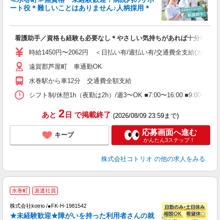
ド
ート役＊難しいことはありません♪人柄採用＊
活
ル
自
看護助手／資格も経験も必要なし＊やさしい気持ちがあれば十分◎
役
時給1450円〜2062円 ＜日払い有/週払い有/交通費全支給(ガソリ
遠賀郡芦屋町 車通勤OK
水巻駅から車12分 交通費全額支給
シフト制/休憩1h（夜勤は2h）/週3〜OK ■7:00〜16:00 ■9:00〜1
2
あと
日
で掲載終了
(2026/08/09 23:59まで)
応募画面へ進む
キープ
かんたん3ステップ！
株式会社コトリオ
の他の求人をみる
水巻町
派遣社員
し
株式会社kotrio /●FK-H-1981542
女
★未経験歓迎★障がいを持った利用者さんの就