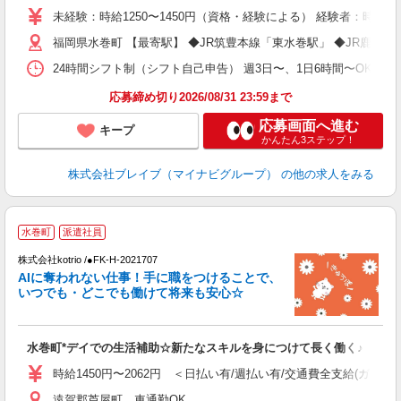
ー
未経験：時給1250〜1450円（資格・経験による） 経験者：時給1
代
福岡県水巻町 【最寄駅】 ◆JR筑豊本線「東水巻駅」 ◆JR鹿児
O
24時間シフト制（シフト自己申告） 週3日〜、1日6時間〜OK 【勤務
応募締め切り2026/08/31 23:59まで
応募画面へ進む
キープ
かんたん3ステップ！
株式会社ブレイブ（マイナビグループ）
の他の求人をみる
水巻町
派遣社員
株式会社kotrio /●FK-H-2021707
女
AIに奪われない仕事！手に職をつけることで、
ド
いつでも・どこでも働けて将来も安心☆
活
ル
自
水巻町*デイでの生活補助☆新たなスキルを身につけて長く働く♪
役
時給1450円〜2062円 ＜日払い有/週払い有/交通費全支給(ガソリ
遠賀郡芦屋町 車通勤OK