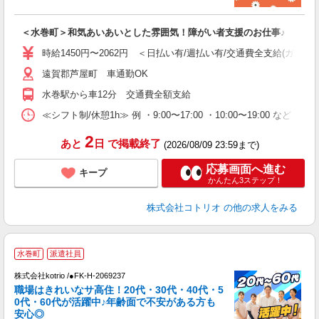
ル
自
＜水巻町＞和気あいあいとした雰囲気！障がい者支援のお仕事♪
役
時給1450円〜2062円 ＜日払い有/週払い有/交通費全支給(ガソリ
遠賀郡芦屋町 車通勤OK
水巻駅から車12分 交通費全額支給
≪シフト制/休憩1h≫ 例 ・9:00〜17:00 ・10:00〜19:00 など 
2
あと
日
で掲載終了
(2026/08/09 23:59まで)
応募画面へ進む
キープ
かんたん3ステップ！
株式会社コトリオ
の他の求人をみる
水巻町
派遣社員
株式会社kotrio /●FK-H-2069237
女
職場はきれいなサ高住！20代・30代・40代・5
ド
0代・60代が活躍中♪年齢面で不安がある方も
活
安心◎