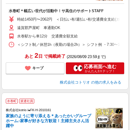
ル
自
水巻町＊幅広い世代が活動中！サ高住のサポートSTAFF
役
時給1450円〜2062円 ＜日払い有/週払い有/交通費全支給(ガソリ
遠賀郡芦屋町 車通勤OK
水巻駅から車12分 交通費全額支給
＜シフト制／休憩1h（夜勤の場合2h）＞ シフト例 ・7:30〜16:30 ・
2
あと
日
で掲載終了
(2026/08/09 23:59まで)
応募画面へ進む
キープ
かんたん3ステップ！
株式会社コトリオ
の他の求人をみる
2
水巻町
派遣社員
株式会社kotrio /●FK-H-2010161
女
家族のように寄り添える＊あったかいグループ
ド
ホーム♪家事が好きな方歓迎！主婦主夫さん活
活
躍中
ル