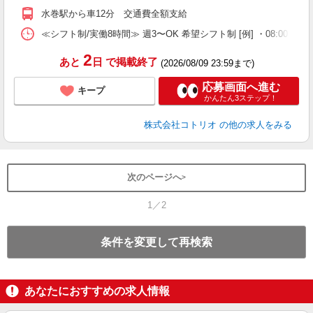
水巻駅から車12分 交通費全額支給
≪シフト制/実働8時間≫ 週3〜OK 希望シフト制 [例] ・08:00 〜 17:0
2
あと
日
で掲載終了
(2026/08/09 23:59まで)
応募画面へ進む
キープ
かんたん3ステップ！
株式会社コトリオ
の他の求人をみる
次のページへ
1／2
条件を変更して再検索
あなたにおすすめの求人情報