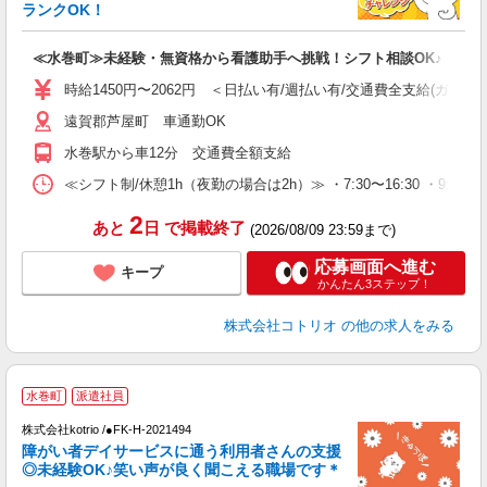
活
ランクOK！
ル
自
≪水巻町≫未経験・無資格から看護助手へ挑戦！シフト相談OK♪
役
時給1450円〜2062円 ＜日払い有/週払い有/交通費全支給(ガソリ
遠賀郡芦屋町 車通勤OK
水巻駅から車12分 交通費全額支給
≪シフト制/休憩1h（夜勤の場合は2h）≫ ・7:30〜16:30 ・9:0
2
あと
日
で掲載終了
(2026/08/09 23:59まで)
応募画面へ進む
キープ
かんたん3ステップ！
株式会社コトリオ
の他の求人をみる
水巻町
派遣社員
ト
株式会社kotrio /●FK-H-2021494
女
障がい者デイサービスに通う利用者さんの支援
ド
◎未経験OK♪笑い声が良く聞こえる職場です＊
活