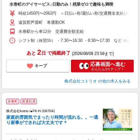
ル
水巻町のデイサービス♪日勤のみ！残業ゼロで趣味も満喫
自
時給1450円〜2062円 ＜日払い有/週払い有/交通費全支給(ガソリ
役
遠賀郡芦屋町 車通勤OK
水巻駅から車12分 交通費全額支給
シフト制（休憩1h） ・7:30〜16:30 ・8:30〜17:30 など ※残
2
あと
日
で掲載終了
(2026/08/09 23:59まで)
応募画面へ進む
キープ
かんたん3ステップ！
株式会社コトリオ
の他の求人をみる
2
水巻町
派遣社員
株式会社kotrio /●FK-H-2067041
家庭的雰囲気でまったり時間が流れる。。一通
女
り家事ができれば大丈夫です＊
ド
活
ル