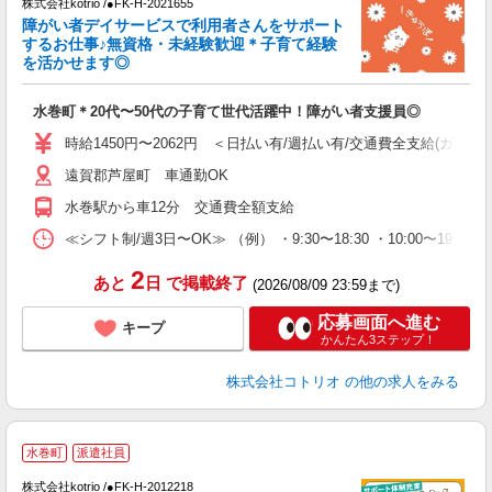
株式会社kotrio /●FK-H-2021655
女
障がい者デイサービスで利用者さんをサポート
ド
するお仕事♪無資格・未経験歓迎＊子育て経験
活
を活かせます◎
ル
自
水巻町＊20代〜50代の子育て世代活躍中！障がい者支援員◎
役
時給1450円〜2062円 ＜日払い有/週払い有/交通費全支給(ガソリ
遠賀郡芦屋町 車通勤OK
水巻駅から車12分 交通費全額支給
≪シフト制/週3日〜OK≫ （例） ・9:30〜18:30 ・10:00〜19:00
2
あと
日
で掲載終了
(2026/08/09 23:59まで)
応募画面へ進む
キープ
かんたん3ステップ！
株式会社コトリオ
の他の求人をみる
2
水巻町
派遣社員
株式会社kotrio /●FK-H-2012218