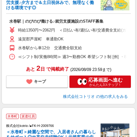
ド
労支援♪夕方まで＆土日祝休みで、無理なく働
活
ける環境です◎
ル
自
水巻駅｜のびのび働ける♪就労支援施設のSTAFF募集
役
時給1350円〜2062円 ＜日払い有/週払い有/交通費全支給(ガソリ
遠賀郡芦屋町 車通勤OK
水巻駅から車12分 交通費全額支給
≪シフト制/実働8時間≫ 週3〜勤務OK 希望シフト制 [例] ・8:00〜17:0
2
あと
日
で掲載終了
(2026/08/09 23:59まで)
応募画面へ進む
キープ
かんたん3ステップ！
株式会社コトリオ
の他の求人をみる
2
水巻町
派遣社員
株式会社kotrio /●FK-H-2009766
女
＜水巻町＞綺麗な空間で、入居者さんの暮らし
ド
をサポート◎サ高住未経験OK！元接客業の先