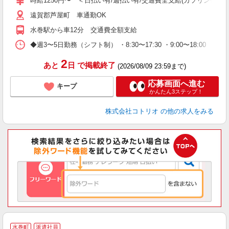
時給1250円〜 ＜日払い有/週払い有/交通費全支給(ガソリン代含む
遠賀郡芦屋町 車通勤OK
水巻駅から車12分 交通費全額支給
◆週3〜5日勤務（シフト制） ・8:30〜17:30 ・9:00〜18:00 
2
あと
日
で掲載終了
(2026/08/09 23:59まで)
応募画面へ進む
キープ
かんたん3ステップ！
株式会社コトリオ
の他の求人をみる
水巻町
派遣社員