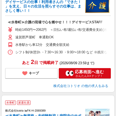
女
デイサービスの仕事！利用者さんの「できた！
ド
」を支え、日々の生活を照らすその仕事は、ま
活
さしく尊い！！
ル
自
≪水巻町≫介護の現場で心を燃やせ！！！デイサービスSTAFF
役
時給1450円〜2062円 ＜日払い有/週払い有/交通費全支給(ガソリ
遠賀郡芦屋町 車通勤OK
水巻駅から車12分 交通費全額支給
シフト制/休憩1h ・7:30〜16:30 ・9:00〜18:00 など ※残業なし 
2
あと
日
で掲載終了
(2026/08/09 23:59まで)
応募画面へ進む
キープ
かんたん3ステップ！
株式会社コトリオ
の他の求人をみる
2
水巻町
派遣社員
株式会社kotrio /●FK-H-2069389
女
≪水巻町≫無資格・未経験歓迎！病院内のサポ