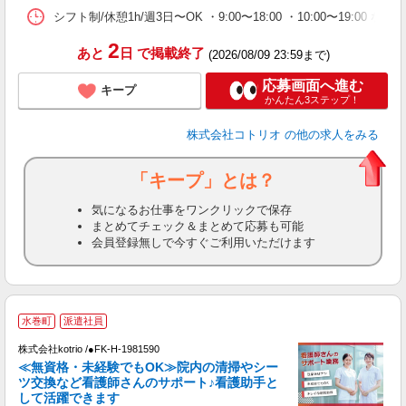
シフト制/休憩1h/週3日〜OK ・9:00〜18:00 ・10:00〜19:00 な
2
あと
日
で掲載終了
(2026/08/09 23:59まで)
応募画面へ進む
キープ
かんたん3ステップ！
株式会社コトリオ
の他の求人をみる
「キープ」とは？
気になるお仕事をワンクリックで保存
まとめてチェック＆まとめて応募も可能
会員登録無しで今すぐご利用いただけます
水巻町
派遣社員
株式会社kotrio /●FK-H-1981590
女
≪無資格・未経験でもOK≫院内の清掃やシー
ド
ツ交換など看護師さんのサポート♪看護助手と
活
して活躍できます