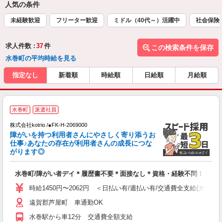
人気の条件
未経験歓迎
フリーター歓迎
ミドル（40代～）活躍中
社会保険
求人件数 :
37
件
この検索条件を保存
水巻町の平均時給を見る
指定なし
新着順
時給順
日給順
月給順
水巻町
派遣社員
ヶ
株式会社kotrio /●FK-H-2069000
女
障がいを持つ利用者さんにやさしく寄り添うお
ド
仕事♪あなたの存在が利用者さんの成長につな
活
がります◎
ル
自
水巻町/障がい者デイ＊履歴書不要＊面接なし＊資格・経験不問！
役
時給1450円〜2062円 ＜日払い有/週払い有/交通費全支給(ガソリ
遠賀郡芦屋町 車通勤OK
水巻駅から車12分 交通費全額支給