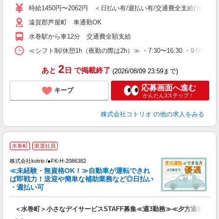
役
時給1450円〜2062円 ＜日払い有/週払い有/交通費全支給(ガソリ
遠賀郡芦屋町 車通勤OK
水巻駅から車12分 交通費全額支給
≪シフト制/休憩1h（夜勤の際は2h）≫ ・7:30〜16:30 ・9:00〜18
2
あと
日
で掲載終了
(2026/08/09 23:59まで)
応募画面へ進む
キープ
かんたん3ステップ！
株式会社コトリオ
の他の求人をみる
水巻町
派遣社員
す
株式会社kotrio /●FK-H-2086382
女
≪未経験・無資格OK！≫自動車が運転できれ
ド
ば即戦力！送迎や簡単な補助業務など◎日払い
活
・週払い可
ル
自
＜水巻町＞小さなデイサービスSTAFF募集≪週3勤務≫≪夕方退社≫