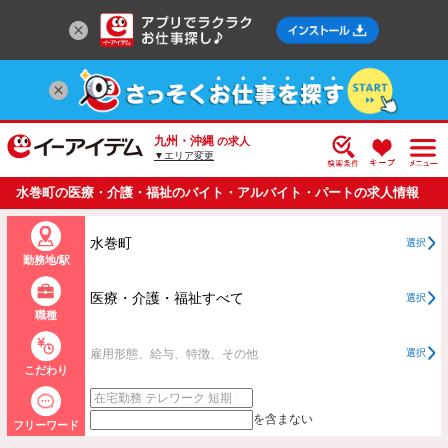
九州・沖縄
の求人
▼エリア変更
水巻町の医療・介護・福祉のバイト・アルバイト・パートの求人情報
一覧
水巻町
選択
勤務地/駅
医療・介護・福祉すべて
選択
職種
雇用形態、給与、特徴、その他
選択
こだわり
を含まない
フリーワード