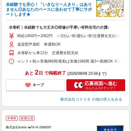
女
未経験でも安心！「いきなり一人きり」はあり
ド
ません◎あなたのペースに合わせて丁寧にサポ
活
ートします★
ル
自
水巻町｜未経験でも大丈夫◎研修が手厚い有料住宅の介護♪
役
時給1450円〜2062円 ＜日払い有/週払い有/交通費全支給(ガソリ
遠賀郡芦屋町 車通勤OK
水巻駅から車12分 交通費全額支給
≪シフト制≫実働8時間/夜勤は実働15時間 週3〜勤務OK 希望シフト制 [例]
2
あと
日
で掲載終了
(2026/08/09 23:59まで)
応募画面へ進む
キープ
かんたん3ステップ！
株式会社コトリオ
の他の求人をみる
2
水巻町
派遣社員
株式会社kotrio /●FK-H-2068397