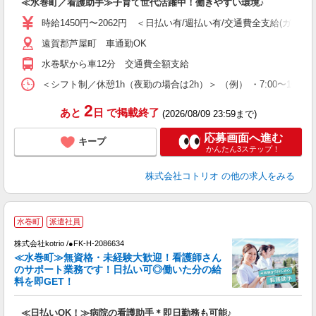
≪水巻町／看護助手≫子育て世代活躍中！働きやすい環境♪
役
時給1450円〜2062円 ＜日払い有/週払い有/交通費全支給(ガソリ
遠賀郡芦屋町 車通勤OK
水巻駅から車12分 交通費全額支給
＜シフト制／休憩1h（夜勤の場合は2h）＞ （例） ・7:00〜16:00 ・
2
あと
日
で掲載終了
(2026/08/09 23:59まで)
応募画面へ進む
キープ
かんたん3ステップ！
株式会社コトリオ
の他の求人をみる
水巻町
派遣社員
株式会社kotrio /●FK-H-2086634
≪水巻町≫無資格・未経験大歓迎！看護師さん
女
のサポート業務です！日払い可◎働いた分の給
ド
料を即GET！
活
ル
≪日払いOK！≫病院の看護助手＊即日勤務も可能♪