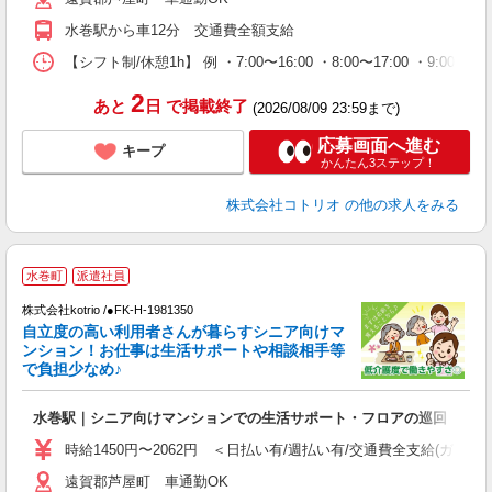
水巻駅から車12分 交通費全額支給
【シフト制/休憩1h】 例 ・7:00〜16:00 ・8:00〜17:00 ・9:00〜
2
あと
日
で掲載終了
(2026/08/09 23:59まで)
応募画面へ進む
キープ
かんたん3ステップ！
株式会社コトリオ
の他の求人をみる
水巻町
派遣社員
ま
株式会社kotrio /●FK-H-1981350
女
自立度の高い利用者さんが暮らすシニア向けマ
ド
ンション！お仕事は生活サポートや相談相手等
活
で負担少なめ♪
ル
自
水巻駅｜シニア向けマンションでの生活サポート・フロアの巡回
役
時給1450円〜2062円 ＜日払い有/週払い有/交通費全支給(ガソリ
遠賀郡芦屋町 車通勤OK