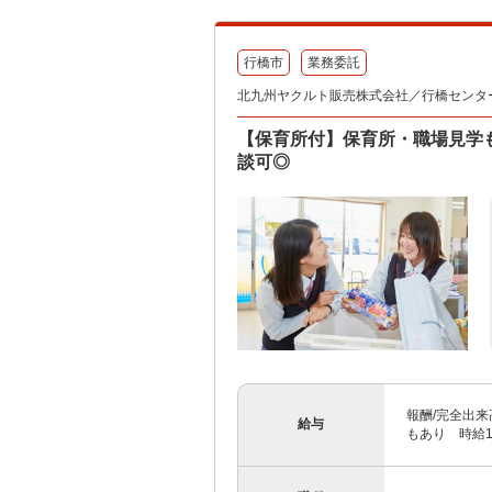
行橋市
業務委託
北九州ヤクルト販売株式会社／行橋センタ
【保育所付】保育所・職場見学
談可◎
報酬/完全出来高
給与
もあり 時給1,