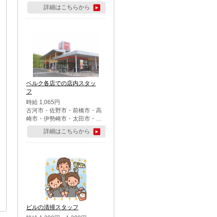
詳細はこちらから
ベルク各店での店内スタッ
フ
時給 1,065円
古河市・佐野市・前橋市・高
崎市・伊勢崎市・太田市・館
林市・藤岡市・大泉町・さい
詳細はこちらから
たま市北区・川越市・熊谷
市・行田市・秩父市・所沢
市・飯能市・東松山市・坂戸
市・鶴ケ島市・千葉市中央
区・市川市・松戸市・習志野
市・柏市・流山市・八千代
市・足立区・江戸川区・八王
子市・町田市
ビルの清掃スタッフ