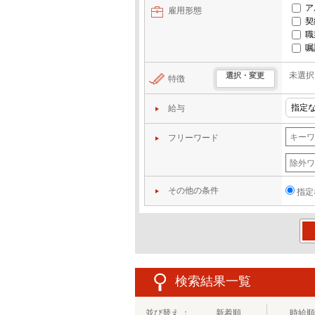
ア
雇用形態
契
職
嘱
未選択
選択・変更
特徴
給与
フリーワード
その他の条件
指定
この
検索結果一覧
並び替え ：
新着順
時給順