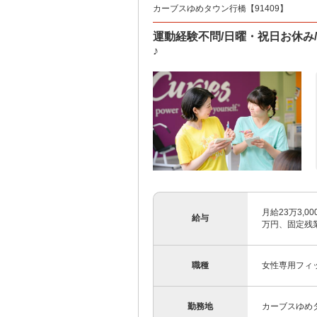
カーブスゆめタウン行橋【91409】
運動経験不問/日曜・祝日お休み
♪
月給23万3,0
給与
万円、固定残業
職種
女性専用フィ
勤務地
カーブスゆめ