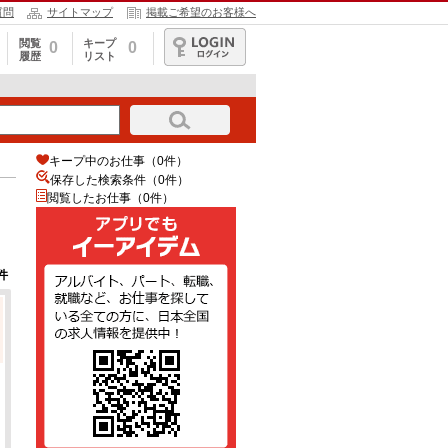
質問
サイトマップ
掲載ご希望のお客様へ
閲覧
キープ
0
0
履歴
リスト
ログイン
キープ中のお仕事（0件）
保存した検索条件（
0
件）
閲覧したお仕事（0件）
件