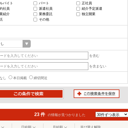
ルバイト
パート
正社員
約社員
派遣社員
紹介予定派遣
業紹介
業務委託
独立開業
託
その他
を含む
を含まない
なし
本日掲載
締切間近
この検索条件を保存
条件で検索
23 件
の情報が見つかりました
日給順
月給順
並び替え解除