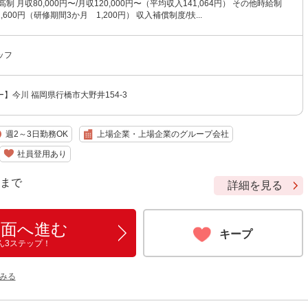
制 月収80,000円〜/月収120,000円〜（平均収入141,064円） その他時給制
600円（研修期間3か月 1,200円） 収入補償制度/扶...
ッフ
】今川 福岡県行橋市大野井154-3
週2～3日勤務OK
上場企業・上場企業のグループ会社
社員登用あり
9 まで
詳細を見る
画面へ進む
キープ
ん3ステップ！
みる