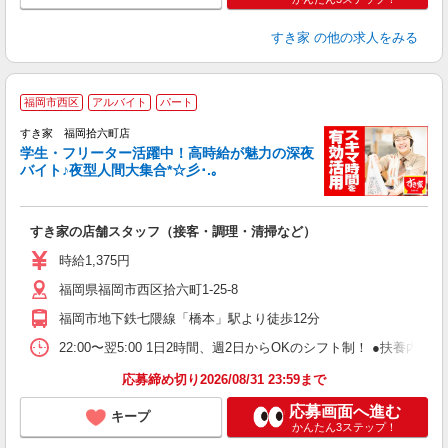
すき家
の他の求人をみる
福岡市西区
アルバイト
パート
すき家 福岡拾六町店
学生・フリーター活躍中！高時給が魅力の深夜
バイト♪夜型人間大集合*☆彡･.｡
つ
すき家の店舗スタッフ（接客・調理・清掃など）
履
ミ
時給1,375円
～
福岡県福岡市西区拾六町1-25-8
勤
り
福岡市地下鉄七隈線「橋本」駅より徒歩12分
22:00〜翌5:00 1日2時間、週2日からOKのシフト制！ ●扶養内勤務
応募締め切り2026/08/31 23:59まで
応募画面へ進む
キープ
かんたん3ステップ！