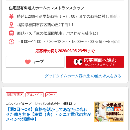
住宅型有料老人ホームのレストランスタッフ
時給1,200円 ※早朝勤務（〜7：00）までの勤務に対し 時給＋50
福岡県福岡市西区西の丘2丁目1-1
西鉄バス「生の松原団地南」バス停から徒歩1分
・6:00〜11:00 ・7:30〜12:30 ・15:00〜20:00 ☆週2〜5日の
応募締め切り2026/09/05 23:59まで
応募画面へ進む
キープ
かんたん3ステップ！
グッドタイムホーム西の丘
の他の求人をみる
福岡市西区
アルバイト
パート
コンパスグループ・ジャパン株式会社 65812_p
く
【週2日〜OK】資格を活かしてあなたに合わ
せた働き方を【主婦（夫）・シニア世代の方が
メインで活躍中】
大