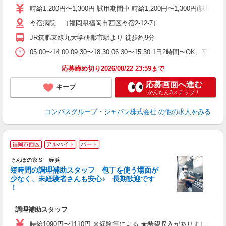
歓
時給1,200円〜1,300円 試用期間中 時給1,200円〜1,300円
～
今宿病院 （福岡県福岡市西区今宿2-12-7）
用
O
JR筑肥東線九大学研都市駅より 徒歩約9分
朝
K
05:00〜14:00 09:30〜18:30 06:30〜15:30 1日2時間〜
応募締め切り2026/08/22 23:59まで
応募画面へ進む
キープ
かんたん3ステップ！
コンパスグループ・ジャパン株式会社
の他の求人をみる
福岡市西区
アルバイト
パート
そんぽの家Ｓ 姪浜
短時間の調理補助スタッフ 包丁を使う場面が
少なく、未経験者さんも安心♪ 長期歓迎です
策
！
週
迎
調理補助スタッフ
内
り
時給1090円〜1110円 ※経験等による ★希望収入がありま