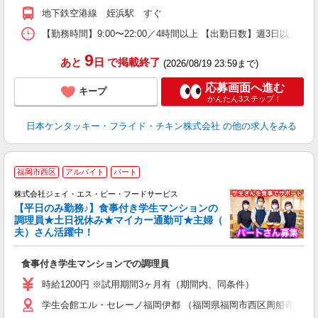
か
地下鉄空港線 姪浜駅 すぐ
【勤務時間】9:00〜22:00／4時間以上 【出勤日数】週3日以
9
あと
日
で掲載終了
(2026/08/19 23:59まで)
応募画面へ進む
キープ
かんたん3ステップ！
日本ケンタッキー・フライド・チキン株式会社
の他の求人をみる
福岡市西区
アルバイト
パート
も
0
株式会社ジェイ・エス・ビー・フードサービス
い
【平日のみ勤務♪】食事付き学生マンションの
調理員★土日祝休み★マイカー通勤可★主婦（
夫）さん活躍中！
と
未
食事付き学生マンションでの調理員
～
内
時給1200円 ※試用期間3ヶ月有（期間内、同条件）
学生会館エル・セレーノ福岡伊都 （福岡県福岡市西区周船寺2丁目8