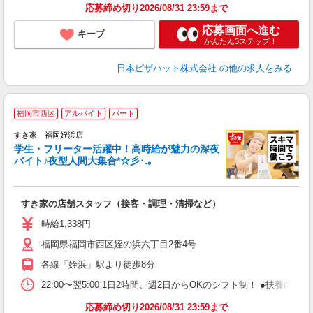
応募締め切り2026/08/31 23:59まで
応募画面へ進む
キープ
かんたん3ステップ！
日本ピザハット株式会社
の他の求人をみる
福岡市西区
アルバイト
パート
すき家 福岡姪浜店
学生・フリーター活躍中！高時給が魅力の深夜
バイト♪夜型人間大集合*☆彡･.｡
つ
すき家の店舗スタッフ（接客・調理・清掃など）
履
ミ
時給1,338円
～
福岡県福岡市西区姪の浜六丁目2番4号
勤
り
各線「姪浜」駅より徒歩8分
22:00〜翌5:00 1日2時間、週2日からOKのシフト制！ ●扶養内勤務
応募締め切り2026/08/31 23:59まで