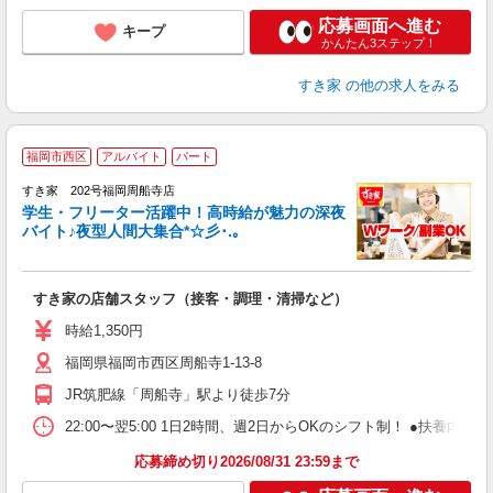
応募画面へ進む
キープ
かんたん3ステップ！
すき家
の他の求人をみる
福岡市西区
アルバイト
パート
すき家 202号福岡周船寺店
学生・フリーター活躍中！高時給が魅力の深夜
バイト♪夜型人間大集合*☆彡･.｡
つ
すき家の店舗スタッフ（接客・調理・清掃など）
履
ミ
時給1,350円
～
福岡県福岡市西区周船寺1-13-8
勤
り
JR筑肥線「周船寺」駅より徒歩7分
22:00〜翌5:00 1日2時間、週2日からOKのシフト制！ ●扶養内勤務
応募締め切り2026/08/31 23:59まで