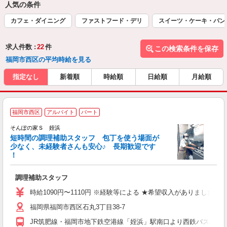
人気の条件
カフェ・ダイニング
ファストフード・デリ
スイーツ・ケーキ・パン
求人件数 :
22
件
この検索条件を保存
福岡市西区の平均時給を見る
指定なし
新着順
時給順
日給順
月給順
福岡市西区
アルバイト
パート
そんぽの家Ｓ 姪浜
短時間の調理補助スタッフ 包丁を使う場面が
少なく、未経験者さんも安心♪ 長期歓迎です
策
！
週
歓
調理補助スタッフ
養
あ
時給1090円〜1110円 ※経験等による ★希望収入がありま
福岡県福岡市西区石丸3丁目38-7
JR筑肥線・福岡市地下鉄空港線「姪浜」駅南口より西鉄バス［野方