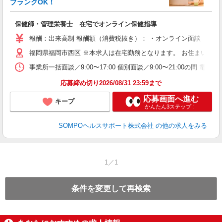
ブランクOK！
支
保健師・管理栄養士 在宅でオンライン保健指導
報酬：出来高制 報酬額（消費税抜き）： ・オンライン面談 1件：1
福岡県福岡市西区 ※本求人は在宅勤務となります。 お住まい地
事業所一括面談／9:00〜17:00 個別面談／9:00〜21:0
応募締め切り2026/08/31 23:59まで
応募画面へ進む
キープ
かんたん3ステップ！
SOMPOヘルスサポート株式会社
の他の求人をみる
1／1
条件を変更して再検索