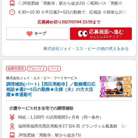
◇JR筑肥線「周船寺」駅から徒歩2分 ◇昭和バス「周船寺」停から
4:30〜10:30 ※平日週2〜5日の勤務で、応相談 ※簡単な調理業
応募締め切り2027/07/04 23:59まで
応募画面へ進む
キープ
かんたん3ステップ！
株式会社ジェイ・エス・ビー
の他の求人をみる
福岡市西区
アルバイト
パート
株式会社ジェイ・エス・ビー・フードサービス
調理補助(パート)【西区周船寺】／勤務曜日応
相談★週2〜5日の勤務★主婦（夫）の方大活
躍★車通勤可
て
入
介護サービス付き住宅での調理補助
躍
躍
時給：1,100円 ※試用期間3ヶ月有（同一条件）
福岡県福岡市西区周船寺3丁目6-35 グランヴィル鳳凰館 福岡周船
JR筑肥線「周船寺」駅から徒歩7分