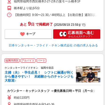
福岡県福岡市西区橋本2-27-2木の葉モール橋本1F
ル
用
橋本駅より徒歩5分
【勤務時間】9:00〜21:30／4時間以上 【出勤日数】週3日以
9
あと
日
で掲載終了
(2026/08/19 23:59まで)
応募画面へ進む
キープ
かんたん3ステップ！
日本ケンタッキー・フライド・チキン株式会社
の他の求人をみる
福岡市西区
アルバイト
パート
ケンタッキーフライドチキン 福岡今宿店
主婦（夫）・学生必見！ シフトに融通が利く
から働きやすい！ 未経験からのチャレンジも
大歓迎♪
見
カウンター・キッチンスタッフ ＜優先募集日時＞平日（月〜金） 11:00〜
未
～
時給1100円
2
福岡県福岡市西区今宿3-41-36
ル