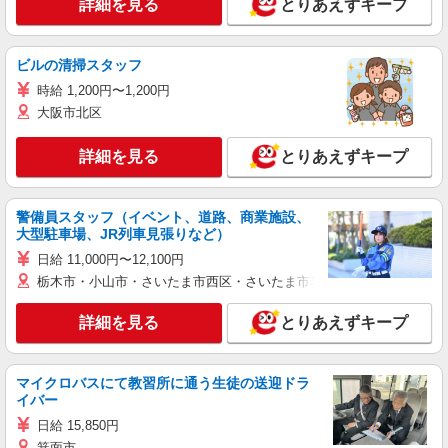
詳細を見る
とりあえずキープ
ビルの清掃スタッフ
時給 1,200円〜1,200円
大阪市北区
詳細を見る
とりあえずキープ
警備員スタッフ（イベント、道路、商業施設、
大型駐車場、JR列車見張りなど）
日給 11,000円〜12,100円
栃木市・小山市・さいたま市西区・さいたま市岩槻区・久喜市・蓮田
詳細を見る
とりあえずキープ
マイクロバスにて教習所に通う生徒の送迎ドラ
イバー
日給 15,850円
箕面市