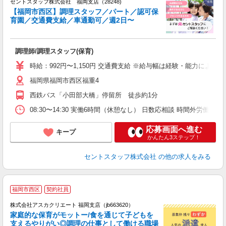
セントスタッフ株式会社 福岡支店（28248)
【福岡市西区】調理スタッフ／パート／認可保
育園／交通費支給／車通勤可／週2日〜
こ
ミ
平
調理師/調理スタッフ(保育)
車
時給：992円〜1,150円 交通費支給 ※給与幅は経験・能力による
福岡県福岡市西区福重4
西鉄バス「小田部大橋」停留所 徒歩約1分
08:30〜14:30 実働6時間（休憩なし） 日数応相談 時間外労働なし
応募画面へ進む
キープ
かんたん3ステップ！
セントスタッフ株式会社
の他の求人をみる
福岡市西区
契約社員
株式会社アスカクリエート 福岡支店（jb663620）
家庭的な保育がモットー/食を通じて子どもを
支えるやりがい◎調理の仕事として働ける職場