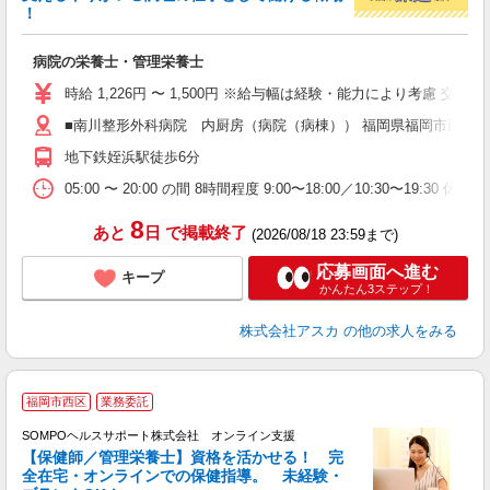
！
面
病院の栄養士・管理栄養士
入
不
時給 1,226円 〜 1,500円 ※給与幅は経験・能力により考慮 交
な
■南川整形外科病院 内厨房（病院（病棟）） 福岡県福岡市西区姪の
休
地下鉄姪浜駅徒歩6分
05:00 〜 20:00 の間 8時間程度 9:00〜18:00／10:30〜
8
あと
日
で掲載終了
(2026/08/18 23:59まで)
応募画面へ進む
キープ
かんたん3ステップ！
株式会社アスカ
の他の求人をみる
福岡市西区
業務委託
SOMPOヘルスサポート株式会社 オンライン支援
【保健師／管理栄養士】資格を活かせる！ 完
全在宅・オンラインでの保健指導。 未経験・