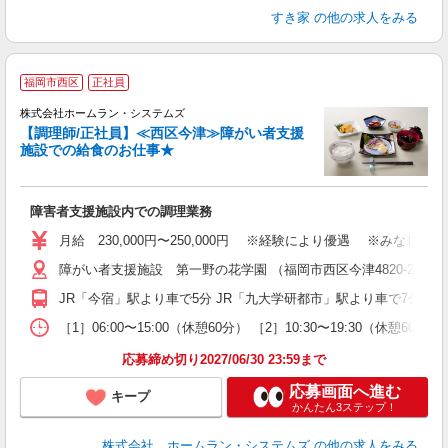
すき家
の他の求人をみる
福岡市西区
正社員
株式会社ホームラン・システムズ
【調理師/正社員】≪西区今津≫障がい者支援
施設での給食のお仕事★
ち
障害者支援施設内での調理業務
月給 230,000円〜250,000円 ※経験により優遇 ※みな
障がい者支援施設 第一野の花学園 （福岡市西区今津4820-2）
JR「今宿」駅より車で5分 JR「九大学研都市」駅より車で7分
［1］06:00〜15:00（休憩60分） ［2］10:30〜19:30（休憩60分）
応募締め切り2027/06/30 23:59まで
応募画面へ進む
キープ
かんたん3ステップ！
株式会社 ホームラン・システムズ
の他の求人をみる