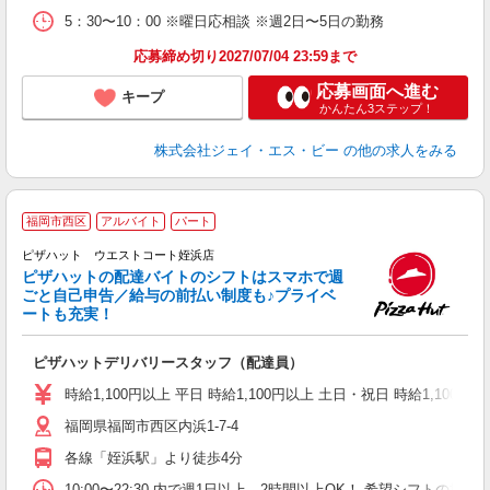
5：30〜10：00 ※曜日応相談 ※週2日〜5日の勤務
応募締め切り2027/07/04 23:59まで
応募画面へ進む
キープ
かんたん3ステップ！
株式会社ジェイ・エス・ビー
の他の求人をみる
福岡市西区
アルバイト
パート
ピザハット ウエストコート姪浜店
ピザハットの配達バイトのシフトはスマホで週
ごと自己申告／給与の前払い制度も♪プライベ
ートも充実！
な
友
ピザハットデリバリースタッフ（配達員）
躍
（
時給1,100円以上 平日 時給1,100円以上 土日・祝日 時給1,100円以
中
福岡県福岡市西区内浜1-7-4
ル
典
各線「姪浜駅」より徒歩4分
週
10:00〜22:30 内で週1日以上、2時間以上OK！ 希望シフト