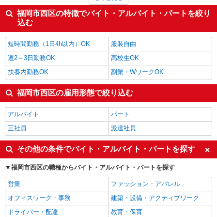
サービス提供責任者・ソーシャルワーカー
1,317円
製造・組立・加工
1,311円
福岡市西区の特徴でバイト・アルバイト・パートを絞り
受付・秘書
1,300円
込む
歯科助手
1,300円
福岡市西区の他の職種の平均時給を見る
短時間勤務（1日4h以内）OK
服装自由
週2～3日勤務OK
高校生OK
扶養内勤務OK
副業・WワークOK
福岡市西区の雇用形態で絞り込む
アルバイト
パート
正社員
派遣社員
その他の条件でバイト・アルバイト・パートを探す
福岡市西区の職種からバイト・アルバイト・パートを探す
営業
ファッション・アパレル
オフィスワーク・事務
建築・設備・アクティブワーク
ドライバー・配達
教育・保育