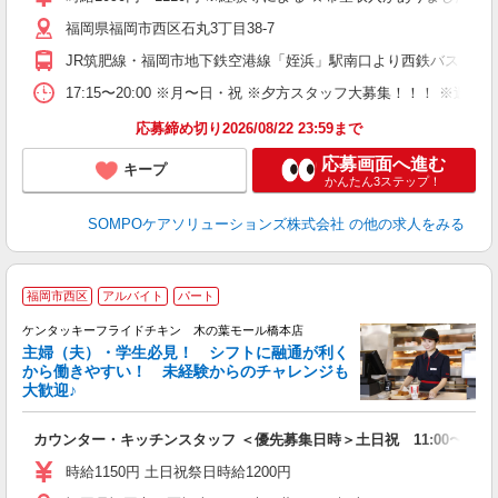
福岡県福岡市西区石丸3丁目38-7
JR筑肥線・福岡市地下鉄空港線「姪浜」駅南口より西鉄バス［野方
17:15〜20:00 ※月〜日・祝 ※夕方スタッフ大募集！！！
応募締め切り2026/08/22 23:59まで
応募画面へ進む
キープ
かんたん3ステップ！
SOMPOケアソリューションズ株式会社
の他の求人をみる
福岡市西区
アルバイト
パート
ケンタッキーフライドチキン 木の葉モール橋本店
主婦（夫）・学生必見！ シフトに融通が利く
から働きやすい！ 未経験からのチャレンジも
大歓迎♪
見
カウンター・キッチンスタッフ ＜優先募集日時＞土日祝 11:00〜17:0
未
～
時給1150円 土日祝祭日時給1200円
2