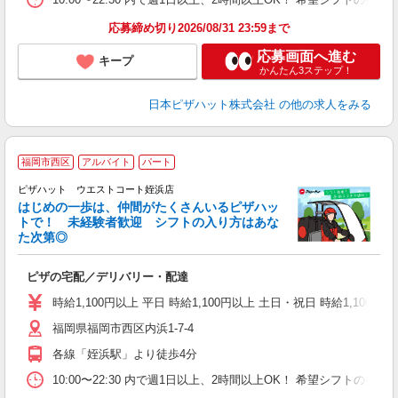
応募締め切り2026/08/31 23:59まで
応募画面へ進む
キープ
かんたん3ステップ！
日本ピザハット株式会社
の他の求人をみる
福岡市西区
アルバイト
パート
♪
ピザハット ウエストコート姪浜店
はじめの一歩は、仲間がたくさんいるピザハッ
トで！ 未経験者歓迎 シフトの入り方はあな
れ
た次第◎
友
躍
ピザの宅配／デリバリー・配達
（
中
時給1,100円以上 平日 時給1,100円以上 土日・祝日 時給1,100円以
ル
福岡県福岡市西区内浜1-7-4
険
K
各線「姪浜駅」より徒歩4分
10:00〜22:30 内で週1日以上、2時間以上OK！ 希望シフト