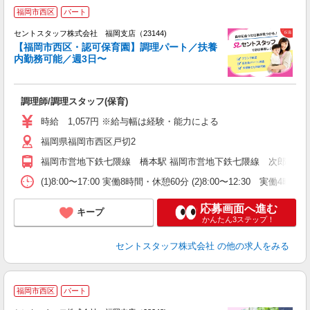
福岡市西区
パート
セントスタッフ株式会社 福岡支店（23144)
【福岡市西区・認可保育園】調理パート／扶養
内勤務可能／週3日〜
こ
ミ
2
調理師/調理スタッフ(保育)
禁
保
時給 1,057円 ※給与幅は経験・能力による
福岡県福岡市西区戸切2
福岡市営地下鉄七隈線 橋本駅 福岡市営地下鉄七隈線 次郎丸駅
(1)8:00〜17:00 実働8時間・休憩60分 (2)8:00〜12:30
応募画面へ進む
キープ
かんたん3ステップ！
セントスタッフ株式会社
の他の求人をみる
福岡市西区
パート