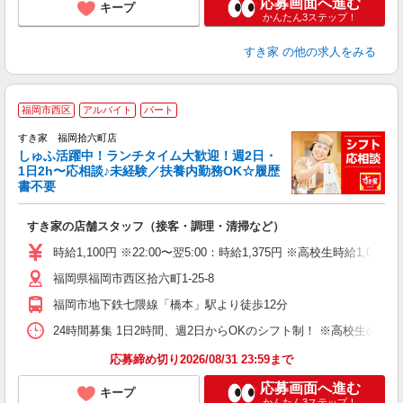
応募画面へ進む
キープ
かんたん3ステップ！
すき家
の他の求人をみる
≪
福岡市西区
アルバイト
パート
すき家 福岡拾六町店
しゅふ活躍中！ランチタイム大歓迎！週2日・
安
1日2h〜応相談♪未経験／扶養内勤務OK☆履歴
書不要
の
すき家の店舗スタッフ（接客・調理・清掃など）
履
タ
時給1,100円 ※22:00〜翌5:00：時給1,375円 ※高校生時給1,060
（
福岡県福岡市西区拾六町1-25-8
夜
割
福岡市地下鉄七隈線「橋本」駅より徒歩12分
24時間募集 1日2時間、週2日からOKのシフト制！ ※高校生のシ
応募締め切り2026/08/31 23:59まで
応募画面へ進む
キープ
かんたん3ステップ！