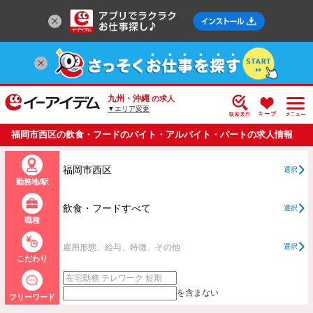
九州・沖縄
の求人
▼エリア変更
福岡市西区の飲食・フードのバイト・アルバイト・パートの求人情報
一覧
福岡市西区
選択
勤務地/駅
飲食・フードすべて
選択
職種
雇用形態、給与、特徴、その他
選択
こだわり
を含まない
フリーワード