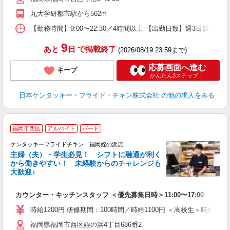
用
九大学研都市駅から562m
【勤務時間】9:00〜22:30／4時間以上 【出勤日数】週3日以
9
あと
日
で掲載終了
(2026/08/19 23:59まで)
応募画面へ進む
キープ
かんたん3ステップ！
日本ケンタッキー・フライド・チキン株式会社
の他の求人をみる
福岡市西区
アルバイト
パート
ケンタッキーフライドチキン 福岡姪の浜店
主婦（夫）・学生必見！ シフトに融通が利く
から働きやすい！ 未経験からのチャレンジも
大歓迎♪
見
カウンター・キッチンスタッフ ＜優先募集日時＞11:00〜17:00
未
ダ
時給1200円 研修期間：100時間／時給1100円 ＜高校生＞時給110
昇
福岡県福岡市西区姪の浜4丁目686番2
上