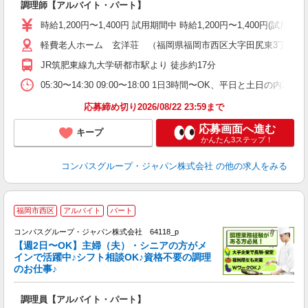
調理師【アルバイト・パート】
入
歓
時給1,200円〜1,400円 試用期間中 時給1,200円〜1,400円
～
軽費老人ホーム 玄洋荘 （福岡県福岡市西区大字田尻東3丁目2697
用
O
JR筑肥東線九大学研都市駅より 徒歩約17分
朝
ま
05:30〜14:30 09:00〜18:00 1日3時間〜OK、平日と土日の内
応募締め切り2026/08/22 23:59まで
応募画面へ進む
キープ
かんたん3ステップ！
コンパスグループ・ジャパン株式会社
の他の求人をみる
福岡市西区
アルバイト
パート
コンパスグループ・ジャパン株式会社 64118_p
く
【週2日〜OK】主婦（夫）・シニアの方がメ
インで活躍中♪シフト相談OK♪資格不要の調理
のお仕事♪
大
調理員【アルバイト・パート】
入