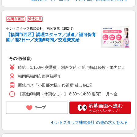
福岡市西区
派遣社員
セントスタッフ株式会社 福岡支店（28247)
【福岡市西区】調理スタッフ／派遣／認可保育
園／週2日〜／実働5時間／交通費支給
こ
ミ
日
その他(保育)
り
時給：1,150円 交通費：別途支給 ※給与幅は経験・能力による
福岡県福岡市西区福重4
西鉄バス「小田部大橋」停留所 徒歩約1分
【実働6時間（休憩なし）】 8:30〜14:30 週5日 月〜金
応募画面へ進む
キープ
かんたん3ステップ！
セントスタッフ株式会社
の他の求人をみる