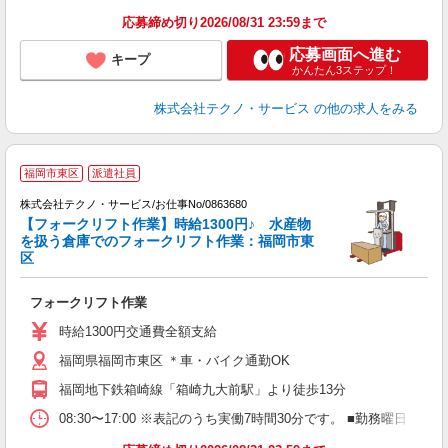
応募締め切り2026/08/31 23:59まで
応募画面へ進む
キープ
かんたん3ステップ！
株式会社テクノ・サービス
の他の求人をみる
福岡市東区
派遣社員
株式会社テクノ・サービス/お仕事No/0863680
【フォークリフト作業】時給1300円♪ 水産物
を扱う倉庫でのフォークリフト作業：福岡市東
区
ス
フォークリフト作業
履
ラ
時給1300円交通費全額支給
売
福岡県福岡市東区 ＊車・バイク通勤OK
得
福岡地下鉄箱崎線「箱崎九大前駅」より徒歩13分
08:30〜17:00 ※表記のうち実働7時間30分です。 ■勤務曜日