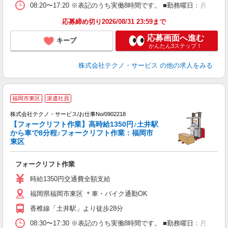
08:20〜17:20 ※表記のうち実働8時間です。 ■勤務曜日：月
応募締め切り2026/08/31 23:59まで
応募画面へ進む
キープ
かんたん3ステップ！
株式会社テクノ・サービス
の他の求人をみる
福岡市東区
派遣社員
株式会社テクノ・サービス/お仕事No/0902218
【フォークリフト作業】高時給1350円♪土井駅
から車で8分程♪フォークリフト作業：福岡市
東区
に
フォークリフト作業
履
ラ
時給1350円交通費全額支給
福岡県福岡市東区 ＊車・バイク通勤OK
香椎線「土井駅」より徒歩28分
08:30〜17:30 ※表記のうち実働8時間です。 ■勤務曜日：月