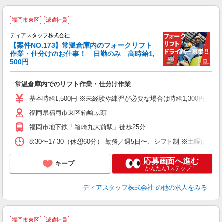
福岡市東区
派遣社員
ディアスタッフ株式会社
高
【案件NO.173】常温倉庫内のフォークリフト
作業・仕分けのお仕事！ 日勤のみ 高時給1,
時
500円
ま
常温倉庫内でのリフト作業・仕分け作業
高
基本時給1,500円 ※未経験や練習が必要な場合は時給1,300円
福岡県福岡市東区箱崎ふ頭
福岡市地下鉄「箱崎九大前駅」徒歩25分
8:30〜17:30（休憩60分） 勤務／週5日〜、シフト制 ※土曜
応募画面へ進む
キープ
かんたん3ステップ！
ディアスタッフ株式会社
の他の求人をみる
福岡市東区
派遣社員