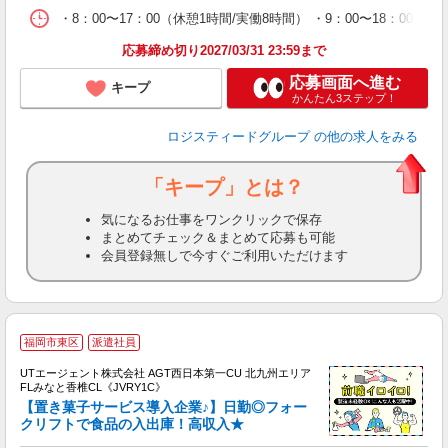
・8：00〜17：00（休憩1時間/実働8時間） ・9：00〜18：
応募締め切り2027/03/31 23:59まで
応募画面へ進む
キープ
かんたん3ステップ！
ロジスティードグループ
の他の求人をみる
「キープ」とは？
気になるお仕事をワンクリックで保存
まとめてチェック＆まとめて応募も可能
会員登録無しで今すぐご利用いただけます
福岡市東区
派遣社員
UTエージェント株式会社 AGT西日本第一CU 北九州エリア
FLみなと香椎CL《JVRY1C》
【置き菓子サービス導入企業♪】日勤◎フォー
クリフトで食品の入出庫！高収入★