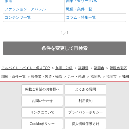
派遣
副業・WワークOK
ファッション・アパレル
職種・条件一覧
コンテンツ一覧
コラム・特集一覧
1／1
条件を変更して再検索
アルバイト・バイト・求人TOP
九州・沖縄
福岡県
福岡市
福岡市東区
職種・条件一覧
軽作業・製造・物流
九州・沖縄
福岡県
福岡市
福岡
掲載ご希望のお客様へ
よくある質問
お問い合わせ
利用規約
リンクについて
プライバシーポリシー
Cookieポリシー
個人情報保護方針