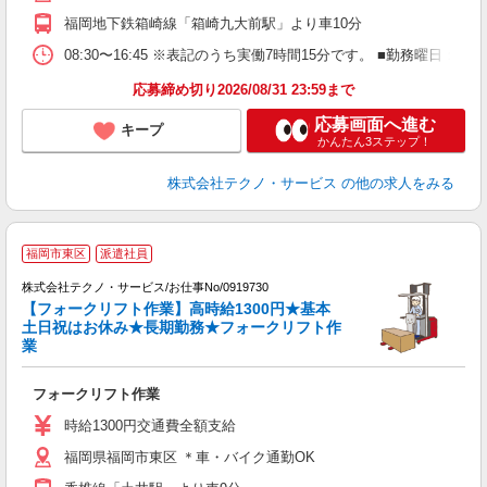
福岡地下鉄箱崎線「箱崎九大前駅」より車10分
08:30〜16:45 ※表記のうち実働7時間15分です。 ■勤務曜
応募締め切り2026/08/31 23:59まで
応募画面へ進む
キープ
かんたん3ステップ！
株式会社テクノ・サービス
の他の求人をみる
福岡市東区
派遣社員
株式会社テクノ・サービス/お仕事No/0919730
【フォークリフト作業】高時給1300円★基本
土日祝はお休み★長期勤務★フォークリフト作
業
タ
フォークリフト作業
履
ラ
時給1300円交通費全額支給
福岡県福岡市東区 ＊車・バイク通勤OK