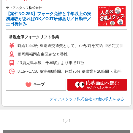
ディアスタッフ株式会社
【案件NO.256】フォーク免許と半年以上の実
務経験があればOK／OJT研修あり／日勤帯／
土日祝休み
ん
常温倉庫フォークリフト作業
経
O
時給1,350円 ※別途交通費として、79円/時を支給 ※所定労働時間
福岡県福岡市東区みなと香椎
JR鹿児島本線「千早駅」より車で17分
8:15〜17:30 ※実働8時間、休憩75分 ※残業月20時間 ＜勤務
応募画面へ進む
キープ
かんたん3ステップ！
ディアスタッフ株式会社
の他の求人をみる
1／1