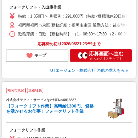
る
フォークリフト・入出庫作業
入
場
時給：1,350円〜 月収例：291,000円（時給×8H実働×20日稼働＋
タ
福岡県福岡市東区 勤務詳細：福岡市東区 通勤方法：徒歩/車/自転車
休
場
勤務形態：日勤 【勤務時間】 （1）08:30〜17:30 （2）06:0
通
り
応募締め切り2026/08/21 23:59まで
応募画面へ進む
キープ
かんたん3ステップ！
UTエージェント株式会社
の他の求人をみる
福岡市東区
派遣社員
株式会社テクノ・サービス/お仕事No/0916587
め
【フォークリフト作業】高時給1300円。資格
0
を活かせるお仕事！フォークリフト作業
い
フォークリフト作業
履
ラ