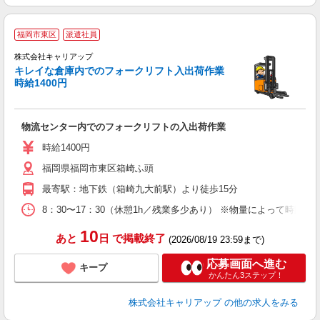
福岡市東区
派遣社員
ク
株式会社キャリアップ
フ
キレイな倉庫内でのフォークリフト入出荷作業
◇
時給1400円
物流センター内でのフォークリフトの入出荷作業
時給1400円
福岡県福岡市東区箱崎ふ頭
最寄駅：地下鉄（箱崎九大前駅）より徒歩15分
8：30〜17：30（休憩1h／残業多少あり） ※物量によって時間帯
10
あと
日
で掲載終了
(2026/08/19 23:59まで)
応募画面へ進む
キープ
かんたん3ステップ！
株式会社キャリアップ
の他の求人をみる