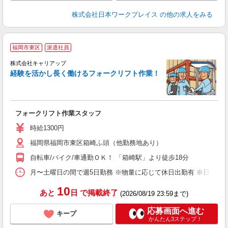
株式会社日本ワークプレイス
の他の求人をみる
福岡市東区
派遣社員
等
株式会社キャリアップ
【
経験を活かし長く働けるフォークリフト作業！
付
話
フォークリフト作業スタッフ
時給1300円
福岡県福岡市東区箱崎ふ頭（他勤務地あり）
自転車/バイク/車通勤ＯＫ！ 「箱崎駅」より徒歩18分
月〜土曜日の間で週5日勤務 ※物量に応じて休日出勤有 ※日祝は固定休
10
あと
日
で掲載終了
(2026/08/19 23:59まで)
応募画面へ進む
キープ
かんたん3ステップ！