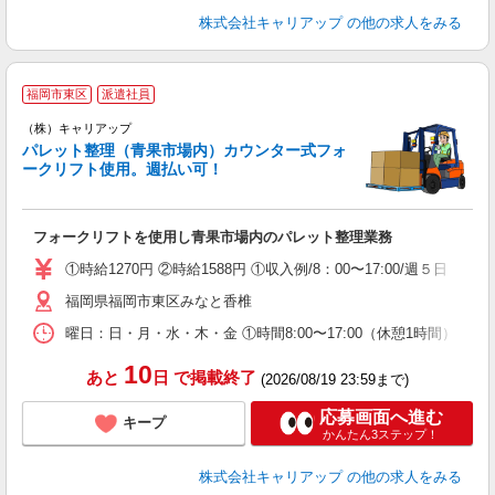
株式会社キャリアップ
の他の求人をみる
◆
福岡市東区
派遣社員
（株）キャリアップ
す
パレット整理（青果市場内）カウンター式フォ
ークリフト使用。週払い可！
フォークリフトを使用し青果市場内のパレット整理業務
①時給1270円 ②時給1588円 ①収入例/8：00〜17:00/週５日 時給
福岡県福岡市東区みなと香椎
曜日：日・月・水・木・金 ①時間8:00〜17:00（休憩1時間） ②時間
10
あと
日
で掲載終了
(2026/08/19 23:59まで)
応募画面へ進む
キープ
かんたん3ステップ！
株式会社キャリアップ
の他の求人をみる