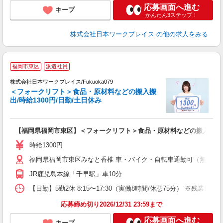
応募画面へ進む
キープ
かんたん3ステップ！
株式会社日本ワークプレイス
の他の求人をみる
■
福岡市東区
派遣社員
株式会社日本ワークプレイス/Fukuoka079
＜フォークリフト＞食品・原材料などの搬入搬
だ
出/時給1300円/日勤/土日休み
有
【福岡県福岡市東区】＜フォークリフト＞食品・原材料などの搬入搬出/時給
即
ッ
時給1300円
費
福岡県福岡市東区みなと香椎 車・バイク・自転車通勤可（無料駐車
JR鹿児島本線「千早駅」車10分
【日勤】5勤2休 8:15〜17:30（実働8時間/休憩75分） ※残業目安：1.
応募締め切り2026/12/31 23:59まで
応募画面へ進む
キープ