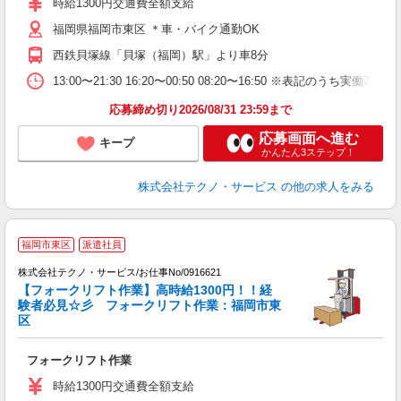
時給1300円交通費全額支給
バ
福岡県福岡市東区 ＊車・バイク通勤OK
西鉄貝塚線「貝塚（福岡）駅」より車8分
13:00〜21:30 16:20〜00:50 08:20〜16:50 ※表記の
応募締め切り2026/08/31 23:59まで
応募画面へ進む
キープ
かんたん3ステップ！
株式会社テクノ・サービス
の他の求人をみる
福岡市東区
派遣社員
株式会社テクノ・サービス/お仕事No/0916621
【フォークリフト作業】高時給1300円！！経
3
験者必見☆彡 フォークリフト作業：福岡市東
区
の
フォークリフト作業
履
ラ
時給1300円交通費全額支給
O