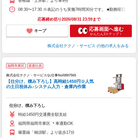
香椎線「土井駅」より車9分
08:30〜17:30 ※表記のうち実働7時間30分です。 ■勤務曜日
応募締め切り2026/08/31 23:59まで
応募画面へ進む
キープ
かんたん3ステップ！
株式会社テクノ・サービス
の他の求人をみる
福岡市東区
派遣社員
株式会社テクノ・サービス/お仕事No/0897565
【仕分け、積み下ろし】高時給1450円☆人気
の土日祝休み♪システム入力・倉庫内作業
プ
仕分け、積み下ろし
履
ラ
時給1450円交通費全額支給
O
福岡県福岡市東区 ＊車通勤OK
篠栗線「柚須駅」より徒歩17分