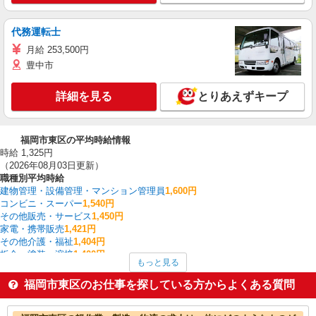
代務運転士
月給 253,500円
豊中市
詳細を見る
とりあえずキープ
福岡市東区の平均時給情報
時給 1,325円
（2026年08月03日更新）
職種別平均時給
建物管理・設備管理・マンション管理員
1,600円
コンビニ・スーパー
1,540円
その他販売・サービス
1,450円
家電・携帯販売
1,421円
その他介護・福祉
1,404円
板金・塗装・溶接
1,400円
もっと見る
配送・配達ドライバー
1,375円
金融・貿易事務
1,370円
福岡市東区のお仕事を探している方からよくある質問
介護職・ヘルパー
1,366円
看護師・保健師・看護助手・助産師
1,352円