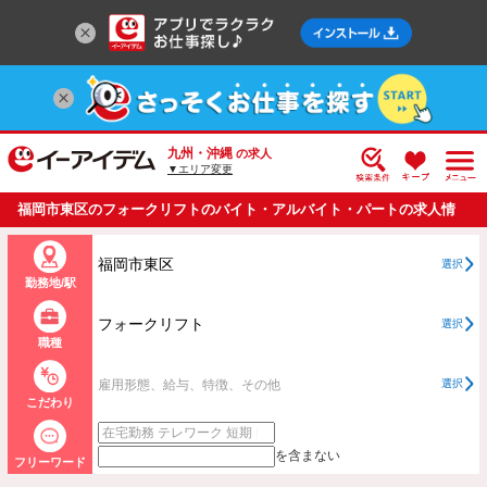
九州・沖縄
の求人
▼エリア変更
福岡市東区のフォークリフトのバイト・アルバイト・パートの求人情
報一覧
福岡市東区
選択
勤務地/駅
フォークリフト
選択
職種
雇用形態、給与、特徴、その他
選択
こだわり
を含まない
フリーワード