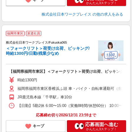
かんたん3ステップ！
株式会社日本ワークプレイス
の他の求人をみる
■
福岡市東区
派遣社員
株式会社日本ワークプレイス/Fukuoka065
＜フォークリフト＞荷受け出荷、ピッキング/
だ
時給1300円/日勤/残業少なめ
有
【福岡県福岡市東区】＜フォークリフト＞荷受け出荷、ピッキング/時給13
即
（
時給1300円
髪
福岡県福岡市東区香椎浜ふ頭 車・バイク・自転車通勤可（敷地内
宅
JR鹿児島本線「千早駅」車10分
【日勤】5勤2休 6:00〜15:00（実働8時間/休憩60分） 10:00〜19
応募締め切り2026/12/31 23:59まで
応募画面へ進む
キープ
かんたん3ステップ！