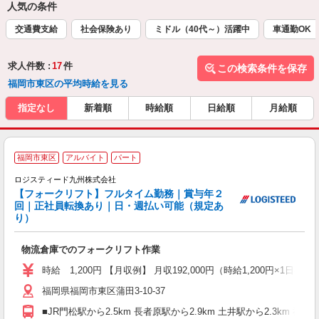
人気の条件
交通費支給
社会保険あり
ミドル（40代～）活躍中
車通勤OK
求人件数 :
17
件
この検索条件を保存
福岡市東区の平均時給を見る
指定なし
新着順
時給順
日給順
月給順
福岡市東区
アルバイト
パート
★
ロジスティード九州株式会社
★
【フォークリフト】フルタイム勤務｜賞与年２
経
回｜正社員転換あり｜日・週払い可能（規定あ
バ
り）
物流倉庫でのフォークリフト作業
時給 1,200円 【月収例】 月収192,000円（時給1,200円×1日
福岡県福岡市東区蒲田3-10-37
■JR門松駅から2.5km 長者原駅から2.9km 土井駅から2.3