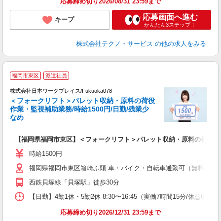
応募締め切り2026/08/31 23:59まで
応募画面へ進む
キープ
かんたん3ステップ！
株式会社テクノ・サービス
の他の求人をみる
■
福岡市東区
派遣社員
株式会社日本ワークプレイス/Fukuoka078
＜フォークリフト＞パレット収納・原料の荷役
だ
作業・監視補助業務/時給1500円/日勤/残業少
なめ
有
【福岡県福岡市東区】＜フォークリフト＞パレット収納・原料の荷役作業・
即
日
時給1500円
通
福岡県福岡市東区箱崎ふ頭 車・バイク・自転車通勤可（無料駐車場
西鉄貝塚線「貝塚駅」徒歩30分
【日勤】4勤1休・5勤2休 8:30〜16:45（実働7時間15分/休憩60分）
応募締め切り2026/12/31 23:59まで