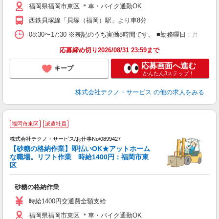
福岡県福岡市東区 ＊車・バイク通勤OK
西鉄貝塚線「貝塚（福岡）駅」より車8分
08:30〜17:30 ※表記のうち実働8時間です。 ■勤務曜日：月
応募締め切り2026/08/31 23:59まで
応募画面へ進む
キープ
かんたん3ステップ！
株式会社テクノ・サービス
の他の求人をみる
福岡市東区
派遣社員
A
株式会社テクノ・サービス/お仕事No/0899427
【砂糖の格納作業】即払いOK★アットホーム
な職場。リフト作業 時給1400円：福岡市東
区
い
砂糖の格納作業
履
ラ
時給1400円交通費全額支給
O
福岡県福岡市東区 ＊車・バイク通勤OK
り