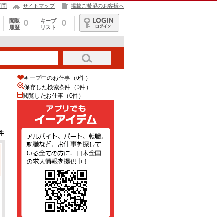
質問
サイトマップ
掲載ご希望のお客様へ
閲覧
キープ
0
0
履歴
リスト
ログイン
キープ中のお仕事（0件）
保存した検索条件（
0
件）
閲覧したお仕事（0件）
件