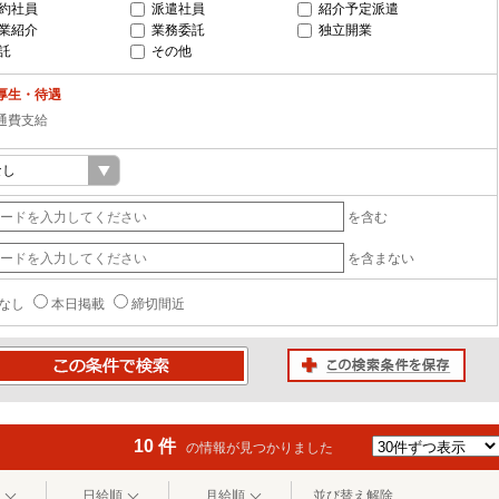
約社員
派遣社員
紹介予定派遣
業紹介
業務委託
独立開業
託
その他
厚生・待遇
通費支給
を含む
を含まない
なし
本日掲載
締切間近
この検索条件を保存
条件で検索
10 件
の情報が見つかりました
日給順
月給順
並び替え解除