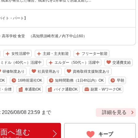
以上 残業が発生した場合、残業代を1分単位で別途支給し...
バイト・パート】
・高等学校 食堂 （高知県須崎市浦ノ内下中山160）
女性活躍中
主婦・主夫歓迎
フリーター歓迎
ミドル（40代～）活躍中
エルダー（50代～）活躍中
交通費支給
研修制度あり
社員登用あり
資格取得支援制度あり
OK
16時前退社OK
短時間勤務（1日4h以内）OK
早朝
煙・分煙
車通勤OK
バイク通勤OK
副業・WワークOK
6/08/08 23:59 まで
詳細を見る
画面へ進む
キープ