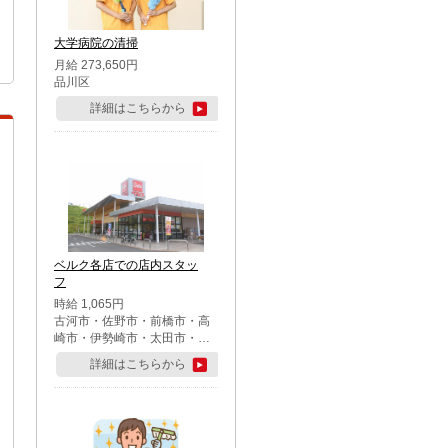
大学病院の清掃
月給 273,650円
品川区
詳細はこちらから
ベルク各店での店内スタッ
フ
時給 1,065円
古河市・佐野市・前橋市・高
崎市・伊勢崎市・太田市・館
林市・藤岡市・大泉町・さい
詳細はこちらから
たま市北区・川越市・熊谷
市・行田市・秩父市・所沢
市・飯能市・東松山市・坂戸
市・鶴ケ島市・千葉市中央
区・市川市・松戸市・習志野