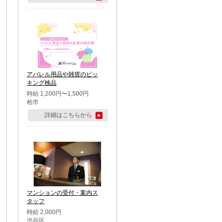
アパレル用品や雑貨のピッ
キング検品
時給 1,200円〜1,500円
柏市
詳細はこちらから
マンションの受付・案内ス
タッフ
時給 2,000円
渋谷区