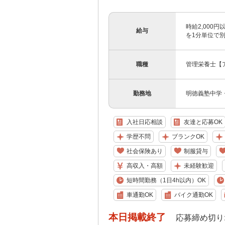
時給2,000
給与
を1分単位で
職種
管理栄養士【
勤務地
明徳義塾中学
入社日応相談
友達と応募OK
学歴不問
ブランクOK
社会保険あり
制服貸与
高収入・高額
未経験歓迎
短時間勤務（1日4h以内）OK
車通勤OK
バイク通勤OK
本日掲載終了
応募締め切り: 202