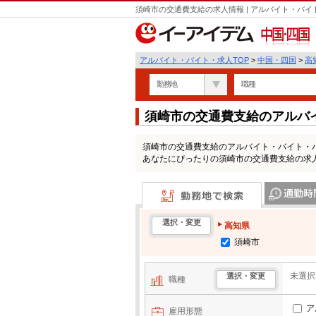
須崎市の交通費支給の求人情報 | アルバイト・バ
中国・四国
アルバイト・バイト・求人TOP
>
中国・四国
>
高
勤務地
職種
須崎市の交通費支給のアルバ
須崎市の交通費支給のアルバイト・バイト・
あなたにぴったりの須崎市の交通費支給の求
勤務地で検索
通勤時間・区
選択・変更
高知県
須崎市
未選択
選択・変更
職種
ア
雇用形態