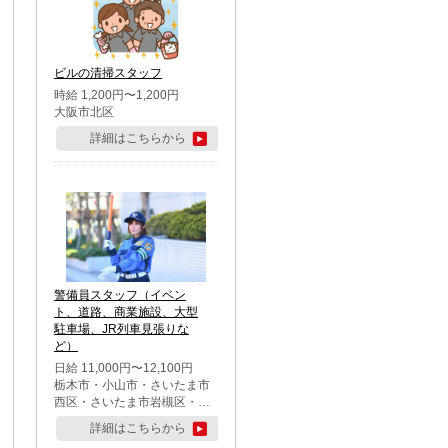
市・柏市・流山市・八千代
市・足立区・江戸川区・八王
子市・町田市
ビルの清掃スタッフ
時給 1,200円〜1,200円
大阪市北区
詳細はこちらから
警備員スタッフ（イベン
ト、道路、商業施設、大型
駐車場、JR列車見張りな
ど）
日給 11,000円〜12,100円
栃木市・小山市・さいたま市
西区・さいたま市岩槻区・久
喜市・蓮田市
詳細はこちらから