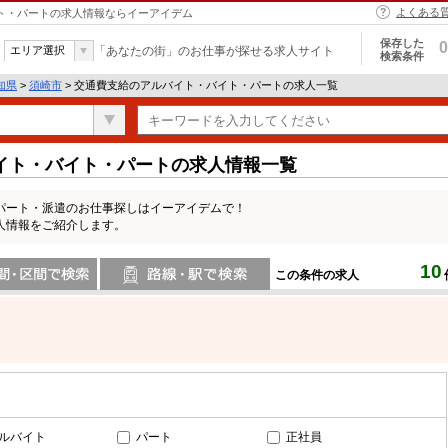
よくある
イト・パートの求人情報ならイーアイデム
保存した
0
エリア選択
「あなたの街」のお仕事が探せる求人サイト
検索条件
知県
>
須崎市
> 交通費支給のアルバイト・バイト・パートの求人一覧
イト・バイト・パートの求人情報一覧
パート・派遣のお仕事探しはイーアイデムで！
人情報をご紹介します。
10
この条件の求人
間で検索
路線・駅・駅で検索
ルバイト
パート
正社員