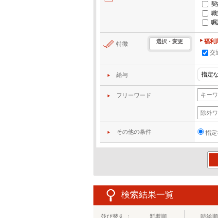
契
職
嘱
福利
選択・変更
特徴
交
給与
フリーワード
その他の条件
指定
この
検索結果一覧
並び替え ：
新着順
時給順