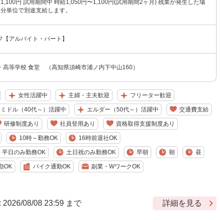
〜1,100円 試用期間中 時給1,050円〜1,100円(試用期間2ヶ月) 残業が発生した場
1分単位で別途支給します。
フ【アルバイト・パート】
・高等学校 食堂 （高知県須崎市浦ノ内下中山160）
女性活躍中
主婦・主夫歓迎
フリーター歓迎
ミドル（40代～）活躍中
エルダー（50代～）活躍中
交通費支給
研修制度あり
社員登用あり
資格取得支援制度あり
10時～勤務OK
16時前退社OK
平日のみ勤務OK
土日祝のみ勤務OK
早朝
朝
昼
勤OK
バイク通勤OK
副業・WワークOK
6/08/08 23:59 まで
詳細を見る