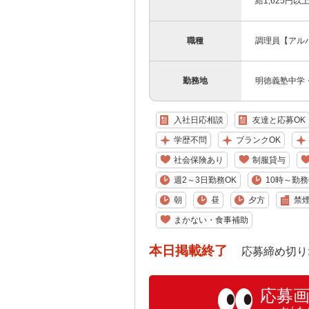
給1,625円
職種
調理員【アル
勤務地
明徳義塾中学
入社日応相談
友達と応募OK
学歴不問
ブランクOK
社会保険あり
制服貸与
週2～3日勤務OK
10時～勤務
朝
昼
夕方
禁
まかない・食事補助
本日掲載終了
応募締め切り: 202
応募