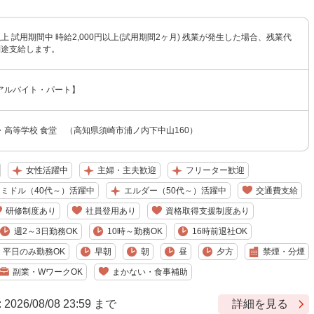
円以上 試用期間中 時給2,000円以上(試用期間2ヶ月) 残業が発生した場合、残業代
別途支給します。
アルバイト・パート】
・高等学校 食堂 （高知県須崎市浦ノ内下中山160）
女性活躍中
主婦・主夫歓迎
フリーター歓迎
ミドル（40代～）活躍中
エルダー（50代～）活躍中
交通費支給
研修制度あり
社員登用あり
資格取得支援制度あり
週2～3日勤務OK
10時～勤務OK
16時前退社OK
平日のみ勤務OK
早朝
朝
昼
夕方
禁煙・分煙
副業・WワークOK
まかない・食事補助
6/08/08 23:59 まで
詳細を見る