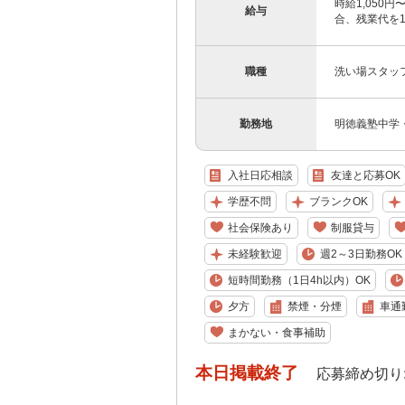
時給1,050円
給与
合、残業代を
職種
洗い場スタッ
勤務地
明徳義塾中学
入社日応相談
友達と応募OK
学歴不問
ブランクOK
社会保険あり
制服貸与
未経験歓迎
週2～3日勤務OK
短時間勤務（1日4h以内）OK
夕方
禁煙・分煙
車通
まかない・食事補助
本日掲載終了
応募締め切り: 202