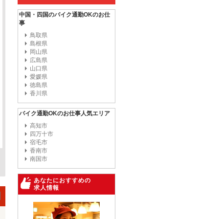
中国・四国のバイク通勤OKのお仕
事
鳥取県
島根県
岡山県
広島県
山口県
愛媛県
徳島県
香川県
バイク通勤OKのお仕事人気エリア
高知市
四万十市
宿毛市
香南市
南国市
あなたにおすすめの
求人情報