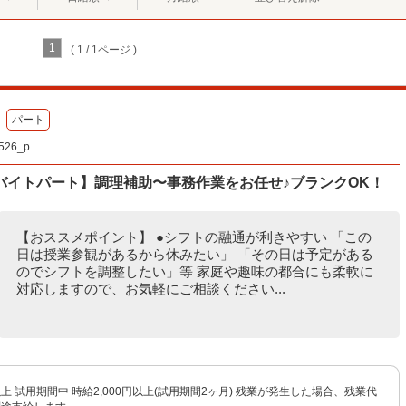
1
( 1 / 1ページ )
パート
26_p
バイトパート】調理補助〜事務作業をお任せ♪ブランクOK！
【おススメポイント】 ●シフトの融通が利きやすい 「この
日は授業参観があるから休みたい」 「その日は予定がある
のでシフトを調整したい」等 家庭や趣味の都合にも柔軟に
対応しますので、お気軽にご相談ください...
円以上 試用期間中 時給2,000円以上(試用期間2ヶ月) 残業が発生した場合、残業代