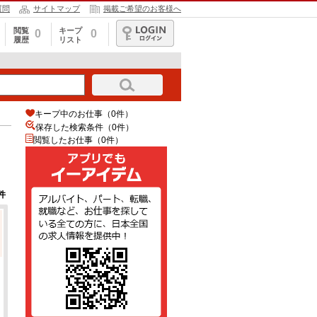
質問
サイトマップ
掲載ご希望のお客様へ
閲覧
キープ
0
0
履歴
リスト
ログイン
キープ中のお仕事（0件）
保存した検索条件（
0
件）
閲覧したお仕事（0件）
件