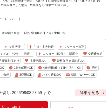
1,625円 試用期間中 時給1,300円〜1,625円(試用期間2ヶ月) 3：00〜5：00 時
以上 残業が発生した場合、残業代を1分単位で別途支給し...
バイト・パート】
・高等学校 食堂 （高知県須崎市浦ノ内下中山160）
女性活躍中
主婦・主夫歓迎
フリーター歓迎
ミドル（40代～）活躍中
エルダー（50代～）活躍中
交通費支給
研修制度あり
社員登用あり
資格取得支援制度あり
OK
16時前退社OK
短時間勤務（1日4h以内）OK
早朝
煙・分煙
車通勤OK
バイク通勤OK
副業・WワークOK
 2026/08/08 23:59 まで
詳細を見る