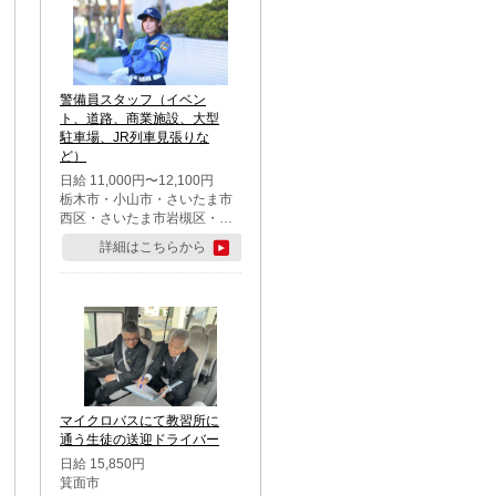
警備員スタッフ（イベン
ト、道路、商業施設、大型
駐車場、JR列車見張りな
ど）
日給 11,000円〜12,100円
栃木市・小山市・さいたま市
西区・さいたま市岩槻区・久
喜市・蓮田市
詳細はこちらから
マイクロバスにて教習所に
通う生徒の送迎ドライバー
日給 15,850円
箕面市