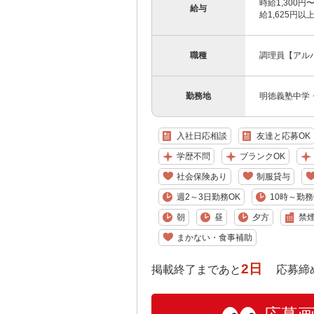
時給1,300円〜
給与
給1,625円
職種
調理員【アル
勤務地
明徳義塾中学
入社日応相談
友達と応募OK
学歴不問
ブランクOK
社会保険あり
制服貸与
週2～3日勤務OK
10時～勤務
朝
昼
夕方
禁
まかない・食事補助
2日
掲載終了まであと
応募締め切り: