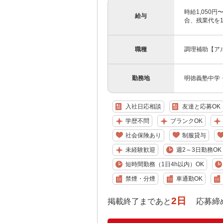
時給1,050円
給与
合、残業代を
職種
調理補助【ア
勤務地
明徳義塾中学
入社日応相談
友達と応募OK
学歴不問
ブランクOK
社会保険あり
制服貸与
未経験歓迎
週2～3日勤務OK
短時間勤務（1日4h以内）OK
禁煙・分煙
車通勤OK
2日
掲載終了まであと
応募締め切り: