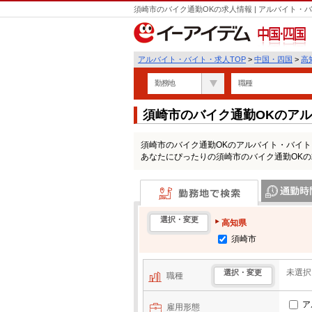
須崎市のバイク通勤OKの求人情報 | アルバイト
中国・四国
アルバイト・バイト・求人TOP
>
中国・四国
>
高
勤務地
職種
須崎市のバイク通勤OKのア
須崎市のバイク通勤OKのアルバイト・バイ
あなたにぴったりの須崎市のバイク通勤OK
勤務地で検索
通勤時間・区
選択・変更
高知県
須崎市
未選択
選択・変更
職種
ア
雇用形態