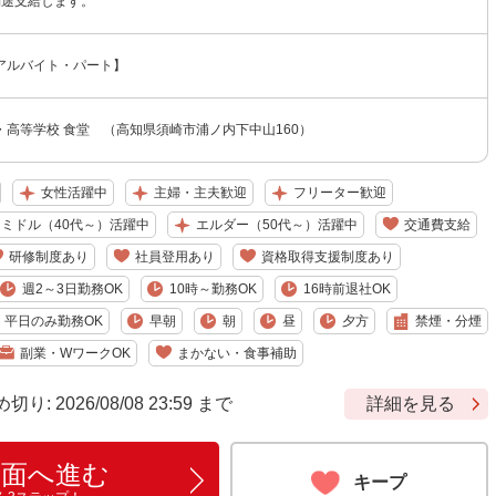
別途支給します。
アルバイト・パート】
・高等学校 食堂 （高知県須崎市浦ノ内下中山160）
女性活躍中
主婦・主夫歓迎
フリーター歓迎
ミドル（40代～）活躍中
エルダー（50代～）活躍中
交通費支給
研修制度あり
社員登用あり
資格取得支援制度あり
週2～3日勤務OK
10時～勤務OK
16時前退社OK
平日のみ勤務OK
早朝
朝
昼
夕方
禁煙・分煙
副業・WワークOK
まかない・食事補助
 2026/08/08 23:59 まで
詳細を見る
画面へ進む
キープ