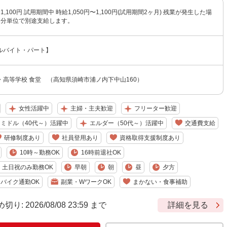
〜1,100円 試用期間中 時給1,050円〜1,100円(試用期間2ヶ月) 残業が発生した場
1分単位で別途支給します。
ルバイト・パート】
・高等学校 食堂 （高知県須崎市浦ノ内下中山160）
女性活躍中
主婦・主夫歓迎
フリーター歓迎
ミドル（40代～）活躍中
エルダー（50代～）活躍中
交通費支給
研修制度あり
社員登用あり
資格取得支援制度あり
10時～勤務OK
16時前退社OK
土日祝のみ勤務OK
早朝
朝
昼
夕方
バイク通勤OK
副業・WワークOK
まかない・食事補助
 2026/08/08 23:59 まで
詳細を見る