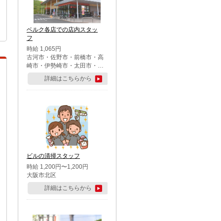
ベルク各店での店内スタッ
フ
時給 1,065円
古河市・佐野市・前橋市・高
崎市・伊勢崎市・太田市・館
林市・藤岡市・大泉町・さい
詳細はこちらから
たま市北区・川越市・熊谷
市・行田市・秩父市・所沢
市・飯能市・東松山市・坂戸
市・鶴ケ島市・千葉市中央
区・市川市・松戸市・習志野
市・柏市・流山市・八千代
市・足立区・江戸川区・八王
子市・町田市
ビルの清掃スタッフ
時給 1,200円〜1,200円
大阪市北区
詳細はこちらから