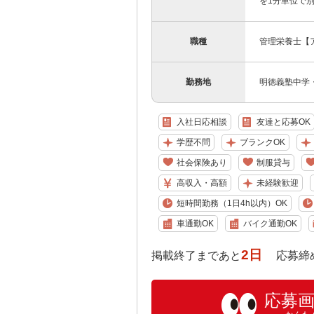
を1分単位で
職種
管理栄養士【
勤務地
明徳義塾中学
入社日応相談
友達と応募OK
学歴不問
ブランクOK
社会保険あり
制服貸与
高収入・高額
未経験歓迎
短時間勤務（1日4h以内）OK
車通勤OK
バイク通勤OK
2日
掲載終了まであと
応募締め切り:
応募