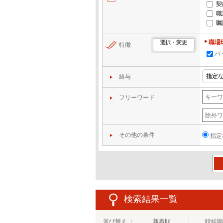
契
職
嘱
職場
選択・変更
特徴
バ
給与
フリーワード
その他の条件
指定
この
検索結果一覧
並び替え ：
新着順
時給順