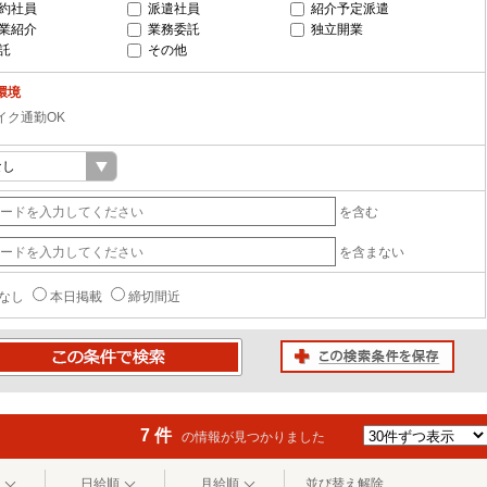
約社員
派遣社員
紹介予定派遣
業紹介
業務委託
独立開業
託
その他
環境
イク通勤OK
を含む
を含まない
なし
本日掲載
締切間近
この検索条件を保存
条件で検索
7 件
の情報が見つかりました
日給順
月給順
並び替え解除