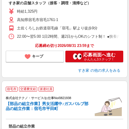
すき家の店舗スタッフ（接客・調理・清掃など）
履
ミ
時給1,325円
～
高知県宿毛市宿毛1761-1
勤
社
土佐くろしお鉄道宿毛線「宿毛」駅より徒歩9分
22:00〜翌5:00 1日2時間、週2日からOKのシフト制！ ●扶養内勤務
応募締め切り2026/08/31 23:59まで
応募画面へ進む
キープ
かんたん3ステップ！
すき家
の他の求人をみる
宿毛市
交通費支給
派遣社員
ま
株式会社テクノ・サービス/お仕事No/0821938
【部品の組立作業】男女活躍中♪ガスバルブ部
品の組立作業：宿毛市平田町
キ
部品の組立作業
履