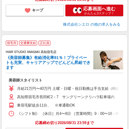
応募画面へ進む
キープ
かんたん3ステップ！
株式会社シエロ
の他の求人をみる
宿毛市
交通費支給
正社員
HAIR STUDIO IWASAKI 高知宿毛店
《美容師募集》有給消化率91％！プライベー
トも充実、キャリアアップでどんどん昇給でき
択
ます
昇
美容師スタイリスト
月給21万円〜40万円 土曜・日曜・祝日勤務は手当支給（時給換算1
高知県宿毛市長田町2－7 サングリーンクリハラ駐車場内
東宿毛駅徒歩11分、 ※車通勤OK
《シフト制》 ［休日］月4〜8日 ［営業時間］9：00〜18：00
応募締め切り2026/08/31 23:59まで