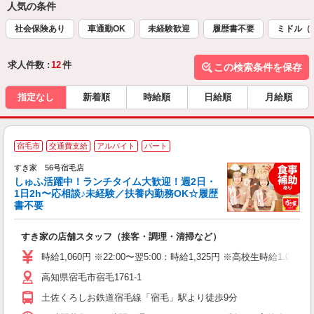
人気の条件
社会保険あり
車通勤OK
未経験歓迎
履歴書不要
ミドル（
求人件数 :
12
件
この検索条件を保存
指定なし
新着順
時給順
日給順
月給順
≪
宿毛市
交通費支給
アルバイト
パート
すき家 56号宿毛店
しゅふ活躍中！ランチタイム大歓迎！週2日・
安
1日2h〜応相談♪未経験／扶養内勤務OK☆履歴
書不要
の
すき家の店舗スタッフ（接客・調理・清掃など）
履
タ
時給1,060円 ※22:00〜翌5:00：時給1,325円 ※高校生時給1,023
（
高知県宿毛市宿毛1761-1
夜
事
土佐くろしお鉄道宿毛線「宿毛」駅より徒歩9分