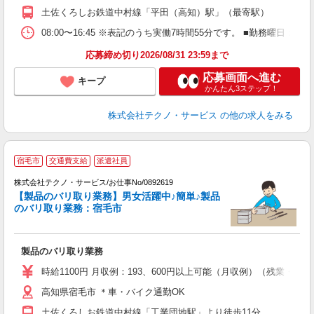
土佐くろしお鉄道中村線「平田（高知）駅」（最寄駅）
08:00〜16:45 ※表記のうち実働7時間55分です。 ■勤務曜日
応募締め切り2026/08/31 23:59まで
応募画面へ進む
キープ
かんたん3ステップ！
株式会社テクノ・サービス
の他の求人をみる
宿毛市
交通費支給
派遣社員
株式会社テクノ・サービス/お仕事No/0892619
【製品のバリ取り業務】男女活躍中♪簡単♪製品
のバリ取り業務：宿毛市
国
製品のバリ取り業務
履
ミ
時給1100円 月収例：193、600円以上可能（月収例）（残業・
休
高知県宿毛市 ＊車・バイク通勤OK
あ
土佐くろしお鉄道中村線「工業団地駅」より徒歩11分