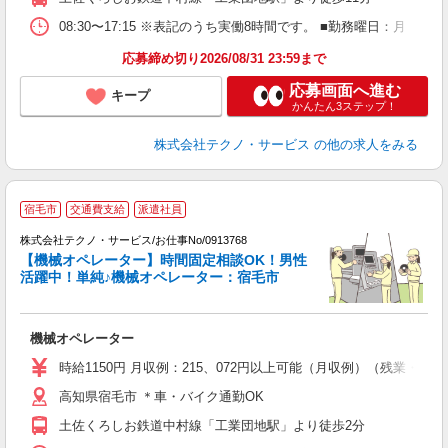
08:30〜17:15 ※表記のうち実働8時間です。 ■勤務曜日：月
応募締め切り2026/08/31 23:59まで
応募画面へ進む
キープ
かんたん3ステップ！
株式会社テクノ・サービス
の他の求人をみる
宿毛市
交通費支給
派遣社員
株式会社テクノ・サービス/お仕事No/0913768
【機械オペレーター】時間固定相談OK！男性
活躍中！単純♪機械オペレーター：宿毛市
『
機械オペレーター
履
ミ
時給1150円 月収例：215、072円以上可能（月収例）（残業・休
休
高知県宿毛市 ＊車・バイク通勤OK
援
土佐くろしお鉄道中村線「工業団地駅」より徒歩2分