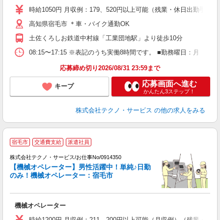
ミ
時給1050円 月収例：179、520円以上可能（残業・休日出勤手
O
高知県宿毛市 ＊車・バイク通勤OK
土佐くろしお鉄道中村線「工業団地駅」より徒歩10分
08:15〜17:15 ※表記のうち実働8時間です。 ■勤務曜日：月
応募締め切り2026/08/31 23:59まで
応募画面へ進む
キープ
かんたん3ステップ！
株式会社テクノ・サービス
の他の求人をみる
宿毛市
交通費支給
派遣社員
株式会社テクノ・サービス/お仕事No/0914350
【機械オペレーター】男性活躍中！単純♪日勤
のみ！機械オペレーター：宿毛市
お
機械オペレーター
履
ミ
時給1200円 月収例：211、200円以上可能（月収例）（残業・