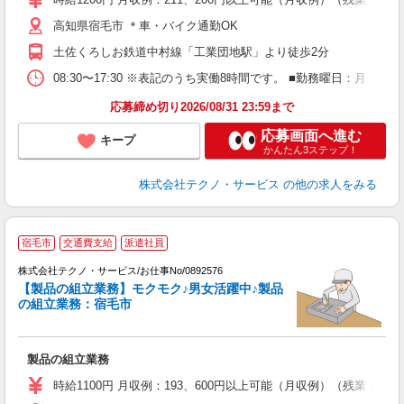
休
高知県宿毛市 ＊車・バイク通勤OK
援
土佐くろしお鉄道中村線「工業団地駅」より徒歩2分
08:30〜17:30 ※表記のうち実働8時間です。 ■勤務曜日：月
応募締め切り2026/08/31 23:59まで
応募画面へ進む
キープ
かんたん3ステップ！
株式会社テクノ・サービス
の他の求人をみる
宿毛市
交通費支給
派遣社員
株式会社テクノ・サービス/お仕事No/0892576
【製品の組立業務】モクモク♪男女活躍中♪製品
の組立業務：宿毛市
条
製品の組立業務
履
ミ
時給1100円 月収例：193、600円以上可能（月収例）（残業・
休