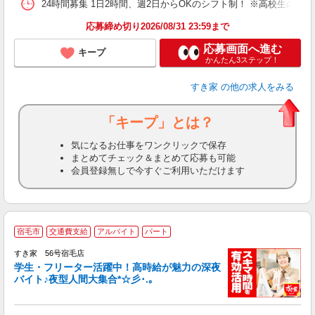
24時間募集 1日2時間、週2日からOKのシフト制！ ※高校生のシ
応募締め切り2026/08/31 23:59まで
応募画面へ進む
キープ
かんたん3ステップ！
すき家
の他の求人をみる
「キープ」とは？
気になるお仕事をワンクリックで保存
まとめてチェック＆まとめて応募も可能
会員登録無しで今すぐご利用いただけます
宿毛市
交通費支給
アルバイト
パート
すき家 56号宿毛店
学生・フリーター活躍中！高時給が魅力の深夜
バイト♪夜型人間大集合*☆彡･.｡
つ