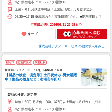
高知県宿毛市 ＊車・バイク通勤OK
あ
土佐くろしお鉄道中村線「工業団地駅」より徒歩11分
08:30〜17:15 ※表記のうち実働8時間です。 ■勤務曜日：月
応募締め切り2026/08/31 23:59まで
応募画面へ進む
キープ
かんたん3ステップ！
株式会社テクノ・サービス
の他の求人をみる
宿毛市
交通費支給
派遣社員
（
株式会社テクノ・サービス/お仕事No/0879688
【製品の検査、測定等】土日祝休み♪男女活躍
中！製品の検査など：宿毛市平田町
に
製品の検査、測定等
履
高
時給1150円 月収例：200、376円以上可能（月収例）（残業・
高知県宿毛市 ＊車・バイク通勤OK