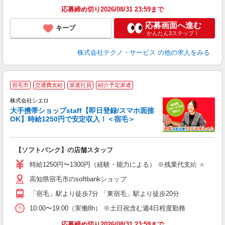
応募締め切り2026/08/31 23:59まで
応募画面へ進む
キープ
かんたん3ステップ！
株式会社テクノ・サービス
の他の求人をみる
★
宿毛市
交通費支給
派遣社員
紹介予定派遣
♪
株式会社シエロ
大手携帯ショップstaff【即日登録/スマホ面接
OK】時給1250円で安定収入！＜宿毛＞
務
即
【ソフトバンク】の店舗スタッフ
あ
時給1250円〜1300円（経験・能力による） ※残業代支給 ★交通
K
高知県宿毛市のsoftbankショップ
貸
「宿毛」駅より徒歩7分 「東宿毛」駅より徒歩20分
10:00〜19:00（実働8h） ※土日祝含む週4日程度勤務
応募締め切り2026/08/31 23:59まで