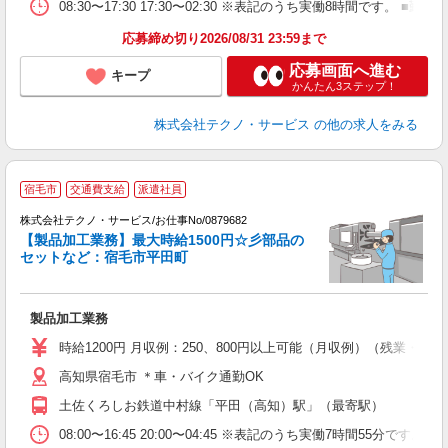
08:30〜17:30 17:30〜02:30 ※表記のうち実働8時間です
応募締め切り2026/08/31 23:59まで
応募画面へ進む
キープ
かんたん3ステップ！
株式会社テクノ・サービス
の他の求人をみる
宿毛市
交通費支給
派遣社員
2
株式会社テクノ・サービス/お仕事No/0879682
【製品加工業務】最大時給1500円☆彡部品の
セットなど：宿毛市平田町
ン
国
製品加工業務
履
ミ
時給1200円 月収例：250、800円以上可能（月収例）（残業・休
イ
高知県宿毛市 ＊車・バイク通勤OK
土佐くろしお鉄道中村線「平田（高知）駅」（最寄駅）
08:00〜16:45 20:00〜04:45 ※表記のうち実働7時間55