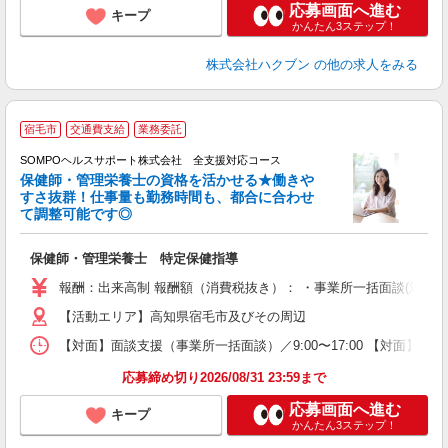
応募画面へ進む
キープ
かんたん3ステップ！
株式会社ハクブン
の他の求人をみる
宿毛市
交通費支給
業務委託
SOMPOヘルスサポート株式会社 全支援対応コース
保健師・管理栄養士の資格を活かせる★働きや
すさ抜群！仕事量も勤務時間も、都合に合わせ
て調整可能です◎
支
保健師・管理栄養士 特定保健指導
報酬：出来高制 報酬額（消費税抜き）： ・事業所一括面談(対面) 1日：
【活動エリア】高知県宿毛市及びその周辺
【対面】面談支援（事業所一括面談）／9:00〜17:00 【対面】面
応募締め切り2026/08/31 23:59まで
応募画面へ進む
キープ
かんたん3ステップ！