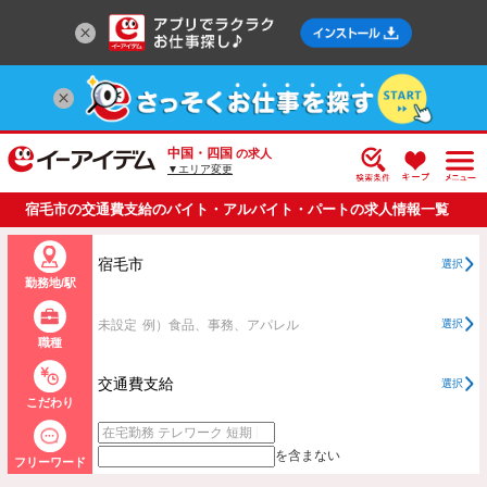
中国・四国
の求人
▼エリア変更
宿毛市の交通費支給のバイト・アルバイト・パートの求人情報一覧
宿毛市
選択
勤務地/駅
未設定
例）食品、事務、アパレル
選択
職種
交通費支給
選択
こだわり
を含まない
フリーワード