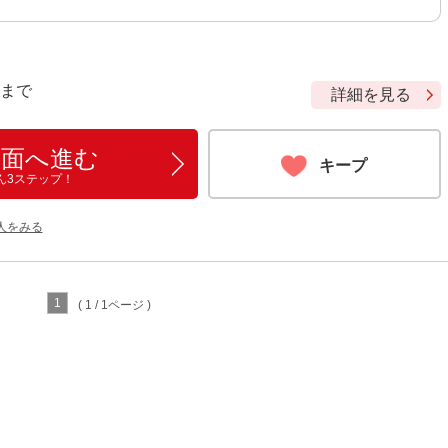
9 まで
詳細を見る
画面へ進む
キープ
ん3ステップ！
人をみる
1
( 1 / 1ページ )