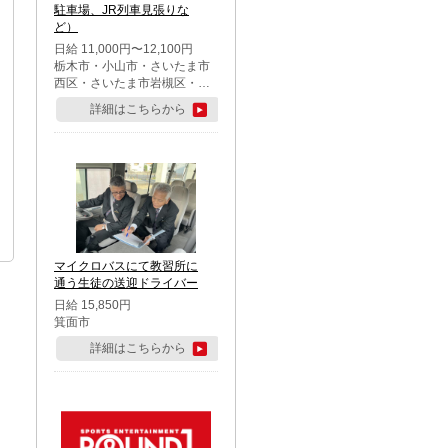
駐車場、JR列車見張りな
ど）
日給 11,000円〜12,100円
栃木市・小山市・さいたま市
西区・さいたま市岩槻区・久
喜市・蓮田市
詳細はこちらから
マイクロバスにて教習所に
通う生徒の送迎ドライバー
日給 15,850円
箕面市
詳細はこちらから