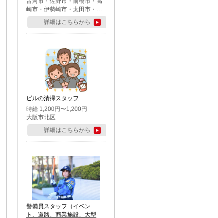
古河市・佐野市・前橋市・高
崎市・伊勢崎市・太田市・館
林市・藤岡市・大泉町・さい
詳細はこちらから
たま市北区・川越市・熊谷
市・行田市・秩父市・所沢
市・飯能市・東松山市・坂戸
市・鶴ケ島市・千葉市中央
区・市川市・松戸市・習志野
市・柏市・流山市・八千代
市・足立区・江戸川区・八王
子市・町田市
ビルの清掃スタッフ
時給 1,200円〜1,200円
大阪市北区
詳細はこちらから
警備員スタッフ（イベン
ト、道路、商業施設、大型