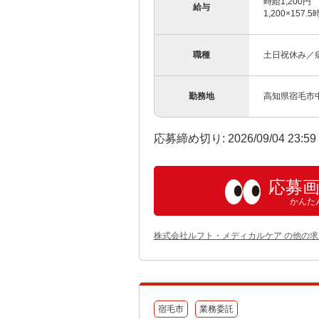
時給1,200
給与
1,200×157.
職種
土日祝休み／
勤務地
高知県宿毛市
応募締め切り: 2026/09/04 23:5
応募
かんた
株式会社ルフト・メディカルケア の他の求
宿毛市
業務委託