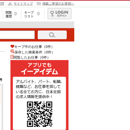
質問
サイトマップ
掲載ご希望のお客様へ
閲覧
キープ
0
0
履歴
リスト
ログイン
キープ中のお仕事（0件）
保存した検索条件（
0
件）
閲覧したお仕事（0件）
件