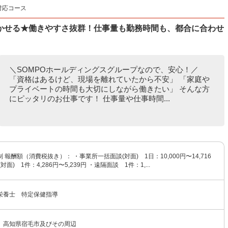
対応コース
かせる★働きやすさ抜群！仕事量も勤務時間も、都合に合わせ
＼SOMPOホールディングスグループなので、安心！／
「資格はあるけど、現場を離れていたから不安」 「家庭や
プライベートの時間も大切にしながら働きたい」 そんな方
にピッタリのお仕事です！ 仕事量や仕事時間...
 報酬額（消費税抜き）： ・事業所一括面談(対面) 1日：10,000円〜14,716
面) 1件：4,286円〜5,239円 ・遠隔面談 1件：1,...
栄養士 特定保健指導
】高知県宿毛市及びその周辺