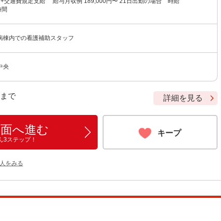
円 +交通費規定支給 給与月収例 189,000円〜 21日出勤の場合 時給
5時間
病棟内での看護補助スタッフ
中央
9 まで
詳細を見る
画面へ進む
キープ
ん3ステップ！
人をみる