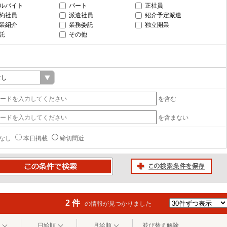
ルバイト
パート
正社員
約社員
派遣社員
紹介予定派遣
業紹介
業務委託
独立開業
託
その他
を含む
を含まない
なし
本日掲載
締切間近
この検索条件を保存
条件で検索
2 件
の情報が見つかりました
日給順
月給順
並び替え解除