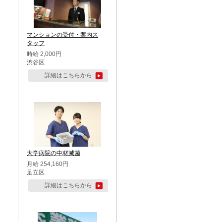
マンションの受付・案内ス
タッフ
時給 2,000円
渋谷区
詳細はこちらから
大学病院の中材滅菌
月給 254,160円
足立区
詳細はこちらから