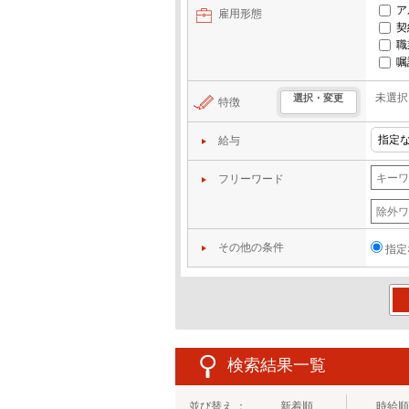
ア
雇用形態
契
職
嘱
未選択
選択・変更
特徴
給与
フリーワード
その他の条件
指定
この
検索結果一覧
並び替え ：
新着順
時給順