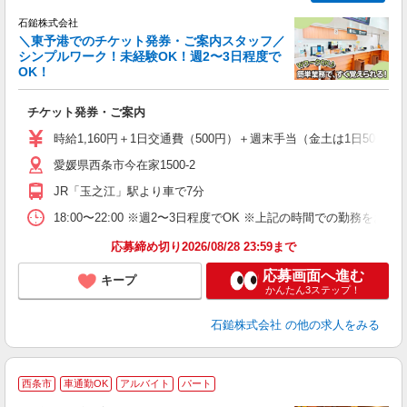
石鎚株式会社
＼東予港でのチケット発券・ご案内スタッフ／
シンプルワーク！未経験OK！週2〜3日程度で
は
OK！
2
シ
チケット発券・ご案内
未
務
時給1,160円＋1日交通費（500円）＋週末手当（金土は1日500円
夕
愛媛県西条市今在家1500-2
貸
JR「玉之江」駅より車で7分
18:00〜22:00 ※週2〜3日程度でOK ※上記の時間での勤務を
応募締め切り2026/08/28 23:59まで
応募画面へ進む
キープ
かんたん3ステップ！
石鎚株式会社
の他の求人をみる
西条市
車通勤OK
アルバイト
パート
気