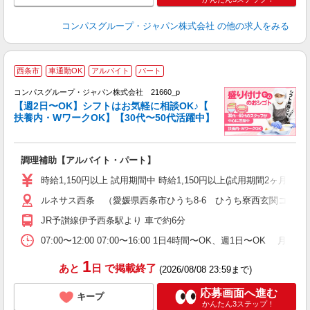
コンパスグループ・ジャパン株式会社
の他の求人をみる
西条市
車通勤OK
アルバイト
パート
コンパスグループ・ジャパン株式会社 21660_p
く
【週2日〜OK】シフトはお気軽に相談OK♪【
扶養内・WワークOK】【30代〜50代活躍中】
大
調理補助【アルバイト・パート】
入
歓
時給1,150円以上 試用期間中 時給1,150円以上(試用期間2ヶ月
～
ルネサス西条 （愛媛県西条市ひうち8-6 ひうち寮西玄関コンパ
用
務
JR予讃線伊予西条駅より 車で約6分
O
07:00〜12:00 07:00〜16:00 1日4時間〜OK、週1日〜
1
あと
日
で掲載終了
(2026/08/08 23:59まで)
応募画面へ進む
キープ
かんたん3ステップ！