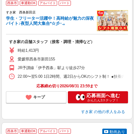
西条市
車通勤OK
アルバイト
パート
すき家 西条新田店
学生・フリーター活躍中！高時給が魅力の深夜
バイト♪夜型人間大集合*☆彡･.｡
つ
すき家の店舗スタッフ（接客・調理・清掃など）
履
ミ
時給1,413円
～
愛媛県西条市新田155
勤
社
JR予讃線「伊予西条」駅より徒歩27分
22:00〜翌5:00 1日2時間、週2日からOKのシフト制！ ●扶養内勤務
応募締め切り2026/08/31 23:59まで
応募画面へ進む
キープ
かんたん3ステップ！
すき家
の他の求人をみる
西条市
車通勤OK
アルバイト
パート
動画あり