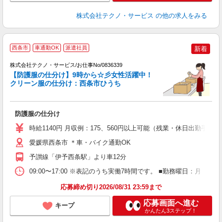
株式会社テクノ・サービス
の他の求人をみる
西条市
車通勤OK
派遣社員
新着
8
株式会社テクノ・サービス/お仕事No/0836339
【防護服の仕分け】9時から☆彡女性活躍中！
クリーン服の仕分け：西条市ひうち
管
防護服の仕分け
履
高
時給1140円 月収例：175、560円以上可能（残業・休日出勤手
勤
愛媛県西条市 ＊車・バイク通勤OK
予讃線「伊予西条駅」より車12分
09:00〜17:00 ※表記のうち実働7時間です。 ■勤務曜日：月
応募締め切り2026/08/31 23:59まで
応募画面へ進む
キープ
かんたん3ステップ！