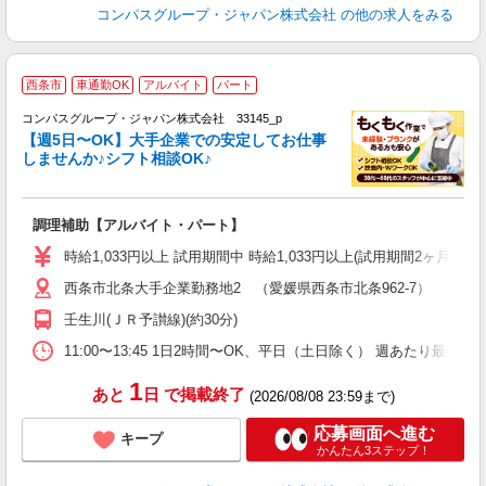
コンパスグループ・ジャパン株式会社
の他の求人をみる
西条市
車通勤OK
アルバイト
パート
コンパスグループ・ジャパン株式会社 33145_p
く
【週5日〜OK】大手企業での安定してお仕事
しませんか♪シフト相談OK♪
大
調理補助【アルバイト・パート】
入
歓
時給1,033円以上 試用期間中 時給1,033円以上(試用期間2ヶ月
～
西条市北条大手企業勤務地2 （愛媛県西条市北条962-7）
用
務
壬生川(ＪＲ予讃線)(約30分)
早
い
11:00〜13:45 1日2時間〜OK、平日（土日除く） 週あたり最低勤
1
あと
日
で掲載終了
(2026/08/08 23:59まで)
応募画面へ進む
キープ
かんたん3ステップ！