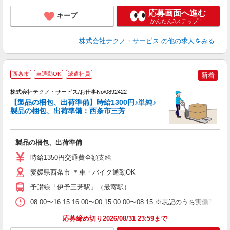
応募画面へ進む
キープ
かんたん3ステップ！
株式会社テクノ・サービス
の他の求人をみる
西条市
車通勤OK
派遣社員
新着
夜
株式会社テクノ・サービス/お仕事No/0892422
【製品の梱包、出荷準備】時給1300円♪単純♪
製品の梱包、出荷準備：西条市三芳
ー
国
製品の梱包、出荷準備
履
ミ
時給1350円交通費全額支給
休
あ
愛媛県西条市 ＊車・バイク通勤OK
予讃線「伊予三芳駅」（最寄駅）
08:00〜16:15 16:00〜00:15 00:00〜08:15 ※表記の
応募締め切り2026/08/31 23:59まで