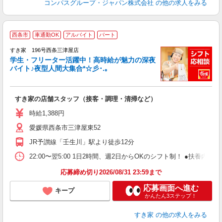
コンパスグループ・ジャパン株式会社
の他の求人をみる
西条市
車通勤OK
アルバイト
パート
すき家 196号西条三津屋店
学生・フリーター活躍中！高時給が魅力の深夜
バイト♪夜型人間大集合*☆彡･.｡
つ
すき家の店舗スタッフ（接客・調理・清掃など）
履
ミ
時給1,388円
～
愛媛県西条市三津屋東52
勤
社
JR予讃線「壬生川」駅より徒歩12分
22:00〜翌5:00 1日2時間、週2日からOKのシフト制！ ●扶養内勤務
応募締め切り2026/08/31 23:59まで
応募画面へ進む
キープ
かんたん3ステップ！
すき家
の他の求人をみる