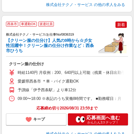
株式会社テクノ・サービス
の他の求人をみる
西条市
車通勤OK
派遣社員
新着
株式会社テクノ・サービス/お仕事No/0836319
【クリーン服の仕分け】人気の9時から☆彡女
中
性活躍中！クリーン服の仕分け作業など：西条
市ひうち
ル
クリーン服の仕分け
履
ミ
時給1140円 月収例：200、640円以上可能（残業・休日出勤手
休
援
愛媛県西条市 ＊車・バイク通勤OK
予讃線「伊予西条駅」より車12分
09:00〜18:00 ※表記のうち実働8時間です。 ■勤務曜日：月
応募締め切り2026/08/31 23:59まで
応募画面へ進む
キープ
かんたん3ステップ！
株式会社テクノ・サービス
の他の求人をみる