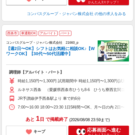
かんたん3ステップ！
コンパスグループ・ジャパン株式会社
の他の求人をみる
西条市
車通勤OK
アルバイト
パート
コンパスグループ・ジャパン株式会社 21660_p
く
【週2日〜OK】シフトはお気軽に相談OK♪【W
ワークOK】【30代〜50代活躍中】
大
調理師【アルバイト・パート】
入
歓
時給1,150円〜1,300円 試用期間中 時給1,150円〜1,300円(試
～
ルネサス西条 （愛媛県西条市ひうち8-6 ひうち寮西玄関コンパ
用
退
JR予讃線伊予西条駅より 車で約6分
業
7:00〜16:00 18:00〜23:30 1日5時間〜OK、月〜日の内 
1
あと
日
で掲載終了
(2026/08/08 23:59まで)
応募画面へ進む
キープ
かんたん3ステップ！