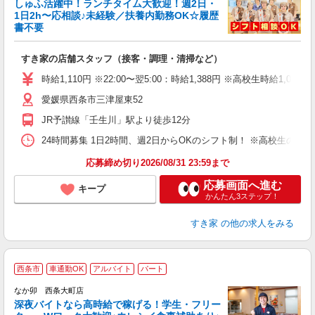
しゅふ活躍中！ランチタイム大歓迎！週2日・
安
1日2h〜応相談♪未経験／扶養内勤務OK☆履歴
書不要
の
すき家の店舗スタッフ（接客・調理・清掃など）
履
タ
時給1,110円 ※22:00〜翌5:00：時給1,388円 ※高校生時給1,050
（
愛媛県西条市三津屋東52
夜
事
JR予讃線「壬生川」駅より徒歩12分
24時間募集 1日2時間、週2日からOKのシフト制！ ※高校生のシ
応募締め切り2026/08/31 23:59まで
応募画面へ進む
キープ
かんたん3ステップ！
すき家
の他の求人をみる
西条市
車通勤OK
アルバイト
パート
ん
なか卯 西条大町店
深夜バイトなら高時給で稼げる！学生・フリー