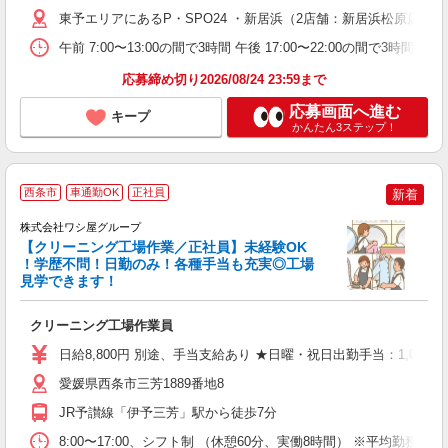
K
東予エリアにあるP・SPO24 ・新居浜（2店舗：新居浜松原店
午前 7:00〜13:00の間で3時間 午後 17:00〜22:00の
応募締め切り2026/08/24 23:59まで
応募画面へ進む
キープ
かんたん3ステップ！
西条市
車通勤OK
正社員
新着
株式会社ワシ屋グループ
【クリーニング工場作業／正社員】未経験OK
！学歴不問！日勤のみ！各種手当も充実◎工場
見学できます！
私
クリーニング工場作業員
入
タ
日給8,800円 別途、手当支給あり ★日曜・祝日出勤手当：1,000円/
通
あ
愛媛県西条市三芳1889番地8
JR予讃線「伊予三芳」駅から徒歩7分
8:00〜17:00、シフト制 （休憩60分、実働8時間） ※平均勤務日