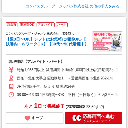
コンパスグループ・ジャパン株式会社
の他の求人をみる
西条市
車通勤OK
アルバイト
パート
コンパスグループ・ジャパン株式会社 33143_p
く
【週3日〜OK】シフトはお気軽に相談OK♪【
扶養内・WワークOK】【30代〜50代活躍中】
大
調理補助【アルバイト・パート】
入
歓
時給1,033円以上 試用期間中 時給1,033円以上(試用期間2ヶ月
～
西条市北条大手企業勤務地1 （愛媛県西条市北条962-14）
用
務
JR予讃線壬生川駅より 徒歩約24分
K
08:00〜13:30 1日3時間〜OK、平日（土日除く）の内3日〜/週
1
あと
日
で掲載終了
(2026/08/08 23:59まで)
応募画面へ進む
キープ
かんたん3ステップ！