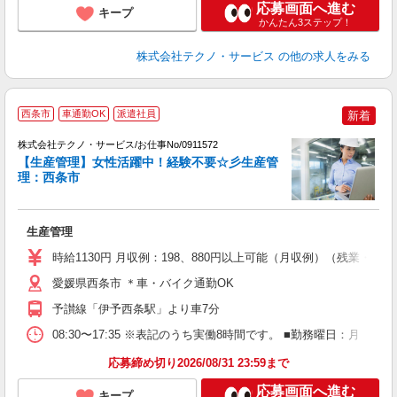
応募画面へ進む
キープ
かんたん3ステップ！
株式会社テクノ・サービス
の他の求人をみる
西条市
車通勤OK
派遣社員
新着
株式会社テクノ・サービス/お仕事No/0911572
【生産管理】女性活躍中！経験不要☆彡生産管
続
理：西条市
の
生産管理
履
ミ
時給1130円 月収例：198、880円以上可能（月収例）（残業・
休
あ
愛媛県西条市 ＊車・バイク通勤OK
予讃線「伊予西条駅」より車7分
08:30〜17:35 ※表記のうち実働8時間です。 ■勤務曜日：月
応募締め切り2026/08/31 23:59まで
応募画面へ進む
キープ