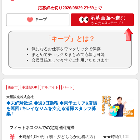
応募締め切り2026/08/29 23:59まで
応募画面へ進む
キープ
かんたん3ステップ！
「キープ」とは？
気になるお仕事をワンクリックで保存
まとめてチェック＆まとめて応募も可能
会員登録無しで今すぐご利用いただけます
西条市
車通勤OK
アルバイト
パート
方
大屋観光株式会社
◆未経験歓迎 ◆週3日勤務 ◆東予エリア6店舗
を巡回♪キレイなジムを支える清掃スタッフ募
集！
ま
フィットネスジムでの定期巡回清掃
未
4
★時給1,050円（朝・夕どちらか勤務の方） ★★時給1,100