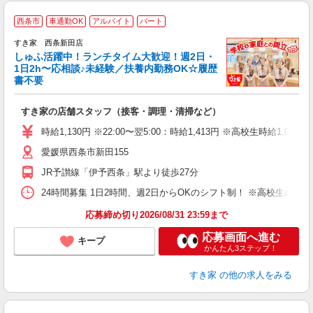
≪
西条市
車通勤OK
アルバイト
パート
すき家 西条新田店
しゅふ活躍中！ランチタイム大歓迎！週2日・
安
1日2h〜応相談♪未経験／扶養内勤務OK☆履歴
書不要
の
すき家の店舗スタッフ（接客・調理・清掃など）
履
タ
時給1,130円 ※22:00〜翌5:00：時給1,413円 ※高校生時給1,050
（
愛媛県西条市新田155
夜
事
JR予讃線「伊予西条」駅より徒歩27分
24時間募集 1日2時間、週2日からOKのシフト制！ ※高校生のシ
応募締め切り2026/08/31 23:59まで
応募画面へ進む
キープ
かんたん3ステップ！
すき家
の他の求人をみる