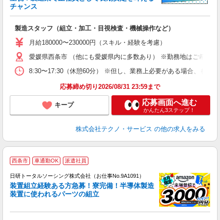
チャンス
く
入
製造スタッフ（組立・加工・目視検査・機械操作など）
未
あ
月給180000〜230000円（スキル・経験を考慮）
遣
愛媛県西条市 （他にも愛媛県内に多数あり） ※勤務地はご希望を
8:30〜17:30（休憩60分） ※但し、業務上必要がある場合
応募締め切り2026/08/31 23:59まで
応募画面へ進む
キープ
かんたん3ステップ！
株式会社テクノ・サービス
の他の求人をみる
◎
西条市
車通勤OK
派遣社員
n
日研トータルソーシング株式会社（お仕事No.9A1091）
ー
装置組立経験ある方急募！寮完備！半導体製造
z
装置に使われるパーツの組立
談
W