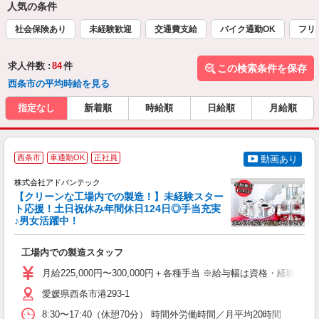
人気の条件
社会保険あり
未経験歓迎
交通費支給
バイク通勤OK
フリ
求人件数 :
84
件
この検索条件を保存
西条市の平均時給を見る
指定なし
新着順
時給順
日給順
月給順
西条市
車通勤OK
正社員
動画あり
株式会社アドバンテック
【クリーンな工場内での製造！】未経験スター
ト応援！土日祝休み年間休日124日◎手当充実
♪男女活躍中！
系
工場内での製造スタッフ
未
日
月給225,000円〜300,000円＋各種手当 ※給与幅は資格・
得
愛媛県西条市港293-1
8:30〜17:40（休憩70分） 時間外労働時間／月平均20時間