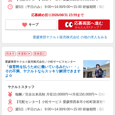
週5日（平日のみ） 9:00〜14:00/9:00〜15:00 研修期間：5日
応募締め切り2026/08/31 23:59まで
応募画面へ進む
キープ
かんたん3ステップ！
愛媛東部ヤクルト販売株式会社
の他の求人をみる
西条市
車通勤OK
業務委託
愛媛東部ヤクルト販売株式会社／小松サービスセンター
「保育料を払うために働いているみたい・・」
その不満、ヤクルトならスッキリ解消できます
よ☆
し
未
ヤクルトスタッフ
企
報酬／完全出来高制 月収10,0000円〜/月収150,000円〜
【宅配センター】小松サービス 愛媛県西条市小松町新屋敷甲2953-
週5日（平日のみ） 9:00〜14:00/9:00〜15:00 研修期間：5日