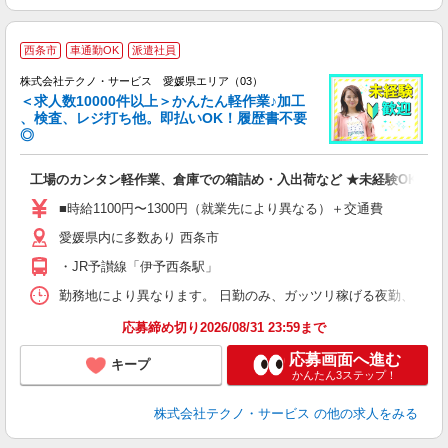
≪
西条市
車通勤OK
派遣社員
株式会社テクノ・サービス 愛媛県エリア（03）
＜求人数10000件以上＞かんたん軽作業♪加工
、検査、レジ打ち他。即払いOK！履歴書不要
◎
お
工場のカンタン軽作業、倉庫での箱詰め・入出荷など ★未経験OKのお
未
ア
■時給1100円〜1300円（就業先により異なる）＋交通費
の
愛媛県内に多数あり 西条市
・JR予讃線「伊予西条駅」
勤務地により異なります。 日勤のみ、ガッツリ稼げる夜勤、シフトによる交
応募締め切り2026/08/31 23:59まで
応募画面へ進む
キープ
かんたん3ステップ！
株式会社テクノ・サービス
の他の求人をみる