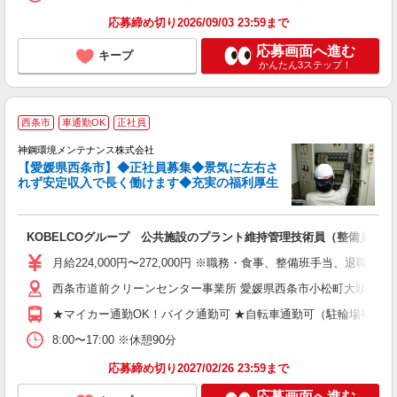
応募締め切り2026/09/03 23:59まで
応募画面へ進む
キープ
かんたん3ステップ！
【
西条市
車通勤OK
正社員
神鋼環境メンテナンス株式会社
【愛媛県西条市】◆正社員募集◆景気に左右さ
れず安定収入で長く働けます◆充実の福利厚生
達
KOBELCOグループ 公共施設のプラント維持管理技術員（整備員） 
入
月給224,000円〜272,000円 ※職務・食事、整備班手当、退
O
西条市道前クリーンセンター事業所 愛媛県西条市小松町大頭甲12
★マイカー通勤OK！バイク通勤可 ★自転車通勤可（駐輪場補助
あ
8:00〜17:00 ※休憩90分
応募締め切り2027/02/26 23:59まで
応募画面へ進む