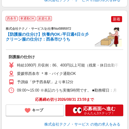
西条市
車通勤OK
派遣社員
新着
す
土
株式会社テクノ・サービス/お仕事No/0895972
【防護服の仕分け】扶養内OK♪平日週4日☆彡
ー
クリーン服の仕分け：西条市ひうち
仕
防護服の仕分け
履
ミ
時給1080円 月収例：86、400円以上可能（残業・休日出勤手当
休
社
愛媛県西条市 ＊車・バイク通勤OK
予讃線「伊予西条駅」より車12分
09:00〜15:00 ※表記のうち実働5時間です。 ■勤務曜日：月
応募締め切り2026/08/31 23:59まで
応募画面へ進む
キープ
かんたん3ステップ！
株式会社テクノ・サービス
の他の求人をみる