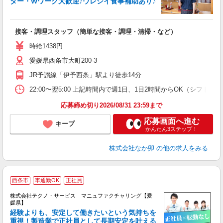
ター・Wワーク大歓迎♪ウレシイ食事補助あり♪
助
と
接客・調理スタッフ（簡単な接客・調理・清掃・など）
未
日
時給1438円
K
愛媛県西条市大町200-3
い
JR予讃線「伊予西条」駅より徒歩14分
22:00〜翌5:00 上記時間内で週1日、1日2時間からOK（シフト
応募締め切り2026/08/31 23:59まで
応募画面へ進む
キープ
かんたん3ステップ！
株式会社なか卯
の他の求人をみる
西条市
車通勤OK
正社員
株式会社テクノ・サービス マニュファクチャリング【愛
媛県】
経験よりも、安定して働きたいという気持ちを
重視！製造業で正社員として長期安定を叶える