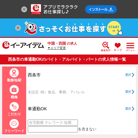
中国・四国
の求人
▼エリア変更
西条市の車通勤OKのバイト・アルバイト・パートの求人情報一覧
西条市
選択
勤務地/駅
未設定
例）食品、事務、アパレル
選択
職種
車通勤OK
選択
こだわり
を含まない
フリーワード