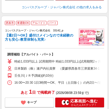
コンパスグループ・ジャパン株式会社
の他の求人をみる
西条市
車通勤OK
アルバイト
パート
コンパスグループ・ジャパン株式会社 33142_p
く
【週2日〜OK】盛付けメインなので未経験の
方も安心♪教育体制も充実♪
大
調理補助【アルバイト・パート】
入
歓
時給1,033円以上 試用期間中 時給1,033円以上(試用期間2ヶ月
～
日本製鉄（株）瀬戸内社員寮 （愛媛県西条市三津屋東34-1 プ
用
務
壬生川(ＪＲ予讃線)(約10分)
O
16:00〜20:30 1日3時間〜OK、平日（土日除く）の内2日〜/週
1
あと
日
で掲載終了
(2026/08/08 23:59まで)
応募画面へ進む
キープ
かんたん3ステップ！