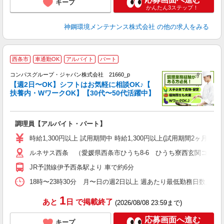
キープ
かんたん3ステップ！
神鋼環境メンテナンス株式会社
の他の求人をみる
西条市
車通勤OK
アルバイト
パート
コンパスグループ・ジャパン株式会社 21660_p
く
【週2日〜OK】シフトはお気軽に相談OK♪【
扶養内・WワークOK】【30代〜50代活躍中】
大
調理員【アルバイト・パート】
入
歓
時給1,300円以上 試用期間中 時給1,300円以上(試用期間2ヶ月
～
ルネサス西条 （愛媛県西条市ひうち8-6 ひうち寮西玄関コンパ
用
深
JR予讃線伊予西条駅より 車で約6分
助
18時〜23時30分 月〜日の週2日以上 週あたり最低勤務日数／2日
1
あと
日
で掲載終了
(2026/08/08 23:59まで)
応募画面へ進む
キープ