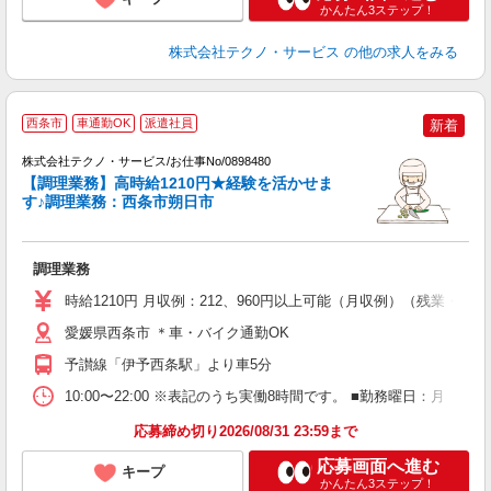
かんたん3ステップ！
株式会社テクノ・サービス
の他の求人をみる
西条市
車通勤OK
派遣社員
新着
株式会社テクノ・サービス/お仕事No/0898480
【調理業務】高時給1210円★経験を活かせま
ペ
す♪調理業務：西条市朔日市
お
調理業務
履
ミ
時給1210円 月収例：212、960円以上可能（月収例）（残業・
愛媛県西条市 ＊車・バイク通勤OK
予讃線「伊予西条駅」より車5分
10:00〜22:00 ※表記のうち実働8時間です。 ■勤務曜日：月
応募締め切り2026/08/31 23:59まで
応募画面へ進む
キープ
かんたん3ステップ！