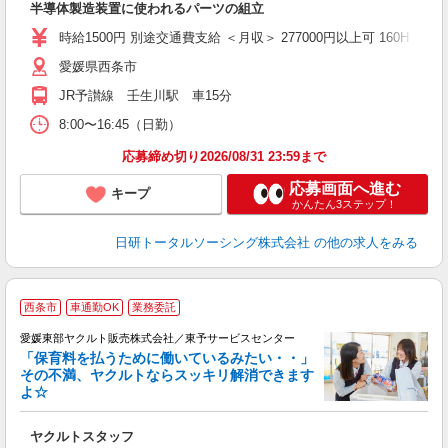
半導体製造装置に使われるパーツの組立
入
時給1500円 別途交通費支給 ＜月収＞ 277000円以上可 160H＋残業1
愛媛県西条市
JR予讃線 壬生川駅 車15分
8:00〜16:45（日勤）
応募締め切り2026/08/31 23:59まで
応募画面へ進む
キープ
かんたん3ステップ！
日研トータルソーシング株式会社
の他の求人をみる
西条市
車通勤OK
業務委託
愛媛東部ヤクルト販売株式会社／東予サービスセンター
「保育料を払うために働いているみたい・・」
その不満、ヤクルトならスッキリ解消できます
よ☆
し
未
ヤクルトスタッフ
企