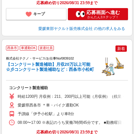
応募締め切り2026/08/31 23:59まで
応募画面へ進む
キープ
かんたん3ステップ！
愛媛東部ヤクルト販売株式会社
の他の求人をみる
西条市
車通勤OK
派遣社員
新着
株式会社テクノ・サービス/お仕事No/0839102
【コンクリート製造補助】月収20万以上可能
☆彡コンクリート製造補助など：西条市小松町
ー
国
コンクリート製造補助
履
ミ
時給1200円 月収例：211、200円以上可能（月収例）（残業・
通
り
愛媛県西条市 ＊車・バイク通勤OK
予讃線「伊予小松駅」より車8分
08:00〜17:00 ※表記のうち実働7時間45分です。 ■勤務曜日
応募締め切り2026/08/31 23:59まで