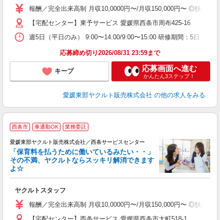
報酬／完全出来高制 月収10,0000円〜/月収150,000円〜
【宅配センター】東予サービス 愛媛県西条市周布425-16
週5日（平日のみ） 9:00〜14:00/9:00〜15:00 研修期間：5日
応募締め切り2026/08/31 23:59まで
応募画面へ進む
キープ
かんたん3ステップ！
愛媛東部ヤクルト販売株式会社
の他の求人をみる
西条市
車通勤OK
業務委託
愛媛東部ヤクルト販売株式会社／西条サービスセンター
「保育料を払うために働いているみたい・・」
その不満、ヤクルトならスッキリ解消できます
よ☆
し
未
ヤクルトスタッフ
企
報酬／完全出来高制 月収10,0000円〜/月収150,000円〜
【宅配センター】西条サービス 愛媛県西条市大町518-1