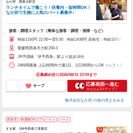
なか卯 西条大町店
ランチタイムで働こう！扶養内・短時間OK！
なか卯で主婦に人気のパート募集中♪
き
接客・調理スタッフ（簡単な接客・調理・清掃・など）
未
O
時給1150円 22:00〜翌5:00：時給1438円 高校生：時給1050円
イ
愛媛県西条市大町200-3
補
JR予讃線「伊予西条」駅より徒歩14分
24時間募集 上記時間内で週1日、1日2時間からOK（シフト制） 
応募締め切り2026/08/31 23:59まで
応募画面へ進む
キープ
かんたん3ステップ！
株式会社なか卯
の他の求人をみる
≪
西条市
車通勤OK
アルバイト
パート
すき家 196号西条三津屋店