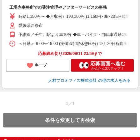
即
工場内事務所での受注管理やアフターサービスの事務
格
K
時給1,150円〜 ◆月収例）198,380円 (1,150円×8h×20日+残業1
み
愛媛県西条市
勤
交
予讃線／壬生川駅より車10分 ◆車・バイク・自転車通勤OK
＜日勤＞ 9:00〜18:00 (実働8時間/休憩60分) ※月20日程度出勤 
応募締め切り2026/09/11 23:59まで
応募画面へ進む
キープ
かんたん3ステップ！
人材プロオフィス株式会社
の他の求人をみる
1／1
条件を変更して再検索