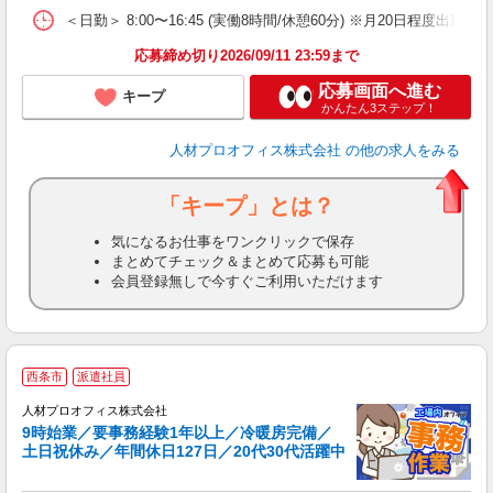
＜日勤＞ 8:00〜16:45 (実働8時間/休憩60分) ※月20日程度出勤 
応募締め切り2026/09/11 23:59まで
応募画面へ進む
キープ
かんたん3ステップ！
人材プロオフィス株式会社
の他の求人をみる
「キープ」とは？
気になるお仕事をワンクリックで保存
まとめてチェック＆まとめて応募も可能
会員登録無しで今すぐご利用いただけます
＜
西条市
派遣社員
人材プロオフィス株式会社
9時始業／要事務経験1年以上／冷暖房完備／
ピ
土日祝休み／年間休日127日／20代30代活躍中
ラ
ア