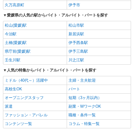
久万高原町
伊予市
愛媛県の人気の駅からバイト・アルバイト・パートを探す
松山(愛媛)駅
松山市駅
今治駅
新居浜駅
土橋(愛媛)駅
伊予西条駅
県庁前(愛媛)駅
伊予三島駅
壬生川駅
川之江駅
人気の特集からバイト・アルバイト・パートを探す
ミドル（40代～）活躍中
主婦・主夫歓迎
高校生OK
パート
オープニングスタッフ
短期（3ヶ月以内）
派遣
副業・WワークOK
ファッション・アパレル
職種・条件一覧
コンテンツ一覧
コラム・特集一覧