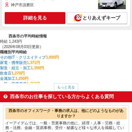
神戸市須磨区
詳細を見る
とりあえずキープ
西条市の平均時給情報
時給 1,243円
（2026年08月03日更新）
職種別平均時給
その他IT・クリエイティブ
3,000円
家電・携帯販売
1,371円
製造・組立・加工
1,350円
飲食店
1,270円
金属加工
1,250円
一般・営業事務
1,250円
もっと見る
ファストフード・デリ
1,231円
食品製造・加工
1,210円
西条市のお仕事を探している方からよくある質問
クレーン・玉掛
1,200円
板金・塗装・溶接
1,200円
西条市の他の職種の平均時給を見る
西条市のオフィスワーク・事務の求人は、他にどのようなものがあ
りますか？
イーアイデムでは、一般・営業事務の他に、経理・人事・労務・総
務・法務、金融・貿易事務、受付・秘書など様々な求人を掲載してい