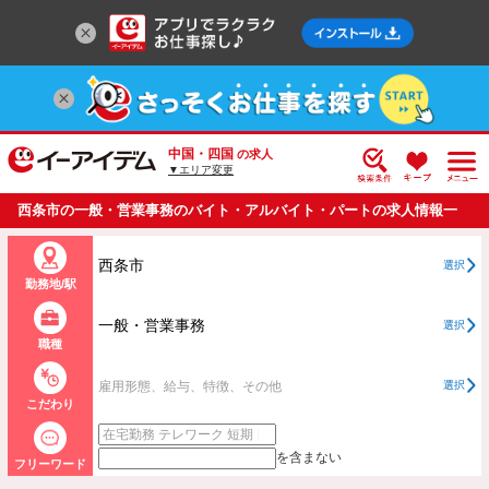
中国・四国
の求人
▼エリア変更
西条市の一般・営業事務のバイト・アルバイト・パートの求人情報一
覧
西条市
選択
勤務地/駅
一般・営業事務
選択
職種
雇用形態、給与、特徴、その他
選択
こだわり
を含まない
フリーワード