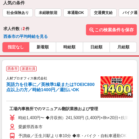
人気の条件
社会保険あり
未経験歓迎
車通勤OK
交通費支給
バイク通
求人件数 :
2
件
この検索条件を保存
西条市の平均時給を見る
指定なし
新着順
時給順
日給順
月給順
＜
西条市
派遣社員
【
人材プロオフィス株式会社
英語力を仕事に／英検準1級またはTOEIC800
点以上の方／時給1400円／週払いOK
が
工場内事務所でのマニュアル翻訳業務および管理
即
格
時給1,400円〜 ◆月収例）241,500円 (1,400円×8h×20日+残業1
K
愛媛県西条市
み
勤
予讃線／壬生川駅より車10分 ◆車・バイク・自転車通勤OK
交