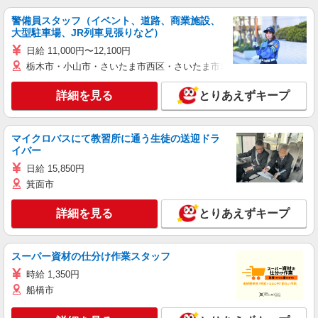
警備員スタッフ（イベント、道路、商業施設、
大型駐車場、JR列車見張りなど）
日給 11,000円〜12,100円
栃木市・小山市・さいたま市西区・さいたま市岩槻区・久喜市・蓮田
詳細を見る
とりあえずキープ
マイクロバスにて教習所に通う生徒の送迎ドラ
イバー
日給 15,850円
箕面市
詳細を見る
とりあえずキープ
スーパー資材の仕分け作業スタッフ
時給 1,350円
船橋市