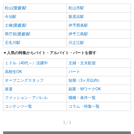
松山(愛媛)駅
松山市駅
今治駅
新居浜駅
土橋(愛媛)駅
伊予西条駅
県庁前(愛媛)駅
伊予三島駅
壬生川駅
川之江駅
人気の特集からバイト・アルバイト・パートを探す
ミドル（40代～）活躍中
主婦・主夫歓迎
高校生OK
パート
オープニングスタッフ
短期（3ヶ月以内）
派遣
副業・WワークOK
ファッション・アパレル
職種・条件一覧
コンテンツ一覧
コラム・特集一覧
1／1