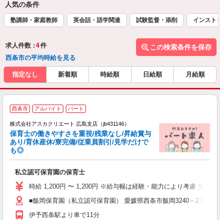
人気の条件
塾講師・家庭教師
英会話・語学関連
試験監督・添削
インスト
求人件数 :
4
件
この検索条件を保存
西条市の平均時給を見る
指定なし
新着順
時給順
日給順
月給順
西条市
アルバイト
パート
株式会社アスカクリエート 広島支店（jb431146）
保育士の働きやすさを重視/残業なし/昇給賞与
あり/育休産休/寮完備/従業員割引/見学だけで
も◎
面
私立認可保育園の保育士
入
不
時給 1,200円 〜 1,200円 ※給与幅は経験・能力により考慮 交通
あ
■飯岡保育園（私立認可保育園） 愛媛県西条市飯岡3240－2 駐車
族
伊予西条駅より車で11分