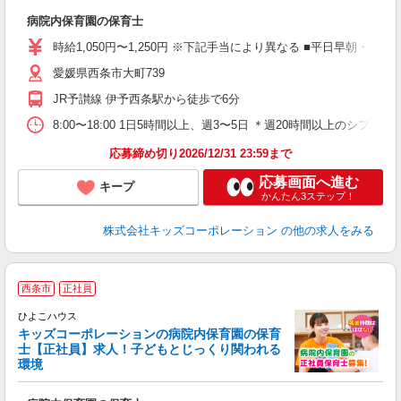
病院内保育園の保育士
時給1,050円〜1,250円 ※下記手当により異なる ■平日早朝・夕
愛媛県西条市大町739
JR予讃線 伊予西条駅から徒歩で6分
8:00〜18:00 1日5時間以上、週3〜5日 ＊週20時間以上の
応募締め切り2026/12/31 23:59まで
応募画面へ進む
キープ
かんたん3ステップ！
株式会社キッズコーポレーション
の他の求人をみる
西条市
正社員
ひよこハウス
内
キッズコーポレーションの病院内保育園の保育
士【正社員】求人！子どもとじっくり関われる
環境