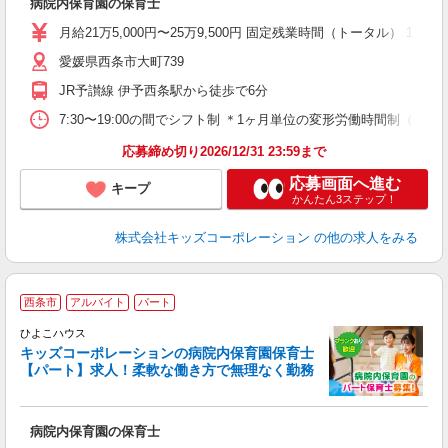
病院内保育園の保育士
月給21万5,000円〜25万9,500円 固定残業時間（トータル） 15.00
愛媛県西条市大町739
JR予讃線 伊予西条駅から徒歩で6分
7:30〜19:00の間でシフト制 ＊1ヶ月単位の変形労働時間制（所定労
応募締め切り2026/12/31 23:59まで
応募画面へ進む
キープ
かんたん3ステップ！
株式会社キッズコーポレーション
の他の求人をみる
西条市
アルバイト
パート
ひよこハウス
◎
キッズコーポレーションの病院内保育園保育士
【パート】求人！柔軟な働き方で無理なく勤務
病院内保育園の保育士