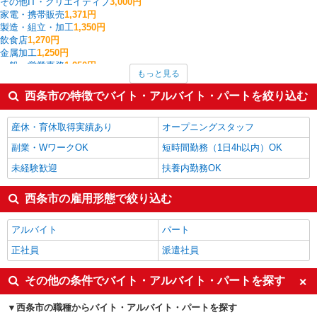
その他IT・クリエイティブ
3,000円
家電・携帯販売
1,371円
製造・組立・加工
1,350円
飲食店
1,270円
金属加工
1,250円
一般・営業事務
1,250円
もっと見る
ファストフード・デリ
1,231円
食品製造・加工
1,210円
西条市の特徴でバイト・アルバイト・パートを絞り込む
クレーン・玉掛
1,200円
板金・塗装・溶接
1,200円
産休・育休取得実績あり
オープニングスタッフ
西条市の他の職種の平均時給を見る
副業・WワークOK
短時間勤務（1日4h以内）OK
未経験歓迎
扶養内勤務OK
西条市の雇用形態で絞り込む
アルバイト
パート
正社員
派遣社員
その他の条件でバイト・アルバイト・パートを探す
西条市の職種からバイト・アルバイト・パートを探す