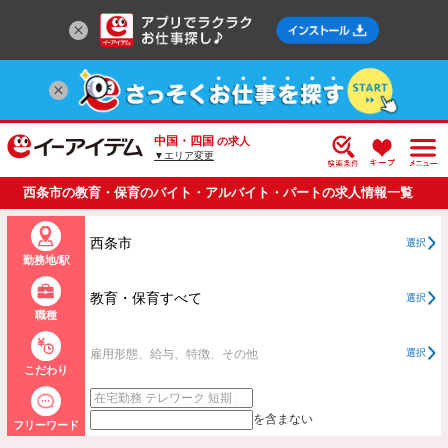
中国・四国
の求人
▼エリア変更
西条市の教育・保育のバイト・アルバイト・パートの求人情報一覧
西条市
選択
勤務地/駅
教育・保育すべて
選択
職種
雇用形態、給与、特徴、その他
選択
こだわり
を含まない
フリーワード