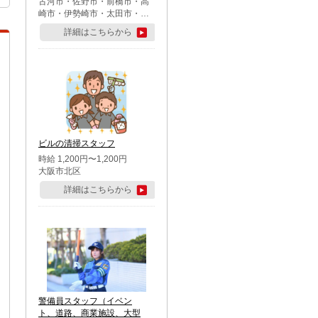
古河市・佐野市・前橋市・高
崎市・伊勢崎市・太田市・館
林市・藤岡市・大泉町・さい
詳細はこちらから
たま市北区・川越市・熊谷
市・行田市・秩父市・所沢
市・飯能市・東松山市・坂戸
市・鶴ケ島市・千葉市中央
区・市川市・松戸市・習志野
市・柏市・流山市・八千代
市・足立区・江戸川区・八王
子市・町田市
ビルの清掃スタッフ
時給 1,200円〜1,200円
大阪市北区
詳細はこちらから
警備員スタッフ（イベン
ト、道路、商業施設、大型