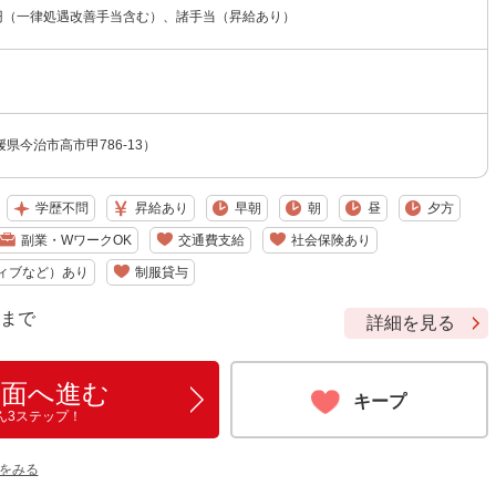
00円（一律処遇改善手当含む）、諸手当（昇給あり）
県今治市高市甲786-13）
学歴不問
昇給あり
早朝
朝
昼
夕方
副業・WワークOK
交通費支給
社会保険あり
ィブなど）あり
制服貸与
9 まで
詳細を見る
画面へ進む
キープ
ん3ステップ！
をみる