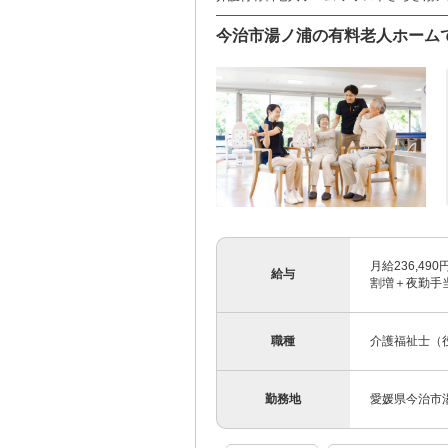
今治市湯ノ浦の有料老人ホーム
月給236,49
給与
割増＋夜勤手
職種
介護福祉士（
勤務地
愛媛県今治市湯