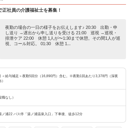
で正社員の介護福祉士を募集！
夜勤の場合の一日の様子をお伝えします♪ 20:30 出勤・申
し送り →遅出から申し送りを受ける 21:00 巡視 →巡視・
排泄ケア 22:00 休憩 1人が〜1:30まで休憩。その間1人が巡
視、コール対応。 01:30 休憩 1...
0円 ＜給与補足＞夜勤5回分（16,890円）含む。※夜勤1回あたり3,378円（深夜
当）
役職なし）
ノ浦22 バス停「湯ノ浦温泉入口」下車後、徒歩12分