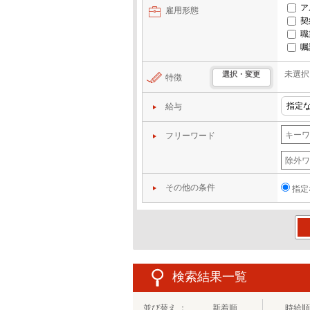
ア
雇用形態
契
職
嘱
未選択
選択・変更
特徴
給与
フリーワード
その他の条件
指定
この
検索結果一覧
並び替え ：
新着順
時給順