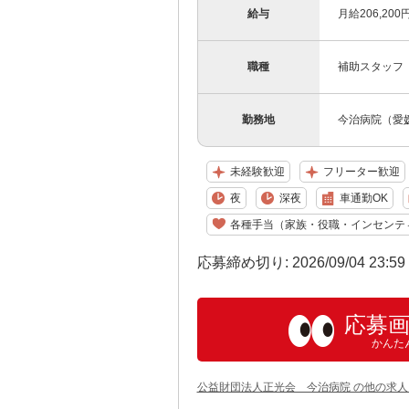
給与
月給206,2
職種
補助スタッフ
勤務地
今治病院（愛媛
未経験歓迎
フリーター歓迎
夜
深夜
車通勤OK
各種手当（家族・役職・インセンテ
応募締め切り: 2026/09/04 23:5
応募
かんた
公益財団法人正光会 今治病院 の他の求人