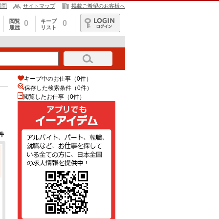
質問
サイトマップ
掲載ご希望のお客様へ
閲覧
キープ
0
0
履歴
リスト
ログイン
キープ中のお仕事（0件）
保存した検索条件（
0
件）
閲覧したお仕事（0件）
件