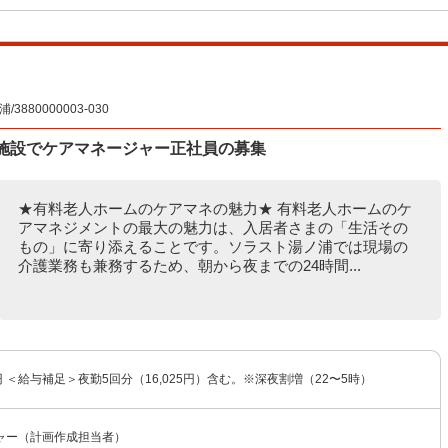
80000003-030
護施設でケアマネージャー正社員の募集
★有料老人ホームのケアマネの魅力★ 有料老人ホームのケ
アマネジメントの最大の魅力は、入居者さまの「生活その
もの」に寄り添えることです。ソラスト湯ノ浦では現場の
介護業務も兼務するため、朝から夜までの24時間...
5円 ＜給与補足＞夜勤5回分（16,025円）含む。※深夜割増（22〜5時）
ャー（計画作成担当者）