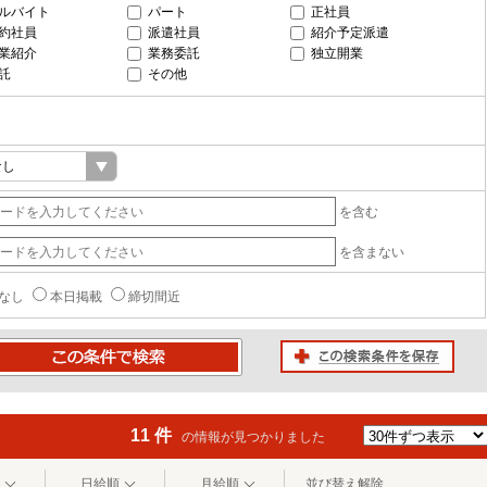
ルバイト
パート
正社員
約社員
派遣社員
紹介予定派遣
業紹介
業務委託
独立開業
託
その他
を含む
を含まない
なし
本日掲載
締切間近
この検索条件を保存
条件で検索
11 件
の情報が見つかりました
日給順
月給順
並び替え解除