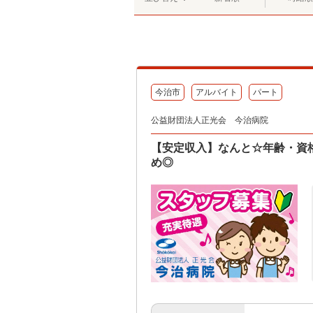
今治市
アルバイト
パート
公益財団法人正光会 今治病院
【安定収入】なんと☆年齢・資
め◎