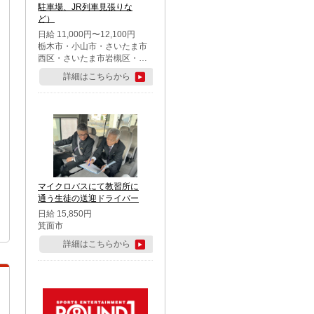
駐車場、JR列車見張りな
ど）
日給 11,000円〜12,100円
栃木市・小山市・さいたま市
西区・さいたま市岩槻区・久
喜市・蓮田市
詳細はこちらから
マイクロバスにて教習所に
通う生徒の送迎ドライバー
日給 15,850円
箕面市
詳細はこちらから