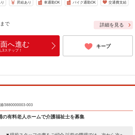
あり
昇給あり
車通勤OK
バイク通勤OK
交通費支給
9 まで
詳細を見る
画面へ進む
キープ
ん3ステップ！
80000003-003
浦の有料老人ホームで介護福祉士を募集
▼現役スタッフの声をご紹介 以前の職場では、次から次へ