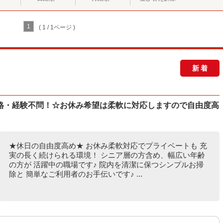
1
( 1 / 1ページ )
新着
格・経験不問！☆お休み希望は柔軟に対応しますので自由度高
★休日の自由度高め★ お休み柔軟対応でプライベートも 充
実の長く続けられる環境！ シニア層の方含め、幅広い年齢
の方が 活躍中の職場です♪ 院内を清潔に保つシンプルお掃
除と 簡単なご利用者のお手伝いです♪ ...