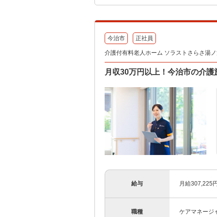
今治市
正社員
介護付有料老人ホーム ソラストさらさ湯ノ浦/38
月収30万円以上！今治市の介
給与
月給307,22
職種
ケアマネージ