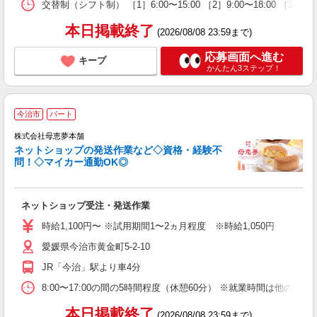
交替制（シフト制） ［1］6:00〜15:00 ［2］9:00〜18
本日掲載終了
(2026/08/08 23:59まで)
応募画面へ進む
キープ
かんたん3ステップ！
今治市
パート
株式会社母恵夢本舗
ネットショップの発送作業など◇資格・経験不
で
問！◇マイカー通勤OK◎
未
昼
ネットショップ受注・発送作業
時給1,100円〜 ※試用期間1〜2ヵ月程度 ※時給1,050円
愛媛県今治市黄金町5-2-10
JR「今治」駅より車4分
8:00〜17:00の間の5時間程度（休憩60分） ※就業時間は他
本日掲載終了
(2026/08/08 23:59まで)