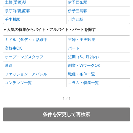
土橋(愛媛)駅
伊予西条駅
県庁前(愛媛)駅
伊予三島駅
壬生川駅
川之江駅
人気の特集からバイト・アルバイト・パートを探す
ミドル（40代～）活躍中
主婦・主夫歓迎
高校生OK
パート
オープニングスタッフ
短期（3ヶ月以内）
派遣
副業・WワークOK
ファッション・アパレル
職種・条件一覧
コンテンツ一覧
コラム・特集一覧
1／1
条件を変更して再検索