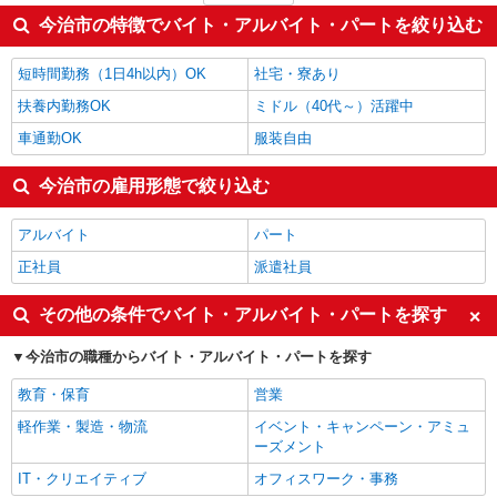
サービス提供責任者・ソーシャルワーカー
1,235円
今治市の特徴でバイト・アルバイト・パートを絞り込む
食品・試食販売
1,200円
ファミリーレストラン・回転寿司
1,193円
短時間勤務（1日4h以内）OK
社宅・寮あり
今治市の他の職種の平均時給を見る
扶養内勤務OK
ミドル（40代～）活躍中
車通勤OK
服装自由
今治市の雇用形態で絞り込む
アルバイト
パート
正社員
派遣社員
その他の条件でバイト・アルバイト・パートを探す
今治市の職種からバイト・アルバイト・パートを探す
教育・保育
営業
軽作業・製造・物流
イベント・キャンペーン・アミュ
ーズメント
IT・クリエイティブ
オフィスワーク・事務