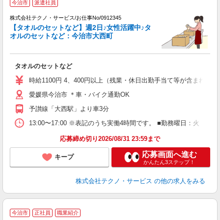
今治市
派遣社員
多
株式会社テクノ・サービス/お仕事No/0912345
【タオルのセットなど】週2日♪女性活躍中♪タ
ち
オルのセットなど：今治市大西町
ひ
タオルのセットなど
履
ミ
時給1100円 4、400円以上（残業・休日出勤手当て等が含まれて
バ
愛媛県今治市 ＊車・バイク通勤OK
格
予讃線「大西駅」より車3分
13:00〜17:00 ※表記のうち実働4時間です。 ■勤務曜日：火 
応募締め切り2026/08/31 23:59まで
応募画面へ進む
キープ
かんたん3ステップ！
株式会社テクノ・サービス
の他の求人をみる
今治市
正社員
職業紹介