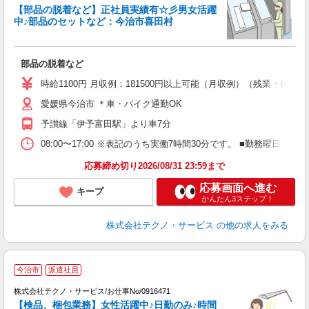
【部品の脱着など】正社員実績有☆彡男女活躍
中♪部品のセットなど：今治市喜田村
ギ
の
部品の脱着など
履
ミ
時給1100円 月収例：181500円以上可能（月収例）（残業・休
売
愛媛県今治市 ＊車・バイク通勤OK
得
予讃線「伊予富田駅」より車7分
08:00〜17:00 ※表記のうち実働7時間30分です。 ■勤務曜日
応募締め切り2026/08/31 23:59まで
応募画面へ進む
キープ
かんたん3ステップ！
株式会社テクノ・サービス
の他の求人をみる
今治市
派遣社員
間
株式会社テクノ・サービス/お仕事No/0916471
お
【検品、梱包業務】女性活躍中♪日勤のみ♪時間