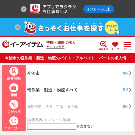
中国・四国
の求人
▼エリア変更
今治市の軽作業・製造・物流のバイト・アルバイト・パートの求人情
報一覧
今治市
選択
勤務地/駅
軽作業・製造・物流すべて
選択
職種
雇用形態、給与、特徴、その他
選択
こだわり
を含まない
フリーワード