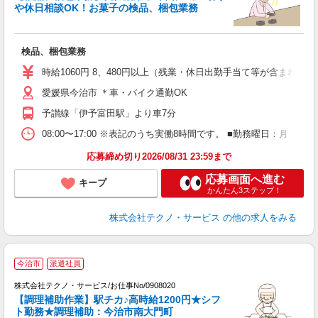
や休日相談OK！お菓子の検品、梱包業務
理
検品、梱包業務
履
ミ
時給1060円 8、480円以上（残業・休日出勤手当て等が含まれて
愛媛県今治市 ＊車・バイク通勤OK
予讃線「伊予富田駅」より車7分
08:00〜17:00 ※表記のうち実働8時間です。 ■勤務曜日：月
応募締め切り2026/08/31 23:59まで
応募画面へ進む
キープ
かんたん3ステップ！
株式会社テクノ・サービス
の他の求人をみる
今治市
派遣社員
難
株式会社テクノ・サービス/お仕事No/0908020
【調理補助作業】駅チカ♪高時給1200円★シフ
ト勤務★調理補助：今治市南大門町