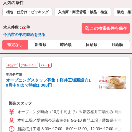
人気の条件
梱包・仕分け・ピッキング
入出庫・商品管理・検品・検査
製造・組
求人件数 :
22
件
この検索条件を保存
今治市の平均時給を見る
指定なし
新着順
時給順
日給順
月給順
今治市
アルバイト
パート
チ
母恵夢本舗
オープニングスタッフ募集！桜井工場新設☆1
0月中旬まで時給1,300円！
場
未
製造スタッフ
ー
務
オープニング時給（10月中旬まで）※新設桜井工場のみ 時給1,300円 
方
本社工場／愛媛県今治市黄金町5-2-10 東門工場／愛媛県今治市東門
社
新設桜井工場 8:00〜17:00、8:00〜13:00、12:00〜17:00 ※上記