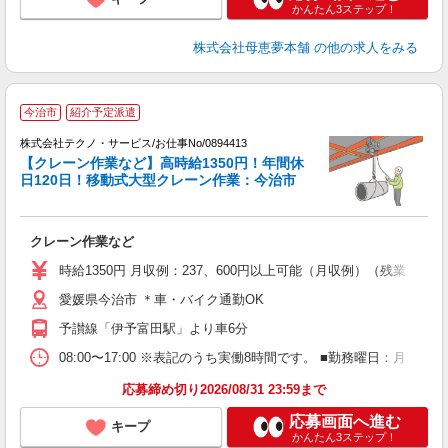
かんたん3ステップ！
株式会社母恵夢本舗
の他の求人をみる
今治市
紹介予定派遣
株式会社テクノ・サービス/お仕事No/0894413
【クレーン作業など】高時給1350円！年間休
ン
日120日！移動式大型クレーン作業：今治市
仕
クレーン作業など
履
ラ
時給1350円 月収例：237、600円以上可能（月収例）（残業・
O
愛媛県今治市 ＊車・バイク通勤OK
予讃線「伊予富田駅」より車6分
08:00〜17:00 ※表記のうち実働8時間です。 ■勤務曜日：月
応募締め切り2026/08/31 23:59まで
応募画面へ進む
キープ
かんたん3ステップ！