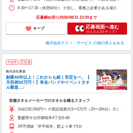
8:30〜17:30（休憩60分） ※但し、業務上必要がある場合
応募締め切り2026/08/31 23:59まで
応募画面へ進む
キープ
かんたん3ステップ！
株式会社テクノ・サービス
の他の求人をみる
今治市
正社員
株式会社東進
創業40年以上！これからも続く安定をー。【
働
月収例30万円！】有名バンドやイベントタオ
ル製造…♪
未
老舗タオルメーカーでのタオルを織るスタッフ
経
6
月給230,000円〜 ※固定残業代3〜5万円（20〜30h分）含
愛媛県今治市郷桜井4丁目6-48
JR予讃線「伊予桜井」駅より車で5分