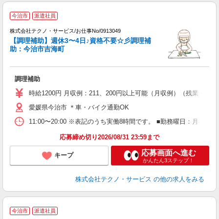
今治市
派遣社員
理
株式会社テクノ・サービス/お仕事No/0913049
【調理補助】週休3〜4日♪資格不要☆彡調理補
ち
助：今治市吉海町
ひ
調理補助
履
ミ
時給1200円 月収例：211、200円以上可能（月収例）（残業・
勤
愛媛県今治市 ＊車・バイク通勤OK
り
11:00〜20:00 ※表記のうち実働8時間です。 ■勤務曜日：月
応募締め切り2026/08/31 23:59まで
応募画面へ進む
キープ
かんたん3ステップ！
株式会社テクノ・サービス
の他の求人をみる
今治市
派遣社員
視