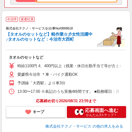
今治市
派遣社員
株式会社テクノ・サービス/お仕事No/0899618
【タオルのセットなど】軽作業☆彡女性活躍中
ち
♪タオルのセットなど：今治市大西町
ひ
タオルのセットなど
履
ミ
時給1100円 4、400円以上（残業・休日出勤手当て等が含まれて
バ
愛媛県今治市 ＊車・バイク通勤OK
格
予讃線「大西駅」より車3分
13:00〜17:00 ※表記のうち実働4時間です。 ■勤務曜日：月
応募締め切り2026/08/31 23:59まで
応募画面へ進む
キープ
かんたん3ステップ！
株式会社テクノ・サービス
の他の求人をみる