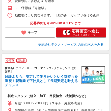
愛媛県内に多数あり 今治市
・JR予讃線「今治駅」
勤務地により異なります。 日勤のみ、ガッツリ稼げる夜勤、シフトによる交
応募締め切り2026/08/31 23:59まで
応募画面へ進む
キープ
かんたん3ステップ！
株式会社テクノ・サービス
の他の求人をみる
今治市
正社員
株式会社テクノ・サービス マニュファクチャリング【愛
媛県】
経験よりも、安定して働きたいという気持ちを
重視！製造業で正社員として長期安定を叶える
チャンス
く
入
製造スタッフ（組立・加工・目視検査・機械操作など）
未
あ
月給180000〜230000円（スキル・経験を考慮）
遣
愛媛県今治市 （他にも愛媛県内に多数あり） ※勤務地はご希望を