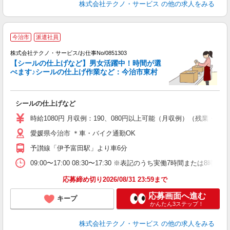
株式会社テクノ・サービス
の他の求人をみる
今治市
派遣社員
経
株式会社テクノ・サービス/お仕事No/0851303
【シールの仕上げなど】男女活躍中！時間が選
ギ
べます♪シールの仕上げ作業など：今治市東村
ま
シールの仕上げなど
履
ミ
時給1080円 月収例：190、080円以上可能（月収例）（残業・
な
愛媛県今治市 ＊車・バイク通勤OK
り
予讃線「伊予富田駅」より車6分
09:00〜17:00 08:30〜17:30 ※表記のうち実働7時間また
応募締め切り2026/08/31 23:59まで
応募画面へ進む
キープ
かんたん3ステップ！
株式会社テクノ・サービス
の他の求人をみる