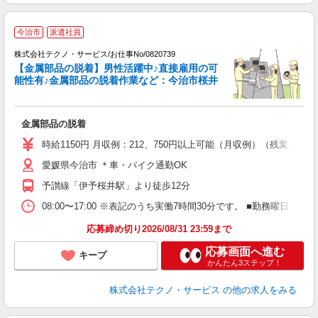
今治市
派遣社員
男
株式会社テクノ・サービス/お仕事No/0820739
【金属部品の脱着】男性活躍中♪直接雇用の可
フ
能性有♪金属部品の脱着作業など：今治市桜井
ま
金属部品の脱着
履
ミ
時給1150円 月収例：212、750円以上可能（月収例）（残業・
通
愛媛県今治市 ＊車・バイク通勤OK
り
予讃線「伊予桜井駅」より徒歩12分
08:00〜17:00 ※表記のうち実働7時間30分です。 ■勤務曜日
応募締め切り2026/08/31 23:59まで
応募画面へ進む
キープ
かんたん3ステップ！
株式会社テクノ・サービス
の他の求人をみる