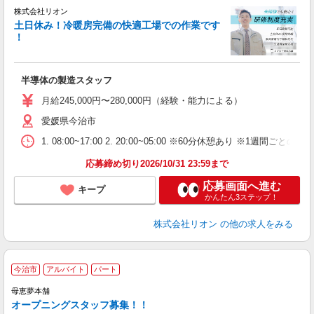
株式会社リオン
土日休み！冷暖房完備の快適工場での作業です
！
家
社
半導体の製造スタッフ
入
場
月給245,000円〜280,000円（経験・能力による）
タ
愛媛県今治市
額
業
1. 08:00~17:00 2. 20:00~05:00 ※60分休憩あり ※1週間ごとの2
あ
応募締め切り2026/10/31 23:59まで
応募画面へ進む
キープ
かんたん3ステップ！
株式会社リオン
の他の求人をみる
今治市
アルバイト
パート
母恵夢本舗
オープニングスタッフ募集！！