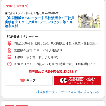
今治市
派遣社員
期
株式会社テクノ・サービス/お仕事No/0902067
【印刷機械オペレーター】男性活躍中！正社員
対
実績有☆モクモク簡単♪シールのセット等：今
治市東村
ル
印刷機械オペレーター
履
車
時給1080円 月収例：190、080円以上可能（残業・休日出勤手
愛媛県今治市 ＊車・バイク通勤OK
予讃線「伊予富田駅」より車8分
08:00〜17:00 ※表記のうち実働8時間です。 ■勤務曜日：月
応募締め切り2026/08/31 23:59まで
応募画面へ進む
キープ
かんたん3ステップ！
株式会社テクノ・サービス
の他の求人をみる