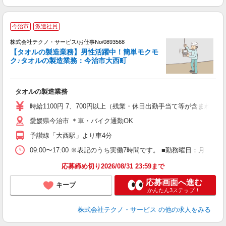
今治市
派遣社員
株式会社テクノ・サービス/お仕事No/0893568
【タオルの製造業務】男性活躍中！簡単モクモ
ク♪タオルの製造業務：今治市大西町
の
タオルの製造業務
履
ミ
時給1100円 7、700円以上（残業・休日出勤手当て等が含まれて
O
愛媛県今治市 ＊車・バイク通勤OK
格
予讃線「大西駅」より車4分
09:00〜17:00 ※表記のうち実働7時間です。 ■勤務曜日：月
応募締め切り2026/08/31 23:59まで
応募画面へ進む
キープ
かんたん3ステップ！
株式会社テクノ・サービス
の他の求人をみる