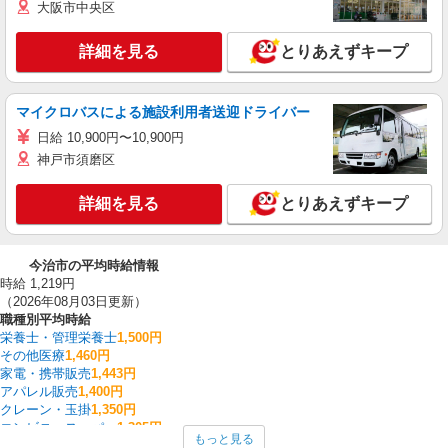
大阪市中央区
詳細を見る
とりあえずキープ
マイクロバスによる施設利用者送迎ドライバー
日給 10,900円〜10,900円
神戸市須磨区
詳細を見る
とりあえずキープ
今治市の平均時給情報
時給 1,219円
（2026年08月03日更新）
職種別平均時給
栄養士・管理栄養士
1,500円
その他医療
1,460円
家電・携帯販売
1,443円
アパレル販売
1,400円
クレーン・玉掛
1,350円
コンビニ・スーパー
1,305円
もっと見る
医薬品・ドラッグストア
1,305円