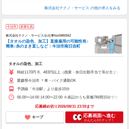
株式会社テクノ・サービス
の他の求人をみる
今治市
派遣社員
早
株式会社テクノ・サービス/お仕事No/0880562
【タオルの染色、加工】直接雇用の可能性有♪
簡単♪糸のまき直しなど：今治市南日吉町
す
ー
タオルの染色、加工
履
ミ
時給1170円 8、483円以上（残業・休日出勤手当て等が含まれて
O
愛媛県今治市 ＊車・バイク通勤OK
り
予讃線「今治駅」より徒歩10分
06:00〜14:00 14:00〜22:00 ※表記のうち実働7時間15
応募締め切り2026/08/31 23:59まで
応募画面へ進む
キープ
かんたん3ステップ！