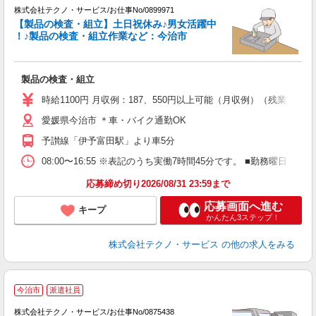
株式会社テクノ・サービス/お仕事No/0899971
【製品の検査・組立】土日祝休み♪男女活躍中
！♪製品の検査・組立作業など：今治市
ク
製品の検査・組立
履
ミ
時給1100円 月収例：187、550円以上可能（月収例）（残業・
休
愛媛県今治市 ＊車・バイク通勤OK
あ
予讃線「伊予富田駅」より車5分
08:00〜16:55 ※表記のうち実働7時間45分です。 ■勤務曜日
応募締め切り2026/08/31 23:59まで
応募画面へ進む
キープ
かんたん3ステップ！
株式会社テクノ・サービス
の他の求人をみる
今治市
派遣社員
株式会社テクノ・サービス/お仕事No/0875438