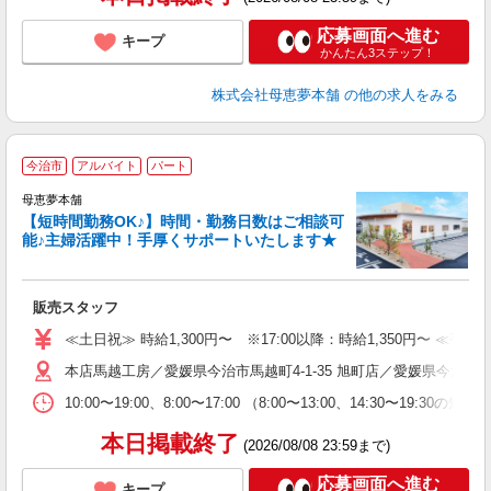
応募画面へ進む
キープ
かんたん3ステップ！
株式会社母恵夢本舗
の他の求人をみる
今治市
アルバイト
パート
母恵夢本舗
【短時間勤務OK♪】時間・勤務日数はご相談可
能♪主婦活躍中！手厚くサポートいたします★
＋
相
販売スタッフ
未
あ
≪土日祝≫ 時給1,300円〜 ※17:00以降：時給1,350円〜 ≪平日≫
交
本店馬越工房／愛媛県今治市馬越町4-1-35 旭町店／愛媛県今治市旭町3
10:00〜19:00、8:00〜17:00 （8:00〜13:00、14:30〜
本日掲載終了
(2026/08/08 23:59まで)
応募画面へ進む
キープ