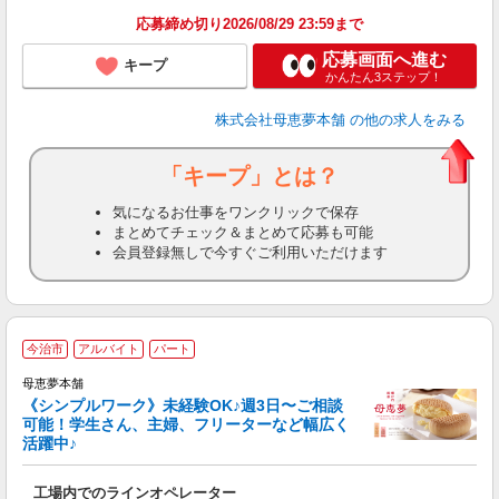
応募締め切り2026/08/29 23:59まで
応募画面へ進む
キープ
かんたん3ステップ！
株式会社母恵夢本舗
の他の求人をみる
「キープ」とは？
気になるお仕事をワンクリックで保存
まとめてチェック＆まとめて応募も可能
会員登録無しで今すぐご利用いただけます
今治市
アルバイト
パート
母恵夢本舗
《シンプルワーク》未経験OK♪週3日〜ご相談
可能！学生さん、主婦、フリーターなど幅広く
恵
活躍中♪
未
ー
工場内でのラインオペレーター
務