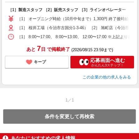
［1］製造スタッフ ［2］販売スタッフ ［3］ラインオペレーター
［1］ オープニング時給（10月中旬まで）1,300円 終了後時給1,100円
［1］ 桜井工場（今治市古国分1-3-46） ［2］ 旭町店（今治市旭町3-
［1］ 8:00〜17:00、 8:00〜13:00、 12:00〜17:00 ※上記よりお
7
あと
日
で掲載終了
(2026/08/15 23:59まで)
応募画面へ進む
キープ
かんたん3ステップ！
この企業
の他の求人をみる
1／1
条件を変更して再検索
あなたにおすすめの求人情報