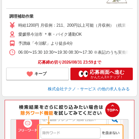
手
調理補助作業
履
ミ
時給1200円 月収例：211、200円以上可能（月収例）（残業・
O
愛媛県今治市 ＊車・バイク通勤OK
予讃線「今治駅」より徒歩4分
06:00〜15:30 10:30〜19:30 08:30〜17:30 ※表
応募締め切り2026/08/31 23:59まで
応募画面へ進む
キープ
かんたん3ステップ！
株式会社テクノ・サービス
の他の求人をみる