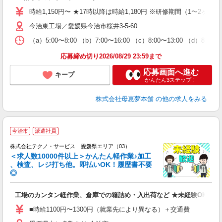
方
時給1,150円〜 ★17時以降は時給1,180円 ※研修期間（1〜2ヶ月程
今治東工場／愛媛県今治市桜井3-5-60
（a）5:00〜8:00 （b）7:00〜16:00 （c）8:00〜13:00 （d）
応募締め切り2026/08/29 23:59まで
応募画面へ進む
キープ
かんたん3ステップ！
株式会社母恵夢本舗
の他の求人をみる
≪
今治市
派遣社員
株式会社テクノ・サービス 愛媛県エリア（03）
＜求人数10000件以上＞かんたん軽作業♪加工
、検査、レジ打ち他。即払いOK！履歴書不要
◎
お
工場のカンタン軽作業、倉庫での箱詰め・入出荷など ★未経験OKのお
未
ア
■時給1100円〜1300円（就業先により異なる）＋交通費
の