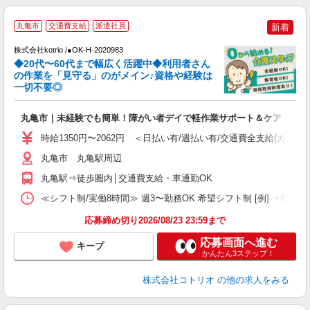
丸亀市
交通費支給
派遣社員
新着
株式会社kotrio /●OK-H-2020983
◆20代〜60代まで幅広く活躍中◆利用者さん
さ
の作業を「見守る」のがメイン♪資格や経験は
一切不要◎
女
ド
丸亀市｜未経験でも簡単！障がい者デイで軽作業サポート＆ケア
活
ル
時給1350円〜2062円 ＜日払い有/週払い有/交通費全支給(ガソリ
自
丸亀市 丸亀駅周辺
役
丸亀駅⇒徒歩圏内│交通費支給・車通勤OK
≪シフト制/実働8時間≫ 週3〜勤務OK 希望シフト制 [例] ・8:00〜17:0
応募締め切り2026/08/23 23:59まで
応募画面へ進む
キープ
かんたん3ステップ！
株式会社コトリオ
の他の求人をみる