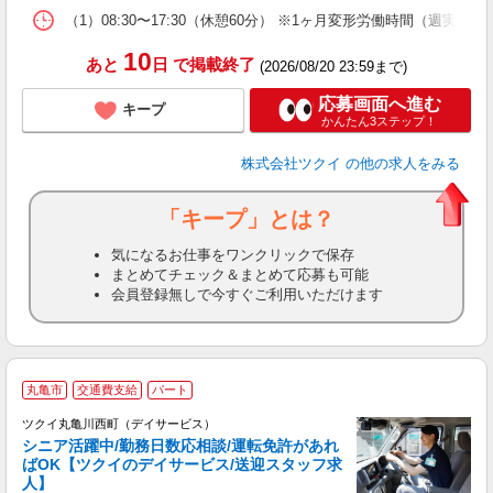
な
（1）08:30〜17:30（休憩60分） ※1ヶ月変形労働時間（週実働
髪
10
あと
日
で掲載終了
(2026/08/20 23:59まで)
応募画面へ進む
キープ
かんたん3ステップ！
株式会社ツクイ
の他の求人をみる
「キープ」とは？
気になるお仕事をワンクリックで保存
まとめてチェック＆まとめて応募も可能
会員登録無しで今すぐご利用いただけます
丸亀市
交通費支給
パート
ツクイ丸亀川西町（デイサービス）
シニア活躍中/勤務日数応相談/運転免許があれ
ばOK【ツクイのデイサービス/送迎スタッフ求
人】