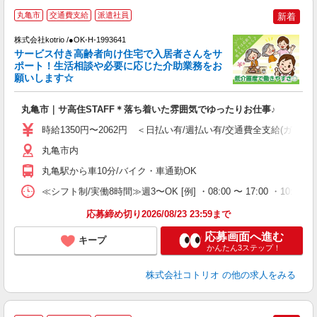
2
丸亀市
交通費支給
派遣社員
新着
株式会社kotrio /●OK-H-1993641
サービス付き高齢者向け住宅で入居者さんをサ
女
ポート！生活相談や必要に応じた介助業務をお
ド
願いします☆
活
ル
丸亀市｜サ高住STAFF＊落ち着いた雰囲気でゆったりお仕事♪
自
時給1350円〜2062円 ＜日払い有/週払い有/交通費全支給(ガソリ
役
丸亀市内
丸亀駅から車10分/バイク・車通勤OK
≪シフト制/実働8時間≫週3〜OK [例] ・08:00 〜 17:00 ・10:00
応募締め切り2026/08/23 23:59まで
応募画面へ進む
キープ
かんたん3ステップ！
株式会社コトリオ
の他の求人をみる