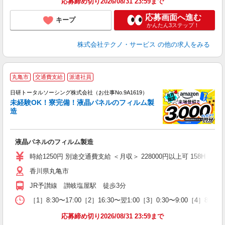
応募締め切り2026/08/31 23:59まで
応募画面へ進む
キープ
かんたん3ステップ！
株式会社テクノ・サービス
の他の求人をみる
◎
丸亀市
交通費支給
派遣社員
n
日研トータルソーシング株式会社（お仕事No.9A1619）
ー
未経験OK！寮完備！液晶パネルのフィルム製
z
造
談
W
液晶パネルのフィルム製造
ク
（
時給1250円 別途交通費支給 ＜月収＞ 228000円以上可 158H＋残業1
香川県丸亀市
JR予讃線 讃岐塩屋駅 徒歩3分
［1］8:30〜17:00［2］16:30〜翌1:00［3］0:30〜9:00［4］8
応募締め切り2026/08/31 23:59まで