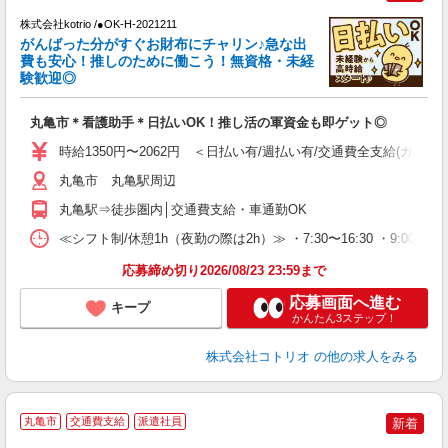
株式会社kotrio /●OK-H-2021211
女
がんばった分がすぐお財布にチャリン♪急な出
ド
費も安心！推しのために働こう！無資格・未経
活
験歓迎◎
ル
自
丸亀市＊看護助手＊日払いOK！推し活の軍資金も即ゲット◎
役
時給1350円〜2062円 ＜日払い有/週払い有/交通費全支給(ガソリ
丸亀市 丸亀駅周辺
丸亀駅⇒徒歩圏内│交通費支給・車通勤OK
≪シフト制/休憩1h（夜勤の際は2h）≫ ・7:30〜16:30 ・9:00〜18
応募締め切り2026/08/23 23:59まで
応募画面へ進む
キープ
かんたん3ステップ！
株式会社コトリオ
の他の求人をみる
【
丸亀市
交通費支給
派遣社員
新着