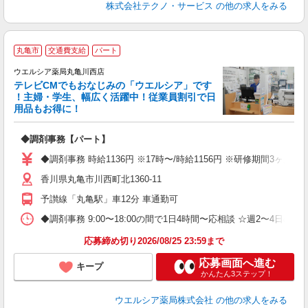
株式会社テクノ・サービス
の他の求人をみる
丸亀市
交通費支給
パート
ウエルシア薬局丸亀川西店
テレビCMでもおなじみの「ウエルシア」です
！主婦・学生、幅広く活躍中！従業員割引で日
用品もお得に！
プ
◆調剤事務【パート】
ボ
内
◆調剤事務 時給1136円 ※17時〜/時給1156円 ※研修期間3ヶ
ク
香川県丸亀市川西町北1360-11
予讃線「丸亀駅」車12分 車通勤可
◆調剤事務 9:00〜18:00の間で1日4時間〜応相談 ☆週2〜4日
応募締め切り2026/08/25 23:59まで
応募画面へ進む
キープ
かんたん3ステップ！
ウエルシア薬局株式会社
の他の求人をみる