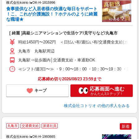
株式会社kotrio /●OK-H-1815996
女
食事提供など入居者様の快適な毎日をサポート
ド
！こ、これが介護施設！？ホテルのように綺麗
活
な職場★
ル
自
[ 綺麗 ]高級シニアマンションで生活ケア/見守りなど/丸亀市
役
時給1450円〜2062円 ＜日払い有/週払い有/交通費全支給(ガソリ
丸亀市 丸亀駅周辺
丸亀駅⇒徒歩圏内│交通費支給・車通勤OK
≪シフト/週3日〜≫ ・9：00〜18：00 ・10：30〜19：30 ・16
応募締め切り2026/08/23 23:59まで
応募画面へ進む
キープ
かんたん3ステップ！
株式会社コトリオ
の他の求人をみる
丸亀市
交通費支給
派遣社員
新着
す
株式会社kotrio /●OK-H-1993665