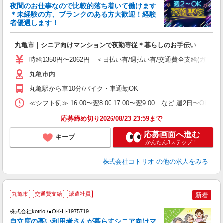
女
夜間のお仕事なので比較的落ち着いて働けます
ド
＊未経験の方、ブランクのある方大歓迎！経験
活
者優遇します！
ル
自
丸亀市｜シニア向けマンションで夜勤専従＊暮らしのお手伝い
役
時給1350円〜2062円 ＜日払い有/週払い有/交通費全支給(ガソリ
丸亀市内
丸亀駅から車10分/バイク・車通勤OK
≪シフト例≫ 16:00〜翌8:00 17:00〜翌9:00 など 週2日〜OK 
応募締め切り2026/08/23 23:59まで
応募画面へ進む
キープ
かんたん3ステップ！
株式会社コトリオ
の他の求人をみる
丸亀市
交通費支給
派遣社員
新着
ま
株式会社kotrio /●OK-H-1975719
女
自立度の高い利用者さんが暮らすシニア向けマ