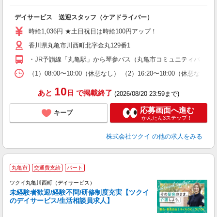
各
デイサービス 送迎スタッフ（ケアドライバー）
入
り
時給1,036円 ★土日祝日は時給100円アップ！
リ
香川県丸亀市川西町北字金丸129番1
ー
O
・JR予讃線「丸亀駅」から琴参バス（丸亀市コミュニティバス）乗
な
（1）08:00〜10:00（休憩なし） （2）16:20〜18:00
髪
10
あと
日
で掲載終了
(2026/08/20 23:59まで)
応募画面へ進む
キープ
かんたん3ステップ！
株式会社ツクイ
の他の求人をみる
丸亀市
交通費支給
パート
ツクイ丸亀川西町（デイサービス）
未経験者歓迎/経験不問/研修制度充実【ツクイ
のデイサービス/生活相談員求人】