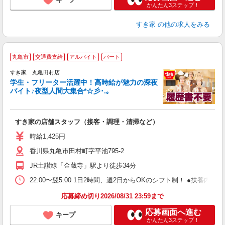
かんたん3ステップ！
すき家
の他の求人をみる
丸亀市
交通費支給
アルバイト
パート
すき家 丸亀田村店
学生・フリーター活躍中！高時給が魅力の深夜
バイト♪夜型人間大集合*☆彡･.｡
つ
すき家の店舗スタッフ（接客・調理・清掃など）
履
ミ
時給1,425円
～
香川県丸亀市田村町字平池795-2
勤
社
JR土讃線「金蔵寺」駅より徒歩34分
22:00〜翌5:00 1日2時間、週2日からOKのシフト制！ ●扶養内勤務
応募締め切り2026/08/31 23:59まで
応募画面へ進む
キープ
かんたん3ステップ！