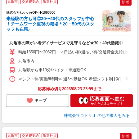
丸亀市
交通費支給
派遣社員
新着
株式会社kotrio /●OK-H-1993800
未経験の方も可◎30〜40代のスタッフが中心
女
！チームワーク重視の職場＊20・50代のスタ
ド
ッフも在籍♪
活
ル
丸亀市の障がい者デイサービスで見守りなど★30・40代活躍中
自
時給1350円〜2062円 ＜日払い有/週払い有/交通費全支給(ガソリ
役
丸亀市内
丸亀駅から車10分/バイク・車通勤OK
≪シフト制/実働8時間≫ 週3〜勤務OK 希望シフト制 [例] ・8:00〜17
応募締め切り2026/08/23 23:59まで
応募画面へ進む
キープ
かんたん3ステップ！
株式会社コトリオ
の他の求人をみる
2
丸亀市
交通費支給
派遣社員
新着