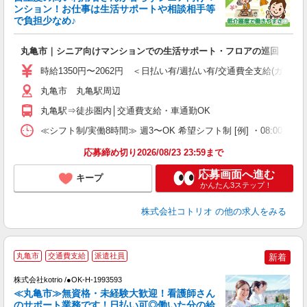
ド
ンション！お仕事は生活サポートや相談相手等
活
で負担少なめ♪
ル
自
丸亀市｜シニア向けマンションでの生活サポート・フロアの巡回
役
時給1350円〜2062円 ＜日払い有/週払い有/交通費全支給(ガソリ
丸亀市 丸亀駅周辺
丸亀駅⇒徒歩圏内│交通費支給・車通勤OK
≪シフト制/実働8時間≫ 週3〜OK 希望シフト制 [例] ・08:00 〜 17:0
応募締め切り2026/08/23 23:59まで
応募画面へ進む
キープ
かんたん3ステップ！
株式会社コトリオ
の他の求人をみる
丸亀市
交通費支給
派遣社員
新着
株式会社kotrio /●OK-H-1993593
≪丸亀市≫無資格・未経験大歓迎！看護師さん
女
のサポート業務です！日払い可◎働いた分の給