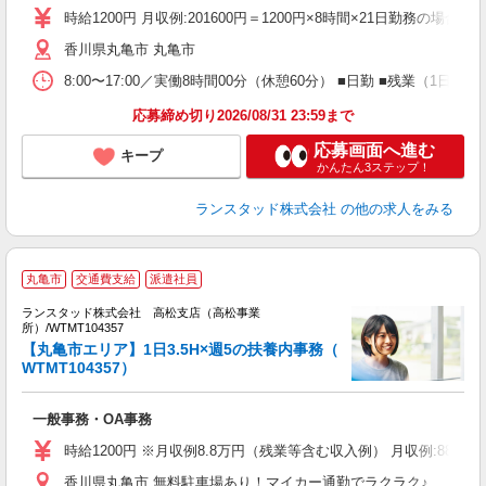
時給1200円 月収例:201600円＝1200円×8時間×21日勤務
香川県丸亀市 丸亀市
8:00〜17:00／実働8時間00分（休憩60分） ■日勤 ■残業
応募締め切り2026/08/31 23:59まで
応募画面へ進む
キープ
かんたん3ステップ！
ランスタッド株式会社
の他の求人をみる
丸亀市
交通費支給
派遣社員
ランスタッド株式会社 高松支店（高松事業
の
所）/WTMT104357
部
【丸亀市エリア】1日3.5H×週5の扶養内事務（
未
WTMT104357）
一般事務・OA事務
時給1200円 ※月収例8.8万円（残業等含む収入例） 月収例:882
香川県丸亀市 無料駐車場あり！マイカー通勤でラクラク♪