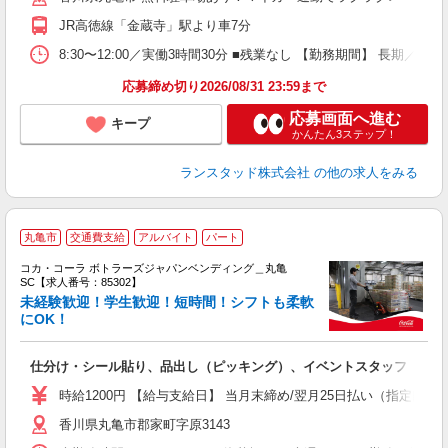
JR高徳線「金蔵寺」駅より車7分
8:30〜12:00／実働3時間30分 ■残業なし 【勤務期間】 長期／
応募締め切り2026/08/31 23:59まで
応募画面へ進む
キープ
かんたん3ステップ！
ランスタッド株式会社
の他の求人をみる
丸亀市
交通費支給
アルバイト
パート
コカ・コーラ ボトラーズジャパンベンディング＿丸亀
SC【求人番号：85302】
未経験歓迎！学生歓迎！短時間！シフトも柔軟
にOK！
未
日
仕分け・シール貼り、品出し（ピッキング）、イベントスタッフ
通
時給1200円 【給与支給日】 当月末締め/翌月25日払い（指定口座
香川県丸亀市郡家町字原3143