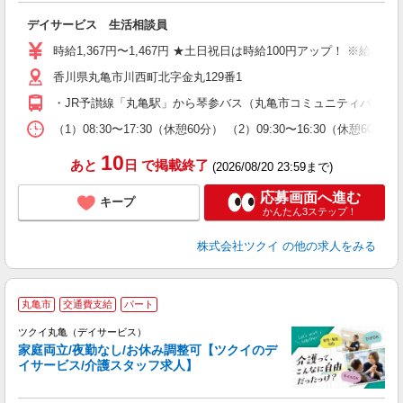
各
デイサービス 生活相談員
入
り
時給1,367円〜1,467円 ★土日祝日は時給100円アップ！ ※給
リ
香川県丸亀市川西町北字金丸129番1
ー
O
・JR予讃線「丸亀駅」から琴参バス（丸亀市コミュニティバス）乗
な
（1）08:30〜17:30（休憩60分） （2）09:30〜16:30（
髪
10
あと
日
で掲載終了
(2026/08/20 23:59まで)
応募画面へ進む
キープ
かんたん3ステップ！
株式会社ツクイ
の他の求人をみる
丸亀市
交通費支給
パート
ツクイ丸亀（デイサービス）
家庭両立/夜勤なし/お休み調整可【ツクイのデ
イサービス/介護スタッフ求人】