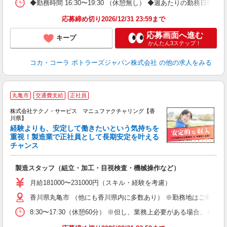
◆勤務時間 16:30〜19:30 （休憩無し） ◆週あたりの勤務日数 
応募締め切り2026/12/31 23:59まで
応募画面へ進む
キープ
かんたん3ステップ！
コカ・コーラ ボトラーズジャパン株式会社
の他の求人をみる
丸亀市
交通費支給
正社員
株式会社テクノ・サービス マニュファクチャリング【香
川県】
経験よりも、安定して働きたいという気持ちを
重視！製造業で正社員として長期安定を叶える
チャンス
く
入
製造スタッフ（組立・加工・目視検査・機械操作など）
未
あ
月給181000〜231000円（スキル・経験を考慮）
遣
香川県丸亀市 （他にも香川県内に多数あり） ※勤務地はご希望を
8:30〜17:30（休憩60分） ※但し、業務上必要がある場合