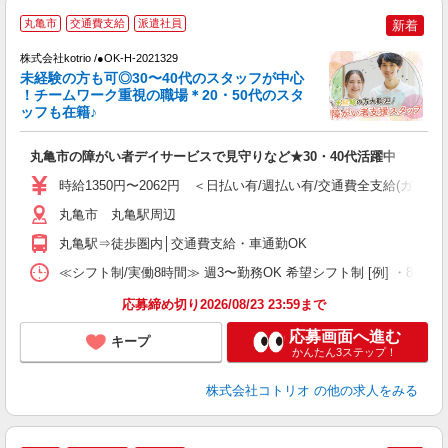
丸亀市
交通費支給
派遣社員
新着
株式会社kotrio /●OK-H-2021329
未経験の方も可◎30〜40代のスタッフが中心
女
！チームワーク重視の職場＊20・50代のスタ
ド
ッフも在籍♪
活
ル
丸亀市の障がい者デイサービスで見守りなど★30・40代活躍中
自
時給1350円〜2062円 ＜日払い有/週払い有/交通費全支給(ガソリ
役
丸亀市 丸亀駅周辺
丸亀駅⇒徒歩圏内│交通費支給・車通勤OK
≪シフト制/実働8時間≫ 週3〜勤務OK 希望シフト制 [例] ・8:00〜17
応募締め切り2026/08/23 23:59まで
応募画面へ進む
キープ
かんたん3ステップ！
株式会社コトリオ
の他の求人をみる