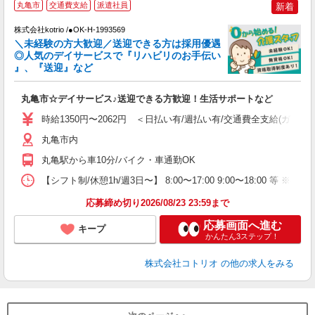
丸亀市
交通費支給
派遣社員
新着
♪
株式会社kotrio /●OK-H-1993569
＼未経験の方大歓迎／送迎できる方は採用優遇
女
◎人気のデイサービスで『リハビリのお手伝い
ド
』、『送迎』など
活
ル
丸亀市☆デイサービス♪送迎できる方歓迎！生活サポートなど
自
時給1350円〜2062円 ＜日払い有/週払い有/交通費全支給(ガソリ
役
丸亀市内
丸亀駅から車10分/バイク・車通勤OK
【シフト制/休憩1h/週3日〜】 8:00〜17:00 9:00〜18:00 等 ※残業
応募締め切り2026/08/23 23:59まで
応募画面へ進む
キープ
かんたん3ステップ！
株式会社コトリオ
の他の求人をみる