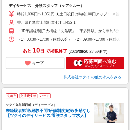
各
デイサービス 介護スタッフ（ケアクルー）
入
り
時給1,036円〜1,051円 ★土日祝日は時給100円アップ！ ※給
リ
香川県丸亀市土器町東七丁目432-1
ー
O
・JR予讃線/瀬戸大橋線「丸亀駅」「宇多津駅」から車約5分 ★
な
（1）08:30〜17:30（休憩60分） （2）09:00〜17:00（休
髪
10
あと
日
で掲載終了
(2026/08/20 23:59まで)
応募画面へ進む
キープ
かんたん3ステップ！
株式会社ツクイ
の他の求人をみる
丸亀市
交通費支給
パート
ツクイ丸亀川西町（デイサービス）
未経験者歓迎/経験不問/研修制度充実/夜勤なし
【ツクイのデイサービス/看護スタッフ求人】
各