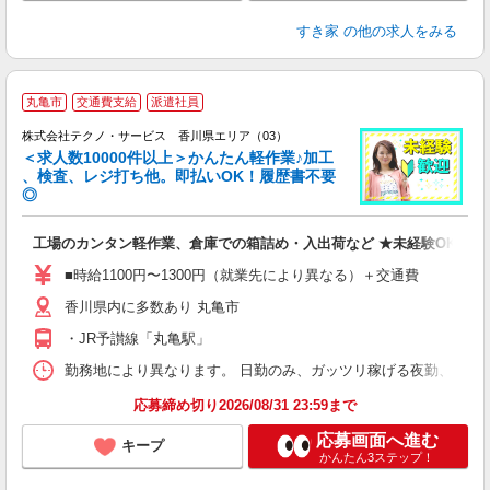
すき家
の他の求人をみる
≪
丸亀市
交通費支給
派遣社員
株式会社テクノ・サービス 香川県エリア（03）
＜求人数10000件以上＞かんたん軽作業♪加工
、検査、レジ打ち他。即払いOK！履歴書不要
◎
お
工場のカンタン軽作業、倉庫での箱詰め・入出荷など ★未経験OKのお
未
ア
■時給1100円〜1300円（就業先により異なる）＋交通費
の
香川県内に多数あり 丸亀市
・JR予讃線「丸亀駅」
勤務地により異なります。 日勤のみ、ガッツリ稼げる夜勤、シフトによる交
応募締め切り2026/08/31 23:59まで
応募画面へ進む
キープ
かんたん3ステップ！