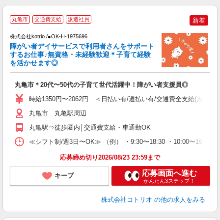
丸亀市
交通費支給
派遣社員
新着
お
株式会社kotrio /●OK-H-1975696
女
障がい者デイサービスで利用者さんをサポート
ド
するお仕事♪無資格・未経験歓迎＊子育て経験
活
を活かせます◎
ル
自
丸亀市＊20代〜50代の子育て世代活躍中！障がい者支援員◎
役
時給1350円〜2062円 ＜日払い有/週払い有/交通費全支給(ガソリ
丸亀市 丸亀駅周辺
丸亀駅⇒徒歩圏内│交通費支給・車通勤OK
≪シフト制/週3日〜OK≫ （例） ・9:30〜18:30 ・10:00〜19:00
応募締め切り2026/08/23 23:59まで
応募画面へ進む
キープ
かんたん3ステップ！
株式会社コトリオ
の他の求人をみる