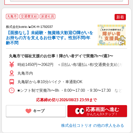
◆
丸亀市
交通費支給
派遣社員
新着
株式会社kotrio /●OK-H-1792037
女
【面接なし】未経験・無資格大歓迎◎障がいを
ド
お持ちの方を支えるお仕事です。性別不問/年
活
齢不問
ル
自
丸亀市で福祉支援のお仕事！障がい者デイで実働7h〜/週3〜
役
時給1450円〜2062円 ＜日払い有/週払い有/交通費全支給(ガソリ
丸亀市内
丸亀駅から車10分/バイク・車通勤OK
■シフト制で実働7h〜8h ・8:00〜17:00 ・9:30〜17:30 など
応募締め切り2026/08/23 23:59まで
応募画面へ進む
キープ
かんたん3ステップ！
株式会社コトリオ
の他の求人をみる