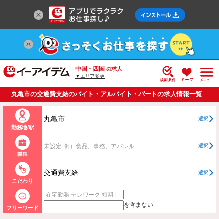
中国・四国
の求人
▼エリア変更
丸亀市の交通費支給のバイト・アルバイト・パートの求人情報一覧
丸亀市
選択
勤務地/駅
未設定
例）食品、事務、アパレル
選択
職種
交通費支給
選択
こだわり
を含まない
フリーワード