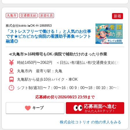
丸亀市
交通費支給
派遣社員
新着
株式会社kotrio /●OK-H-1868953
活
「ストレスフリーで働ける！」と人気のお仕事
です★ピカピカな病院の看護助手募集⇒シフト
女
融通◎
ド
活
≪丸亀市≫16時帰宅もOK♪病院で補助だけのまったり作業
ル
自
時給1450円〜2062円 ＜日払い有/週払い有/交通費全支給(ガソリ
役
丸亀市内 最寄り駅：丸亀
丸亀駅から徒歩10分♪バイク・車OK
シフト制/週3日〜 7：00〜16：00 9：00〜18：00 10：30
応募締め切り2026/08/23 23:59まで
応募画面へ進む
キープ
かんたん3ステップ！
株式会社コトリオ
の他の求人をみる