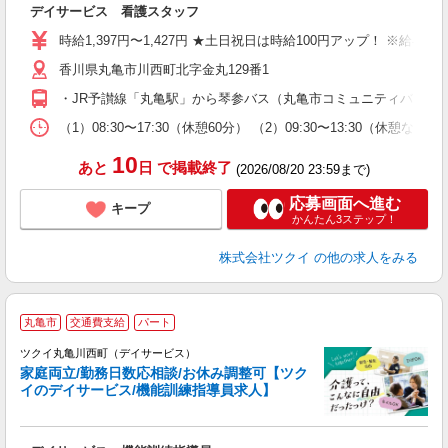
デイサービス 看護スタッフ
入
り
時給1,397円〜1,427円 ★土日祝日は時給100円アップ！ ※給
リ
香川県丸亀市川西町北字金丸129番1
ー
O
・JR予讃線「丸亀駅」から琴参バス（丸亀市コミュニティバス）乗
な
（1）08:30〜17:30（休憩60分） （2）09:30〜13:30（
髪
10
あと
日
で掲載終了
(2026/08/20 23:59まで)
応募画面へ進む
キープ
かんたん3ステップ！
株式会社ツクイ
の他の求人をみる
丸亀市
交通費支給
パート
ツクイ丸亀川西町（デイサービス）
家庭両立/勤務日数応相談/お休み調整可【ツク
イのデイサービス/機能訓練指導員求人】
各