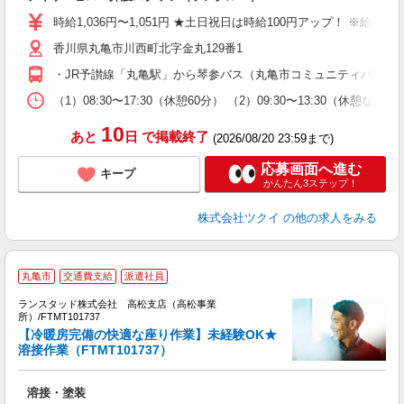
入
り
時給1,036円〜1,051円 ★土日祝日は時給100円アップ！ ※給
リ
香川県丸亀市川西町北字金丸129番1
ー
O
・JR予讃線「丸亀駅」から琴参バス（丸亀市コミュニティバス）乗
な
（1）08:30〜17:30（休憩60分） （2）09:30〜13:30（
髪
10
あと
日
で掲載終了
(2026/08/20 23:59まで)
応募画面へ進む
キープ
かんたん3ステップ！
株式会社ツクイ
の他の求人をみる
丸亀市
交通費支給
派遣社員
ランスタッド株式会社 高松支店（高松事業
所）/FTMT101737
【冷暖房完備の快適な座り作業】未経験OK★
署
溶接作業（FTMT101737）
ミ
溶接・塗装