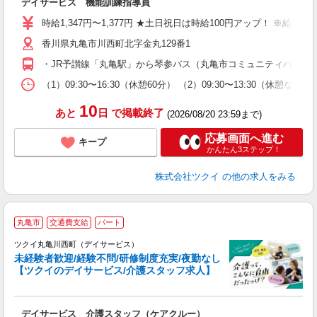
デイサービス 機能訓練指導員
入
り
時給1,347円〜1,377円 ★土日祝日は時給100円アップ！ ※給
リ
香川県丸亀市川西町北字金丸129番1
ー
O
・JR予讃線「丸亀駅」から琴参バス（丸亀市コミュニティバス）乗
な
（1）09:30〜16:30（休憩60分） （2）09:30〜13:30（
髪
10
あと
日
で掲載終了
(2026/08/20 23:59まで)
応募画面へ進む
キープ
かんたん3ステップ！
株式会社ツクイ
の他の求人をみる
丸亀市
交通費支給
パート
ツクイ丸亀川西町（デイサービス）
未経験者歓迎/経験不問/研修制度充実/夜勤なし
【ツクイのデイサービス/介護スタッフ求人】
各
デイサービス 介護スタッフ（ケアクルー）