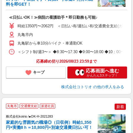
ド
料を即GET！
活
ル
≪日払いOK！≫病院の看護助手＊即日勤務も可能♪
自
時給1350円〜2062円 ＜日払い有/週払い有/交通費全支給(ガソリ
役
丸亀市内
丸亀駅から車10分/バイク・車通勤OK
＜シフト制/週3〜＞ ◆8:30〜17:30 ◆9:00〜18:00 ◆10：00
応募締め切り2026/08/23 23:59まで
応募画面へ進む
キープ
かんたん3ステップ！
株式会社コトリオ
の他の求人をみる
丸亀市
交通費支給
派遣社員
新着
代
株式会社kotrio /●OK-H-2021283
女
家庭的な雰囲気の職場◎（日収例）時給1,350
ド
円×実働8ｈ＝10,800円+別途交通費日払い可！
活