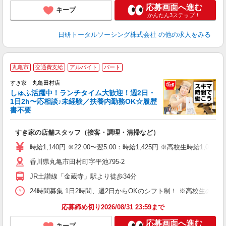
応募画面へ進む
キープ
かんたん3ステップ！
日研トータルソーシング株式会社
の他の求人をみる
≪
丸亀市
交通費支給
アルバイト
パート
すき家 丸亀田村店
しゅふ活躍中！ランチタイム大歓迎！週2日・
安
1日2h〜応相談♪未経験／扶養内勤務OK☆履歴
書不要
の
すき家の店舗スタッフ（接客・調理・清掃など）
履
タ
時給1,140円 ※22:00〜翌5:00：時給1,425円 ※高校生時給1,070
（
香川県丸亀市田村町字平池795-2
夜
事
JR土讃線「金蔵寺」駅より徒歩34分
24時間募集 1日2時間、週2日からOKのシフト制！ ※高校生のシ
応募締め切り2026/08/31 23:59まで
応募画面へ進む
キープ