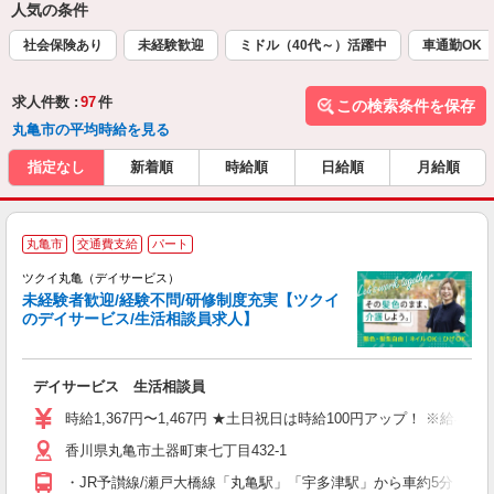
人気の条件
社会保険あり
未経験歓迎
ミドル（40代～）活躍中
車通勤OK
求人件数 :
97
件
この検索条件を保存
丸亀市の平均時給を見る
指定なし
新着順
時給順
日給順
月給順
丸亀市
交通費支給
パート
ツクイ丸亀（デイサービス）
未経験者歓迎/経験不問/研修制度充実【ツクイ
のデイサービス/生活相談員求人】
各
デイサービス 生活相談員
入
り
時給1,367円〜1,467円 ★土日祝日は時給100円アップ！ ※給
リ
香川県丸亀市土器町東七丁目432-1
ー
O
・JR予讃線/瀬戸大橋線「丸亀駅」「宇多津駅」から車約5分 ★