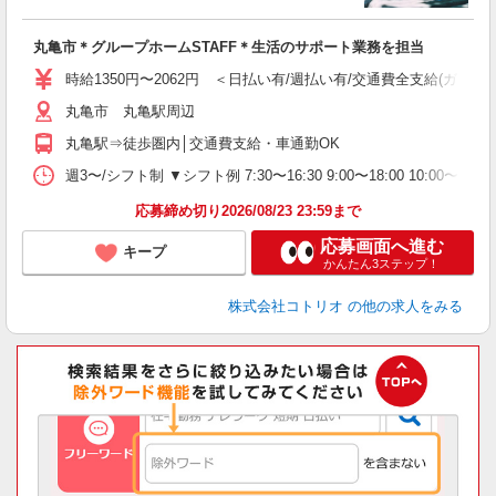
ル
自
丸亀市＊グループホームSTAFF＊生活のサポート業務を担当
役
時給1350円〜2062円 ＜日払い有/週払い有/交通費全支給(ガソリ
丸亀市 丸亀駅周辺
丸亀駅⇒徒歩圏内│交通費支給・車通勤OK
週3〜/シフト制 ▼シフト例 7:30〜16:30 9:00〜18:00 10:
応募締め切り2026/08/23 23:59まで
応募画面へ進む
キープ
かんたん3ステップ！
株式会社コトリオ
の他の求人をみる