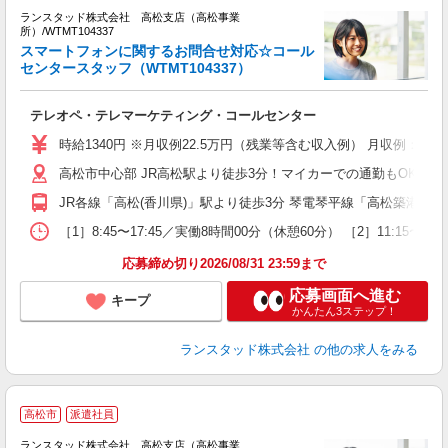
め
ランスタッド株式会社 高松支店（高松事業
研
所）/WTMT104337
前
スマートフォンに関するお問合せ対応☆コール
センタースタッフ（WTMT104337）
事
未
テレオペ・テレマーケティング・コールセンター
時給1340円 ※月収例22.5万円（残業等含む収入例） 月収例：22
高松市中心部 JR高松駅より徒歩3分！マイカーでの通勤もOKです
JR各線「高松(香川県)」駅より徒歩3分 琴電琴平線「高松築港」駅
［1］8:45〜17:45／実働8時間00分（休憩60分） ［2］11:
応募締め切り2026/08/31 23:59まで
応募画面へ進む
キープ
かんたん3ステップ！
ランスタッド株式会社
の他の求人をみる
高松市
派遣社員
ランスタッド株式会社 高松支店（高松事業