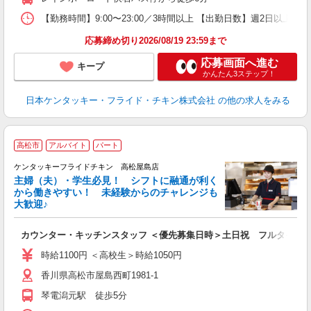
【勤務時間】9:00〜23:00／3時間以上 【出勤日数】週2日以
応募締め切り2026/08/19 23:59まで
応募画面へ進む
キープ
かんたん3ステップ！
日本ケンタッキー・フライド・チキン株式会社
の他の求人をみる
高松市
アルバイト
パート
ケンタッキーフライドチキン 高松屋島店
主婦（夫）・学生必見！ シフトに融通が利く
から働きやすい！ 未経験からのチャレンジも
大歓迎♪
見
カウンター・キッチンスタッフ ＜優先募集日時＞土日祝 フルタイム
未
ダ
時給1100円 ＜高校生＞時給1050円
昇
香川県高松市屋島西町1981-1
上
補
琴電潟元駅 徒歩5分