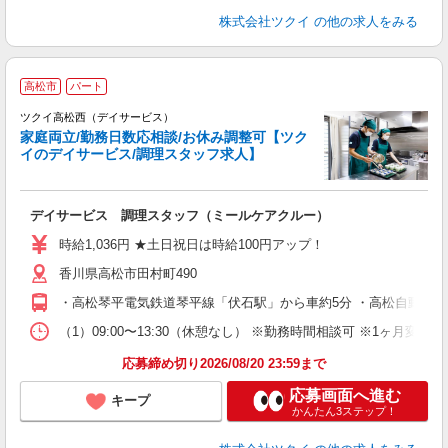
株式会社ツクイ
の他の求人をみる
高松市
パート
ツクイ高松西（デイサービス）
家庭両立/勤務日数応相談/お休み調整可【ツク
イのデイサービス/調理スタッフ求人】
各
デイサービス 調理スタッフ（ミールケアクルー）
入
り
時給1,036円 ★土日祝日は時給100円アップ！
リ
香川県高松市田村町490
ー
O
・高松琴平電気鉄道琴平線「伏石駅」から車約5分 ・高松自動車道「
な
（1）09:00〜13:30（休憩なし） ※勤務時間相談可 ※1ヶ月
髪
応募締め切り2026/08/20 23:59まで
応募画面へ進む
キープ
かんたん3ステップ！