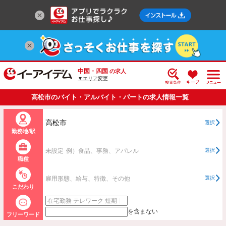
中国・四国
の求人
▼エリア変更
高松市のバイト・アルバイト・パートの求人情報一覧
高松市
選択
勤務地/駅
未設定
例）食品、事務、アパレル
選択
職種
雇用形態、給与、特徴、その他
選択
こだわり
を含まない
フリーワード