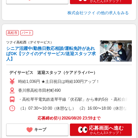
かんたん3ステップ！
株式会社ツクイ
の他の求人をみる
高松市
パート
ツクイ高松西（デイサービス）
シニア活躍中/勤務日数応相談/運転免許があれ
ばOK【ツクイのデイサービス/送迎スタッフ求
人】
各
デイサービス 送迎スタッフ（ケアドライバー）
入
り
時給1,036円 ★土日祝日は時給100円アップ！
リ
香川県高松市田村町490
ー
O
・高松琴平電気鉄道琴平線「伏石駅」から車約5分 ・高松自動車道「
な
（1）07:30〜10:00（休憩なし） （2）16:00〜18:00
髪
応募締め切り2026/08/20 23:59まで
応募画面へ進む
キープ
かんたん3ステップ！