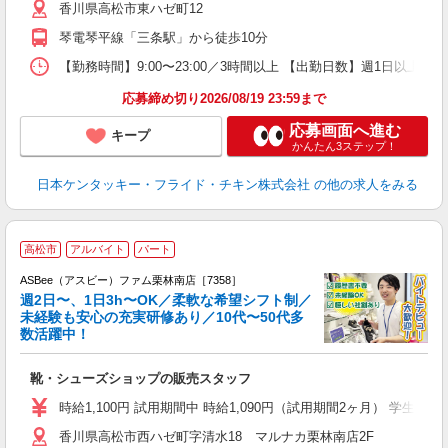
香川県高松市東ハゼ町12
K
保
琴電琴平線「三条駅」から徒歩10分
【勤務時間】9:00〜23:00／3時間以上 【出勤日数】週1日以
応募締め切り2026/08/19 23:59まで
応募画面へ進む
キープ
かんたん3ステップ！
日本ケンタッキー・フライド・チキン株式会社
の他の求人をみる
高松市
アルバイト
パート
ASBee（アスビー）ファム栗林南店［7358］
週2日〜、1日3h〜OK／柔軟な希望シフト制／
未経験も安心の充実研修あり／10代〜50代多
数活躍中！
後
靴・シューズショップの販売スタッフ
履
活
時給1,100円 試用期間中 時給1,090円（試用期間2ヶ月） 学生 時給1
j
香川県高松市西ハゼ町字清水18 マルナカ栗林南店2F
迎