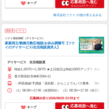
応募画面へ進む
キープ
かんたん3ステップ！
株式会社ツクイ
の他の求人をみる
高松市
パート
ツクイ高松林町（デイサービス）
家庭両立/勤務日数応相談/お休み調整可【ツク
イのデイサービス/生活相談員求人】
各
デイサービス 生活相談員
入
り
時給1,297円〜1,397円 ★土日祝日は時給100円アップ！ ※給
リ
香川県高松市林町2564-11
ー
O
・JR高徳線/予讃線「高松駅」からことでんバス乗車、「林町」下
な
（1）08:00〜17:00（休憩60分） （2）08:30〜17:30（休
髪
応募締め切り2026/08/20 23:59まで
応募画面へ進む
キープ