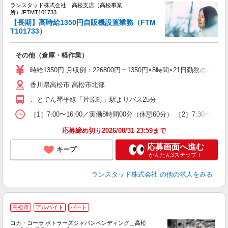
ランスタッド株式会社 高松支店（高松事業
業
所）/FTMT101733
【長期】高時給1350円自販機設置業務（FTM
T101733）
等
その他（倉庫・軽作業）
時給1350円 月収例：226800円＝1350円×8時間×21日勤務
香川県高松市 高松市北部
ことでん琴平線「片原町」駅よりバス25分
［1］7:00〜16:00／実働8時間00分（休憩60分） ［2］7:30
応募締め切り2026/08/31 23:59まで
応募画面へ進む
キープ
かんたん3ステップ！
ランスタッド株式会社
の他の求人をみる
高松市
アルバイト
パート
コカ・コーラ ボトラーズジャパンベンディング＿高松