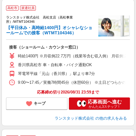
高松市
派遣社員
K
中
ランスタッド株式会社 高松支店（高松事業
所）/WTMT104346
【平日休み・高時給1400円】オシャレなショ
人
ールームでの接客（WTMT104346）
未
接客（ショールーム・カウンター窓口）
時給1400円 ※月収例22.7万円（残業等含む収入例） 月収例:22
香川県高松市 車・自転車・バイク通勤OK
琴電琴平線「元山（香川県）」駅より車7分
9:00〜17:45／実働7時間45分（休憩60分） ※土日どつら
応募締め切り2026/08/31 23:59まで
応募画面へ進む
キープ
かんたん3ステップ！
ランスタッド株式会社
の他の求人をみる