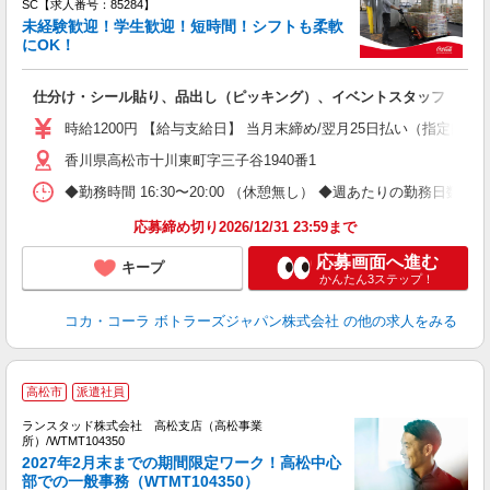
SC【求人番号：85284】
未経験歓迎！学生歓迎！短時間！シフトも柔軟
にOK！
未
日
仕分け・シール貼り、品出し（ピッキング）、イベントスタッフ
通
時給1200円 【給与支給日】 当月末締め/翌月25日払い（指定口座
香川県高松市十川東町字三子谷1940番1
◆勤務時間 16:30〜20:00 （休憩無し） ◆週あたりの勤務日数 
応募締め切り2026/12/31 23:59まで
応募画面へ進む
キープ
かんたん3ステップ！
コカ・コーラ ボトラーズジャパン株式会社
の他の求人をみる
高松市
派遣社員
ランスタッド株式会社 高松支店（高松事業
ジ
所）/WTMT104350
2027年2月末までの期間限定ワーク！高松中心
＜
部での一般事務（WTMT104350）