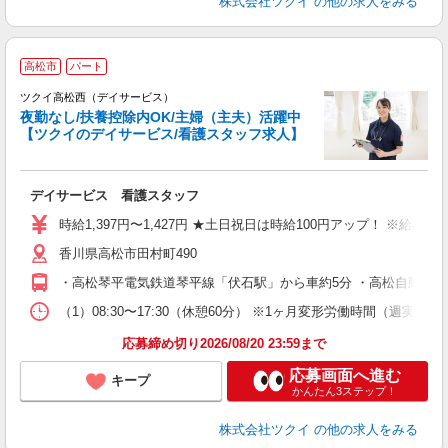
株式会社ツクイ
の他の求人をみる
高松市
パート
ツクイ高松西（デイサービス）
夜勤なし/扶養控除内OK/主婦（主夫）活躍中
【ツクイのデイサービス/看護スタッフ求人】
各
デイサービス 看護スタッフ
入
り
時給1,397円〜1,427円 ★土日祝日は時給100円アップ！ ※給
リ
香川県高松市田村町490
ー
O
・高松琴平電気鉄道琴平線「伏石駅」から車約5分 ・高松自動車道「
な
（1）08:30〜17:30（休憩60分） ※1ヶ月変形労働時間（週実
髪
応募締め切り2026/08/20 23:59まで
応募画面へ進む
キープ
かんたん3ステップ！
株式会社ツクイ
の他の求人をみる