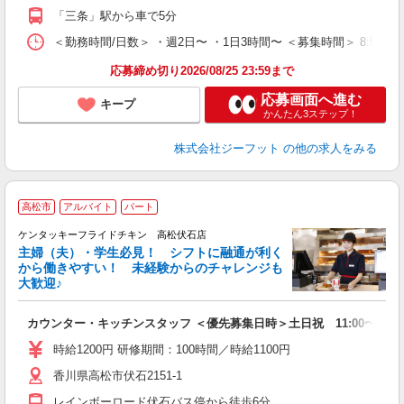
費
「三条」駅から車で5分
＜勤務時間/日数＞ ・週2日〜 ・1日3時間〜 ＜募集時間＞ 8:50〜
応募締め切り2026/08/25 23:59まで
応募画面へ進む
キープ
かんたん3ステップ！
株式会社ジーフット
の他の求人をみる
高松市
アルバイト
パート
ケンタッキーフライドチキン 高松伏石店
主婦（夫）・学生必見！ シフトに融通が利く
から働きやすい！ 未経験からのチャレンジも
大歓迎♪
見
カウンター・キッチンスタッフ ＜優先募集日時＞土日祝 11:00〜17:0
未
～
時給1200円 研修期間：100時間／時給1100円
2
香川県高松市伏石2151-1
ル
補
レインボーロード伏石バス停から徒歩6分