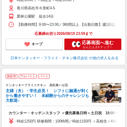
昇
香川県高松市今里町4-5
K
か
栗林公園駅 徒歩14分
【勤務時間】9:00〜23:00／3時間以上 【出勤日数】週1日以
応募締め切り2026/08/19 23:59まで
応募画面へ進む
キープ
かんたん3ステップ！
日本ケンタッキー・フライド・チキン株式会社
の他の求人をみる
高松市
アルバイト
パート
ケンタッキーフライドチキン 高松東ハゼ店
主婦（夫）・学生必見！ シフトに融通が利く
から働きやすい！ 未経験からのチャレンジも
大歓迎♪
見
カウンター・キッチンスタッフ ＜優先募集日時＞土日祝 18:00〜23:0
未
ダ
時給1250円 研修期間：100時間／時給1150円 ＜高校生＞時給115
昇