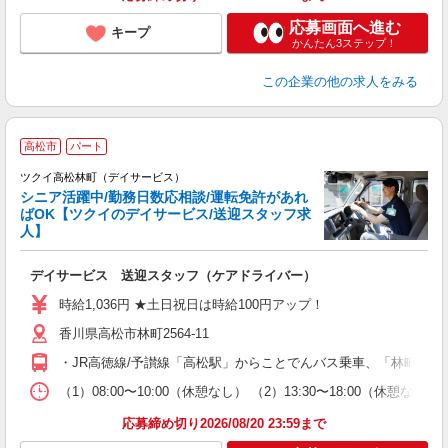
応募画面へ進む
キープ
かんたん3ステップ！
この企業
の他の求人をみる
高松市
パート
ツクイ高松林町（デイサービス）
シニア活躍中/勤務日数応相談/運転免許があれ
ばOK【ツクイのデイサービス/送迎スタッフ求
人】
各
デイサービス 送迎スタッフ（ケアドライバー）
入
り
時給1,036円 ★土日祝日は時給100円アップ！
リ
香川県高松市林町2564-11
ー
O
・JR高徳線/予讃線「高松駅」からことでんバス乗車、「林町」下
な
（1）08:00〜10:00（休憩なし） （2）13:30〜18:00（
髪
応募締め切り2026/08/20 23:59まで