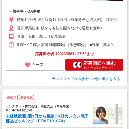
同
一般事務・OA事務
時給1200円 ※月収例17.6万円（残業等含む収入例） 月収例:17
香川県高松市 駅からも徒歩圏内なので通勤も便利♪
琴電「瓦町」駅より徒歩15分
9:00〜17:00／実働7時間00分（休憩60分） ■残業（基本的
応募締め切り2026/08/31 23:59まで
応募画面へ進む
キープ
かんたん3ステップ！
ランスタッド株式会社
の他の求人をみる
高松市
派遣社員
相
ランスタッド株式会社 高松支店（高松事業
所）/FTMT101670
私
未経験歓迎♪週3日から相談OK◎カンタン電子
部品ピッキング（FTMT101670）
員