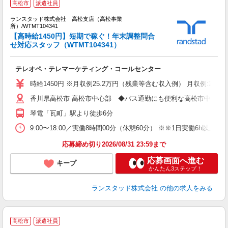
高松市
派遣社員
ランスタッド株式会社 高松支店（高松事業
所）/WTMT104341
【高時給1450円】短期で稼ぐ！年末調整問合
♪
せ対応スタッフ（WTMT104341）
合
テレオペ・テレマーケティング・コールセンター
未
祝
時給1450円 ※月収例25.2万円（残業等含む収入例） 月収例:252
O
香川県高松市 高松市中心部 ◆バス通勤にも便利な高松市中心部♪
琴電「瓦町」駅より徒歩6分
9:00〜18:00／実働8時間00分（休憩60分） ※※1日実働6h
応募締め切り2026/08/31 23:59まで
応募画面へ進む
キープ
かんたん3ステップ！
ランスタッド株式会社
の他の求人をみる
高松市
派遣社員