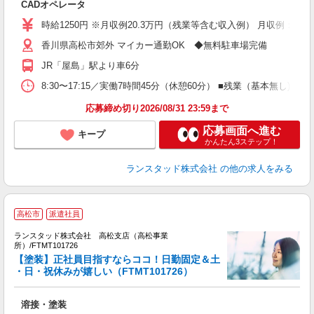
CADオペレータ
ミ
ク
時給1250円 ※月収例20.3万円（残業等含む収入例） 月収例：20
香川県高松市郊外 マイカー通勤OK ◆無料駐車場完備
JR「屋島」駅より車6分
8:30〜17:15／実働7時間45分（休憩60分） ■残業（基本無
応募締め切り2026/08/31 23:59まで
応募画面へ進む
キープ
かんたん3ステップ！
ランスタッド株式会社
の他の求人をみる
高松市
派遣社員
ランスタッド株式会社 高松支店（高松事業
所）/FTMT101726
【塗装】正社員目指すならココ！日勤固定＆土
・日・祝休みが嬉しい（FTMT101726）
上
溶接・塗装