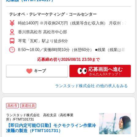
ー
テレオペ・テレマーケティング・コールセンター
未
祝
時給1400円 ※月収例24万円（残業等含む収入例） 月収例：240
香川県高松市 高松市中心部
琴電「瓦町」駅より徒歩6分
8:50〜18:00／実働8時間10分（休憩60分） ■残業（残業
応募締め切り2026/08/31 23:59まで
応募画面へ進む
キープ
かんたん3ステップ！
ランスタッド株式会社
の他の求人をみる
高松市
派遣社員
す
共
ランスタッド株式会社 高松支店（高松事業
所）/FTMT101731
し
【即日内定可能◎日勤】モクモクライン作業冷
凍麺の製造（FTMT101731）