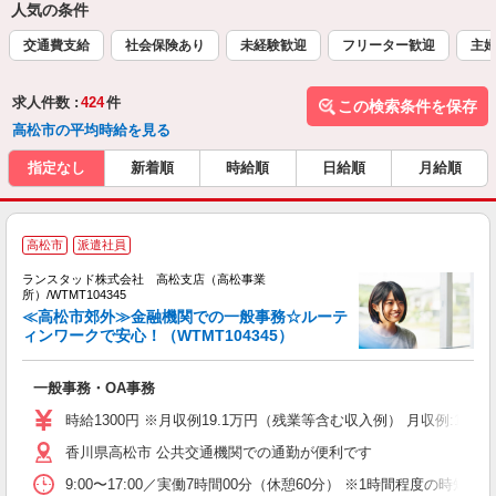
人気の条件
交通費支給
社会保険あり
未経験歓迎
フリーター歓迎
主
求人件数 :
424
件
この検索条件を保存
高松市の平均時給を見る
指定なし
新着順
時給順
日給順
月給順
高松市
派遣社員
ランスタッド株式会社 高松支店（高松事業
所）/WTMT104345
装
≪高松市郊外≫金融機関での一般事務☆ルーテ
ィンワークで安心！（WTMT104345）
金
一般事務・OA事務
ミ
勤
時給1300円 ※月収例19.1万円（残業等含む収入例） 月収例:19
香川県高松市 公共交通機関での通勤が便利です
9:00〜17:00／実働7時間00分（休憩60分） ※1時間程度