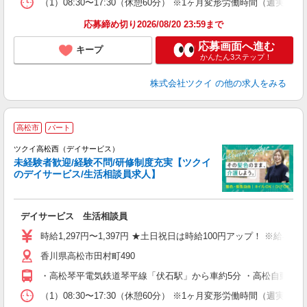
な
（1）08:30〜17:30（休憩60分） ※1ヶ月変形労働時間（週実
髪
応募締め切り2026/08/20 23:59まで
応募画面へ進む
キープ
かんたん3ステップ！
株式会社ツクイ
の他の求人をみる
高松市
パート
ツクイ高松西（デイサービス）
未経験者歓迎/経験不問/研修制度充実【ツクイ
のデイサービス/生活相談員求人】
各
デイサービス 生活相談員
入
り
時給1,297円〜1,397円 ★土日祝日は時給100円アップ！ ※給
リ
香川県高松市田村町490
ー
O
・高松琴平電気鉄道琴平線「伏石駅」から車約5分 ・高松自動車道「
な
（1）08:30〜17:30（休憩60分） ※1ヶ月変形労働時間（週実働
髪