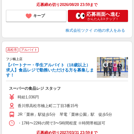
応募締め切り2026/08/20 23:59まで
応募画面へ進む
キープ
かんたん3ステップ！
株式会社ツクイ
の他の求人をみる
高松市
アルバイト
フジ楠上店
【パートナー・学生アルバイト（18歳以上）
求人】食品レジで勤務いただける方を募集しま
す！
す
スーパーの食品レジ スタッフ
未
社
時給1,036円
香川県高松市楠上町二丁目3番15号
JR「栗林」駅徒歩5分 琴電「栗林公園」駅 徒歩5分
・17時〜22時の間で3〜5時間程度 ※時間帯相談可
応募締め切り2027/03/31 23:59まで