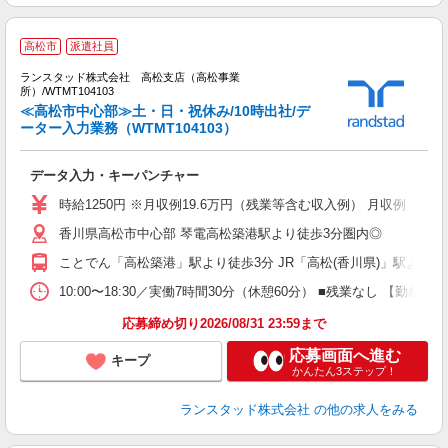
高松市
派遣社員
ランスタッド株式会社 高松支店（高松事業
装
所）/WTMT104103
≪高松市中心部≫土・日・祝休み/10時出社/デ
ーター入力業務（WTMT104103）
＜
データ入力・キーパンチャー
未
時給1250円 ※月収例19.6万円（残業等含む収入例） 月収例：19
香川県高松市中心部 琴電高松築港駅より徒歩3分圏内◎
ことでん「高松築港」駅より徒歩3分 JR「高松(香川県)」駅より徒
10:00〜18:30／実働7時間30分（休憩60分） ■残業なし 
応募締め切り2026/08/31 23:59まで
応募画面へ進む
キープ
かんたん3ステップ！
ランスタッド株式会社
の他の求人をみる