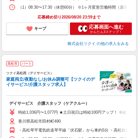
な
（1）08:30〜17:30（休憩60分） ※1ヶ月変形労働時間（週実
髪
応募締め切り2026/08/20 23:59まで
応募画面へ進む
キープ
かんたん3ステップ！
株式会社ツクイ
の他の求人をみる
高松市
パート
ツクイ高松西（デイサービス）
家庭両立/夜勤なし/お休み調整可【ツクイのデ
イサービス/介護スタッフ求人】
各
デイサービス 介護スタッフ（ケアクルー）
入
り
時給1,036円〜1,077円 ★土日祝日は時給100円アップ！ ※給
リ
香川県高松市田村町490
ー
O
・高松琴平電気鉄道琴平線「伏石駅」から車約5分 ・高松自動車道「