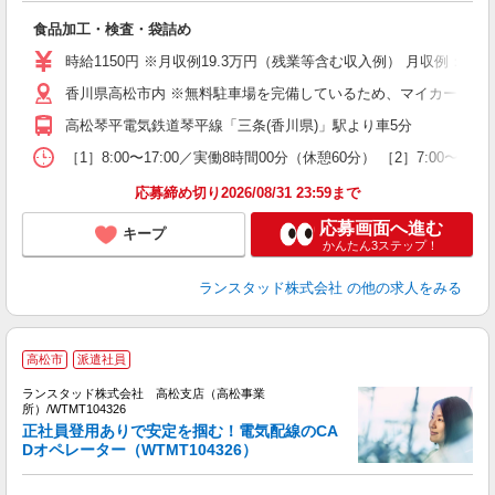
心
食品加工・検査・袋詰め
時給1150円 ※月収例19.3万円（残業等含む収入例） 月収例：1
香川県高松市内 ※無料駐車場を完備しているため、マイカーでの
高松琴平電気鉄道琴平線「三条(香川県)」駅より車5分
［1］8:00〜17:00／実働8時間00分（休憩60分） ［2］7
応募締め切り2026/08/31 23:59まで
応募画面へ進む
キープ
かんたん3ステップ！
ランスタッド株式会社
の他の求人をみる
【
高松市
派遣社員
円
ランスタッド株式会社 高松支店（高松事業
所）/WTMT104326
◆
正社員登用ありで安定を掴む！電気配線のCA
Dオペレーター（WTMT104326）
企