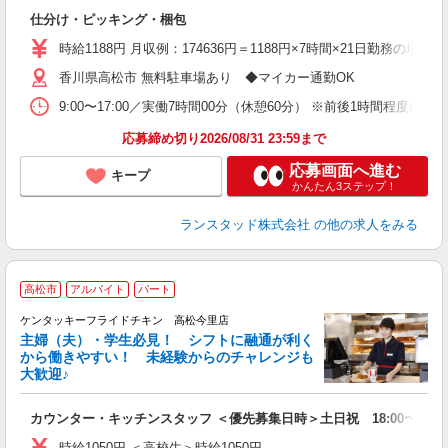
未
仕分け・ピッキング・梱包
祝
時給1188円 月収例：174636円＝1188円×7時間×21日勤務の
香川県高松市 無料駐車場あり ◆マイカー通勤OK
9:00〜17:00／実働7時間00分（休憩60分） ※前後1時
応募締め切り2026/08/31 23:59まで
応募画面へ進む
キープ
かんたん3ステップ！
ランスタッド株式会社
の他の求人をみる
高松市
アルバイト
パート
ケンタッキーフライドチキン 高松今里店
主婦（夫）・学生必見！ シフトに融通が利く
から働きやすい！ 未経験からのチャレンジも
大歓迎♪
見
カウンター・キッチンスタッフ ＜優先募集日時＞土日祝 18:00〜23:0
未
ダ
時給1050円 ＜高校生＞時給1050円