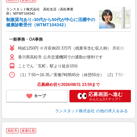
ランスタッド株式会社 高松支店（高松事業
所）/WTMT104342
事
制服貸与あり♪30代から50代が中心に活躍中の
る
健康診断受付（WTMT104342）
未
一般事務・OA事務
時給1250円 ※月収例20.3万円（残業等含む収入例） 月収例:20
香川県高松市 公共交通機関での通勤が便利です
ことでん「瓦町」駅より徒歩10分
［1］7:55〜16:35／実働7時間45分（休憩55分） ［2］7:55
応募締め切り2026/08/31 23:59まで
応募画面へ進む
キープ
かんたん3ステップ！
ランスタッド株式会社
の他の求人をみる
高松市
派遣社員