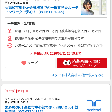
所）/WTMT104345
装
≪高松市郊外≫金融機関での一般事務☆ルーテ
ィンワークで安心！（WTMT104345）
金
一般事務・OA事務
ミ
勤
時給1300円 ※月収例19.1万円（残業等含む収入例） 月収例:19
香川県高松市 公共交通機関での通勤が便利です
9:00〜17:00／実働7時間00分（休憩60分） ※1時間程
応募締め切り2026/08/31 23:59まで
応募画面へ進む
キープ
かんたん3ステップ！
ランスタッド株式会社
の他の求人をみる
【
高松市
派遣社員
切
ランスタッド株式会社 高松支店（高松事業
所）/WTMT104317
未経験OK！高松市中心部で働く♪問い合わせ対
応業務（WTMT104317）