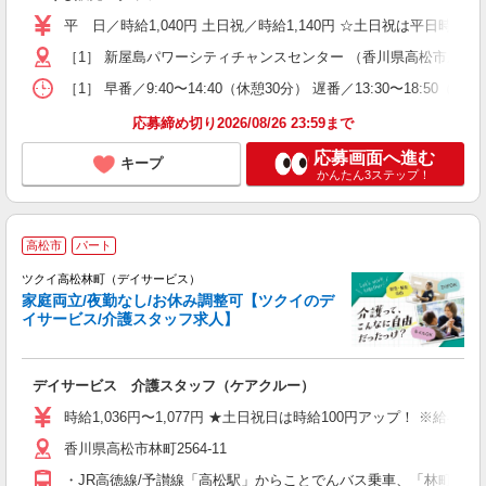
～
平 日／時給1,040円 土日祝／時給1,140円 ☆土日祝は平日時給＋
昼
［1］ 新屋島パワーシティチャンスセンター （香川県高松市屋島西町
り
［1］ 早番／9:40〜14:40（休憩30分） 遅番／13:30〜18:50（休憩3
応募締め切り2026/08/26 23:59まで
応募画面へ進む
キープ
かんたん3ステップ！
高松市
パート
ツクイ高松林町（デイサービス）
家庭両立/夜勤なし/お休み調整可【ツクイのデ
イサービス/介護スタッフ求人】
各
デイサービス 介護スタッフ（ケアクルー）
入
り
時給1,036円〜1,077円 ★土日祝日は時給100円アップ！ ※給
リ
香川県高松市林町2564-11
ー
O
・JR高徳線/予讃線「高松駅」からことでんバス乗車、「林町」下