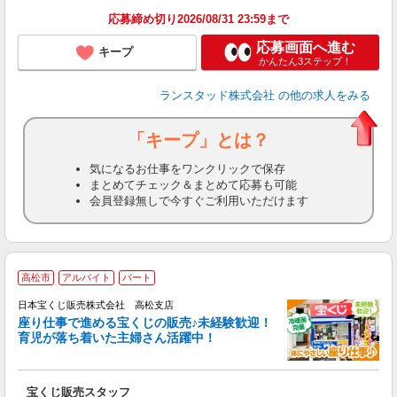
応募締め切り2026/08/31 23:59まで
応募画面へ進む
キープ
かんたん3ステップ！
ランスタッド株式会社
の他の求人をみる
「キープ」とは？
気になるお仕事をワンクリックで保存
まとめてチェック＆まとめて応募も可能
会員登録無しで今すぐご利用いただけます
高松市
アルバイト
パート
事
日本宝くじ販売株式会社 高松支店
座り仕事で進める宝くじの販売♪未経験歓迎！
育児が落ち着いた主婦さん活躍中！
を
宝くじ販売スタッフ
未