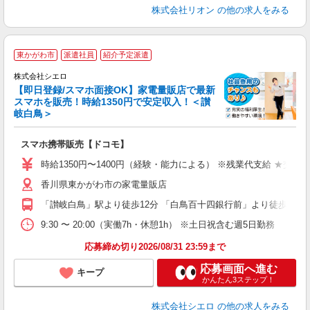
株式会社リオン
の他の求人をみる
★
東かがわ市
派遣社員
紹介予定派遣
♪
株式会社シエロ
【即日登録/スマホ面接OK】家電量販店で最新
スマホを販売！時給1350円で安定収入！＜讃
岐白鳥＞
事
即
スマホ携帯販売【ドコモ】
あ
時給1350円〜1400円（経験・能力による） ※残業代支給 ★交通
通
香川県東かがわ市の家電量販店
あ
「讃岐白鳥」駅より徒歩12分 「白鳥百十四銀行前」より徒歩3分
9:30 〜 20:00（実働7h・休憩1h） ※土日祝含む週5日勤務
応募締め切り2026/08/31 23:59まで
応募画面へ進む
キープ
かんたん3ステップ！
株式会社シエロ
の他の求人をみる