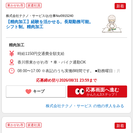
東かがわ市
派遣社員
新着
株式会社テクノ・サービス/お仕事No/0915240
デ
【精肉加工】経験を活かせる。長期勤務可能。
シフト制。精肉加工
ま
精肉加工
履
ラ
時給1150円交通費全額支給
香川県東かがわ市 ＊車・バイク通勤OK
08:00〜17:00 ※表記のうち実働8時間です。 ■勤務曜日：月
応募締め切り2026/08/31 23:59まで
応募画面へ進む
キープ
かんたん3ステップ！
株式会社テクノ・サービス
の他の求人をみる
東かがわ市
派遣社員
新着