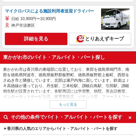
マイクロバスによる施設利用者送迎ドライバー
日給 10,900円〜10,900円
神戸市須磨区
詳細を見る
とりあえずキープ
東かがわ市のバイト・アルバイト・パート探し
東かがわ市は香川県の東端部に位置しており、東部を徳島県鳴門市、南
部を徳島県阿波市、徳島県板野郡板野町、徳島県板野郡上板町、西部を
さぬき市と隣接しています。北部は瀬戸内海に面しています。鉄道はＪ
Ｒ高徳線が通っており、丹生駅、三本松駅、讃岐白鳥駅、引田駅、讃岐
相生駅が設置されています。各駅周辺には学習塾、病院、英会話教室、
インターネットサービス店、家電量販店、パチンコ店、ファーストフー
ド店、携帯電話販売店、大型スーパー、レストラン、居酒屋、コンビ
もっと見る
ニ、ホテル、パソコンスクール、ガソリンスタンド、ドラッグストアな
どがあり、塾講師、家庭教師、看護師、医療スタッフ、英会話インスト
その他の条件でバイト・アルバイト・パートを探す
ラクター、インターネットサービススタッフ、家電販売員、ホールスタ
ッフ、キッチンスタッフ、携帯電話販売スタッフ、レジ、品出し、バッ
香川県の人気のエリアからバイト・アルバイト・パートを探す
クヤード、総菜調理、宿泊スタッフ、清掃スタッフ、パソコンインスト
ラクター、給油スタッフなどのバイト、パートが見つかります。条件も