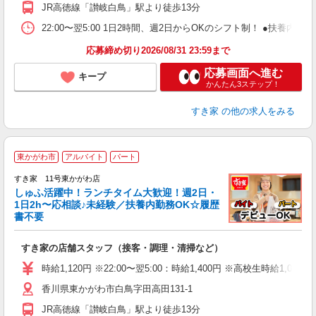
社
JR高徳線「讃岐白鳥」駅より徒歩13分
22:00〜翌5:00 1日2時間、週2日からOKのシフト制！ ●扶養内勤務
応募締め切り2026/08/31 23:59まで
応募画面へ進む
キープ
かんたん3ステップ！
すき家
の他の求人をみる
≪
東かがわ市
アルバイト
パート
すき家 11号東かがわ店
しゅふ活躍中！ランチタイム大歓迎！週2日・
安
1日2h〜応相談♪未経験／扶養内勤務OK☆履歴
書不要
の
すき家の店舗スタッフ（接客・調理・清掃など）
履
タ
時給1,120円 ※22:00〜翌5:00：時給1,400円 ※高校生時給1,050
（
香川県東かがわ市白鳥字田高田131-1
夜
事
JR高徳線「讃岐白鳥」駅より徒歩13分