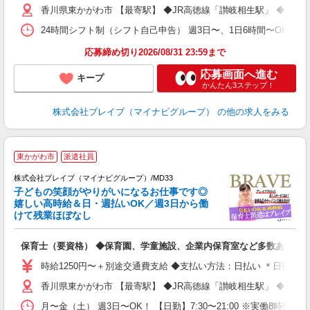
香川県東かがわ市 【最寄駅】 ◆JR高徳線「讃岐相生駅」 ◆JR
O
24時間シフト制（シフト自己申告） 週3日〜、1日6時間〜OK 【勤務
応募締め切り2026/08/31 23:59まで
応募画面へ進む
キープ
かんたん3ステップ！
株式会社ブレイブ（マイナビグループ）
の他の求人をみる
東かがわ市
派遣社員
株式会社ブレイブ（マイナビグループ）/MD33
子どもの笑顔がやりがいになるお仕事です◎
嬉しい高時給＆日・週払いOK／週3日から働
タ
けて残業ほぼなし
払
の
保育士（要資格） ◆保育園、学童施設、企業内保育室など多数あり
フ
シ
時給1250円〜＋別途交通費支給 ◆支払い方法：日払い ＊日払い
香川県東かがわ市 【最寄駅】 ◆JR高徳線「讃岐相生駅」 ◆JR
月〜金（土） 週3日〜OK！ 【日勤】7:30〜21:00 ※実働8時間