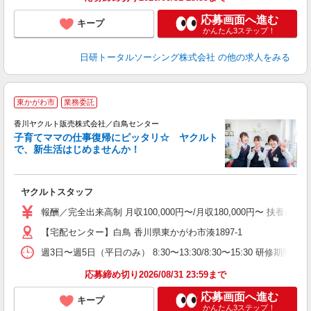
応募画面へ進む
キープ
かんたん3ステップ！
日研トータルソーシング株式会社
の他の求人をみる
東かがわ市
業務委託
香川ヤクルト販売株式会社／白鳥センター
子育てママの仕事復帰にピッタリ☆ ヤクルト
で、新生活はじめませんか！
近
ヤクルトスタッフ
未
ア
報酬／完全出来高制 月収100,000円〜/月収180,000円〜 扶
業
【宅配センター】白鳥 香川県東かがわ市湊1897-1
社
週3日〜週5日（平日のみ） 8:30〜13:30/8:30〜15:30 研修期間：1
応募締め切り2026/08/31 23:59まで
応募画面へ進む
キープ
かんたん3ステップ！