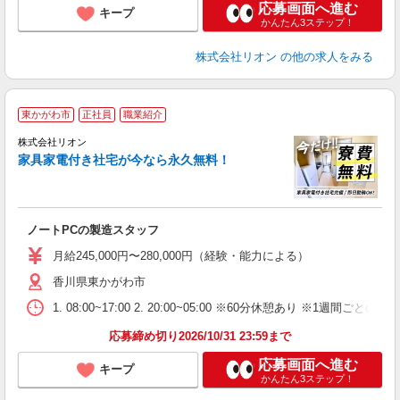
応募画面へ進む
キープ
かんたん3ステップ！
株式会社リオン
の他の求人をみる
東かがわ市
正社員
職業紹介
株式会社リオン
家具家電付き社宅が今なら永久無料！
家
社
ノートPCの製造スタッフ
入
場
月給245,000円〜280,000円（経験・能力による）
タ
香川県東かがわ市
額
業
1. 08:00~17:00 2. 20:00~05:00 ※60分休憩あり ※1週間ごとの2
あ
応募締め切り2026/10/31 23:59まで
応募画面へ進む
キープ
かんたん3ステップ！