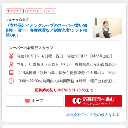
東かがわ市
アルバイト
パート
マルナカ 白鳥店
《衣料品》イオングループのスーパー/買い物
割引・賞与・各種休暇など制度充実/シフト相
談OK！
を
スーパーの衣料品スタッフ
未
社
時給1107円〜 ★日曜・祝日：時給50円UP 【時間帯加給】 （16
マルナカ 白鳥店（シロトリテン） 香川県東かがわ市白鳥144-1
◇JR高徳線「讃岐白鳥」駅から徒歩18分 ◇大川バス「田高田」バ
13:00〜22:00の時間内で4時間勤務 ★時間・曜日はお気軽にご
応募締め切り2027/03/31 23:59まで
応募画面へ進む
キープ
かんたん3ステップ！
株式会社フジ
の他の求人をみる