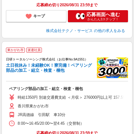
応募締め切り2026/08/31 23:59まで
応募画面へ進む
キープ
かんたん3ステップ！
株式会社テクノ・サービス
の他の求人をみる
◎
東かがわ市
派遣社員
n
日研トータルソーシング株式会社（お仕事No.9A1551）
ー
土日祝休み！未経験OK！寮完備！ベアリング
z
部品の加工・組立・検査・梱包
談
W
ベアリング部品の加工・組立・検査・梱包
ク
保
時給1350円 別途交通費支給 ＜月収＞ 276000円以上可 157.55H＋残
香川県東かがわ市
JR高徳線 引田駅 車10分
8:00〜16:45/20:00〜翌4:45（交替制）
応募締め切り2026/08/31 23:59まで