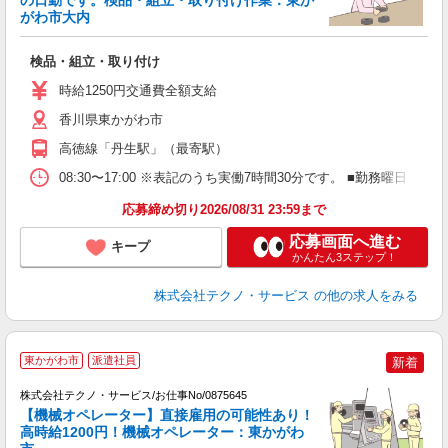
の日勤です。検品・組立・取り付け作業：東か
がわ市大内
す
検品・組立・取り付け
履
時給1250円交通費全額支給
香川県東かがわ市
高徳線「丹生駅」（最寄駅）
08:30〜17:00 ※表記のうち実働7時間30分です。 ■勤務曜日
応募締め切り2026/08/31 23:59まで
応募画面へ進む
キープ
かんたん3ステップ！
株式会社テクノ・サービス
の他の求人をみる
東かがわ市
派遣社員
新着
株式会社テクノ・サービス/お仕事No/0875645
【機械オペレーター】直接雇用の可能性あり！
高時給1200円！機械オペレーター：東かがわ