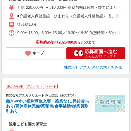
入
不
月給 220,000円 〜 310,000円 ※給与幅は経験・能力により考慮 賞
結
■介護老人保健施設 ひまわり（介護老人保健施設） 香川県東かがわ
支
徒歩約10分
9:00〜18:00／6:00〜15:00／10:30〜19:30 休憩時間
応募締め切り2026/08/18 23:59まで
応募画面へ進む
キープ
かんたん3ステップ！
株式会社アスカ
の他の求人をみる
東かがわ市
アルバイト
パート
株式会社アスカクリエート 岡山支店（jb653764）
働きやすい福利厚生充実！残業なし/昇給賞与
あり/育休産休完備/寮完備/食事補助/従業員割
引あり
面
認定こども園の保育士
入
不