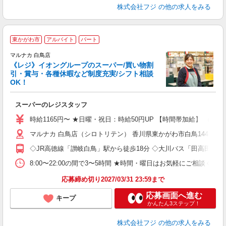
株式会社フジ
の他の求人をみる
東かがわ市
アルバイト
パート
マルナカ 白鳥店
《レジ》イオングループのスーパー/買い物割
引・賞与・各種休暇など制度充実/シフト相談
OK！
を
スーパーのレジスタッフ
未
社
時給1165円〜 ★日曜・祝日：時給50円UP 【時間帯加給】 （16
マルナカ 白鳥店（シロトリテン） 香川県東かがわ市白鳥144-1
◇JR高徳線「讃岐白鳥」駅から徒歩18分 ◇大川バス「田高田」バ
8:00〜22:00の間で3〜5時間 ★時間・曜日はお気軽にご相談く
応募締め切り2027/03/31 23:59まで
応募画面へ進む
キープ
かんたん3ステップ！
株式会社フジ
の他の求人をみる