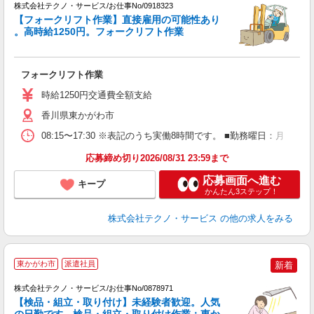
株式会社テクノ・サービス/お仕事No/0918323
【フォークリフト作業】直接雇用の可能性あり
。高時給1250円。フォークリフト作業
ン
国
フォークリフト作業
履
ラ
時給1250円交通費全額支給
香川県東かがわ市
08:15〜17:30 ※表記のうち実働8時間です。 ■勤務曜日：月
応募締め切り2026/08/31 23:59まで
応募画面へ進む
キープ
かんたん3ステップ！
株式会社テクノ・サービス
の他の求人をみる
東かがわ市
派遣社員
新着
株式会社テクノ・サービス/お仕事No/0878971
【検品・組立・取り付け】未経験者歓迎。人気