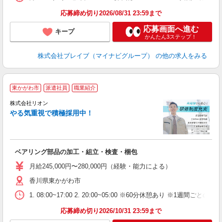
応募締め切り2026/08/31 23:59まで
応募画面へ進む
キープ
かんたん3ステップ！
株式会社ブレイブ（マイナビグループ）
の他の求人をみる
東かがわ市
派遣社員
職業紹介
株式会社リオン
やる気重視で積極採用中！
い
入
場
タ
ベアリング部品の加工・組立・検査・梱包
額
業
月給245,000円〜280,000円（経験・能力による）
あ
香川県東かがわ市
1. 08:00~17:00 2. 20:00~05:00 ※60分休憩あり ※1週間ごとの2
応募締め切り2026/10/31 23:59まで