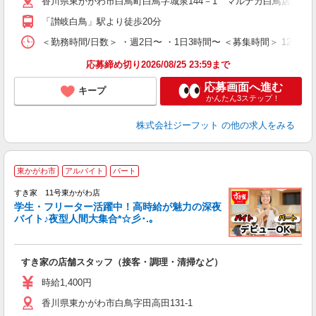
香川県東かがわ市白鳥町白鳥字城泉144－1 マルナカ白鳥店内
迎
費
「讃岐白鳥」駅より徒歩20分
＜勤務時間/日数＞ ・週2日〜 ・1日3時間〜 ＜募集時間＞ 12:2
応募締め切り2026/08/25 23:59まで
応募画面へ進む
キープ
かんたん3ステップ！
株式会社ジーフット
の他の求人をみる
東かがわ市
アルバイト
パート
すき家 11号東かがわ店
学生・フリーター活躍中！高時給が魅力の深夜
バイト♪夜型人間大集合*☆彡･.｡
つ
すき家の店舗スタッフ（接客・調理・清掃など）
履
ミ
時給1,400円
～
香川県東かがわ市白鳥字田高田131-1
勤