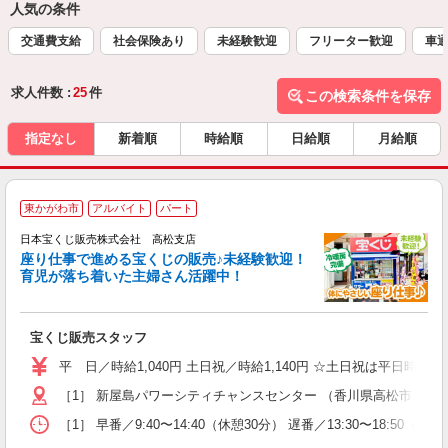
人気の条件
交通費支給
社会保険あり
未経験歓迎
フリーター歓迎
車通
求人件数 :
25
件
この検索条件を保存
指定なし
新着順
時給順
日給順
月給順
東かがわ市
アルバイト
パート
事
日本宝くじ販売株式会社 高松支店
座り仕事で進める宝くじの販売♪未経験歓迎！
育児が落ち着いた主婦さん活躍中！
を
宝くじ販売スタッフ
未
～
平 日／時給1,040円 土日祝／時給1,140円 ☆土日祝は平日時給＋
昼
［1］ 新屋島パワーシティチャンスセンター （香川県高松市屋島西町
り
［1］ 早番／9:40〜14:40（休憩30分） 遅番／13:30〜18:50（休憩3