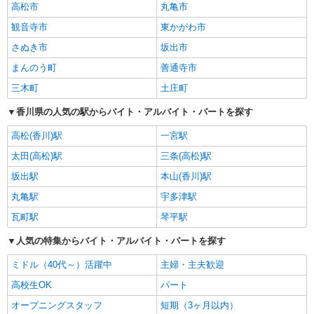
高松市
丸亀市
高校生可、短期、日払い、週払い、交通費支給などさまざまです。バス
は大川バス、徳島バスが運営する路線バスが運行しています。道路は高
観音寺市
東かがわ市
松自動車道が地域の東西を横断しており、国道１１号、国道３１８号、
さぬき市
坂出市
国道３７７号が主要バイパスとして市域をカバーしています。そのほか
香川県道１号や、２号、３号、１０号、４０号など一般道が市域を通っ
まんのう町
善通寺市
ています。東かがわ市は手袋の製造が盛んなことで知られており、生産
量は全国トップシェアを誇ります。そのほか製造系の工場も多く、軽作
三木町
土庄町
業、ピッキング、製造、検査、包装、出荷などの求人もあります。漁業
は瀬戸内海の豊富な海の恵みを生かし、ハマチの養殖発祥の地として有
香川県の人気の駅からバイト・アルバイト・パートを探す
名です。
高松(香川)駅
一宮駅
太田(高松)駅
三条(高松)駅
坂出駅
本山(香川)駅
丸亀駅
宇多津駅
瓦町駅
琴平駅
人気の特集からバイト・アルバイト・パートを探す
ミドル（40代～）活躍中
主婦・主夫歓迎
高校生OK
パート
オープニングスタッフ
短期（3ヶ月以内）