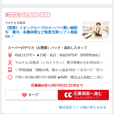
東かがわ市
アルバイト
パート
マルナカ 白鳥店
《惣菜》イオングループのスーパー/買い物割
引・賞与・各種休暇など制度充実/シフト相談
OK！
を
スーパーのデリカ（お惣菜）パック・品出しスタッフ
未
社
時給1127円〜 ★日曜・祝日：時給50円UP 【時間帯加給】 （16
マルナカ 白鳥店（シロトリテン） 香川県東かがわ市白鳥144-1
◇JR高徳線「讃岐白鳥」駅から徒歩18分 ◇大川バス「田高田」バ
7:00〜16:00の間で3〜5時間 ★時間・曜日はお気軽にご相談く
応募締め切り2027/03/31 23:59まで
応募画面へ進む
キープ
かんたん3ステップ！
株式会社フジ
の他の求人をみる