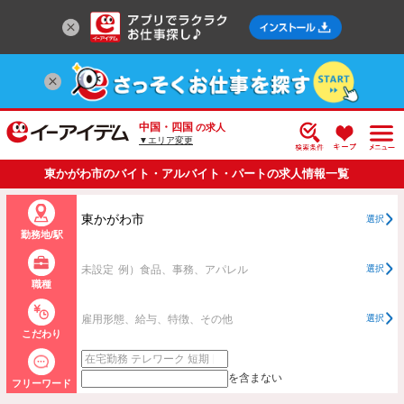
中国・四国
の求人
▼エリア変更
東かがわ市のバイト・アルバイト・パートの求人情報一覧
東かがわ市
選択
勤務地/駅
未設定
例）食品、事務、アパレル
選択
職種
雇用形態、給与、特徴、その他
選択
こだわり
を含まない
フリーワード