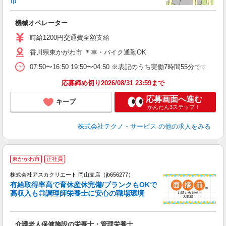
市
ー
機械オペレーター
履
高
時給1200円交通費全額支給
香川県東かがわ市 ＊車・バイク通勤OK
07:50〜16:50 19:50〜04:50 ※表記のうち実働7時間55
応募締め切り2026/08/31 23:59まで
応募画面へ進む
キープ
かんたん3ステップ！
株式会社テクノ・サービス
の他の求人をみる
東かがわ市
正社員
株式会社アスカクリエート 岡山支店（jb656277）
有給取得率高で育休産休完備/ブランクもOKで
高収入も◎調理師栄養士に安心の職場環境
面
介護老人保健施設の栄養士・管理栄養士