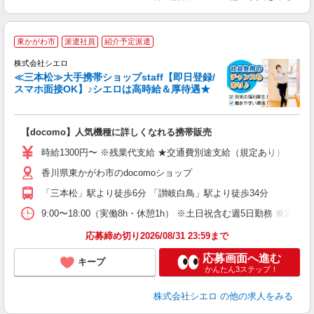
★
東かがわ市
派遣社員
紹介予定派遣
♪
株式会社シエロ
≪三本松≫大手携帯ショップstaff【即日登録/
スマホ面接OK】♪シエロは高時給＆厚待遇★
い
即
【docomo】人気機種に詳しくなれる携帯販売
あ
時給1300円〜 ※残業代支給 ★交通費別途支給（規定あり） ゜+゜
通
香川県東かがわ市のdocomoショップ
あ
「三本松」駅より徒歩6分 「讃岐白鳥」駅より徒歩34分
9:00〜18:00（実働8h・休憩1h） ※土日祝含む週5日勤務 ※定休
応募締め切り2026/08/31 23:59まで
応募画面へ進む
キープ
かんたん3ステップ！
株式会社シエロ
の他の求人をみる