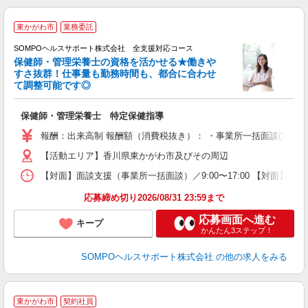
東かがわ市
業務委託
SOMPOヘルスサポート株式会社 全支援対応コース
保健師・管理栄養士の資格を活かせる★働きや
すさ抜群！仕事量も勤務時間も、都合に合わせ
て調整可能です◎
支
保健師・管理栄養士 特定保健指導
報酬：出来高制 報酬額（消費税抜き）： ・事業所一括面談(対面) 1日：
【活動エリア】香川県東かがわ市及びその周辺
【対面】面談支援（事業所一括面談）／9:00〜17:00 【対面】面
応募締め切り2026/08/31 23:59まで
応募画面へ進む
キープ
かんたん3ステップ！
SOMPOヘルスサポート株式会社
の他の求人をみる
東かがわ市
契約社員