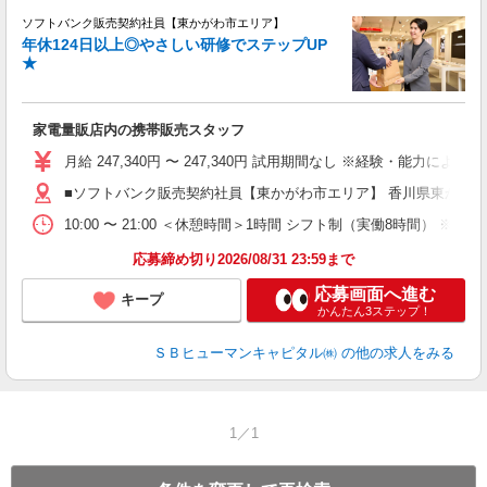
ソフトバンク販売契約社員【東かがわ市エリア】
年休124日以上◎やさしい研修でステップUP
で
★
ボ
ン
家電量販店内の携帯販売スタッフ
月給 247,340円 〜 247,340円 試用期間なし ※経験・能力による 
■ソフトバンク販売契約社員【東かがわ市エリア】 香川県東かが
10:00 〜 21:00 ＜休憩時間＞1時間 シフト制（実働8時間） 
応募締め切り2026/08/31 23:59まで
応募画面へ進む
キープ
かんたん3ステップ！
ＳＢヒューマンキャピタル㈱
の他の求人をみる
1／1