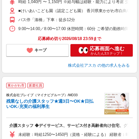
時給 1,040円 〜 1,150円 ※給与幅は経験・能力により考慮 交通費
あ
■けいあいこども園（認定こども園） 香川県東かがわ市白鳥647番
な
食
バス停「湊橋」下車：徒歩12分
9:00〜14:00／8:00〜17:00 休憩時間：60分 ご希望の勤務時間帯
応募締め切り2026/08/18 23:59まで
応募画面へ進む
キープ
かんたん3ステップ！
株式会社アスカ
の他の求人をみる
東かがわ市
派遣社員
株式会社ブレイブ（マイナビグループ）/MD33
残業なしの介護スタッフ★週3日〜OK★日払
いOK♪充実の福利厚生
ト
介護スタッフ ◆デイサービス、サービス付き高齢者向け住宅、グルー
入
ー
未経験：時給1250〜1450円（資格・経験による） 経験者：時給1
代