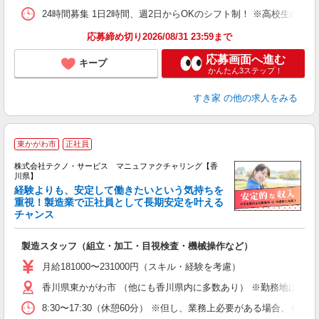
24時間募集 1日2時間、週2日からOKのシフト制！ ※高校生のシ
応募締め切り2026/08/31 23:59まで
応募画面へ進む
キープ
かんたん3ステップ！
すき家
の他の求人をみる
東かがわ市
正社員
株式会社テクノ・サービス マニュファクチャリング【香
川県】
経験よりも、安定して働きたいという気持ちを
重視！製造業で正社員として長期安定を叶える
チャンス
く
入
製造スタッフ（組立・加工・目視検査・機械操作など）
未
あ
月給181000〜231000円（スキル・経験を考慮）
遣
香川県東かがわ市 （他にも香川県内に多数あり） ※勤務地はご希
8:30〜17:30（休憩60分） ※但し、業務上必要がある場合