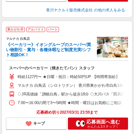
香川ヤクルト販売株式会社
の他の求人をみる
東かがわ市
アルバイト
パート
マルナカ 白鳥店
《ベーカリー》イオングループのスーパー/買
い物割引・賞与・各種休暇など制度充実/シフ
ト相談OK！
を
スーパーのベーカリー（焼きたてパン）スタッフ
未
社
時給1127円〜 ★日曜・祝日：時給50円UP 【時間帯加給】 （16
マルナカ 白鳥店（シロトリテン） 香川県東かがわ市白鳥144-1
◇JR高徳線「讃岐白鳥」駅から徒歩18分 ◇大川バス「田高田」バ
7:00〜16:00の間で3〜5時間 ★時間・曜日はお気軽にご相談く
応募締め切り2027/03/31 23:59まで
応募画面へ進む
キープ
かんたん3ステップ！