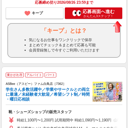
応募締め切り2026/08/26 23:59まで
応募画面へ進む
キープ
かんたん3ステップ！
「キープ」とは？
気になるお仕事をワンクリックで保存
まとめてチェック＆まとめて応募も可能
会員登録無しで今すぐご利用いただけます
東かがわ市
アルバイト
パート
ASBee（アスビー）ファム白鳥店［7362］
学生さん多数活躍中／学業やサークルとの両立
に最適／未経験者大歓迎／希望シフト制／時間
・曜日応相談
続
靴・シューズショップの販売スタッフ
履
活
時給1,100円〜1,200円 試用期間中 時給1,090円〜1,190円（試用
j