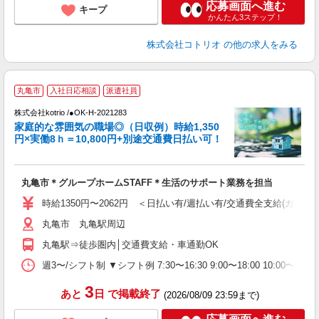
応募画面へ進む
キープ
かんたん3ステップ！
株式会社コトリオ
の他の求人をみる
丸亀市
入社日応相談
派遣社員
代
株式会社kotrio /●OK-H-2021283
女
家庭的な雰囲気の職場◎（日収例）時給1,350
ド
円×実働8ｈ＝10,800円+別途交通費日払い可！
活
ル
自
丸亀市＊グループホームSTAFF＊生活のサポート業務を担当
役
時給1350円〜2062円 ＜日払い有/週払い有/交通費全支給(ガソリ
丸亀市 丸亀駅周辺
丸亀駅⇒徒歩圏内│交通費支給・車通勤OK
週3〜/シフト制 ▼シフト例 7:30〜16:30 9:00〜18:00 10:
3
あと
日
で掲載終了
(2026/08/09 23:59まで)