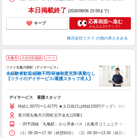
髪
本日掲載終了
(2026/08/06 23:59まで)
応募画面へ進む
キープ
かんたん3ステップ！
株式会社ツクイ
の他の求人をみる
丸亀市
入社日応相談
パート
ツクイ丸亀川西町（デイサービス）
未経験者歓迎/経験不問/研修制度充実/夜勤なし
【ツクイのデイサービス/看護スタッフ求人】
各
デイサービス 看護スタッフ
入
り
時給1,397円〜1,427円 ★土日祝日は時給100円アップ！ ※給
リ
香川県丸亀市川西町北字金丸129番1
ー
O
・JR予讃線「丸亀駅」から琴参バス（丸亀市コミュニティバス）乗
な
（1）08:30〜17:30（休憩60分） （2）09:30〜13:30（