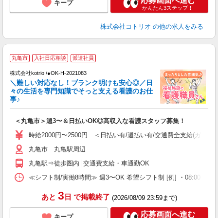
応募画面へ進む
キープ
かんたん3ステップ！
株式会社コトリオ
の他の求人をみる
丸亀市
入社日応相談
派遣社員
だ
株式会社kotrio /●OK-H-2021083
＼難しい対応なし！ブランク明けも安心◎／日
女
々の生活を専門知識でそっと支える看護のお仕
ド
事♪
活
ル
＜丸亀市＞週3〜＆日払いOK◎高収入な看護スタッフ募集！
自
時給2000円〜2500円 ＜日払い有/週払い有/交通費全支給(ガソリ
役
丸亀市 丸亀駅周辺
丸亀駅⇒徒歩圏内│交通費支給・車通勤OK
≪シフト制/実働8時間≫ 週3〜OK 希望シフト制 [例] ・08:00 〜 17:0
3
あと
日
で掲載終了
(2026/08/09 23:59まで)
応募画面へ進む
キープ