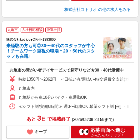
株式会社コトリオ
の他の求人をみる
丸亀市
入社日応相談
派遣社員
株式会社kotrio /●OK-H-1993800
未経験の方も可◎30〜40代のスタッフが中心
女
！チームワーク重視の職場＊20・50代のスタ
ド
ッフも在籍♪
活
ル
丸亀市の障がい者デイサービスで見守りなど★30・40代活躍中
自
時給1350円〜2062円 ＜日払い有/週払い有/交通費全支給(ガソリ
役
丸亀市内
丸亀駅から車10分/バイク・車通勤OK
≪シフト制/実働8時間≫ 週3〜勤務OK 希望シフト制 [例] ・8:00〜17
3
あと
日
で掲載終了
(2026/08/09 23:59まで)
応募画面へ進む
キープ
かんたん3ステップ！