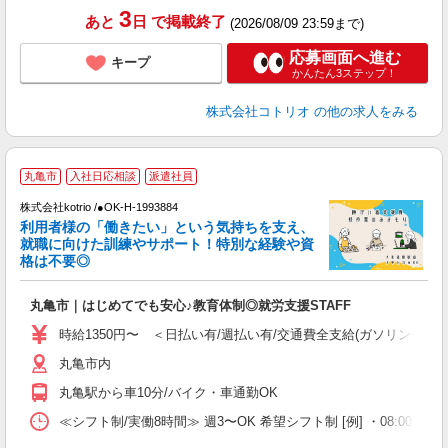
3
あと
日
で掲載終了
(2026/08/09 23:59まで)
応募画面へ進む
キープ
かんたん3ステップ！
株式会社コトリオ
の他の求人をみる
履
丸亀市
入社日応相談
派遣社員
株式会社kotrio /●OK-H-1993884
女
利用者様の「働きたい」という気持ちを支え、
ド
就職に向けた訓練やサポート！特別な経験や資
活
格は不要◎
ル
自
丸亀市｜はじめてでも安心♪教育体制◎就労支援STAFF
役
時給1350円〜 ＜日払い有/週払い有/交通費全支給(ガソリン代含む
丸亀市内
丸亀駅から車10分/バイク・車通勤OK
≪シフト制/実働8時間≫ 週3〜OK 希望シフト制 [例] ・08:00 〜 17: