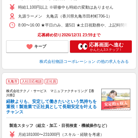
婦
時給1,100円以上 ※研修中も時給の変動はありません
～
丸源ラーメン 丸亀店（香川県丸亀市田村町706-1）
不
日
8:00〜16:00 ★平日のみ、週5日 ★土日祝勤務や、上記時
上
な
応募締め切り2026/12/31 23:59まで
応募画面へ進む
キープ
かんたん3ステップ！
株式会社物語コーポレーション
の他の求人をみる
丸亀市
入社日応相談
正社員
株式会社テクノ・サービス マニュファクチャリング【香
川県】
経験よりも、安定して働きたいという気持ちを
重視！製造業で正社員として長期安定を叶える
チャンス
く
入
製造スタッフ（組立・加工・目視検査・機械操作など）
未
あ
月給181000〜231000円（スキル・経験を考慮）