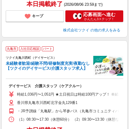
本日掲載終了
(2026/08/06 23:59まで)
応募画面へ進む
キープ
かんたん3ステップ！
株式会社ツクイ
の他の求人をみる
丸亀市
入社日応相談
パート
ツクイ丸亀川西町（デイサービス）
未経験者歓迎/経験不問/研修制度充実/夜勤なし
【ツクイのデイサービス/介護スタッフ求人】
各
デイサービス 介護スタッフ（ケアクルー）
入
り
時給1,036円〜1,051円 ★土日祝日は時給100円アップ！ ※給
リ
香川県丸亀市川西町北字金丸129番1
ー
O
・JR予讃線「丸亀駅」から琴参バス（丸亀市コミュニティバス）乗
な
（1）08:30〜17:30（休憩60分） （2）09:30〜13:30（
髪