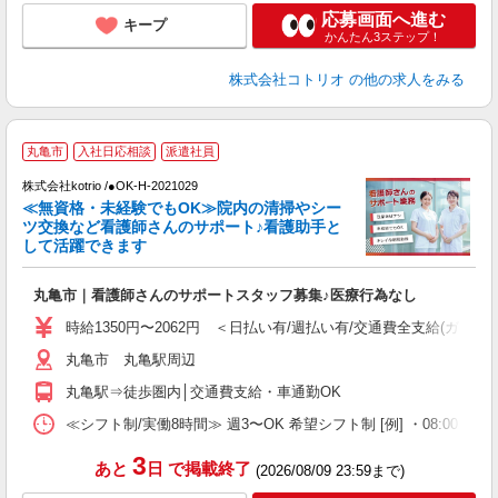
応募画面へ進む
キープ
かんたん3ステップ！
株式会社コトリオ
の他の求人をみる
丸亀市
入社日応相談
派遣社員
株式会社kotrio /●OK-H-2021029
女
≪無資格・未経験でもOK≫院内の清掃やシー
ド
ツ交換など看護師さんのサポート♪看護助手と
活
して活躍できます
ル
自
丸亀市｜看護師さんのサポートスタッフ募集♪医療行為なし
役
時給1350円〜2062円 ＜日払い有/週払い有/交通費全支給(ガソリ
丸亀市 丸亀駅周辺
丸亀駅⇒徒歩圏内│交通費支給・車通勤OK
≪シフト制/実働8時間≫ 週3〜OK 希望シフト制 [例] ・08:00 〜 17:0
3
あと
日
で掲載終了
(2026/08/09 23:59まで)