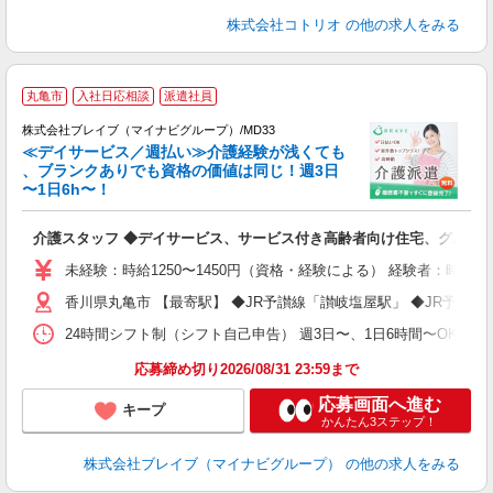
株式会社コトリオ
の他の求人をみる
丸亀市
入社日応相談
派遣社員
株式会社ブレイブ（マイナビグループ）/MD33
≪デイサービス／週払い≫介護経験が浅くても
、ブランクありでも資格の価値は同じ！週3日
〜1日6h〜！
ト
介護スタッフ ◆デイサービス、サービス付き高齢者向け住宅、グルー
入
ー
未経験：時給1250〜1450円（資格・経験による） 経験者：時給1
代
香川県丸亀市 【最寄駅】 ◆JR予讃線「讃岐塩屋駅」 ◆JR予讃
O
24時間シフト制（シフト自己申告） 週3日〜、1日6時間〜OK 【勤務
応募締め切り2026/08/31 23:59まで
応募画面へ進む
キープ
かんたん3ステップ！
株式会社ブレイブ（マイナビグループ）
の他の求人をみる