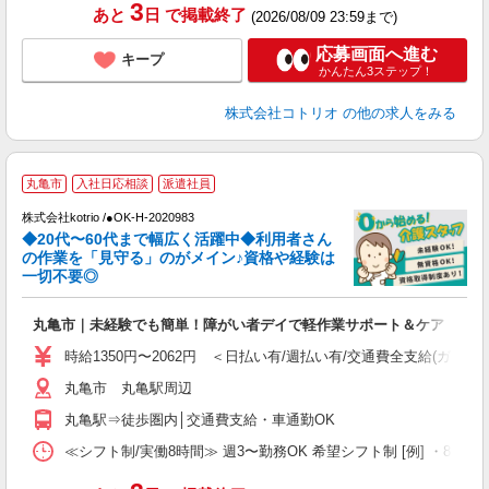
3
あと
日
で掲載終了
(2026/08/09 23:59まで)
応募画面へ進む
キープ
かんたん3ステップ！
株式会社コトリオ
の他の求人をみる
丸亀市
入社日応相談
派遣社員
株式会社kotrio /●OK-H-2020983
◆20代〜60代まで幅広く活躍中◆利用者さん
さ
の作業を「見守る」のがメイン♪資格や経験は
一切不要◎
女
ド
丸亀市｜未経験でも簡単！障がい者デイで軽作業サポート＆ケア
活
ル
時給1350円〜2062円 ＜日払い有/週払い有/交通費全支給(ガソリ
自
丸亀市 丸亀駅周辺
役
丸亀駅⇒徒歩圏内│交通費支給・車通勤OK
≪シフト制/実働8時間≫ 週3〜勤務OK 希望シフト制 [例] ・8:00〜17:0