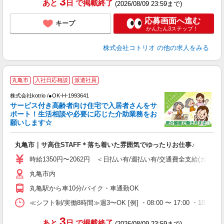
3
あと
日
で掲載終了
(2026/08/09 23:59まで)
応募画面へ進む
キープ
かんたん3ステップ！
株式会社コトリオ
の他の求人をみる
2
丸亀市
入社日応相談
派遣社員
株式会社kotrio /●OK-H-1993641
サービス付き高齢者向け住宅で入居者さんをサ
女
ポート！生活相談や必要に応じた介助業務をお
ド
願いします☆
活
ル
丸亀市｜サ高住STAFF＊落ち着いた雰囲気でゆったりお仕事♪
自
時給1350円〜2062円 ＜日払い有/週払い有/交通費全支給(ガソリ
役
丸亀市内
丸亀駅から車10分/バイク・車通勤OK
≪シフト制/実働8時間≫週3〜OK [例] ・08:00 〜 17:00 ・10:00
3
あと
日
で掲載終了
(2026/08/09 23:59まで)