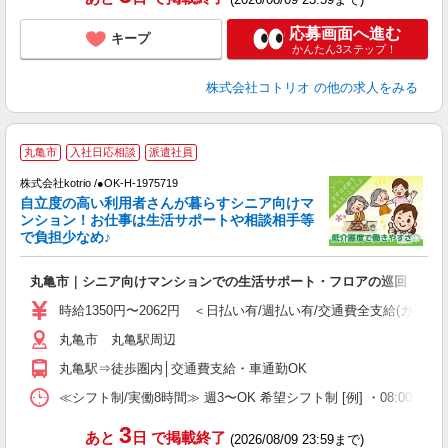
応募画面へ進む
キープ
かんたん3ステップ！
株式会社コトリオ
の他の求人をみる
丸亀市
入社日応相談
派遣社員
ま
株式会社kotrio /●OK-H-1975719
女
自立度の高い利用者さんが暮らすシニア向けマ
ド
ンション！お仕事は生活サポートや相談相手等
活
で負担少なめ♪
ル
自
丸亀市｜シニア向けマンションでの生活サポート・フロアの巡回
役
時給1350円〜2062円 ＜日払い有/週払い有/交通費全支給(ガソリ
丸亀市 丸亀駅周辺
丸亀駅⇒徒歩圏内│交通費支給・車通勤OK
≪シフト制/実働8時間≫ 週3〜OK 希望シフト制 [例] ・08:00 〜 17:0
3
あと
日
で掲載終了
(2026/08/09 23:59まで)