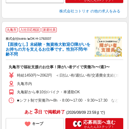
かんたん3ステップ！
株式会社コトリオ
の他の求人をみる
◆
丸亀市
入社日応相談
派遣社員
株式会社kotrio /●OK-H-1792037
女
【面接なし】未経験・無資格大歓迎◎障がいを
ド
お持ちの方を支えるお仕事です。性別不問/年
活
齢不問
ル
自
丸亀市で福祉支援のお仕事！障がい者デイで実働7h〜/週3〜
役
時給1450円〜2062円 ＜日払い有/週払い有/交通費全支給(ガソリ
丸亀市内
丸亀駅から車10分/バイク・車通勤OK
■シフト制で実働7h〜8h ・8:00〜17:00 ・9:30〜17:30 など
3
あと
日
で掲載終了
(2026/08/09 23:59まで)
応募画面へ進む
キープ
かんたん3ステップ！