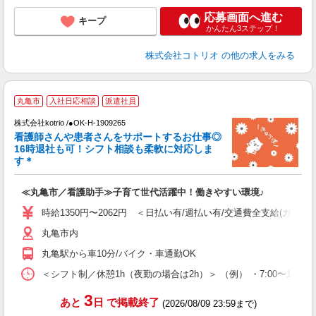
応募画面へ進む
キープ
かんたん3ステップ！
株式会社コトリオ
の他の求人をみる
丸亀市
入社日応相談
派遣社員
株式会社kotrio /●OK-H-1909265
女
看護師さんや患者さんをサポートするお仕事◎
ド
16時退社も可！シフト相談も柔軟に対応しま
活
す＊
ル
自
≪丸亀市／看護助手≫子育て世代活躍中！働きやすい環境♪
役
時給1350円〜2062円 ＜日払い有/週払い有/交通費全支給(ガソリ
丸亀市内
丸亀駅から車10分/バイク・車通勤OK
＜シフト制／休憩1h（夜勤の場合は2h）＞ （例） ・7:00〜16:00 ・
3
あと
日
で掲載終了
(2026/08/09 23:59まで)