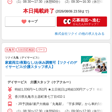
な
（1）08:30〜17:30（休憩60分） （2）09:30〜16:30（
髪
本日掲載終了
(2026/08/06 23:59まで)
応募画面へ進む
キープ
かんたん3ステップ！
株式会社ツクイ
の他の求人をみる
丸亀市
入社日応相談
パート
ツクイ丸亀（デイサービス）
家庭両立/夜勤なし/お休み調整可【ツクイのデ
イサービス/介護スタッフ求人】
各
デイサービス 介護スタッフ（ケアクルー）
入
り
時給1,036円〜1,051円 ★土日祝日は時給100円アップ！ ※給
リ
香川県丸亀市土器町東七丁目432-1
ー
O
・JR予讃線/瀬戸大橋線「丸亀駅」「宇多津駅」から車約5分 ★
な
（1）08:30〜17:30（休憩60分） （2）09:00〜17:00（休