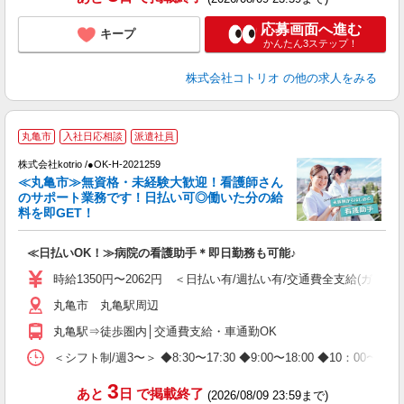
応募画面へ進む
キープ
かんたん3ステップ！
株式会社コトリオ
の他の求人をみる
丸亀市
入社日応相談
派遣社員
株式会社kotrio /●OK-H-2021259
≪丸亀市≫無資格・未経験大歓迎！看護師さん
女
のサポート業務です！日払い可◎働いた分の給
ド
料を即GET！
活
ル
≪日払いOK！≫病院の看護助手＊即日勤務も可能♪
自
時給1350円〜2062円 ＜日払い有/週払い有/交通費全支給(ガソリ
役
丸亀市 丸亀駅周辺
丸亀駅⇒徒歩圏内│交通費支給・車通勤OK
＜シフト制/週3〜＞ ◆8:30〜17:30 ◆9:00〜18:00 ◆10：00
3
あと
日
で掲載終了
(2026/08/09 23:59まで)