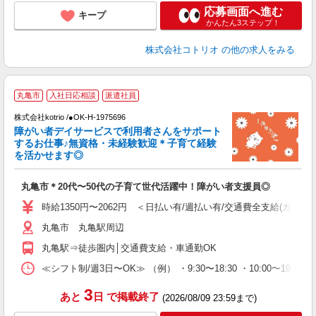
応募画面へ進む
キープ
かんたん3ステップ！
株式会社コトリオ
の他の求人をみる
丸亀市
入社日応相談
派遣社員
お
株式会社kotrio /●OK-H-1975696
女
障がい者デイサービスで利用者さんをサポート
ド
するお仕事♪無資格・未経験歓迎＊子育て経験
活
を活かせます◎
ル
自
丸亀市＊20代〜50代の子育て世代活躍中！障がい者支援員◎
役
時給1350円〜2062円 ＜日払い有/週払い有/交通費全支給(ガソリ
丸亀市 丸亀駅周辺
丸亀駅⇒徒歩圏内│交通費支給・車通勤OK
≪シフト制/週3日〜OK≫ （例） ・9:30〜18:30 ・10:00〜19:00
3
あと
日
で掲載終了
(2026/08/09 23:59まで)