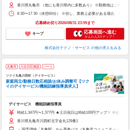
遣
香川県丸亀市 （他にも香川県内に多数あり） ※勤務地はご希望を
8:30〜17:30（休憩60分） ※但し、業務上必要がある場合
応募締め切り2026/08/31 23:59まで
応募画面へ進む
キープ
かんたん3ステップ！
株式会社テクノ・サービス
の他の求人をみる
丸亀市
入社日応相談
パート
ツクイ丸亀川西町（デイサービス）
家庭両立/勤務日数応相談/お休み調整可【ツク
イのデイサービス/機能訓練指導員求人】
各
デイサービス 機能訓練指導員
入
り
時給1,347円〜1,377円 ★土日祝日は時給100円アップ！ ※給
リ
香川県丸亀市川西町北字金丸129番1
ー
O
・JR予讃線「丸亀駅」から琴参バス（丸亀市コミュニティバス）乗