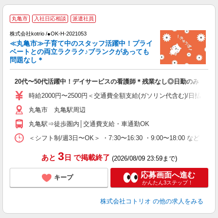
丸亀市
入社日応相談
派遣社員
株式会社kotrio /●OK-H-2021053
女
≪丸亀市≫子育て中のスタッフ活躍中！プライ
ド
ベートとの両立ラクラク♪ブランクがあっても
活
問題なし＊
ル
自
20代〜50代活躍中！デイサービスの看護師＊残業なし◎日勤のみ
役
時給2000円〜2500円＜交通費全額支給(ガソリン代含む)/日払い可
丸亀市 丸亀駅周辺
丸亀駅⇒徒歩圏内│交通費支給・車通勤OK
＜シフト制/週3日〜OK＞ ・7:30〜16:30 ・9:00〜18:00 など ※
3
あと
日
で掲載終了
(2026/08/09 23:59まで)
応募画面へ進む
キープ
かんたん3ステップ！
株式会社コトリオ
の他の求人をみる