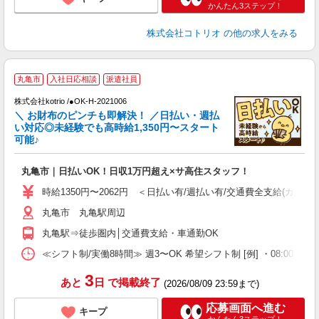
かんたん3ステップ！
株式会社コトリオ
の他の求人をみる
丸亀市
入社日応相談
派遣社員
株式会社kotrio /●OK-H-2021006
女
＼ お財布のピンチも即解決！ ／日払い・週払
ド
い対応◎未経験でも高時給1,350円〜スタート
活
可能♪
ル
自
丸亀市｜日払いOK！日収1万円超え×サ高住スタッフ！
役
時給1350円〜2062円 ＜日払い有/週払い有/交通費全支給(ガソリ
丸亀市 丸亀駅周辺
丸亀駅⇒徒歩圏内│交通費支給・車通勤OK
≪シフト制/実働8時間≫ 週3〜OK 希望シフト制 [例] ・08:00 〜 17:0
3
あと
日
で掲載終了
(2026/08/09 23:59まで)
応募画面へ進む
キープ