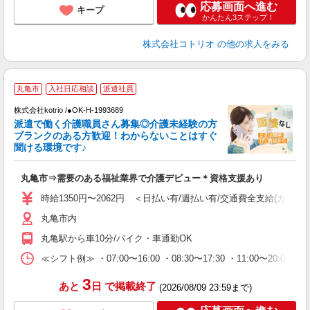
応募画面へ進む
キープ
かんたん3ステップ！
株式会社コトリオ
の他の求人をみる
丸亀市
入社日応相談
派遣社員
交
円
株式会社kotrio /●OK-H-1993689
派遣で働く介護職員さん募集◎介護未経験の方
女
ブランクのある方歓迎！わからないことはすぐ
ド
聞ける環境です♪
活
ル
丸亀市⇒需要のある福祉業界で介護デビュー＊資格支援あり
自
時給1350円〜2062円 ＜日払い有/週払い有/交通費全支給(ガソリ
役
丸亀市内
丸亀駅から車10分/バイク・車通勤OK
≪シフト例≫ ・07:00〜16:00 ・08:30〜17:30 ・11:00〜20:00
3
あと
日
で掲載終了
(2026/08/09 23:59まで)