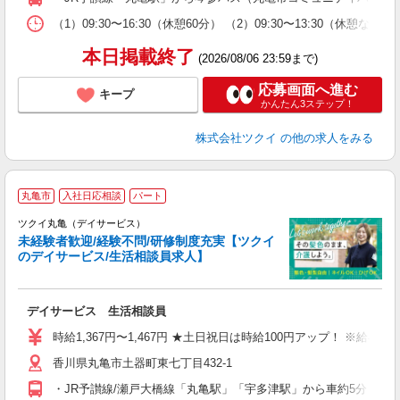
な
（1）09:30〜16:30（休憩60分） （2）09:30〜13:30（
髪
本日掲載終了
(2026/08/06 23:59まで)
応募画面へ進む
キープ
かんたん3ステップ！
株式会社ツクイ
の他の求人をみる
丸亀市
入社日応相談
パート
ツクイ丸亀（デイサービス）
未経験者歓迎/経験不問/研修制度充実【ツクイ
のデイサービス/生活相談員求人】
各
デイサービス 生活相談員
入
り
時給1,367円〜1,467円 ★土日祝日は時給100円アップ！ ※給
リ
香川県丸亀市土器町東七丁目432-1
ー
O
・JR予讃線/瀬戸大橋線「丸亀駅」「宇多津駅」から車約5分 ★