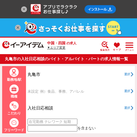
中国・四国
の求人
▼エリア変更
丸亀市の入社日応相談のバイト・アルバイト・パートの求人情報一覧
丸亀市
選択
勤務地/駅
未設定
例）食品、事務、アパレル
選択
職種
入社日応相談
選択
こだわり
を含まない
フリーワード