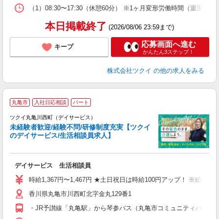
な
（1）08:30〜17:30（休憩60分） ※1ヶ月変形労働時間（週実働
髪
本日掲載終了
(2026/08/06 23:59まで)
応募画面へ進む
キープ
かんたん3ステップ！
株式会社ツクイ
の他の求人をみる
丸亀市
入社日応相談
パート
ツクイ丸亀川西町（デイサービス）
未経験者歓迎/経験不問/研修制度充実【ツクイ
のデイサービス/生活相談員求人】
各
デイサービス 生活相談員
入
り
時給1,367円〜1,467円 ★土日祝日は時給100円アップ！ ※給
リ
香川県丸亀市川西町北字金丸129番1
ー
O
・JR予讃線「丸亀駅」から琴参バス（丸亀市コミュニティバス）乗