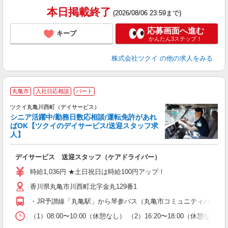
髪
本日掲載終了
(2026/08/06 23:59まで)
応募画面へ進む
キープ
かんたん3ステップ！
株式会社ツクイ
の他の求人をみる
丸亀市
入社日応相談
パート
ツクイ丸亀川西町（デイサービス）
シニア活躍中/勤務日数応相談/運転免許があれ
ばOK【ツクイのデイサービス/送迎スタッフ求
人】
各
デイサービス 送迎スタッフ（ケアドライバー）
入
り
時給1,036円 ★土日祝日は時給100円アップ！
リ
香川県丸亀市川西町北字金丸129番1
ー
O
・JR予讃線「丸亀駅」から琴参バス（丸亀市コミュニティバス）乗
な
（1）08:00〜10:00（休憩なし） （2）16:20〜18:00
髪