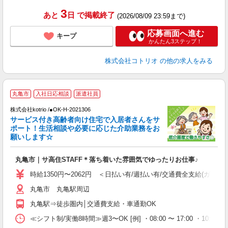
3
あと
日
で掲載終了
(2026/08/09 23:59まで)
応募画面へ進む
キープ
かんたん3ステップ！
株式会社コトリオ
の他の求人をみる
2
丸亀市
入社日応相談
派遣社員
株式会社kotrio /●OK-H-2021306
サービス付き高齢者向け住宅で入居者さんをサ
女
ポート！生活相談や必要に応じた介助業務をお
ド
願いします☆
活
ル
丸亀市｜サ高住STAFF＊落ち着いた雰囲気でゆったりお仕事♪
自
時給1350円〜2062円 ＜日払い有/週払い有/交通費全支給(ガソリ
役
丸亀市 丸亀駅周辺
丸亀駅⇒徒歩圏内│交通費支給・車通勤OK
≪シフト制/実働8時間≫週3〜OK [例] ・08:00 〜 17:00 ・10:00