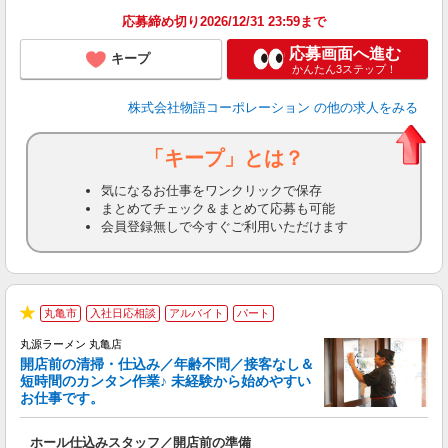
応募締め切り2026/12/31 23:59まで
応募画面へ進む
キープ
かんたん3ステップ！
株式会社物語コーポレーション
の他の求人をみる
「キープ」とは？
気になるお仕事をワンクリックで保存
まとめてチェック＆まとめて応募も可能
会員登録無しで今すぐご利用いただけます
丸亀市
入社日応相談
アルバイト
パート
★
丸源ラーメン 丸亀店
開店前の清掃・仕込み／年齢不問／接客なし＆
短時間のカンタン作業♪ 未経験から始めやすい
お仕事です。
得
ホール仕込みスタッフ／開店前の準備
入