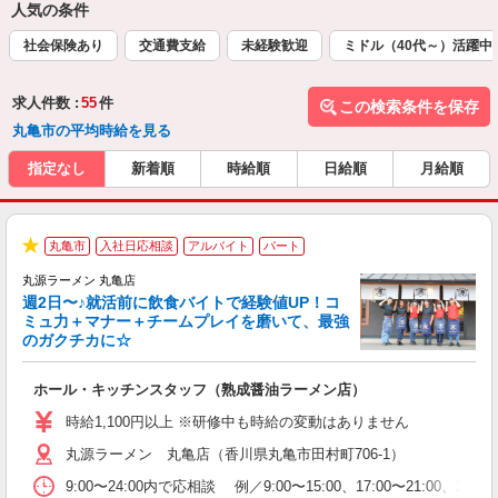
人気の条件
社会保険あり
交通費支給
未経験歓迎
ミドル（40代～）活躍中
求人件数 :
55
件
この検索条件を保存
丸亀市の平均時給を見る
指定なし
新着順
時給順
日給順
月給順
丸亀市
入社日応相談
アルバイト
パート
★
丸源ラーメン 丸亀店
週2日〜♪就活前に飲食バイトで経験値UP！コ
0
ミュ力＋マナー＋チームプレイを磨いて、最強
のガクチカに☆
し
ホール・キッチンスタッフ（熟成醤油ラーメン店）
入
活
時給1,100円以上 ※研修中も時給の変動はありません
O
丸源ラーメン 丸亀店（香川県丸亀市田村町706-1）
務
企
9:00〜24:00内で応相談 例／9:00〜15:00、17:00〜
ま