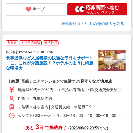
応募画面へ進む
キープ
かんたん3ステップ！
株式会社コトリオ
の他の求人をみる
【
丸亀市
入社日応相談
派遣社員
株式会社kotrio /●OK-H-1815996
女
食事提供など入居者様の快適な毎日をサポート
ド
！こ、これが介護施設！？ホテルのように綺麗
活
な職場★
ル
自
[ 綺麗 ]高級シニアマンションで生活ケア/見守りなど/丸亀市
役
時給1450円〜2062円 ＜日払い有/週払い有/交通費全支給(ガソリ
丸亀市 丸亀駅周辺
丸亀駅⇒徒歩圏内│交通費支給・車通勤OK
≪シフト/週3日〜≫ ・9：00〜18：00 ・10：30〜19：30 ・16
3
あと
日
で掲載終了
(2026/08/09 23:59まで)