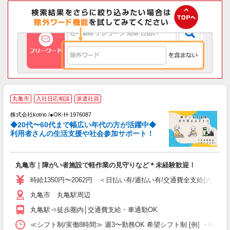
丸亀市
入社日応相談
派遣社員
株式会社kotrio /●OK-H-1976087
女
◆20代〜60代まで幅広い年代の方が活躍中◆
ド
利用者さんの生活支援や社会参加サポート！
活
ル
自
丸亀市｜障がい者施設で軽作業の見守りなど＊未経験歓迎！
役
時給1350円〜2062円 ＜日払い有/週払い有/交通費全支給(ガソリ
丸亀市 丸亀駅周辺
丸亀駅⇒徒歩圏内│交通費支給・車通勤OK
≪シフト制/実働8時間≫ 週3〜勤務OK 希望シフト制 [例] ・8:00〜17:0