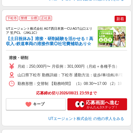
下松市
禁煙・分煙
正社員
新着
UTエージェント株式会社 AGT西日本第一CU AGT山口エリ
ア 笠戸CL 《JIKL1C》
【土日祝休み】溶接・研削経験を活かせる！高
収入♪鉄道車両の溶接作業◎社宅費補助あり☆
パ
溶接・研削
入
場
月給：250,000円〜 月収例：301,000円（月給＋各種手当）
タ
休
山口県下松市 勤務詳細：下松市 通勤方法：徒歩/車/自転車/電車/バイ
場
勤務形態：交替制 【勤務時間】 （1）08:30〜17:00 （2）19:
通
り
応募締め切り2026/08/21 23:59まで
応募画面へ進む
キープ
かんたん3ステップ！
UTエージェント株式会社
の他の求人をみる