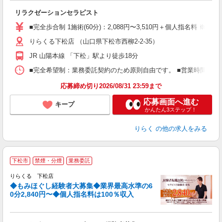
日
リラクゼーションセラピスト
入
た
■完全歩合制 1施術(60分)：2,088円〜3,510円＋個人指名料 ※
主
りらくる下松店 （山口県下松市西柳2-2-35）
躍
額
JR 山陽本線 「下松」駅より徒歩18分
間
ス
■完全希望制：業務委託契約のため原則自由です。 ■営業時間帯（9
K.
応募締め切り2026/08/31 23:59まで
応募画面へ進む
キープ
かんたん3ステップ！
りらく
の他の求人をみる
◆
下松市
禁煙・分煙
業務委託
円
りらくる 下松店
◆もみほぐし経験者大募集◆業界最高水準の6
0分2,840円〜◆個人指名料は100％収入
に
間