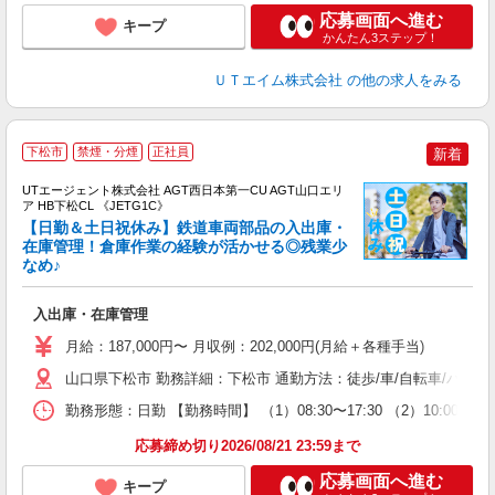
応募画面へ進む
キープ
かんたん3ステップ！
ＵＴエイム株式会社
の他の求人をみる
下松市
禁煙・分煙
正社員
新着
UTエージェント株式会社 AGT西日本第一CU AGT山口エリ
ア HB下松CL 《JETG1C》
【日勤＆土日祝休み】鉄道車両部品の入出庫・
在庫管理！倉庫作業の経験が活かせる◎残業少
なめ♪
パ
入
入出庫・在庫管理
場
タ
月給：187,000円〜 月収例：202,000円(月給＋各種手当)
休
山口県下松市 勤務詳細：下松市 通勤方法：徒歩/車/自転車/バス/
場
通
勤務形態：日勤 【勤務時間】 （1）08:30〜17:30 （2）10:
り
応募締め切り2026/08/21 23:59まで
応募画面へ進む
キープ