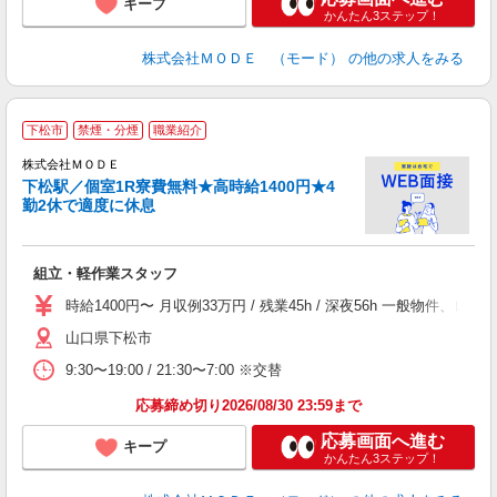
キープ
かんたん3ステップ！
株式会社ＭＯＤＥ （モード）
の他の求人をみる
下松市
禁煙・分煙
職業紹介
株式会社ＭＯＤＥ
下松駅／個室1R寮費無料★高時給1400円★4
勤2休で適度に休息
っ
組立・軽作業スタッフ
入
場
時給1400円〜 月収例33万円 / 残業45h / 深夜56h 一般物
者
山口県下松市
リ
問
9:30〜19:00 / 21:30〜7:00 ※交替
り
土
応募締め切り2026/08/30 23:59まで
応募画面へ進む
キープ
かんたん3ステップ！