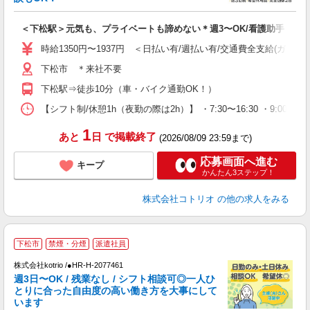
ル
自
＜下松駅＞元気も、プライベートも諦めない＊週3〜OK/看護助手
役
時給1350円〜1937円 ＜日払い有/週払い有/交通費全支給(ガソリ
下松市 ＊来社不要
下松駅⇒徒歩10分（車・バイク通勤OK！）
【シフト制/休憩1h（夜勤の際は2h）】 ・7:30〜16:30 ・9:00〜1
1
あと
日
で掲載終了
(2026/08/09 23:59まで)
応募画面へ進む
キープ
かんたん3ステップ！
株式会社コトリオ
の他の求人をみる
下松市
禁煙・分煙
派遣社員
株式会社kotrio /●HR-H-2077461
女
週3日〜OK / 残業なし / シフト相談可◎一人ひ
ド
とりに合った自由度の高い働き方を大事にして
活
います