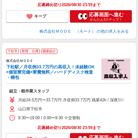
土
応募締め切り2026/08/30 23:59まで
応募画面へ進む
キープ
かんたん3ステップ！
株式会社ＭＯＤＥ （モード）
の他の求人をみる
下松市
禁煙・分煙
職業紹介
株式会社ＭＯＤＥ
下松駅／月収例33.7万円の高収入！未経験OK
×個室寮完備×寮費無料／ハードディスク検査
・梱包
っ
組立・軽作業スタッフ
入
場
月給24.5万円〜33.7万円 月収例33.7万円 残業42h / 深夜5
者
山口県下松市
リ
問
9:30〜19:00 / 0:00〜9:30 ※交替制
り
土
応募締め切り2026/08/30 23:59まで
応募画面へ進む