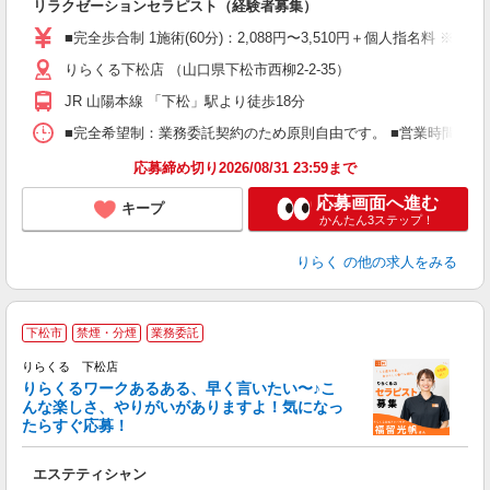
リラクゼーションセラピスト（経験者募集）
入
た
■完全歩合制 1施術(60分)：2,088円〜3,510円＋個人指名料 
主
りらくる下松店 （山口県下松市西柳2-2-35）
躍
額
JR 山陽本線 「下松」駅より徒歩18分
間
ス
■完全希望制：業務委託契約のため原則自由です。 ■営業時間帯（9
K.
応募締め切り2026/08/31 23:59まで
応募画面へ進む
キープ
かんたん3ステップ！
りらく
の他の求人をみる
下松市
禁煙・分煙
業務委託
り
りらくる 下松店
た
りらくるワークあるある、早く言いたい〜♪こ
んな楽しさ、やりがいがありますよ！気になっ
ー
たらすぐ応募！
る
エステティシャン
入