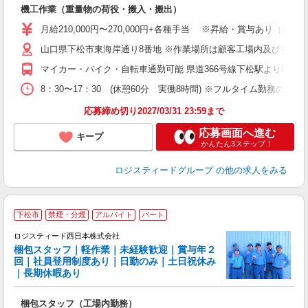
門
機工作業（重量物の荷役・搬入・搬出）
ボ
ク
月給210,000円〜270,000円+各種手当 ※昇給・賞与あり（
山口県下松市東海岸通り8番地 ※作業場所は顧客工場内及び各現
マイカー・バイク・自転車通勤可能 県道366号線下松駅より柳井方
8：30〜17：30 (休憩60分 実働8時間) ※フルタイム勤務のみ
応募締め切り2027/03/31 23:59まで
応募画面へ進む
キープ
かんたん3ステップ！
ロジスティードグループ
の他の求人をみる
下松市
禁煙・分煙
アルバイト
パート
ロジスティード西日本株式会社
長
梱包スタッフ｜軽作業｜未経験歓迎｜賞与年２
未
回｜社員登用制度あり｜日勤のみ｜土日祝休み
勤
｜長期休暇あり
梱包スタッフ（工場内勤務）