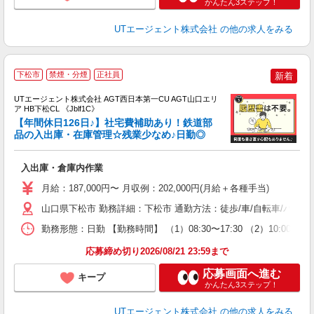
かんたん3ステップ！
UTエージェント株式会社
の他の求人をみる
下松市
禁煙・分煙
正社員
新着
UTエージェント株式会社 AGT西日本第一CU AGT山口エリ
ア HB下松CL 《Jblf1C》
【年間休日126日♪】社宅費補助あり！鉄道部
品の入出庫・在庫管理☆残業少なめ♪日勤◎
部
入出庫・倉庫内作業
入
場
月給：187,000円〜 月収例：202,000円(月給＋各種手当)
タ
休
山口県下松市 勤務詳細：下松市 通勤方法：徒歩/車/自転車/バス/
場
勤務形態：日勤 【勤務時間】 （1）08:30〜17:30 （2）1
通
り
応募締め切り2026/08/21 23:59まで
応募画面へ進む
キープ
かんたん3ステップ！
UTエージェント株式会社
の他の求人をみる