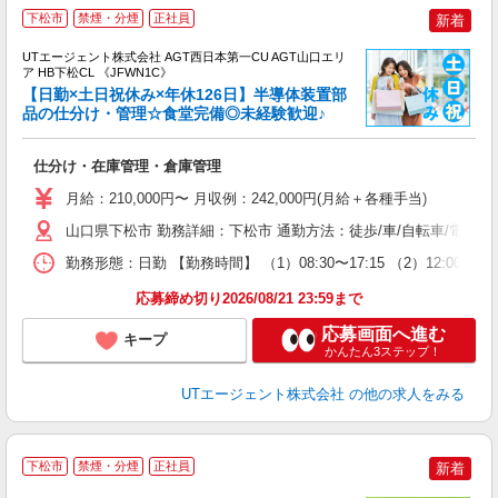
下松市
禁煙・分煙
正社員
新着
UTエージェント株式会社 AGT西日本第一CU AGT山口エリ
ア HB下松CL 《JFWN1C》
【日勤×土日祝休み×年休126日】半導体装置部
品の仕分け・管理☆食堂完備◎未経験歓迎♪
る
仕分け・在庫管理・倉庫管理
入
場
月給：210,000円〜 月収例：242,000円(月給＋各種手当)
タ
休
山口県下松市 勤務詳細：下松市 通勤方法：徒歩/車/自転車/電車/バ
場
勤務形態：日勤 【勤務時間】 （1）08:30〜17:15 （2）12:0
通
り
応募締め切り2026/08/21 23:59まで
応募画面へ進む
キープ
かんたん3ステップ！
UTエージェント株式会社
の他の求人をみる
下松市
禁煙・分煙
正社員
新着