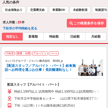
人気の条件
社会保険あり
交通費支給
車通勤OK
未経験歓迎
制服貸与
求人件数 :
29
件
この検索条件を保存
下松市の平均時給を見る
指定なし
新着順
時給順
日給順
月給順
下松市
禁煙・分煙
アルバイト
パート
コンパスグループ・ジャパン株式会社 35150_p
く
【配送スタッフ／アルバイト・パート】給食施
設へお料理を運ぶお仕事！長距離運転なし！
大
配送スタッフ【アルバイト・パート】
入
歓
時給1,100円以上 試用期間中 時給1,100円以上(試用期間2ヶ月
～
下松市立中学校給食センター （山口県下松市潮音町2丁目16番38
用
務
下松（山口県）(ＪＲ山陽本線)南口(約25分)
早