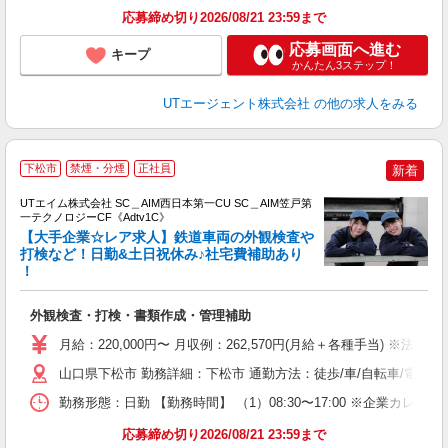
応募締め切り2026/08/21 23:59まで
応募画面へ進む
キープ
かんたん3ステップ！
UTエージェント株式会社
の他の求人をみる
下松市
禁煙・分煙
正社員
新着
UTエイム株式会社 SC＿AIM西日本第一CU SC＿AIM笠戸第
一テクノロジーCF《Adtv1C》
【大手企業☆レア求人】鉄道車両の外観検査や
打検など！日勤&土日祝休み♪社宅費補助あり
！
パ
入
外観検査・打検・書類作成・管理補助
場
タ
月給：220,000円〜 月収例：262,570円(月給＋各種手当) ※法定内
休
山口県下松市 勤務詳細：下松市 通勤方法：徒歩/車/自転車/電車/バ
場
通
勤務形態：日勤 【勤務時間】 （1）08:30〜17:00 ※企業カレ
り
応募締め切り2026/08/21 23:59まで