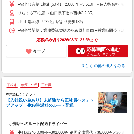
た
■完全歩合制 1施術(60分)：2,088円〜3,510円＋個人指名料 ※
主
りらくる下松店 （山口県下松市西柳2-2-35）
躍
額
JR 山陽本線 「下松」駅より徒歩18分
間
ス
■完全希望制：業務委託契約のため原則自由 ■営業時間帯（10:00
K.
応募締め切り2026/08/31 23:59まで
応募画面へ進む
キープ
かんたん3ステップ！
りらく
の他の求人をみる
下松市
禁煙・分煙
正社員
株式会社シンクラン
【入社祝い金あり】未経験から正社員へステッ
プアップ！◆16時退社のルート配送
プ
小売店へのルート配送ドライバー
入
ー
◆月給246,000円〜301,000円 ※固定残業代（35,00