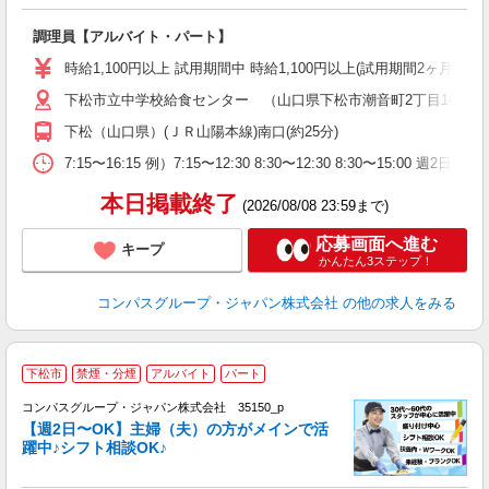
大
調理員【アルバイト・パート】
入
歓
時給1,100円以上 試用期間中 時給1,100円以上(試用期間2ヶ月
～
下松市立中学校給食センター （山口県下松市潮音町2丁目16番38
用
日
下松（山口県）(ＪＲ山陽本線)南口(約25分)
ー
7:15〜16:15 例）7:15〜12:30 8:30〜12:30 8:30〜15
本日掲載終了
(2026/08/08 23:59まで)
応募画面へ進む
キープ
かんたん3ステップ！
コンパスグループ・ジャパン株式会社
の他の求人をみる
下松市
禁煙・分煙
アルバイト
パート
コンパスグループ・ジャパン株式会社 35150_p
く
【週2日〜OK】主婦（夫）の方がメインで活
躍中♪シフト相談OK♪