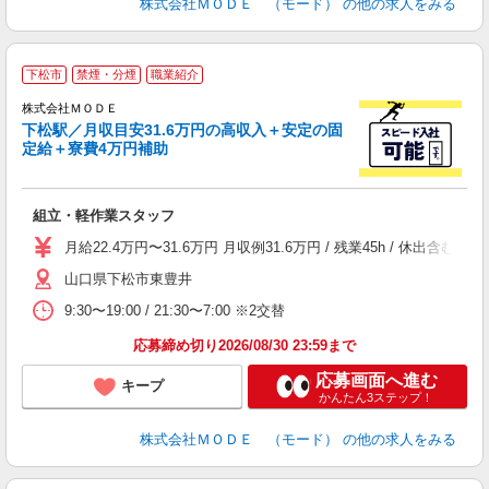
株式会社ＭＯＤＥ （モード）
の他の求人をみる
下松市
禁煙・分煙
職業紹介
株式会社ＭＯＤＥ
下松駅／月収目安31.6万円の高収入＋安定の固
定給＋寮費4万円補助
っ
組立・軽作業スタッフ
入
場
月給22.4万円〜31.6万円 月収例31.6万円 / 残業45h / 休
者
山口県下松市東豊井
リ
問
9:30〜19:00 / 21:30〜7:00 ※2交替
り
土
応募締め切り2026/08/30 23:59まで
応募画面へ進む
キープ
かんたん3ステップ！
株式会社ＭＯＤＥ （モード）
の他の求人をみる