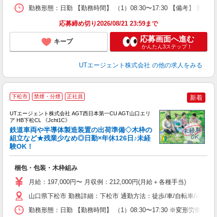
通
勤務形態：日勤 【勤務時間】 （1）08:30〜17:30 【備考】 
り
応募締め切り2026/08/21 23:59まで
応募画面へ進む
キープ
かんたん3ステップ！
UTエージェント株式会社
の他の求人をみる
下松市
禁煙・分煙
正社員
新着
UTエージェント株式会社 AGT西日本第一CU AGT山口エリ
ア HB下松CL 《Jcht1C》
鉄道車両や半導体製造装置の出荷準備◇木枠の
組立など★残業少なめ◎日勤×年休126日♪未経
験OK！
る
入
梱包・包装・木枠組み
場
タ
月給：197,000円〜 月収例：212,000円(月給＋各種手当)
休
山口県下松市 勤務詳細：下松市 通勤方法：徒歩/車/自転車/バス/
場
通
勤務形態：日勤 【勤務時間】 （1）08:30〜17:30 ※変形
り