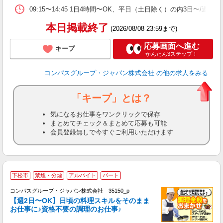
ま
09:15〜14:45 1日4時間〜OK、平日（土日除く）の内3日〜/週
本日掲載終了
(2026/08/08 23:59まで)
応募画面へ進む
キープ
かんたん3ステップ！
コンパスグループ・ジャパン株式会社
の他の求人をみる
「キープ」とは？
気になるお仕事をワンクリックで保存
まとめてチェック＆まとめて応募も可能
会員登録無しで今すぐご利用いただけます
下松市
禁煙・分煙
アルバイト
パート
コンパスグループ・ジャパン株式会社 35150_p
く
【週2日〜OK】日頃の料理スキルをそのまま
お仕事に♪資格不要の調理のお仕事♪