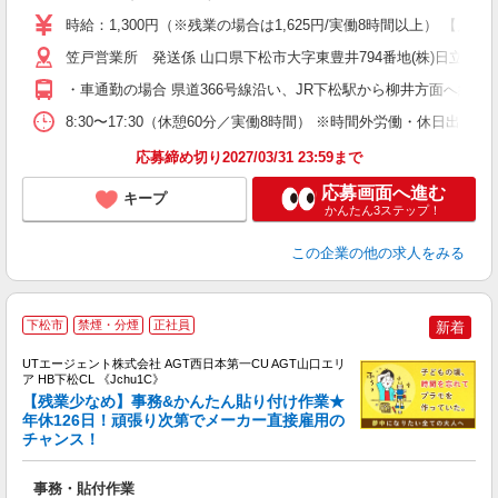
時給：1,300円（※残業の場合は1,625円/実働8時間以上） 【月給例】
笠戸営業所 発送係 山口県下松市大字東豊井794番地(株)日立製
・車通勤の場合 県道366号線沿い、JR下松駅から柳井方面へ約2k
8:30〜17:30（休憩60分／実働8時間） ※時間外労働・休日出
応募締め切り2027/03/31 23:59まで
応募画面へ進む
キープ
かんたん3ステップ！
この企業
の他の求人をみる
下松市
禁煙・分煙
正社員
新着
UTエージェント株式会社 AGT西日本第一CU AGT山口エリ
ア HB下松CL 《Jchu1C》
【残業少なめ】事務&かんたん貼り付け作業★
年休126日！頑張り次第でメーカー直接雇用の
チャンス！
部
入
事務・貼付作業
場