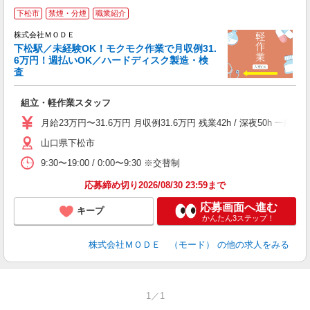
下松市
禁煙・分煙
職業紹介
株式会社ＭＯＤＥ
下松駅／未経験OK！モクモク作業で月収例31.
6万円！週払いOK／ハードディスク製造・検
査
っ
組立・軽作業スタッフ
入
場
月給23万円〜31.6万円 月収例31.6万円 残業42h / 深夜50
者
山口県下松市
リ
問
9:30〜19:00 / 0:00〜9:30 ※交替制
り
土
応募締め切り2026/08/30 23:59まで
応募画面へ進む
キープ
かんたん3ステップ！
株式会社ＭＯＤＥ （モード）
の他の求人をみる
1／1