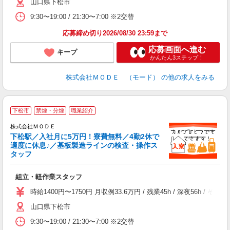
山口県下松市
リ
問
9:30〜19:00 / 21:30〜7:00 ※2交替
り
土
応募締め切り2026/08/30 23:59まで
応募画面へ進む
キープ
かんたん3ステップ！
株式会社ＭＯＤＥ （モード）
の他の求人をみる
下松市
禁煙・分煙
職業紹介
株式会社ＭＯＤＥ
下松駅／入社月に5万円！寮費無料／4勤2休で
適度に休息♪／基板製造ラインの検査・操作ス
タッフ
っ
組立・軽作業スタッフ
入
場
時給1400円〜1750円 月収例33.6万円 / 残業45h / 深夜5
者
山口県下松市
リ
問
9:30〜19:00 / 21:30〜7:00 ※2交替
り