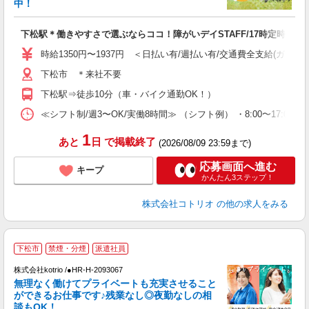
活
中！
ル
自
下松駅＊働きやすさで選ぶならココ！障がいデイSTAFF/17時定時
役
時給1350円〜1937円 ＜日払い有/週払い有/交通費全支給(ガソリ
下松市 ＊来社不要
下松駅⇒徒歩10分（車・バイク通勤OK！）
≪シフト制/週3〜OK/実働8時間≫ （シフト例） ・8:00〜17:00
1
あと
日
で掲載終了
(2026/08/09 23:59まで)
応募画面へ進む
キープ
かんたん3ステップ！
株式会社コトリオ
の他の求人をみる
下松市
禁煙・分煙
派遣社員
日
株式会社kotrio /●HR-H-2093067
女
無理なく働けてプライベートも充実させること
ド
ができるお仕事です♪残業なし◎夜勤なしの相
活
談もOK！