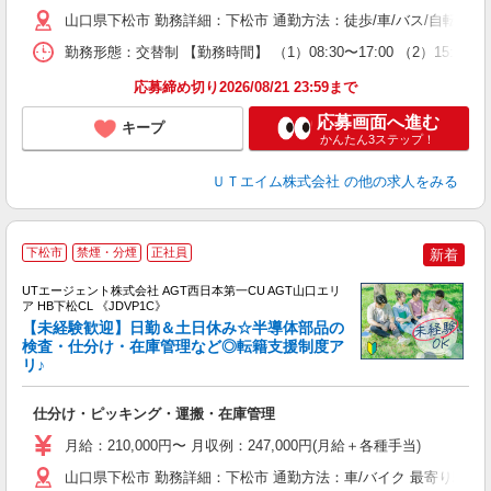
休
山口県下松市 勤務詳細：下松市 通勤方法：徒歩/車/バス/自転車/
場
通
勤務形態：交替制 【勤務時間】 （1）08:30〜17:00 （2）15:
り
応募締め切り2026/08/21 23:59まで
応募画面へ進む
キープ
かんたん3ステップ！
ＵＴエイム株式会社
の他の求人をみる
下松市
禁煙・分煙
正社員
新着
UTエージェント株式会社 AGT西日本第一CU AGT山口エリ
ア HB下松CL 《JDVP1C》
【未経験歓迎】日勤＆土日休み☆半導体部品の
検査・仕分け・在庫管理など◎転籍支援制度ア
リ♪
る
入
仕分け・ピッキング・運搬・在庫管理
場
タ
月給：210,000円〜 月収例：247,000円(月給＋各種手当)
休
山口県下松市 勤務詳細：下松市 通勤方法：車/バイク 最寄り駅：
場