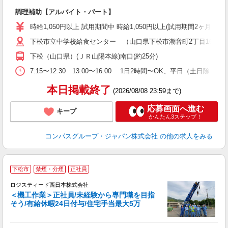
大
調理補助【アルバイト・パート】
入
歓
時給1,050円以上 試用期間中 時給1,050円以上(試用期間2ヶ月
～
下松市立中学校給食センター （山口県下松市潮音町2丁目16番38
用
務
下松（山口県）(ＪＲ山陽本線)南口(約25分)
早
O
7:15〜12:30 13:00〜16:00 1日2時間〜OK、平日（
本日掲載終了
(2026/08/08 23:59まで)
応募画面へ進む
キープ
かんたん3ステップ！
コンパスグループ・ジャパン株式会社
の他の求人をみる
下松市
禁煙・分煙
正社員
ロジスティード西日本株式会社
＜機工作業＞正社員/未経験から専門職を目指
そう/有給休暇24日付与/住宅手当最大5万