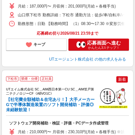
タ
月給：187,000円〜 月収例：201,000円(月給＋各種手当)
休
山口県下松市 勤務詳細：下松市 通勤方法：徒歩/車/自転車/バス/
場
通
勤務形態：日勤 【勤務時間】 （1）08:30〜17:30 ※変形
り
応募締め切り2026/08/21 23:59まで
応募画面へ進む
キープ
かんたん3ステップ！
UTエージェント株式会社
の他の求人をみる
下松市
禁煙・分煙
正社員
新着
UTエイム株式会社 SC＿AIM西日本第一CU SC＿AIM笠戸第
二テクノロジーCF《ABVO1C》
【社宅費全額補助＆在宅あり！】大手メーカー
Gで半導体製造装置のソフト開発補助・評価◎
未経験歓迎！
る
入
ソフトウェア開発補助・検証・評価・PCデータ作成管理
場
タ
月給：210,000円〜 月収例：230,310円(月給＋各種手当) ※法定内