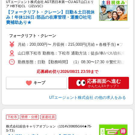
UTエージェント株式会社 AGT西日本第一CU AGT山口エリ
ア HB下松CL 《JZLV1C》
【フォークリフト・クレーン】日勤＆土日祝休
み！年休126日♪部品の在庫管理・運搬◎社宅
費補助あり★
パ
入
フォークリフト・クレーン
場
タ
月給：200,000円〜 月収例：215,000円(月給＋各種手当) ■
休
山口県下松市 勤務地：下松市 通勤方法：徒歩/車/バス/自転車/電車
場
通
勤務形態：日勤 【勤務時間】 （1）08:30〜17:30 ※繁忙期
り
応募締め切り2026/08/21 23:59まで
応募画面へ進む
キープ
かんたん3ステップ！
UTエージェント株式会社
の他の求人をみる
下松市
禁煙・分煙
派遣社員
株式会社綜合キャリアオプション（1314VJ0805G64★75-
S-T3）