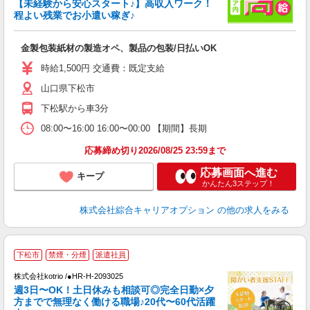
【未経験から安心スタート♪】高収入ワーク！
程よい残業でお小遣い稼ぎ♪
た
入
金製包装紙材の製造オペ、製品の包装/日払いOK
分
高
時給1,500円 交通費：既定支給
K
山口県下松市
下松駅から車3分
08:00〜16:00 16:00〜00:00 【期間】長期
応募締め切り2026/08/25 23:59まで
応募画面へ進む
キープ
かんたん3ステップ！
株式会社綜合キャリアオプション
の他の求人をみる
下松市
禁煙・分煙
派遣社員
は
株式会社kotrio /●HR-H-2093025
女
週3日〜OK！土日休みも相談可◎完全日勤×夕
ド
方までで無理なく働ける職場♪20代〜60代活躍