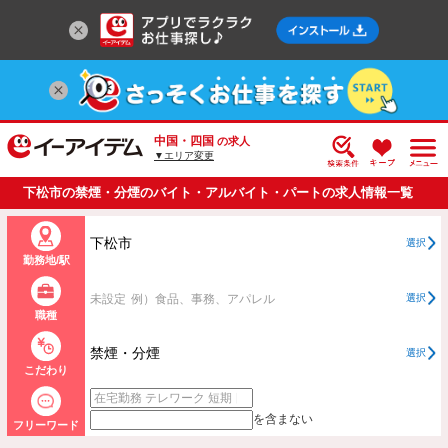
中国・四国
の求人
▼エリア変更
下松市の禁煙・分煙のバイト・アルバイト・パートの求人情報一覧
下松市
選択
勤務地/駅
未設定
例）食品、事務、アパレル
選択
職種
禁煙・分煙
選択
こだわり
を含まない
フリーワード