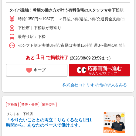
ル
自
タイパ最強！希望の働き方が叶う有料住宅のスタッフ★＠下松駅
役
時給1350円〜1937円 ＜日払い有/週払い有/交通費全支給(ガソリ
下松市｜下松駅が最寄り
最寄り駅：下松
≪シフト制≫実働8時間/夜勤は実働15時間 週3〜勤務OK 希望シフト制 [例]
1
あと
日
で掲載終了
(2026/08/09 23:59まで)
応募画面へ進む
キープ
かんたん3ステップ！
株式会社コトリオ
の他の求人をみる
下松市
禁煙・分煙
業務委託
りらくる 下松店
「やりたいこととの両立！りらくるなら1日1
時間から、あなたのペースで働けます。