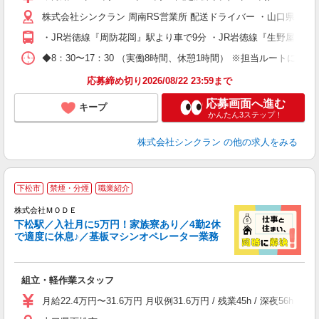
株式会社シンクラン 周南RS営業所 配送ドライバー ・山口県下松市
り
・JR岩徳線『周防花岡』駅より車で9分 ・JR岩徳線『生野屋』駅よ
◆8：30〜17：30 （実働8時間、休憩1時間） ※担当ルートに
応募締め切り2026/08/22 23:59まで
応募画面へ進む
キープ
かんたん3ステップ！
株式会社シンクラン
の他の求人をみる
下松市
禁煙・分煙
職業紹介
株式会社ＭＯＤＥ
下松駅／入社月に5万円！家族寮あり／4勤2休
で適度に休息♪／基板マシンオペレーター業務
っ
組立・軽作業スタッフ
入
場
月給22.4万円〜31.6万円 月収例31.6万円 / 残業45h / 深
者