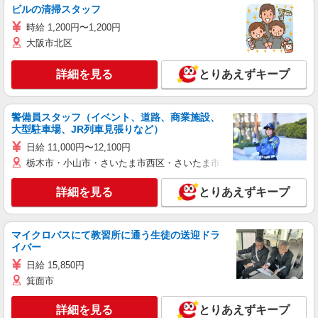
ビルの清掃スタッフ
時給 1,200円〜1,200円
大阪市北区
詳細を見る
とりあえずキープ
警備員スタッフ（イベント、道路、商業施設、
大型駐車場、JR列車見張りなど）
日給 11,000円〜12,100円
栃木市・小山市・さいたま市西区・さいたま市岩槻区・久喜市・蓮田
詳細を見る
とりあえずキープ
マイクロバスにて教習所に通う生徒の送迎ドラ
イバー
日給 15,850円
箕面市
詳細を見る
とりあえずキープ