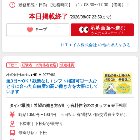
場
勤務形態：日勤 【勤務時間】 （1）08:30〜17:00 【備考】 
通
り
本日掲載終了
(2026/08/07 23:59まで)
応募画面へ進む
キープ
かんたん3ステップ！
ＵＴエイム株式会社
の他の求人をみる
下松市
経験者・有資格者歓迎
派遣社員
株式会社kotrio /●HR-H-2077461
女
週3日〜OK / 残業なし / シフト相談可◎一人ひ
ド
とりに合った自由度の高い働き方を大事にして
活
います
ル
自
タイパ最強！希望の働き方が叶う有料住宅のスタッフ★＠下松駅
役
時給1350円〜1937円 ＜日払い有/週払い有/交通費全支給(ガソリ
下松市｜下松駅が最寄り
最寄り駅：下松