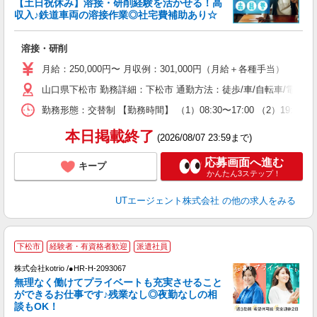
【土日祝休み】溶接・研削経験を活かせる！高
収入♪鉄道車両の溶接作業◎社宅費補助あり☆
部
溶接・研削
入
場
月給：250,000円〜 月収例：301,000円（月給＋各種手当）
タ
山口県下松市 勤務詳細：下松市 通勤方法：徒歩/車/自転車/電車/バイ
休
場
勤務形態：交替制 【勤務時間】 （1）08:30〜17:00 （2）19:
通
り
本日掲載終了
(2026/08/07 23:59まで)
応募画面へ進む
キープ
かんたん3ステップ！
UTエージェント株式会社
の他の求人をみる
下松市
経験者・有資格者歓迎
派遣社員
日
株式会社kotrio /●HR-H-2093067
女
無理なく働けてプライベートも充実させること
ド
ができるお仕事です♪残業なし◎夜勤なしの相
活
談もOK！
ル