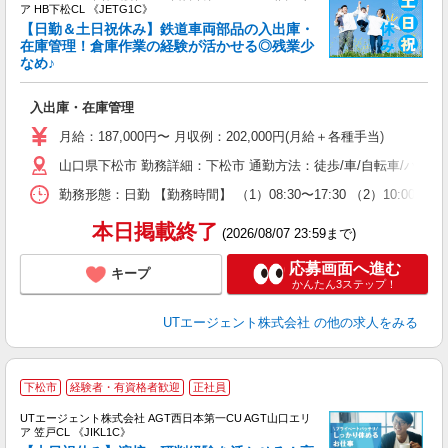
ア HB下松CL 《JETG1C》
【日勤＆土日祝休み】鉄道車両部品の入出庫・
在庫管理！倉庫作業の経験が活かせる◎残業少
なめ♪
パ
入
入出庫・在庫管理
場
タ
月給：187,000円〜 月収例：202,000円(月給＋各種手当)
休
山口県下松市 勤務詳細：下松市 通勤方法：徒歩/車/自転車/バス/
場
通
勤務形態：日勤 【勤務時間】 （1）08:30〜17:30 （2）10:
り
本日掲載終了
(2026/08/07 23:59まで)
応募画面へ進む
キープ
かんたん3ステップ！
UTエージェント株式会社
の他の求人をみる
下松市
経験者・有資格者歓迎
正社員
UTエージェント株式会社 AGT西日本第一CU AGT山口エリ
ア 笠戸CL 《JIKL1C》