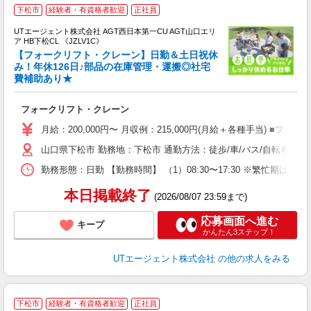
下松市
経験者・有資格者歓迎
正社員
UTエージェント株式会社 AGT西日本第一CU AGT山口エリ
ア HB下松CL 《JZLV1C》
【フォークリフト・クレーン】日勤＆土日祝休
み！年休126日♪部品の在庫管理・運搬◎社宅
費補助あり★
部
入
フォークリフト・クレーン
場
タ
月給：200,000円〜 月収例：215,000円(月給＋各種手当) ■
休
山口県下松市 勤務地：下松市 通勤方法：徒歩/車/バス/自転車/電車
場
通
勤務形態：日勤 【勤務時間】 （1）08:30〜17:30 ※繁忙期
り
本日掲載終了
(2026/08/07 23:59まで)
応募画面へ進む
キープ
かんたん3ステップ！
UTエージェント株式会社
の他の求人をみる
下松市
経験者・有資格者歓迎
正社員