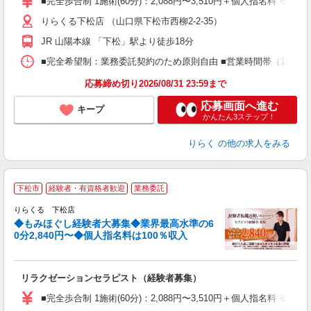
■完全歩合制 1施術(60分)：2,088円〜3,510円＋個人指名料 ※
主
りらくる下松店 （山口県下松市西柳2-2-35）
躍
額
JR 山陽本線 「下松」駅より徒歩18分
間
ス
■完全希望制：業務委託契約のため原則自由 ■営業時間帯（10:00
K.
応募締め切り2026/08/31 23:59まで
応募画面へ進む
キープ
かんたん3ステップ！
りらく
の他の求人をみる
◆
下松市
経験者・有資格者歓迎
業務委託
円
りらくる 下松店
◆もみほぐし経験者大募集◆業界最高水準の6
0分2,840円〜◆個人指名料は100％収入
に
間
リラクゼーションセラピスト（経験者募集）
入
た
■完全歩合制 1施術(60分)：2,088円〜3,510円＋個人指名料 
主