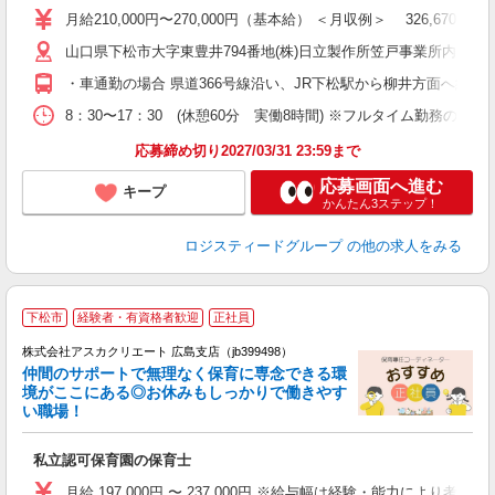
間
月給210,000円〜270,000円（基本給） ＜月収例＞ 326,
山口県下松市大字東豊井794番地(株)日立製作所笠戸事業所内 笠
・車通勤の場合 県道366号線沿い、JR下松駅から柳井方面へ約2k
8：30〜17：30 (休憩60分 実働8時間) ※フルタイム勤務のみ
応募締め切り2027/03/31 23:59まで
応募画面へ進む
キープ
かんたん3ステップ！
ロジスティードグループ
の他の求人をみる
下松市
経験者・有資格者歓迎
正社員
株式会社アスカクリエート 広島支店（jb399498）
仲間のサポートで無理なく保育に専念できる環
境がここにある◎お休みもしっかりで働きやす
い職場！
面
私立認可保育園の保育士
入
不
月給 197,000円 〜 237,000円 ※給与幅は経験・能力により