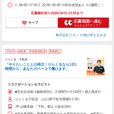
業
1. 08:00~17:00 2. 20:00~05:00 ※60分休憩あり ※1週間ごとの2
あ
応募締め切り2026/10/31 23:59まで
応募画面へ進む
キープ
かんたん3ステップ！
株式会社リオン
の他の求人をみる
下松市
経験者・有資格者歓迎
業務委託
りらくる 下松店
「やりたいこととの両立！りらくるなら1日1
時間から、あなたのペースで働けます。
日
リラクゼーションセラピスト
入
た
■完全歩合制 1施術(60分)：2,088円〜3,510円＋個人指名料 ※
主
りらくる下松店 （山口県下松市西柳2-2-35）
躍
額
JR 山陽本線 「下松」駅より徒歩18分
間
ス
■完全希望制：業務委託契約のため原則自由です。 ■営業時間帯（9