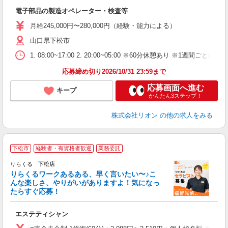
タ
電子部品の製造オペレーター・検査等
額
業
月給245,000円〜280,000円（経験・能力による）
あ
山口県下松市
1. 08:00~17:00 2. 20:00~05:00 ※60分休憩あり ※1週間ごとの2
応募締め切り2026/10/31 23:59まで
応募画面へ進む
キープ
かんたん3ステップ！
株式会社リオン
の他の求人をみる
下松市
経験者・有資格者歓迎
業務委託
り
りらくる 下松店
た
りらくるワークあるある、早く言いたい〜♪こ
んな楽しさ、やりがいがありますよ！気になっ
ー
たらすぐ応募！
る
エステティシャン
入
た