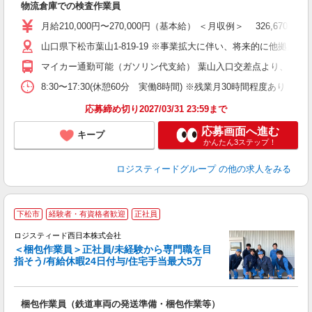
物流倉庫での検査作業員
経
以
月給210,000円〜270,000円（基本給） ＜月収例＞ 326,
山口県下松市葉山1-819-19 ※事業拡大に伴い、将来的に他
マイカー通勤可能（ガソリン代支給） 葉山入口交差点より、周南工
8:30〜17:30(休憩60分 実働8時間) ※残業月30時間程度あり 
応募締め切り2027/03/31 23:59まで
応募画面へ進む
キープ
かんたん3ステップ！
ロジスティードグループ
の他の求人をみる
下松市
経験者・有資格者歓迎
正社員
ロジスティード西日本株式会社
＜梱包作業員＞正社員/未経験から専門職を目
指そう/有給休暇24日付与/住宅手当最大5万
・
梱包作業員（鉄道車両の発送準備・梱包作業等）
経