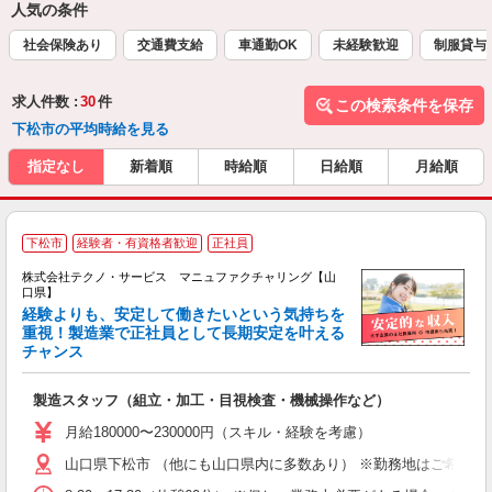
人気の条件
社会保険あり
交通費支給
車通勤OK
未経験歓迎
制服貸与
求人件数 :
30
件
この検索条件を保存
下松市の平均時給を見る
指定なし
新着順
時給順
日給順
月給順
下松市
経験者・有資格者歓迎
正社員
株式会社テクノ・サービス マニュファクチャリング【山
口県】
経験よりも、安定して働きたいという気持ちを
重視！製造業で正社員として長期安定を叶える
チャンス
く
入
製造スタッフ（組立・加工・目視検査・機械操作など）
未
あ
月給180000〜230000円（スキル・経験を考慮）
遣
山口県下松市 （他にも山口県内に多数あり） ※勤務地はご希望を