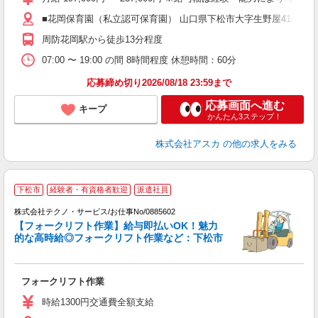
あ
■花岡保育園（私立認可保育園） 山口県下松市大字生野屋414番地
満
周防花岡駅から徒歩13分程度
ど
07:00 〜 19:00 の間 8時間程度 休憩時間：60分
応募締め切り2026/08/18 23:59まで
応募画面へ進む
キープ
かんたん3ステップ！
株式会社アスカ
の他の求人をみる
下松市
経験者・有資格者歓迎
派遣社員
株式会社テクノ・サービス/お仕事No/0885602
【フォークリフト作業】給与即払いOK！魅力
的な高時給◎フォークリフト作業など：下松市
は
フォークリフト作業
履
ラ
時給1300円交通費全額支給
バ