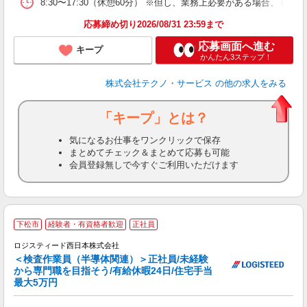
8:30〜17:30（休憩60分） ※但し、業務上必要がある場合
応募締め切り2026/08/31 23:59まで
応募画面へ進む
キープ
かんたん3ステップ！
株式会社テクノ・サービス
の他の求人をみる
「キープ」とは？
気になるお仕事をワンクリックで保存
まとめてチェック＆まとめて応募も可能
会員登録無しで今すぐご利用いただけます
下松市
経験者・有資格者歓迎
正社員
ロジスティード西日本株式会社
＜検査作業員（半導体関連）＞正社員/未経験
から専門職を目指そう/有給休暇24日/住宅手当
最大5万円
査