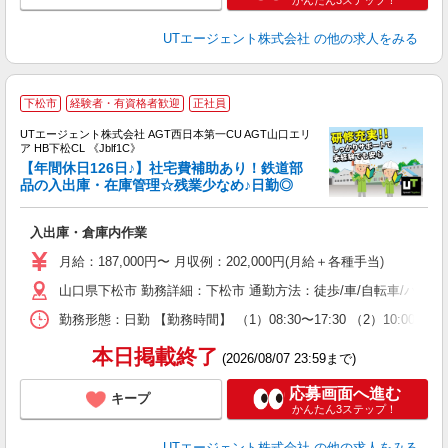
かんたん3ステップ！
UTエージェント株式会社
の他の求人をみる
下松市
経験者・有資格者歓迎
正社員
UTエージェント株式会社 AGT西日本第一CU AGT山口エリ
ア HB下松CL 《Jblf1C》
【年間休日126日♪】社宅費補助あり！鉄道部
品の入出庫・在庫管理☆残業少なめ♪日勤◎
部
入出庫・倉庫内作業
入
場
月給：187,000円〜 月収例：202,000円(月給＋各種手当)
タ
山口県下松市 勤務詳細：下松市 通勤方法：徒歩/車/自転車/バス/
休
場
勤務形態：日勤 【勤務時間】 （1）08:30〜17:30 （2）1
通
り
本日掲載終了
(2026/08/07 23:59まで)
応募画面へ進む
キープ
かんたん3ステップ！
UTエージェント株式会社
の他の求人をみる