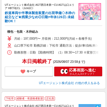
UTエージェント株式会社 AGT西日本第一CU AGT山口エリ
ア HB下松CL 《Jcht1C》
鉄道車両や半導体製造装置の出荷準備◇木枠の
組立など★残業少なめ◎日勤×年休126日♪未経
験OK！
る
入
梱包・包装・木枠組み
場
タ
月給：197,000円〜 月収例：212,000円(月給＋各種手当)
休
山口県下松市 勤務詳細：下松市 通勤方法：徒歩/車/自転車/バス/
場
通
勤務形態：日勤 【勤務時間】 （1）08:30〜17:30 ※変形
り
本日掲載終了
(2026/08/07 23:59まで)
応募画面へ進む
キープ
かんたん3ステップ！
UTエージェント株式会社
の他の求人をみる
下松市
経験者・有資格者歓迎
正社員
UTエージェント株式会社 AGT西日本第一CU AGT山口エリ