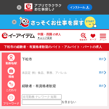
中国・四国
の求人
▼エリア変更
下松市の経験者・有資格者歓迎のバイト・アルバイト・パートの求人
情報一覧
下松市
選択
勤務地/駅
未設定
例）食品、事務、アパレル
選択
職種
経験者・有資格者歓迎
選択
こだわり
を含まない
フリーワード