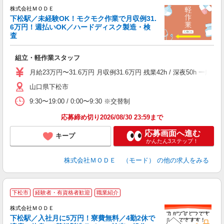
株式会社ＭＯＤＥ
下松駅／未経験OK！モクモク作業で月収例31.
6万円！週払いOK／ハードディスク製造・検
査
っ
組立・軽作業スタッフ
入
場
月給23万円〜31.6万円 月収例31.6万円 残業42h / 深夜50
者
山口県下松市
リ
問
9:30〜19:00 / 0:00〜9:30 ※交替制
り
土
応募締め切り2026/08/30 23:59まで
応募画面へ進む
キープ
かんたん3ステップ！
株式会社ＭＯＤＥ （モード）
の他の求人をみる
下松市
経験者・有資格者歓迎
職業紹介
株式会社ＭＯＤＥ
下松駅／入社月に5万円！寮費無料／4勤2休で