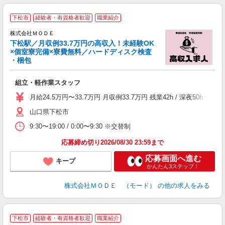
下松市
経験者・有資格者歓迎
職業紹介
株式会社ＭＯＤＥ
下松駅／月収例33.7万円の高収入！未経験OK
×個室寮完備×寮費無料／ハードディスク検査
・梱包
っ
組立・軽作業スタッフ
入
場
月給24.5万円〜33.7万円 月収例33.7万円 残業42h / 深夜5
者
山口県下松市
リ
問
9:30〜19:00 / 0:00〜9:30 ※交替制
り
土
応募締め切り2026/08/30 23:59まで
応募画面へ進む
キープ
かんたん3ステップ！
株式会社ＭＯＤＥ （モード）
の他の求人をみる
下松市
経験者・有資格者歓迎
職業紹介