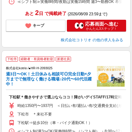
≪シフト制≫実働8時間/夜勤は実働15時間 週3〜勤務OK 希望シフト制 [例]
2
あと
日
で掲載終了
(2026/08/09 23:59まで)
応募画面へ進む
キープ
かんたん3ステップ！
株式会社コトリオ
の他の求人をみる
下松市
経験者・有資格者歓迎
派遣社員
は
株式会社kotrio /●HR-H-2093025
女
週3日〜OK！土日休みも相談可◎完全日勤×夕
ド
方までで無理なく働ける職場♪20代〜60代活躍
活
中！
ル
自
下松駅＊働きやすさで選ぶならココ！障がいデイSTAFF/17時定時
役
時給1350円〜1937円 ＜日払い有/週払い有/交通費全支給(ガソリ
下松市 ＊来社不要
下松駅⇒徒歩10分（車・バイク通勤OK！）
≪シフト制/週3〜OK/実働8時間≫ （シフト例） ・8:00〜17:00