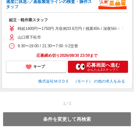
適度に休息♪／基板製造ラインの検査・操作ス
タッフ
っ
組立・軽作業スタッフ
入
場
時給1400円〜1750円 月収例33.6万円 / 残業45h / 深夜5
者
山口県下松市
リ
問
9:30〜19:00 / 21:30〜7:00 ※2交替
り
土
応募締め切り2026/08/30 23:59まで
応募画面へ進む
キープ
かんたん3ステップ！
株式会社ＭＯＤＥ （モード）
の他の求人をみる
1／1
条件を変更して再検索