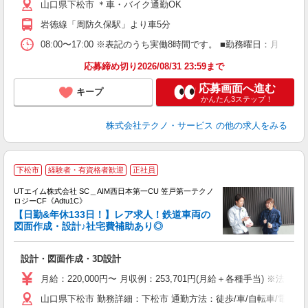
山口県下松市 ＊車・バイク通勤OK
岩徳線「周防久保駅」より車5分
08:00〜17:00 ※表記のうち実働8時間です。 ■勤務曜日：月
応募締め切り2026/08/31 23:59まで
応募画面へ進む
キープ
かんたん3ステップ！
株式会社テクノ・サービス
の他の求人をみる
下松市
経験者・有資格者歓迎
正社員
UTエイム株式会社 SC＿AIM西日本第一CU 笠戸第一テクノ
ロジーCF《Adtu1C》
【日勤&年休133日！】レア求人！鉄道車両の
図面作成・設計♪社宅費補助あり◎
部
設計・図面作成・3D設計
入
場
月給：220,000円〜 月収例：253,701円(月給＋各種手当) ※法定内
タ
山口県下松市 勤務詳細：下松市 通勤方法：徒歩/車/自転車/電車/バ
休