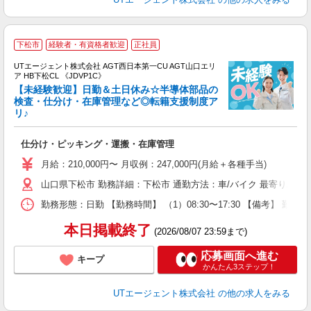
下松市
経験者・有資格者歓迎
正社員
UTエージェント株式会社 AGT西日本第一CU AGT山口エリ
ア HB下松CL 《JDVP1C》
【未経験歓迎】日勤＆土日休み☆半導体部品の
検査・仕分け・在庫管理など◎転籍支援制度ア
リ♪
る
入
仕分け・ピッキング・運搬・在庫管理
場
タ
月給：210,000円〜 月収例：247,000円(月給＋各種手当)
休
山口県下松市 勤務詳細：下松市 通勤方法：車/バイク 最寄り駅：
場
通
勤務形態：日勤 【勤務時間】 （1）08:30〜17:30 【備考】 
り
本日掲載終了
(2026/08/07 23:59まで)
応募画面へ進む
キープ
かんたん3ステップ！
UTエージェント株式会社
の他の求人をみる