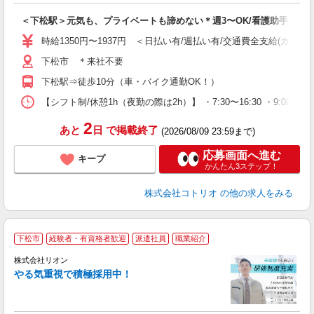
自
＜下松駅＞元気も、プライベートも諦めない＊週3〜OK/看護助手
役
時給1350円〜1937円 ＜日払い有/週払い有/交通費全支給(ガソリ
下松市 ＊来社不要
下松駅⇒徒歩10分（車・バイク通勤OK！）
【シフト制/休憩1h（夜勤の際は2h）】 ・7:30〜16:30 ・9:00〜1
2
あと
日
で掲載終了
(2026/08/09 23:59まで)
応募画面へ進む
キープ
かんたん3ステップ！
株式会社コトリオ
の他の求人をみる
下松市
経験者・有資格者歓迎
派遣社員
職業紹介
株式会社リオン
やる気重視で積極採用中！
い
入
場