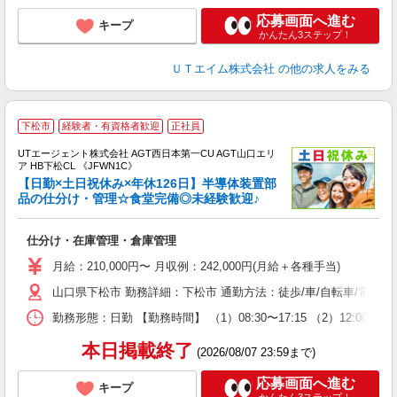
応募画面へ進む
キープ
かんたん3ステップ！
ＵＴエイム株式会社
の他の求人をみる
下松市
経験者・有資格者歓迎
正社員
UTエージェント株式会社 AGT西日本第一CU AGT山口エリ
ア HB下松CL 《JFWN1C》
【日勤×土日祝休み×年休126日】半導体装置部
品の仕分け・管理☆食堂完備◎未経験歓迎♪
る
仕分け・在庫管理・倉庫管理
入
場
月給：210,000円〜 月収例：242,000円(月給＋各種手当)
タ
山口県下松市 勤務詳細：下松市 通勤方法：徒歩/車/自転車/電車/バ
休
場
勤務形態：日勤 【勤務時間】 （1）08:30〜17:15 （2）12:0
通
り
本日掲載終了
(2026/08/07 23:59まで)
応募画面へ進む
キープ