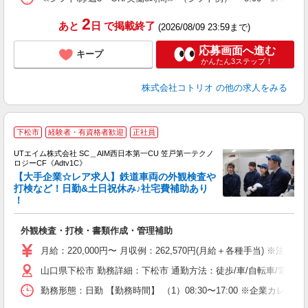
2
あと
日
で掲載終了
(2026/08/09 23:59まで)
応募画面へ進む
キープ
かんたん3ステップ！
株式会社コトリオ
の他の求人をみる
下松市
経験者・有資格者歓迎
正社員
UTエイム株式会社 SC＿AIM西日本第一CU 笠戸第一テクノ
ロジーCF《Adtv1C》
【大手企業☆レア求人】鉄道車両の外観検査や
打検など！日勤&土日祝休み♪社宅費補助あり
！
パ
入
外観検査・打検・書類作成・管理補助
場
タ
月給：220,000円〜 月収例：262,570円(月給＋各種手当) ※法定内
休
山口県下松市 勤務詳細：下松市 通勤方法：徒歩/車/自転車/電車/バ
場
通
勤務形態：日勤 【勤務時間】 （1）08:30〜17:00 ※企業カレ
り