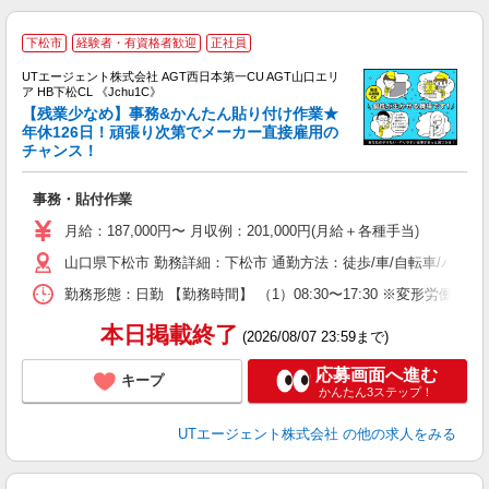
下松市
経験者・有資格者歓迎
正社員
UTエージェント株式会社 AGT西日本第一CU AGT山口エリ
ア HB下松CL 《Jchu1C》
【残業少なめ】事務&かんたん貼り付け作業★
年休126日！頑張り次第でメーカー直接雇用の
チャンス！
パ
入
事務・貼付作業
場
タ
月給：187,000円〜 月収例：201,000円(月給＋各種手当)
休
山口県下松市 勤務詳細：下松市 通勤方法：徒歩/車/自転車/バス/
場
通
勤務形態：日勤 【勤務時間】 （1）08:30〜17:30 ※変形
り
本日掲載終了
(2026/08/07 23:59まで)
応募画面へ進む
キープ
かんたん3ステップ！
UTエージェント株式会社
の他の求人をみる