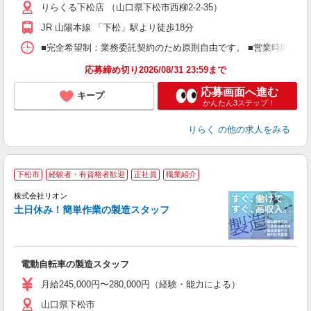
りらくる下松店 （山口県下松市西柳2-2-35）
躍
額
JR 山陽本線 「下松」駅より徒歩18分
間
ス
■完全希望制：業務委託契約のため原則自由です。 ■営業時間帯（9
K.
応募締め切り2026/08/31 23:59まで
応募画面へ進む
キープ
かんたん3ステップ！
りらく
の他の求人をみる
下松市
経験者・有資格者歓迎
正社員
職業紹介
株式会社リオン
土日休み！簡単作業の製造スタッフ
家
社
電動自転車の製造スタッフ
入
場
月給245,000円〜280,000円（経験・能力による）
タ
山口県下松市
額