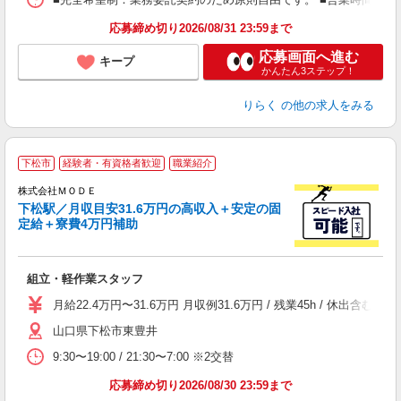
K.
応募締め切り2026/08/31 23:59まで
応募画面へ進む
キープ
かんたん3ステップ！
りらく
の他の求人をみる
下松市
経験者・有資格者歓迎
職業紹介
株式会社ＭＯＤＥ
下松駅／月収目安31.6万円の高収入＋安定の固
定給＋寮費4万円補助
っ
組立・軽作業スタッフ
入
場
月給22.4万円〜31.6万円 月収例31.6万円 / 残業45h / 休
者
山口県下松市東豊井
リ
問
9:30〜19:00 / 21:30〜7:00 ※2交替
り
土
応募締め切り2026/08/30 23:59まで