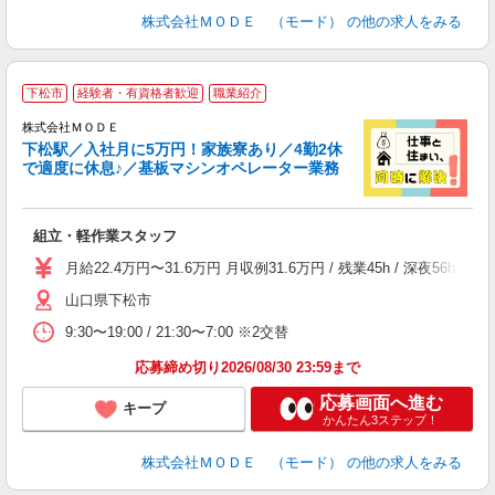
株式会社ＭＯＤＥ （モード）
の他の求人をみる
下松市
経験者・有資格者歓迎
職業紹介
株式会社ＭＯＤＥ
下松駅／入社月に5万円！家族寮あり／4勤2休
で適度に休息♪／基板マシンオペレーター業務
っ
組立・軽作業スタッフ
入
場
月給22.4万円〜31.6万円 月収例31.6万円 / 残業45h / 深
者
山口県下松市
リ
問
9:30〜19:00 / 21:30〜7:00 ※2交替
り
土
応募締め切り2026/08/30 23:59まで
応募画面へ進む
キープ
かんたん3ステップ！
株式会社ＭＯＤＥ （モード）
の他の求人をみる