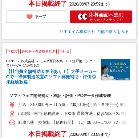
本日掲載終了
(2026/08/07 23:59まで)
応募画面へ進む
キープ
かんたん3ステップ！
ＵＴエイム株式会社
の他の求人をみる
下松市
経験者・有資格者歓迎
正社員
UTエイム株式会社 SC＿AIM西日本第一CU 笠戸第二テクノ
ロジーCF《ABVO1C》
【社宅費全額補助＆在宅あり！】大手メーカー
Gで半導体製造装置のソフト開発補助・評価◎
未経験歓迎！
る
入
ソフトウェア開発補助・検証・評価・PCデータ作成管理
場
タ
月給：210,000円〜 月収例：230,310円(月給＋各種手当) ※法定内
休
山口県下松市 勤務詳細：下松市 通勤方法：徒歩/車/バス/自転車/
場
通
勤務形態：交替制 【勤務時間】 （1）08:30〜17:00 （2）15:
り
本日掲載終了
(2026/08/07 23:59まで)