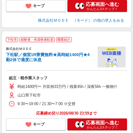
応募画面へ進む
キープ
かんたん3ステップ！
株式会社ＭＯＤＥ （モード）
の他の求人をみる
下松市
経験者・有資格者歓迎
職業紹介
株式会社ＭＯＤＥ
下松駅／個室1R寮費無料★高時給1400円★4
勤2休で適度に休息
っ
組立・軽作業スタッフ
入
場
時給1400円〜 月収例33万円 / 残業45h / 深夜56h 一般物
者
山口県下松市
リ
問
9:30〜19:00 / 21:30〜7:00 ※交替
り
土
応募締め切り2026/08/30 23:59まで
応募画面へ進む
キープ
かんたん3ステップ！