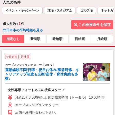
人気の条件
イベント・キャンペーン
球場・スタジアム
ゴルフ場
ネットカ
求人件数 :
1
件
この検索条件を保存
廿日市市の平均時給を見る
指定なし
新着順
時給順
日給順
月給順
廿日市市
正社員
カーブスフジグランナタリー【90377】
運動経験不問/日曜・祝日お休み/事前研修、キ
ャリアアップ制度も充実/産休・育休実績も多
数♪
て
女性専用フィットネスの接客スタッフ
ボ
月給20万8,300円以上 固定残業時間（トータル） 10.00時間/月 
カーブスフジグランナタリー
店舗へお問い合わせ下さい。