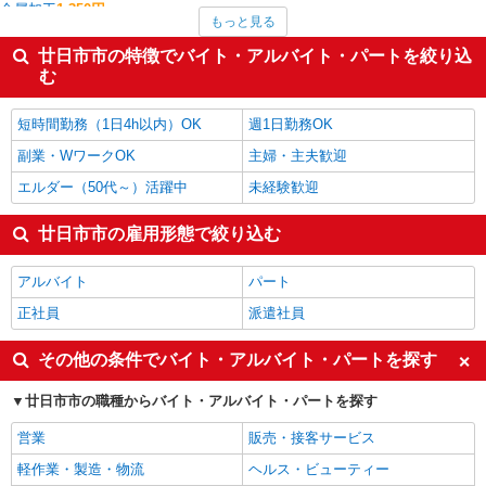
金属加工
1,350円
もっと見る
医療事務・受付・クラーク
1,350円
看護師・保健師・看護助手・助産師
1,331円
廿日市市の特徴でバイト・アルバイト・パートを絞り込
医薬品・ドラッグストア
1,300円
む
コンビニ・スーパー
1,295円
廿日市市の他の職種の平均時給を見る
短時間勤務（1日4h以内）OK
週1日勤務OK
副業・WワークOK
主婦・主夫歓迎
エルダー（50代～）活躍中
未経験歓迎
廿日市市の雇用形態で絞り込む
アルバイト
パート
正社員
派遣社員
その他の条件でバイト・アルバイト・パートを探す
廿日市市の職種からバイト・アルバイト・パートを探す
営業
販売・接客サービス
軽作業・製造・物流
ヘルス・ビューティー