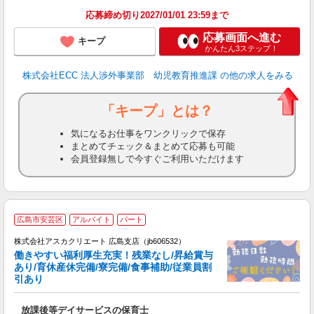
応募締め切り2027/01/01 23:59まで
応募画面へ進む
キープ
かんたん3ステップ！
株式会社ECC 法人渉外事業部 幼児教育推進課
の他の求人をみる
「キープ」とは？
気になるお仕事をワンクリックで保存
まとめてチェック＆まとめて応募も可能
会員登録無しで今すぐご利用いただけます
広島市安芸区
アルバイト
パート
株式会社アスカクリエート 広島支店（jb606532）
働きやすい福利厚生充実！残業なし/昇給賞与
あり/育休産休完備/寮完備/食事補助/従業員割
引あり
面
放課後等デイサービスの保育士
入