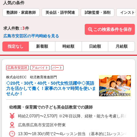
人気の条件
塾講師・家庭教師
英会話・語学関連
試験監督・添削
インスト
求人件数 :
3
件
この検索条件を保存
広島市安芸区の平均時給を見る
指定なし
新着順
時給順
日給順
月給順
広島市安芸区
アルバイト
パート
株式会社ECC 幼児教育推進部門
◇20代・30代・40代・50代女性活躍中◇英語
力を活かして働く！家事のスキマ時間を使いま
せんか！
か
幼稚園・保育園での子ども英会話教室での講師
昇
力
時給2,070円〜2,570円 ※2年目以降、経験・能力を考慮し昇給有 
内
広島県広島市安芸区中野東
13:30〜18:30の間で2〜4レッスン担当 （基本的に1レッスン4