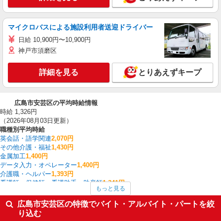
マイクロバスによる施設利用者送迎ドライバー
日給 10,900円〜10,900円
神戸市須磨区
詳細を見る
とりあえずキープ
広島市安芸区の平均時給情報
時給 1,326円
（2026年08月03日更新）
職種別平均時給
英会話・語学関連
2,070円
その他介護・福祉
1,430円
金属加工
1,400円
データ入力・オペレーター
1,400円
介護職・ヘルパー
1,393円
看護師・保健師・看護助手・助産師
1,341円
もっと見る
板金・塗装・溶接
1,333円
フォークリフト
1,325円
広島市安芸区の特徴でバイト・アルバイト・パートを絞
一般・営業事務
1,325円
り込む
その他軽作業・製造・物流
1,300円