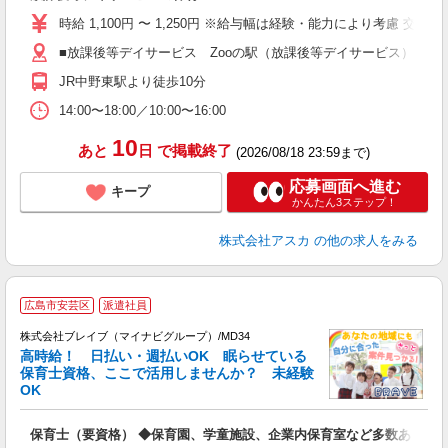
不
時給 1,100円 〜 1,250円 ※給与幅は経験・能力により考慮 交通費
あ
■放課後等デイサービス Zooの駅（放課後等デイサービス） 広島
業
JR中野東駅より徒歩10分
ン
14:00〜18:00／10:00〜16:00
10
あと
日
で掲載終了
(2026/08/18 23:59まで)
応募画面へ進む
キープ
かんたん3ステップ！
株式会社アスカ
の他の求人をみる
広島市安芸区
派遣社員
株式会社ブレイブ（マイナビグループ）/MD34
高時給！ 日払い・週払いOK 眠らせている
保育士資格、ここで活用しませんか？ 未経験
OK
■
N
保育士（要資格） ◆保育園、学童施設、企業内保育室など多数あり
フ