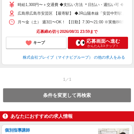
シ
時給1,300円〜＋交通費 ◆支払い方法 ＊日払い・週払い可 ◆交
広島県広島市安芸区 【最寄駅】 ◆JR山陽本線「安芸中野駅」 ◆
月〜金（土） 週3日〜OK！ 【日勤】7:30〜21:00 ※実働8時間
応募締め切り2026/08/31 23:59まで
応募画面へ進む
キープ
かんたん3ステップ！
株式会社ブレイブ（マイナビグループ）
の他の求人をみる
1／1
条件を変更して再検索
あなたにおすすめの求人情報
個別指導講師