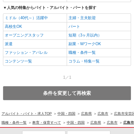
人気の特集からバイト・アルバイト・パートを探す
ミドル（40代～）活躍中
主婦・主夫歓迎
高校生OK
パート
オープニングスタッフ
短期（3ヶ月以内）
派遣
副業・WワークOK
ファッション・アパレル
職種・条件一覧
コンテンツ一覧
コラム・特集一覧
1／1
条件を変更して再検索
アルバイト・バイト・求人TOP
中国・四国
広島県
広島市
広島市安芸
職種・条件一覧
教育・保育すべて
中国・四国
広島県
広島市
広島市