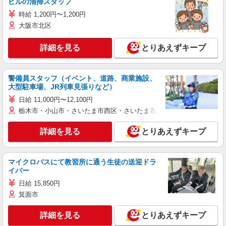
ビルの清掃スタッフ
時給 1,200円〜1,200円
大阪市北区
詳細を見る
とりあえずキープ
警備員スタッフ（イベント、道路、商業施設、
大型駐車場、JR列車見張りなど）
日給 11,000円〜12,100円
栃木市・小山市・さいたま市西区・さいたま市岩槻区・久喜市・蓮田
詳細を見る
とりあえずキープ
マイクロバスにて教習所に通う生徒の送迎ドラ
イバー
日給 15,850円
箕面市
詳細を見る
とりあえずキープ