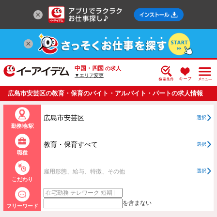
中国・四国
の求人
▼エリア変更
広島市安芸区の教育・保育のバイト・アルバイト・パートの求人情報
一覧
広島市安芸区
選択
勤務地/駅
教育・保育すべて
選択
職種
雇用形態、給与、特徴、その他
選択
こだわり
を含まない
フリーワード