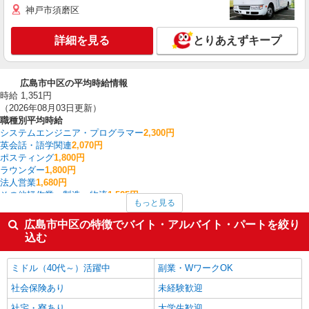
神戸市須磨区
詳細を見る
とりあえずキープ
広島市中区の平均時給情報
時給 1,351円
（2026年08月03日更新）
職種別平均時給
システムエンジニア・プログラマー
2,300円
英会話・語学関連
2,070円
ポスティング
1,800円
ラウンダー
1,800円
法人営業
1,680円
その他軽作業・製造・物流
1,525円
もっと見る
CADオペレーター・積算
1,475円
家電・携帯販売
1,444円
広島市中区の特徴でバイト・アルバイト・パートを絞り
その他介護・福祉
1,425円
込む
保育士・保育補助
1,417円
広島市中区の他の職種の平均時給を見る
ミドル（40代～）活躍中
副業・WワークOK
社会保険あり
未経験歓迎
社宅・寮あり
大学生歓迎