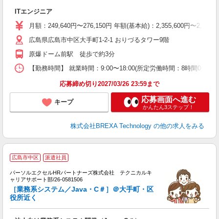
で
ITエンジニア
月額：249,640円〜276,150円 年額(基本給)：2,355,
広島県広島市中区大手町1-2-1 おりづるタワー9階
原爆ドーム前駅 徒歩で約3分
【勤務時間】 就業時間：9:00〜18:00(所定労働時間：8時間0
応募締め切り2027/03/26 23:59まで
応募画面へ進む
キープ
かんたん3ステップ！
株式会社BREXA Technology
の他の求人をみる
J
広島市中区
派遣社員
パーソルエクセルHRパートナーズ株式会社 テクニカルキ
パ
ャリアサポート部/26-0581506
ミ
［業務系システム／Java・C＃］＠大手町・区
日
役所近く