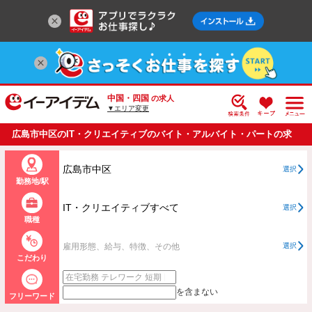
中国・四国
の求人
▼エリア変更
広島市中区のIT・クリエイティブのバイト・アルバイト・パートの求
人情報一覧
広島市中区
選択
勤務地/駅
IT・クリエイティブすべて
選択
職種
雇用形態、給与、特徴、その他
選択
こだわり
を含まない
フリーワード