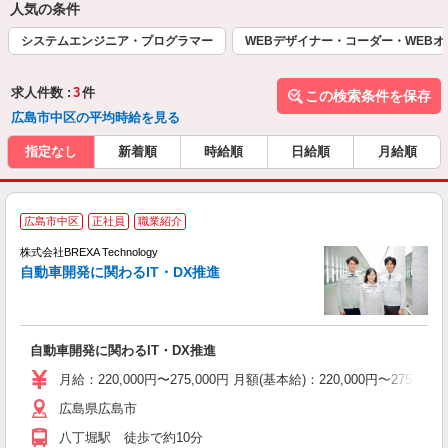
人気の条件
システムエンジニア・プログラマー
WEBデザイナー・コーダー・WEB
求人件数 :
3
件
この検索条件を保存
広島市中区の平均時給を見る
指定なし
新着順
時給順
日給順
月給順
広島市中区
正社員
職業紹介
す
株式会社BREXA Technology
自動車開発に関わるIT・DX推進
に
自動車開発に関わるIT・DX推進
月給：220,000円〜275,000円 月額(基本給)：220,00
広島県広島市
八丁堀駅 徒歩で約10分