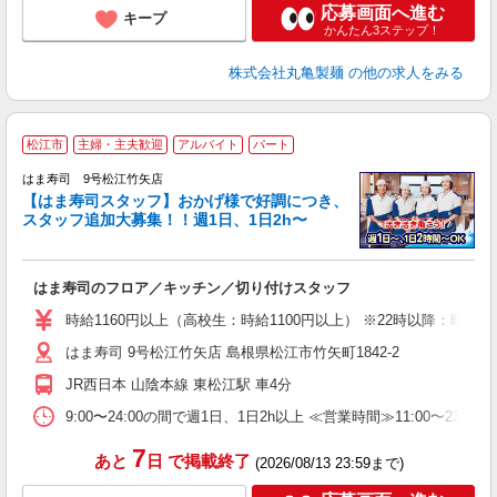
応募画面へ進む
キープ
かんたん3ステップ！
株式会社丸亀製麺
の他の求人をみる
松江市
主婦・主夫歓迎
アルバイト
パート
はま寿司 9号松江竹矢店
【はま寿司スタッフ】おかげ様で好調につき、
スタッフ追加大募集！！週1日、1日2h〜
テ
主
はま寿司のフロア／キッチン／切り付けスタッフ
履
者
時給1160円以上（高校生：時給1100円以上） ※22時以降：時給145
フ
はま寿司 9号松江竹矢店 島根県松江市竹矢町1842-2
不
勤
JR西日本 山陰本線 東松江駅 車4分
勤
分
9:00〜24:00の間で週1日、1日2h以上 ≪営業時間≫11:00〜23:00
7
あと
日
で掲載終了
(2026/08/13 23:59まで)