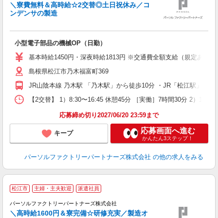
＼寮費無料＆高時給☆2交替◎土日祝休み／コ
ンデンサの製造
♪
小型電子部品の機械OP（日勤）
未
不
基本時給1450円・深夜時給1813円 ※交通費全額支給（規定あり） 【
あ
島根県松江市乃木福富町369
り
JR山陰本線 乃木駅 「乃木駅」から徒歩10分 ・JR「松江駅」か
【2交替】 1）8:30〜16:45 休憩45分 ［実働］7時間30分 2）16
応募締め切り2027/06/20 23:59まで
応募画面へ進む
キープ
かんたん3ステップ！
パーソルファクトリーパートナーズ株式会社
の他の求人をみる
松江市
主婦・主夫歓迎
派遣社員
◎
パーソルファクトリーパートナーズ株式会社
備
＼高時給1600円＆寮完備☆研修充実／製造オ