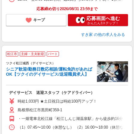
応募締め切り2026/08/31 23:59まで
応募画面へ進む
キープ
かんたん3ステップ！
すき家
の他の求人をみる
松江市
主婦・主夫歓迎
パート
ツクイ松江城西（デイサービス）
シニア歓迎/勤務日数応相談/運転免許があれば
OK【ツクイのデイサービス/送迎職員求人】
各
デイサービス 送迎スタッフ（ケアドライバー）
入
り
時給1,033円 ★土日祝日は時給100円アップ！
リ
島根県松江市黒田町359-1
ー
O
・一畑電車北松江線「松江しんじ湖温泉駅」から徒歩約16分、また
な
（1）07:45〜10:00（休憩なし） （2）16:00〜18:0
髪