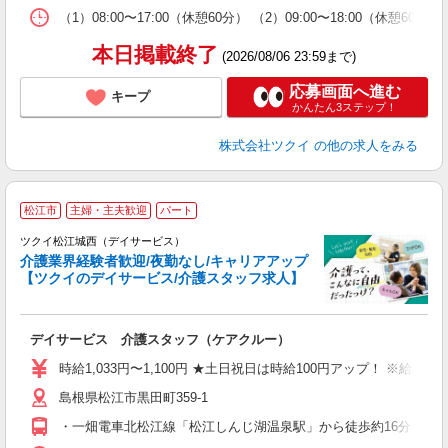
な
（1）08:00〜17:00（休憩60分） （2）09:00〜18:00（
髪
本日掲載終了
(2026/08/06 23:59まで)
応募画面へ進む
キープ
かんたん3ステップ！
株式会社ツクイ
の他の求人をみる
松江市
主婦・主夫歓迎
パート
ツクイ松江城西（デイサービス）
介護業界経験者歓迎/夜勤なし/キャリアアップ
【ツクイのデイサービス/介護スタッフ求人】
各
デイサービス 介護スタッフ（ケアクルー）
入
り
時給1,033円〜1,100円 ★土日祝日は時給100円アップ！ ※給
リ
島根県松江市黒田町359-1
ー
O
・一畑電車北松江線「松江しんじ湖温泉駅」から徒歩約16分、また