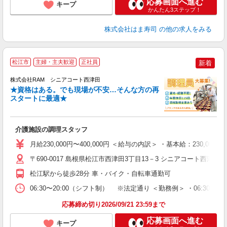
応募画面へ進む
キープ
かんたん3ステップ！
株式会社はま寿司
の他の求人をみる
松江市
主婦・主夫歓迎
正社員
新着
株式会社RAM シニアコート西津田
★資格はある。でも現場が不安…そんな方の再
━
スタートに最適★
━
介護施設の調理スタッフ
友
資
月給230,000円〜400,000円 ＜給与の内訳＞ ・基本給：23
活
勤
〒690-0017 島根県松江市西津田3丁目13－3 シニアコート西津田内
険
松江駅から徒歩28分 車・バイク・自転車通勤可
資
06:30〜20:00（シフト制） ※法定通り ＜勤務例＞ ・06:30〜15:30 
応募締め切り2026/09/21 23:59まで
応募画面へ進む
キープ