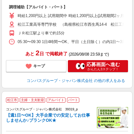
大
調理補助【アルバイト・パート】
入
歓
時給1,200円以上 試用期間中 時給1,200円以上(試用期間2ヶ月
～
松江工業高等専門学校 （島根県松江市西生馬14-4 松江工業高
用
（
ＪＲ松江駅より車で約15分
イ
05:30〜09:30 1日4時間〜OK、平日（土日除く）の内1日〜3日/
2
あと
日
で掲載終了
(2026/08/08 23:59まで)
応募画面へ進む
キープ
かんたん3ステップ！
コンパスグループ・ジャパン株式会社
の他の求人をみる
松江市
主婦・主夫歓迎
アルバイト
パート
コンパスグループ・ジャパン株式会社 39319_p
く
【週1日〜OK】大手企業での安定してお仕事
しませんか♪ブランクOK★