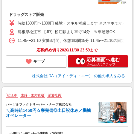
た
ドラッグストア販売
入
交
時給1300円〜1300円 経験・スキル考慮します ※スマホでか
未
島根県松江市 【JR】松江駅より車で14分 ※車通勤OK
エ
K
11:45〜21:10 実働8時間、休憩1時間15分 11:45〜2
険
応募締め切り2026/11/30 23:59まで
応募画面へ進む
キープ
かんたん3ステップ！
株式会社iDA（アイ・ディ・エー）
の他の求人をみる
松江市
主婦・主夫歓迎
派遣社員
で
パーソルファクトリーパートナーズ株式会社
＼高時給1450円☆寮完備◎土日祝休み／機械
オペレーター
を
小型コンデンサの製造（2交替）