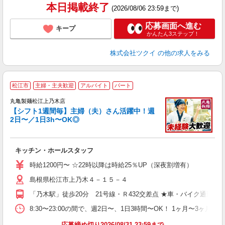
本日掲載終了
(2026/08/06 23:59まで)
応募画面へ進む
キープ
かんたん3ステップ！
株式会社ツクイ
の他の求人をみる
松江市
主婦・主夫歓迎
アルバイト
パート
丸亀製麺松江上乃木店
【シフト1週間毎】主婦（夫）さん活躍中！週
2日〜／1日3h〜OK◎
ル
キッチン・ホールスタッフ
入
者
時給1200円〜 ☆22時以降は時給25％UP（深夜割増有）
歓
島根県松江市上乃木４－１５－４
～
り
「乃木駅」徒歩20分 21号線・Ｒ432交差点 ★車・バイク通勤O
勤
べ
8:30〜23:00の間で、週2日〜、1日3時間〜OK！ 1ヶ月
迎
応募締め切り2026/08/31 23:59まで