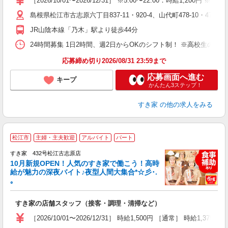
［2026/10/01〜2026/12/31］ ※5:00〜22:00：時給1,200円
（
島根県松江市古志原六丁目837-11・920-4、山代町478-10・478-11・4
夜
事
JR山陰本線「乃木」駅より徒歩44分
24時間募集 1日2時間、週2日からOKのシフト制！ ※高校生のシ
応募締め切り2026/08/31 23:59まで
応募画面へ進む
キープ
かんたん3ステップ！
すき家
の他の求人をみる
松江市
主婦・主夫歓迎
アルバイト
パート
すき家 432号松江古志原店
10月新規OPEN！人気のすき家で働こう！高時
給が魅力の深夜バイト♪夜型人間大集合*☆彡･.
｡
つ
すき家の店舗スタッフ（接客・調理・清掃など）
履
ミ
［2026/10/01〜2026/12/31］ 時給1,500円 ［通常］ 時給1,375円
～