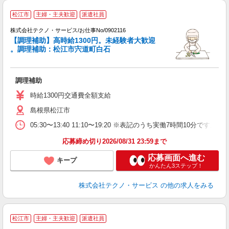
松江市
主婦・主夫歓迎
派遣社員
制
株式会社テクノ・サービス/お仕事No/0902116
【調理補助】高時給1300円。未経験者大歓迎
。調理補助：松江市宍道町白石
ビ
調理補助
履
高
時給1300円交通費全額支給
島根県松江市
05:30〜13:40 11:10〜19:20 ※表記のうち実働7時間1
応募締め切り2026/08/31 23:59まで
応募画面へ進む
キープ
かんたん3ステップ！
株式会社テクノ・サービス
の他の求人をみる
松江市
主婦・主夫歓迎
派遣社員