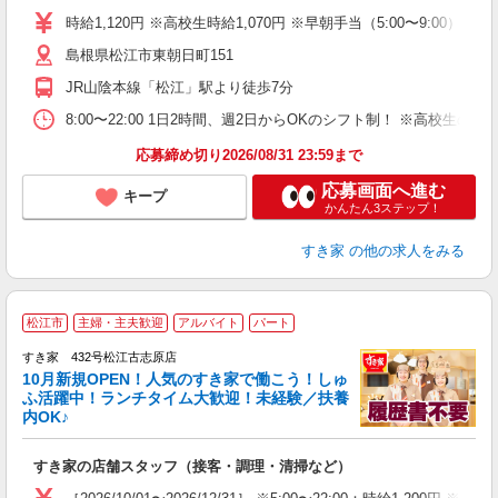
タ
時給1,120円 ※高校生時給1,070円 ※早朝手当（5:00〜9:00）時給
（
島根県松江市東朝日町151
養
典
JR山陰本線「松江」駅より徒歩7分
8:00〜22:00 1日2時間、週2日からOKのシフト制！ ※高校生
応募締め切り2026/08/31 23:59まで
応募画面へ進む
キープ
かんたん3ステップ！
すき家
の他の求人をみる
≪
松江市
主婦・主夫歓迎
アルバイト
パート
すき家 432号松江古志原店
10月新規OPEN！人気のすき家で働こう！しゅ
安
ふ活躍中！ランチタイム大歓迎！未経験／扶養
内OK♪
の
すき家の店舗スタッフ（接客・調理・清掃など）
履
タ