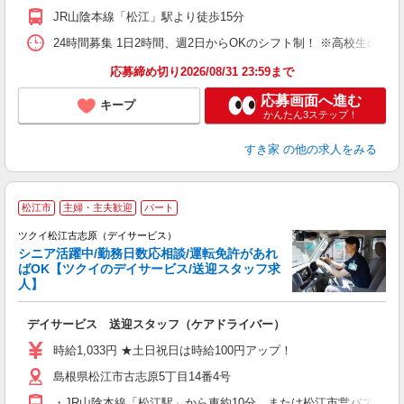
事
JR山陰本線「松江」駅より徒歩15分
24時間募集 1日2時間、週2日からOKのシフト制！ ※高校生のシ
応募締め切り2026/08/31 23:59まで
応募画面へ進む
キープ
かんたん3ステップ！
すき家
の他の求人をみる
松江市
主婦・主夫歓迎
パート
ツクイ松江古志原（デイサービス）
シニア活躍中/勤務日数応相談/運転免許があれ
ばOK【ツクイのデイサービス/送迎スタッフ求
人】
各
デイサービス 送迎スタッフ（ケアドライバー）
入
り
時給1,033円 ★土日祝日は時給100円アップ！
リ
島根県松江市古志原5丁目14番4号
ー
O
・JR山陰本線「松江駅」から車約10分、または松江市営バス/一