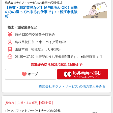
株式会社テクノ・サービス/お仕事No/0864917
【検査・測定業務など】給与即払いOK！日勤
のみの座って出来るお仕事です♪：松江市北陵
町
で
検査・測定業務など
履
タ
時給1300円交通費全額支給
み
島根県松江市 ＊車・バイク通勤OK
り
山陰本線「松江駅」より車10分
08:30〜17:30 ※表記のうち実働8時間です。 ■勤務曜日：月 
応募締め切り2026/08/31 23:59まで
応募画面へ進む
キープ
かんたん3ステップ！
株式会社テクノ・サービス
の他の求人をみる
松江市
主婦・主夫歓迎
派遣社員
パーソルファクトリーパートナーズ株式会社