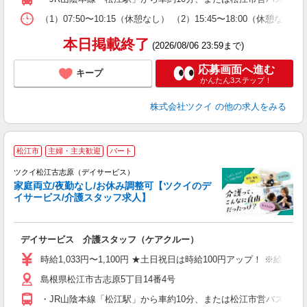
な
（1）07:50〜10:15（休憩なし） （2）15:45〜18:00
髪
本日掲載終了
(2026/08/06 23:59まで)
応募画面へ進む
キープ
かんたん3ステップ！
株式会社ツクイ
の他の求人をみる
松江市
主婦・主夫歓迎
パート
ツクイ松江古志原（デイサービス）
家庭両立/夜勤なし/お休み調整可【ツクイのデ
イサービス/介護スタッフ求人】
各
デイサービス 介護スタッフ（ケアクルー）
入
り
時給1,033円〜1,100円 ★土日祝日は時給100円アップ！ ※給
リ
島根県松江市古志原5丁目14番4号
ー
O
・JR山陰本線「松江駅」から車約10分、または松江市営バス/一