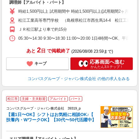
調理師【アルバイト・パート】
入
歓
時給1,500円以上 試用期間中 時給1,500円以上(試用期間2ヶ月
～
松江工業高等専門学校 （島根県松江市西生馬14-4 松江工業高
用
勤
ＪＲ松江駅より車で約15分
K
ま
05:30〜14:30 9:30〜18:30 11:00〜20:00 1日4時間〜O
2
あと
日
で掲載終了
(2026/08/08 23:59まで)
応募画面へ進む
キープ
かんたん3ステップ！
コンパスグループ・ジャパン株式会社
の他の求人をみる
松江市
主婦・主夫歓迎
アルバイト
パート
コンパスグループ・ジャパン株式会社 39319_p
く
【週1日〜OK】シフトはお気軽に相談OK♪【
扶養内・WワークOK】【30代〜50代活躍中】
大
エリア調理員【アルバイト・パート】