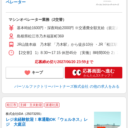
ペレーター
意
マシンオペレーター業務（2交替）
未
不
基本時給1600円・深夜時給2000円 ※交通費全額支給（規定あり） 
食
島根県松江市乃木福富町369
修
JR山陰本線 乃木駅 「乃木駅」から徒歩10分 ・JR「松江駅」
【2交替】 1）8:30〜17:15 休憩45分 ［実働］8時間00分 2）20
応募締め切り2027/06/20 23:59まで
応募画面へ進む
キープ
かんたん3ステップ！
パーソルファクトリーパートナーズ株式会社
の他の求人をみる
松江市
主婦・主夫歓迎
派遣社員
株式会社iDA（25073255）
レジ未経験歓迎！車通勤OK「ウェルネス」レ
ジ 大庭店