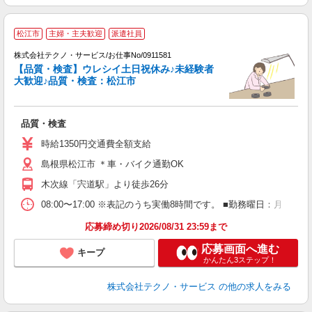
松江市
主婦・主夫歓迎
派遣社員
株式会社テクノ・サービス/お仕事No/0911581
【品質・検査】ウレシイ土日祝休み♪未経験者
大歓迎♪品質・検査：松江市
仕
品質・検査
履
高
時給1350円交通費全額支給
勤
島根県松江市 ＊車・バイク通勤OK
木次線「宍道駅」より徒歩26分
08:00〜17:00 ※表記のうち実働8時間です。 ■勤務曜日：月
応募締め切り2026/08/31 23:59まで
応募画面へ進む
キープ
かんたん3ステップ！
株式会社テクノ・サービス
の他の求人をみる