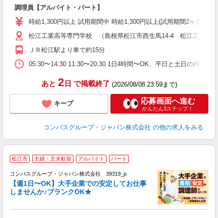
大
調理員【アルバイト・パート】
入
歓
時給1,300円以上 試用期間中 時給1,300円以上(試用期間2ヶ月
～
松江工業高等専門学校 （島根県松江市西生馬14-4 松江工業高
用
退
ＪＲ松江駅より車で約15分
車
05:30〜14:30 11:30〜20:30 1日4時間〜OK、平日と土日の内
2
あと
日
で掲載終了
(2026/08/08 23:59まで)
応募画面へ進む
キープ
かんたん3ステップ！
コンパスグループ・ジャパン株式会社
の他の求人をみる
松江市
主婦・主夫歓迎
アルバイト
パート
コンパスグループ・ジャパン株式会社 39319_p
く
【週1日〜OK】大手企業での安定してお仕事
しませんか♪ブランクOK★
大