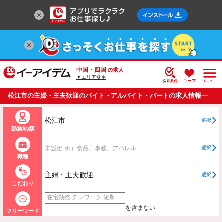
中国・四国
の求人
▼エリア変更
松江市の主婦・主夫歓迎のバイト・アルバイト・パートの求人情報一
覧
松江市
選択
勤務地/駅
未設定
例）食品、事務、アパレル
選択
職種
主婦・主夫歓迎
選択
こだわり
を含まない
フリーワード