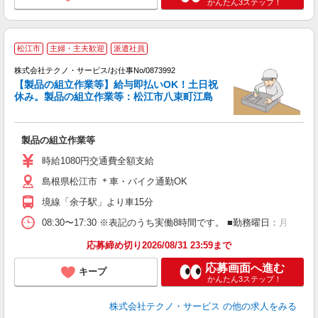
かんたん3ステップ！
松江市
主婦・主夫歓迎
派遣社員
株式会社テクノ・サービス/お仕事No/0873992
【製品の組立作業等】給与即払いOK！土日祝
休み。製品の組立作業等：松江市八束町江島
く
製品の組立作業等
履
週
時給1080円交通費全額支給
通
島根県松江市 ＊車・バイク通勤OK
境線「余子駅」より車15分
08:30〜17:30 ※表記のうち実働8時間です。 ■勤務曜日：月
応募締め切り2026/08/31 23:59まで
応募画面へ進む
キープ
かんたん3ステップ！
株式会社テクノ・サービス
の他の求人をみる