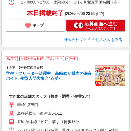
な
（1）09:00〜17:00（休憩60分） ※1ヶ月変形労働時間（週実働
髪
本日掲載終了
(2026/08/06 23:59まで)
応募画面へ進む
キープ
かんたん3ステップ！
株式会社ツクイ
の他の求人をみる
松江市
主婦・主夫歓迎
アルバイト
パート
すき家 9号松江西津田店
学生・フリーター活躍中！高時給が魅力の深夜
バイト♪夜型人間大集合*☆彡･.｡
つ
すき家の店舗スタッフ（接客・調理・清掃など）
履
ミ
時給1,375円
～
島根県松江市西津田5-1-11
勤
社
JR山陰本線「松江」駅より徒歩15分
22:00〜翌5:00 1日2時間、週2日からOKのシフト制！ ●扶養内勤務