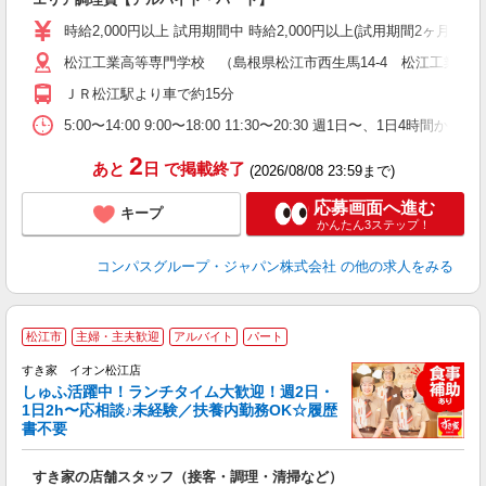
入
歓
時給2,000円以上 試用期間中 時給2,000円以上(試用期間2ヶ月
～
松江工業高等専門学校 （島根県松江市西生馬14-4 松江工業高
用
歓
ＪＲ松江駅より車で約15分
助
5:00〜14:00 9:00〜18:00 11:30〜20:30 週
2
あと
日
で掲載終了
(2026/08/08 23:59まで)
応募画面へ進む
キープ
かんたん3ステップ！
コンパスグループ・ジャパン株式会社
の他の求人をみる
≪
松江市
主婦・主夫歓迎
アルバイト
パート
すき家 イオン松江店
しゅふ活躍中！ランチタイム大歓迎！週2日・
安
1日2h〜応相談♪未経験／扶養内勤務OK☆履歴
書不要
の
すき家の店舗スタッフ（接客・調理・清掃など）
履