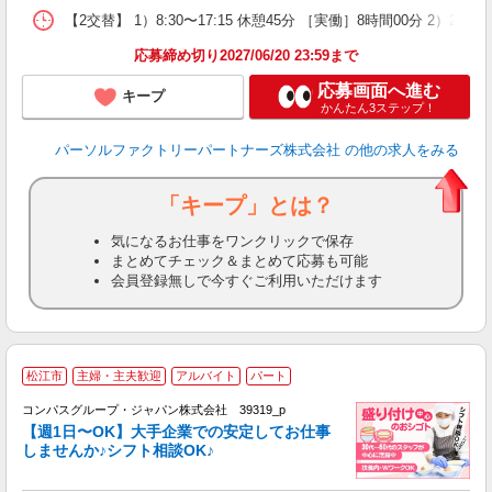
【2交替】 1）8:30〜17:15 休憩45分 ［実働］8時間00分 2）20
応募締め切り2027/06/20 23:59まで
応募画面へ進む
キープ
かんたん3ステップ！
パーソルファクトリーパートナーズ株式会社
の他の求人をみる
「キープ」とは？
気になるお仕事をワンクリックで保存
まとめてチェック＆まとめて応募も可能
会員登録無しで今すぐご利用いただけます
松江市
主婦・主夫歓迎
アルバイト
パート
コンパスグループ・ジャパン株式会社 39319_p
く
【週1日〜OK】大手企業での安定してお仕事
しませんか♪シフト相談OK♪