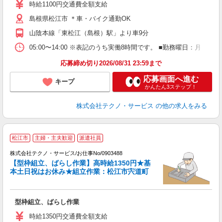
週
時給1100円交通費全額支給
島根県松江市 ＊車・バイク通勤OK
山陰本線「東松江（島根）駅」より車9分
05:00〜14:00 ※表記のうち実働8時間です。 ■勤務曜日：月
応募締め切り2026/08/31 23:59まで
応募画面へ進む
キープ
かんたん3ステップ！
株式会社テクノ・サービス
の他の求人をみる
松江市
主婦・主夫歓迎
派遣社員
株式会社テクノ・サービス/お仕事No/0903488
【型枠組立、ばらし作業】高時給1350円★基
本土日祝はお休み★組立作業：松江市宍道町
ー
型枠組立、ばらし作業
履
ミ
時給1350円交通費全額支給