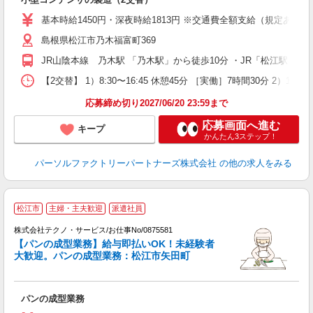
未
不
基本時給1450円・深夜時給1813円 ※交通費全額支給（規定あり）
あ
島根県松江市乃木福富町369
り
JR山陰本線 乃木駅 「乃木駅」から徒歩10分 ・JR「松江駅」か
【2交替】 1）8:30〜16:45 休憩45分 ［実働］7時間30分 2）16
応募締め切り2027/06/20 23:59まで
応募画面へ進む
キープ
かんたん3ステップ！
パーソルファクトリーパートナーズ株式会社
の他の求人をみる
松江市
主婦・主夫歓迎
派遣社員
株式会社テクノ・サービス/お仕事No/0875581
【パンの成型業務】給与即払いOK！未経験者
大歓迎。パンの成型業務：松江市矢田町
ビ
パンの成型業務
履