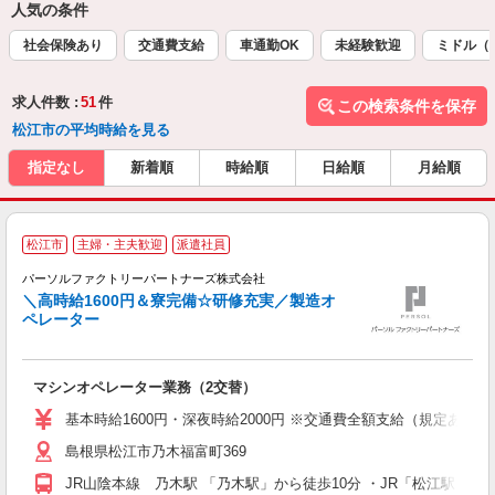
人気の条件
社会保険あり
交通費支給
車通勤OK
未経験歓迎
ミドル（
求人件数 :
51
件
この検索条件を保存
松江市の平均時給を見る
指定なし
新着順
時給順
日給順
月給順
松江市
主婦・主夫歓迎
派遣社員
◎
パーソルファクトリーパートナーズ株式会社
備
＼高時給1600円＆寮完備☆研修充実／製造オ
ペレーター
意
マシンオペレーター業務（2交替）
未
不
基本時給1600円・深夜時給2000円 ※交通費全額支給（規定あり） 
食
島根県松江市乃木福富町369
修
JR山陰本線 乃木駅 「乃木駅」から徒歩10分 ・JR「松江駅」