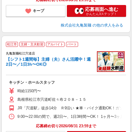
応募画面へ進む
キープ
かんたん3ステップ！
株式会社丸亀製麺
の他の求人をみる
松江市
主婦・主夫歓迎
アルバイト
パート
丸亀製麺松江宍道店
【シフト1週間毎】主婦（夫）さん活躍中！週
2日〜／1日3h〜OK◎
ル
キッチン・ホールスタッフ
入
者
時給1150円〜
歓
島根県松江市宍道町佐々布２０８－１５
～
り
JR「宍道駅」徒歩14分 Ｒ9沿い ★車・バイク通勤OK！ガソ
勤
べ
9:00〜22:00の間で、週2日〜、1日3時間〜OK！ 1ヶ月
迎
応募締め切り2026/08/31 23:59まで