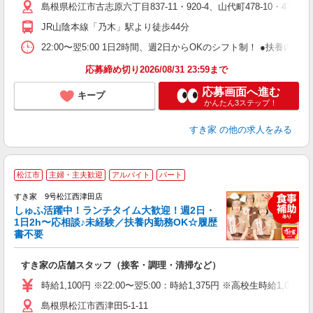
島根県松江市古志原六丁目837-11・920-4、山代町478-10・478-11・4
勤
社
JR山陰本線「乃木」駅より徒歩44分
22:00〜翌5:00 1日2時間、週2日からOKのシフト制！ ●扶養内勤務
応募締め切り2026/08/31 23:59まで
応募画面へ進む
キープ
かんたん3ステップ！
すき家
の他の求人をみる
≪
松江市
主婦・主夫歓迎
アルバイト
パート
すき家 9号松江西津田店
しゅふ活躍中！ランチタイム大歓迎！週2日・
安
1日2h〜応相談♪未経験／扶養内勤務OK☆履歴
書不要
の
すき家の店舗スタッフ（接客・調理・清掃など）
履
タ
時給1,100円 ※22:00〜翌5:00：時給1,375円 ※高校生時給1,050
（
島根県松江市西津田5-1-11
夜