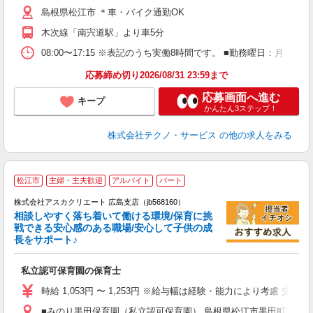
休
島根県松江市 ＊車・バイク通勤OK
社
木次線「南宍道駅」より車5分
08:00〜17:15 ※表記のうち実働8時間です。 ■勤務曜日：月
応募締め切り2026/08/31 23:59まで
応募画面へ進む
キープ
かんたん3ステップ！
株式会社テクノ・サービス
の他の求人をみる
松江市
主婦・主夫歓迎
アルバイト
パート
株式会社アスカクリエート 広島支店（jb568160）
相談しやすく落ち着いて働ける環境/保育に挑
戦できる安心感のある職場/安心して子供の成
長をサポート♪
面
私立認可保育園の保育士
入
不
時給 1,053円 〜 1,253円 ※給与幅は経験・能力により考慮
O
■みのり黒田保育園（私立認可保育園） 島根県松江市黒田町3483 