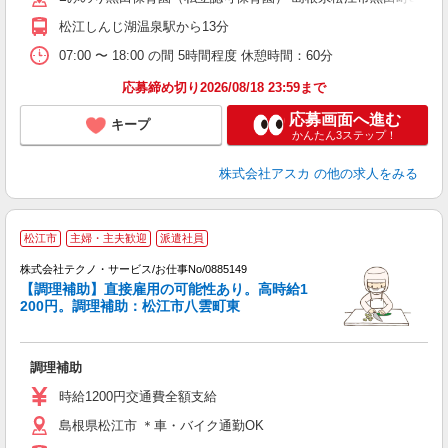
ど
松江しんじ湖温泉駅から13分
07:00 〜 18:00 の間 5時間程度 休憩時間：60分
応募締め切り2026/08/18 23:59まで
応募画面へ進む
キープ
かんたん3ステップ！
株式会社アスカ
の他の求人をみる
松江市
主婦・主夫歓迎
派遣社員
株式会社テクノ・サービス/お仕事No/0885149
【調理補助】直接雇用の可能性あり。高時給1
200円。調理補助：松江市八雲町東
ン
ノ
調理補助
履
ラ
時給1200円交通費全額支給
O
島根県松江市 ＊車・バイク通勤OK
り