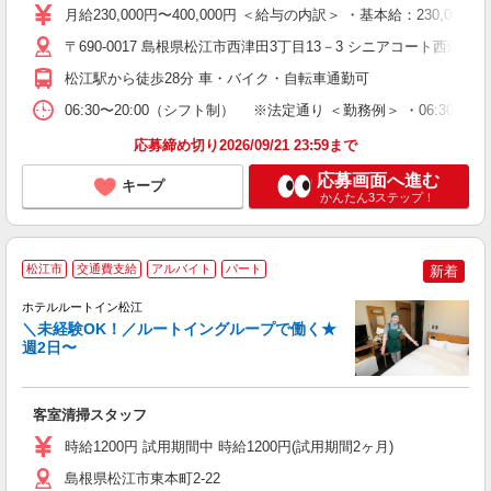
資
月給230,000円〜400,000円 ＜給与の内訳＞ ・基本給：23
活
勤
〒690-0017 島根県松江市西津田3丁目13－3 シニアコート西津田内
険
松江駅から徒歩28分 車・バイク・自転車通勤可
資
06:30〜20:00（シフト制） ※法定通り ＜勤務例＞ ・06:30〜15:30 
応募締め切り2026/09/21 23:59まで
応募画面へ進む
キープ
かんたん3ステップ！
松江市
交通費支給
アルバイト
パート
新着
ホテルルートイン松江
＼未経験OK！／ルートイングループで働く★
週2日〜
履
迎
躍
客室清掃スタッフ
養
修
時給1200円 試用期間中 時給1200円(試用期間2ヶ月)
島根県松江市東本町2-22