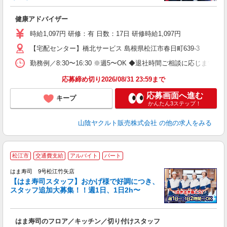
っ
健康アドバイザー
あ
時給1,097円 研修：有 日数：17日 研修時給1,097円
【宅配センター】橋北サービス 島根県松江市春日町639-3
勤務例／8:30〜16:30 ※週5〜OK ◆退社時間ご相談に応じます！
応募締め切り2026/08/31 23:59まで
応募画面へ進む
キープ
かんたん3ステップ！
山陰ヤクルト販売株式会社
の他の求人をみる
松江市
交通費支給
アルバイト
パート
はま寿司 9号松江竹矢店
【はま寿司スタッフ】おかげ様で好調につき、
スタッフ追加大募集！！週1日、1日2h〜
テ
主
はま寿司のフロア／キッチン／切り付けスタッフ
履