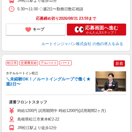
JR松江駅より徒歩12分
5:30〜11:00 ◇週2日〜勤務日数応相談
応募締め切り2026/08/31 23:59まで
応募画面へ進む
キープ
かんたん3ステップ！
ルートインジャパン株式会社
の他の求人をみる
松江市
交通費支給
アルバイト
パート
新着
ホテルルートイン松江
＼未経験OK！／ルートイングループで働く★
週2日〜
履
迎
躍
遅番フロントスタッフ
昼
社
時給1200円 試用期間中 時給1200円(試用期間2ヶ月)
あ
島根県松江市東本町2-22
JR松江駅より徒歩12分