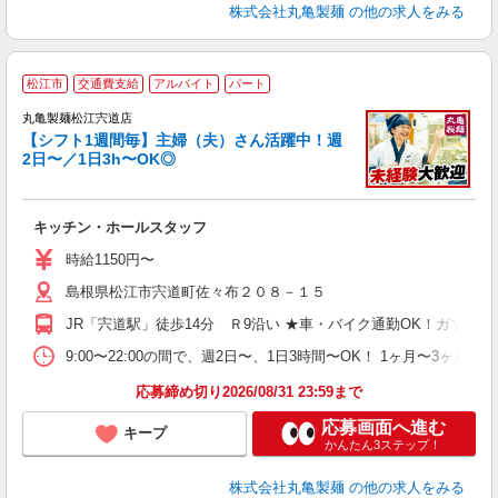
株式会社丸亀製麺
の他の求人をみる
松江市
交通費支給
アルバイト
パート
丸亀製麺松江宍道店
【シフト1週間毎】主婦（夫）さん活躍中！週
2日〜／1日3h〜OK◎
ル
キッチン・ホールスタッフ
入
者
時給1150円〜
歓
島根県松江市宍道町佐々布２０８－１５
～
り
JR「宍道駅」徒歩14分 Ｒ9沿い ★車・バイク通勤OK！ガソ
勤
べ
9:00〜22:00の間で、週2日〜、1日3時間〜OK！ 1ヶ月
迎
応募締め切り2026/08/31 23:59まで
応募画面へ進む
キープ
かんたん3ステップ！
株式会社丸亀製麺
の他の求人をみる