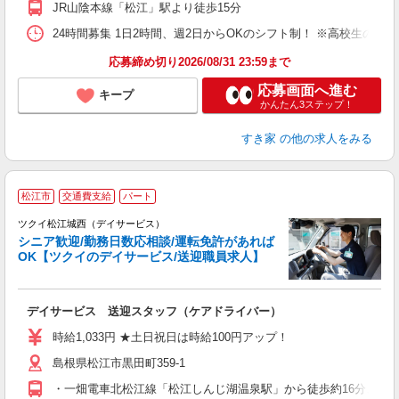
JR山陰本線「松江」駅より徒歩15分
24時間募集 1日2時間、週2日からOKのシフト制！ ※高校生のシ
応募締め切り2026/08/31 23:59まで
応募画面へ進む
キープ
かんたん3ステップ！
すき家
の他の求人をみる
松江市
交通費支給
パート
ツクイ松江城西（デイサービス）
シニア歓迎/勤務日数応相談/運転免許があれば
OK【ツクイのデイサービス/送迎職員求人】
各
デイサービス 送迎スタッフ（ケアドライバー）
入
り
時給1,033円 ★土日祝日は時給100円アップ！
リ
島根県松江市黒田町359-1
ー
O
・一畑電車北松江線「松江しんじ湖温泉駅」から徒歩約16分、また