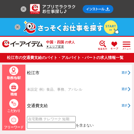
中国・四国
の求人
▼エリア変更
松江市の交通費支給のバイト・アルバイト・パートの求人情報一覧
松江市
選択
勤務地/駅
未設定
例）食品、事務、アパレル
選択
職種
交通費支給
選択
こだわり
を含まない
フリーワード