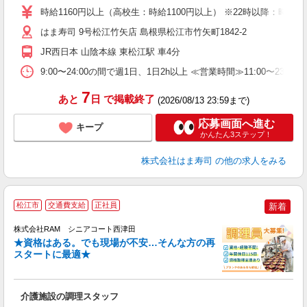
者
時給1160円以上（高校生：時給1100円以上） ※22時以降：時給145
フ
はま寿司 9号松江竹矢店 島根県松江市竹矢町1842-2
不
勤
JR西日本 山陰本線 東松江駅 車4分
勤
分
9:00〜24:00の間で週1日、1日2h以上 ≪営業時間≫11:00〜23:00
7
あと
日
で掲載終了
(2026/08/13 23:59まで)
応募画面へ進む
キープ
かんたん3ステップ！
株式会社はま寿司
の他の求人をみる
松江市
交通費支給
正社員
新着
株式会社RAM シニアコート西津田
★資格はある。でも現場が不安…そんな方の再
━
スタートに最適★
━
介護施設の調理スタッフ
友