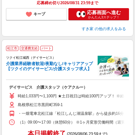
応募締め切り2026/08/31 23:59まで
応募画面へ進む
キープ
かんたん3ステップ！
すき家
の他の求人をみる
松江市
交通費支給
パート
ツクイ松江城西（デイサービス）
介護業界経験者歓迎/夜勤なし/キャリアアップ
【ツクイのデイサービス/介護スタッフ求人】
各
デイサービス 介護スタッフ（ケアクルー）
入
り
時給1,033円〜1,100円 ★土日祝日は時給100円アップ！ ※給
リ
島根県松江市黒田町359-1
ー
O
・一畑電車北松江線「松江しんじ湖温泉駅」から徒歩約16分、また
な
（1）09:00〜17:00（休憩60分） ※1ヶ月変形労働時間（週実働
髪
本日掲載終了
(2026/08/06 23:59まで)