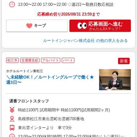
13:00〜22:00 17:00〜22:00 ◇週2日〜勤務日数応相談
応募締め切り2026/08/31 23:59まで
応募画面へ進む
キープ
かんたん3ステップ！
ルートインジャパン株式会社
の他の求人をみる
松江市
交通費支給
アルバイト
パート
新着
ホテルルートイン東松江
＼未経験OK！／ルートイングループで働く★
週3日〜
履
迎
躍
遅番フロントスタッフ
昼
社
時給1100円 試用期間中 時給1100円(試用期間2ヶ月)
あ
島根県松江市東出雲町出雲郷700番地
東出雲インターより 車で3分
13:00〜22:00(休憩1時間) 17:00〜22:00(休憩なし) ◇