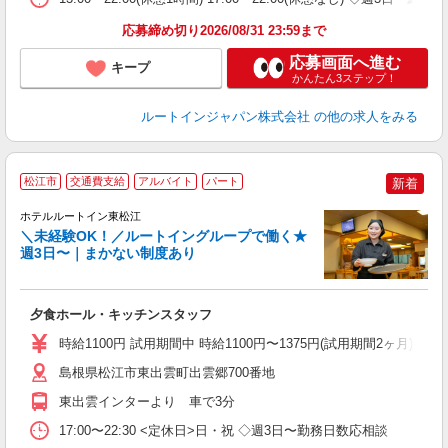
応募締め切り2026/08/31 23:59まで
応募画面へ進む
キープ
かんたん3ステップ！
ルートインジャパン株式会社
の他の求人をみる
松江市
交通費支給
アルバイト
パート
新着
ホテルルートイン東松江
＼未経験OK！／ルートイングループで働く★
週3日〜｜まかない制度あり
履
迎
躍
夕食ホール・キッチンスタッフ
扶
い
時給1100円 試用期間中 時給1100円〜1375円(試用期間2ヶ月) ◇22:0
あ
島根県松江市東出雲町出雲郷700番地
東出雲インターより 車で3分
17:00〜22:30 <定休日>日・祝 ◇週3日〜勤務日数応相談