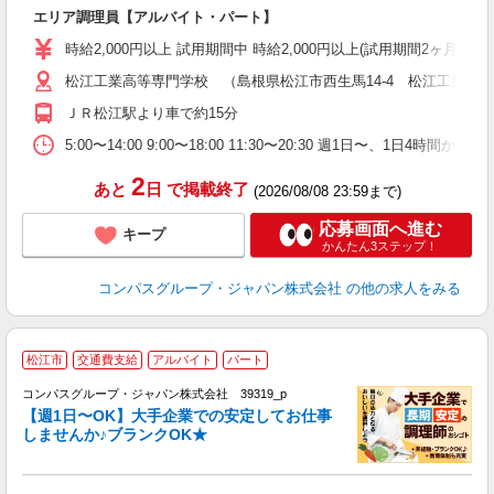
大
エリア調理員【アルバイト・パート】
入
歓
時給2,000円以上 試用期間中 時給2,000円以上(試用期間2ヶ月
～
松江工業高等専門学校 （島根県松江市西生馬14-4 松江工業高
用
歓
ＪＲ松江駅より車で約15分
助
5:00〜14:00 9:00〜18:00 11:30〜20:30 週
2
あと
日
で掲載終了
(2026/08/08 23:59まで)
応募画面へ進む
キープ
かんたん3ステップ！
コンパスグループ・ジャパン株式会社
の他の求人をみる
松江市
交通費支給
アルバイト
パート
コンパスグループ・ジャパン株式会社 39319_p
く
【週1日〜OK】大手企業での安定してお仕事
しませんか♪ブランクOK★
大