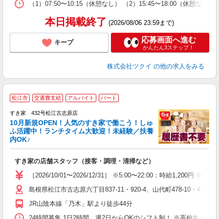
な
（1）07:50〜10:15（休憩なし） （2）15:45〜18:00
髪
本日掲載終了
(2026/08/06 23:59まで)
応募画面へ進む
キープ
かんたん3ステップ！
株式会社ツクイ
の他の求人をみる
≪
松江市
交通費支給
アルバイト
パート
すき家 432号松江古志原店
10月新規OPEN！人気のすき家で働こう！しゅ
安
ふ活躍中！ランチタイム大歓迎！未経験／扶養
内OK♪
の
すき家の店舗スタッフ（接客・調理・清掃など）
履
タ
［2026/10/01〜2026/12/31］ ※5:00〜22:00：時給1,200円
（
島根県松江市古志原六丁目837-11・920-4、山代町478-10・478-11・4
夜
事
JR山陰本線「乃木」駅より徒歩44分
24時間募集 1日2時間、週2日からOKのシフト制！ ※高校生のシ