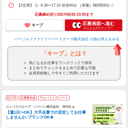
【2交替】 1）8:30〜17:15 休憩45分 ［実働］8時間00分 2）20
応募締め切り2027/06/20 23:59まで
応募画面へ進む
キープ
かんたん3ステップ！
パーソルファクトリーパートナーズ株式会社
の他の求人をみる
「キープ」とは？
気になるお仕事をワンクリックで保存
まとめてチェック＆まとめて応募も可能
会員登録無しで今すぐご利用いただけます
松江市
交通費支給
アルバイト
パート
コンパスグループ・ジャパン株式会社 39319_p
く
【週1日〜OK】大手企業での安定してお仕事
しませんか♪ブランクOK★