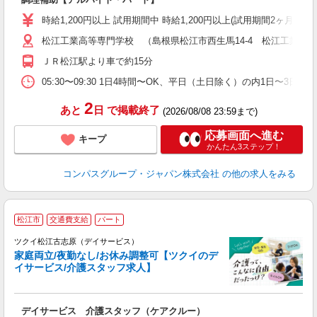
入
歓
時給1,200円以上 試用期間中 時給1,200円以上(試用期間2ヶ月
～
松江工業高等専門学校 （島根県松江市西生馬14-4 松江工業高
用
（
ＪＲ松江駅より車で約15分
イ
05:30〜09:30 1日4時間〜OK、平日（土日除く）の内1日〜3日/
2
あと
日
で掲載終了
(2026/08/08 23:59まで)
応募画面へ進む
キープ
かんたん3ステップ！
コンパスグループ・ジャパン株式会社
の他の求人をみる
松江市
交通費支給
パート
ツクイ松江古志原（デイサービス）
家庭両立/夜勤なし/お休み調整可【ツクイのデ
イサービス/介護スタッフ求人】
各
デイサービス 介護スタッフ（ケアクルー）
入