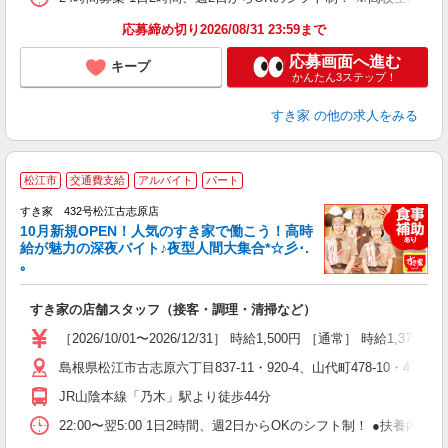
応募締め切り2026/08/31 23:59まで
応募画面へ進む
キープ
かんたん3ステップ！
すき家
の他の求人をみる
松江市
交通費支給
アルバイト
パート
すき家 432号松江古志原店
10月新規OPEN！人気のすき家で働こう！高時
給が魅力の深夜バイト♪夜型人間大集合*☆彡･.
｡
つ
すき家の店舗スタッフ（接客・調理・清掃など）
履
ミ
［2026/10/01〜2026/12/31］ 時給1,500円 ［通常］ 時給1,375円
～
島根県松江市古志原六丁目837-11・920-4、山代町478-10・478-11・4
勤
社
JR山陰本線「乃木」駅より徒歩44分
22:00〜翌5:00 1日2時間、週2日からOKのシフト制！ ●扶養内勤務