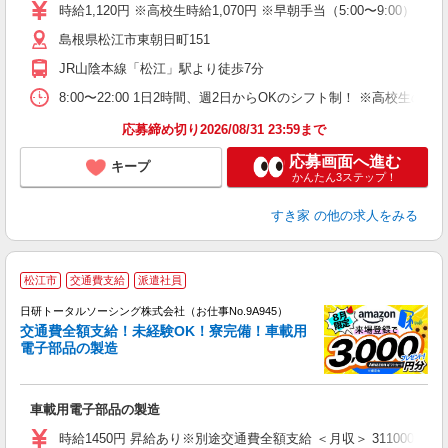
タ
時給1,120円 ※高校生時給1,070円 ※早朝手当（5:00〜9:00）時給
（
島根県松江市東朝日町151
養
典
JR山陰本線「松江」駅より徒歩7分
8:00〜22:00 1日2時間、週2日からOKのシフト制！ ※高校生
応募締め切り2026/08/31 23:59まで
応募画面へ進む
キープ
かんたん3ステップ！
すき家
の他の求人をみる
◎
松江市
交通費支給
派遣社員
n
日研トータルソーシング株式会社（お仕事No.9A945）
ー
交通費全額支給！未経験OK！寮完備！車載用
z
電子部品の製造
談
W
車載用電子部品の製造
ク
険
時給1450円 昇給あり※別途交通費全額支給 ＜月収＞ 311000円以上可 