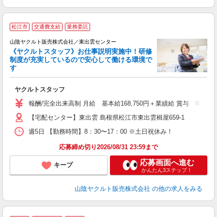
松江市
交通費支給
業務委託
山陰ヤクルト販売株式会社／東出雲センター
《ヤクルトスタッフ》お仕事説明実施中！研修
制度が充実しているので安心して働ける環境で
す
ジ
ヤクルトスタッフ
フ
シ
報酬/完全出来高制 月給 基本給168,750円＋業績給 賞与 年2回 通
【宅配センター】東出雲 島根県松江市東出雲楫屋659-1
あ
週5日 【勤務時間】8：30〜17：00 ※土日祝休み！
応募締め切り2026/08/31 23:59まで
応募画面へ進む
キープ
かんたん3ステップ！
山陰ヤクルト販売株式会社
の他の求人をみる