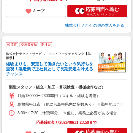
応募画面へ進む
キープ
かんたん3ステップ！
株式会社ツクイ
の他の求人をみる
松江市
交通費支給
正社員
株式会社テクノ・サービス マニュファクチャリング【島
根県】
経験よりも、安定して働きたいという気持ちを
重視！製造業で正社員として長期安定を叶える
チャンス
く
入
製造スタッフ（組立・加工・目視検査・機械操作など）
未
あ
月給180000〜230000円（スキル・経験を考慮）
遣
島根県松江市 （他にも島根県内に多数あり） ※勤務地はご希望を
8:30〜17:30（休憩60分） ※但し、業務上必要がある場合
応募締め切り2026/08/31 23:59まで
応募画面へ進む