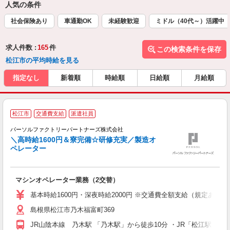
人気の条件
社会保険あり
車通勤OK
未経験歓迎
ミドル（40代～）活躍中
求人件数 :
165
件
この検索条件を保存
松江市の平均時給を見る
指定なし
新着順
時給順
日給順
月給順
松江市
交通費支給
派遣社員
◎
パーソルファクトリーパートナーズ株式会社
備
＼高時給1600円＆寮完備☆研修充実／製造オ
ペレーター
意
マシンオペレーター業務（2交替）
未
不
基本時給1600円・深夜時給2000円 ※交通費全額支給（規定あり） 
食
島根県松江市乃木福富町369
修
JR山陰本線 乃木駅 「乃木駅」から徒歩10分 ・JR「松江駅」