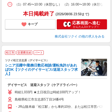
な
（1）07:45〜10:00（休憩なし） （2）16:00〜18:0
髪
本日掲載終了
(2026/08/06 23:59まで)
応募画面へ進む
キープ
かんたん3ステップ！
株式会社ツクイ
の他の求人をみる
松江市
交通費支給
パート
ツクイ松江古志原（デイサービス）
シニア活躍中/勤務日数応相談/運転免許があれ
ばOK【ツクイのデイサービス/送迎スタッフ求
人】
各
デイサービス 送迎スタッフ（ケアドライバー）
入
り
時給1,033円 ★土日祝日は時給100円アップ！
リ
島根県松江市古志原5丁目14番4号
ー
O
・JR山陰本線「松江駅」から車約10分、または松江市営バス/一