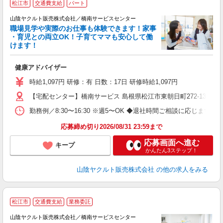
松江市
交通費支給
パート
山陰ヤクルト販売株式会社／橋南サービスセンター
職場見学や実際のお仕事も体験できます！家事
・育児との両立OK！子育てママも安心して働
けます！
っ
健康アドバイザー
あ
時給1,097円 研修：有 日数：17日 研修時給1,097円
【宅配センター】橋南サービス 島根県松江市東朝日町272‐13
勤務例／8:30〜16:30 ※週5〜OK ◆退社時間ご相談に応じます！
応募締め切り2026/08/31 23:59まで
応募画面へ進む
キープ
かんたん3ステップ！
山陰ヤクルト販売株式会社
の他の求人をみる
松江市
交通費支給
業務委託
山陰ヤクルト販売株式会社／橋南サービスセンター