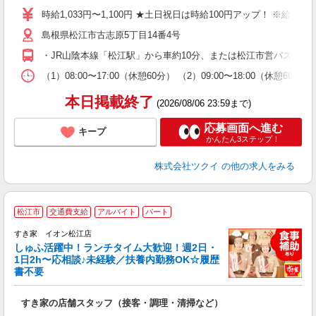
り
時給1,033円〜1,100円 ★土日祝日は時給100円アップ！ ※給
リ
島根県松江市古志原5丁目14番4号
ー
O
・JR山陰本線「松江駅」から車約10分、または松江市営バス/一
な
（1）08:00〜17:00（休憩60分） （2）09:00〜18:00（
髪
本日掲載終了
(2026/08/06 23:59まで)
応募画面へ進む
キープ
かんたん3ステップ！
株式会社ツクイ
の他の求人をみる
≪
松江市
交通費支給
アルバイト
パート
すき家 イオン松江店
しゅふ活躍中！ランチタイム大歓迎！週2日・
安
1日2h〜応相談♪未経験／扶養内勤務OK☆履歴
書不要
の
すき家の店舗スタッフ（接客・調理・清掃など）
履