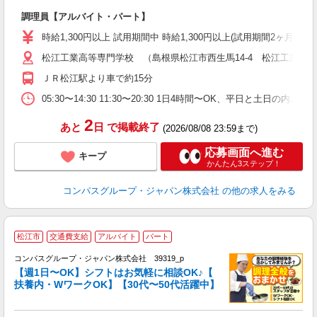
大
調理員【アルバイト・パート】
入
歓
時給1,300円以上 試用期間中 時給1,300円以上(試用期間2ヶ月
～
松江工業高等専門学校 （島根県松江市西生馬14-4 松江工業高
用
退
ＪＲ松江駅より車で約15分
車
05:30〜14:30 11:30〜20:30 1日4時間〜OK、平日と土日の内
2
あと
日
で掲載終了
(2026/08/08 23:59まで)
応募画面へ進む
キープ
かんたん3ステップ！
コンパスグループ・ジャパン株式会社
の他の求人をみる
松江市
交通費支給
アルバイト
パート
コンパスグループ・ジャパン株式会社 39319_p
く
【週1日〜OK】シフトはお気軽に相談OK♪【
扶養内・WワークOK】【30代〜50代活躍中】