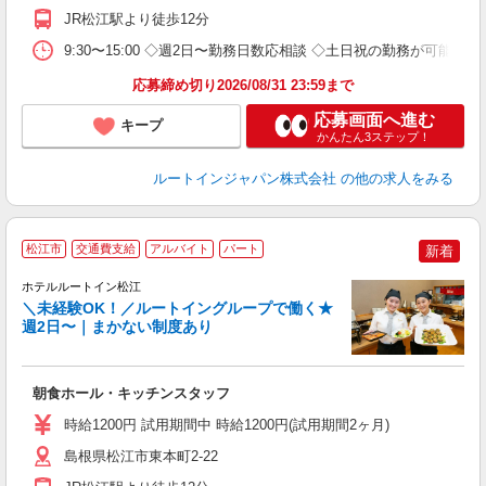
JR松江駅より徒歩12分
9:30〜15:00 ◇週2日〜勤務日数応相談 ◇土日祝の勤務が可能な方
応募締め切り2026/08/31 23:59まで
応募画面へ進む
キープ
かんたん3ステップ！
ルートインジャパン株式会社
の他の求人をみる
松江市
交通費支給
アルバイト
パート
新着
ホテルルートイン松江
＼未経験OK！／ルートイングループで働く★
週2日〜｜まかない制度あり
履
迎
躍
朝食ホール・キッチンスタッフ
早
保
時給1200円 試用期間中 時給1200円(試用期間2ヶ月)
資
島根県松江市東本町2-22