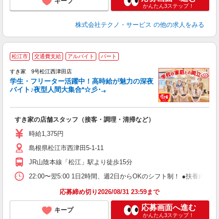
キープ
かんたん3ステップ！
株式会社テクノ・サービス
の他の求人をみる
松江市
交通費支給
アルバイト
パート
すき家 9号松江西津田店
学生・フリーター活躍中！高時給が魅力の深夜
バイト♪夜型人間大集合*☆彡･.｡
つ
すき家の店舗スタッフ（接客・調理・清掃など）
履
ミ
時給1,375円
～
島根県松江市西津田5-1-11
勤
社
JR山陰本線「松江」駅より徒歩15分
22:00〜翌5:00 1日2時間、週2日からOKのシフト制！ ●扶養内勤務
応募締め切り2026/08/31 23:59まで
応募画面へ進む
キープ
かんたん3ステップ！