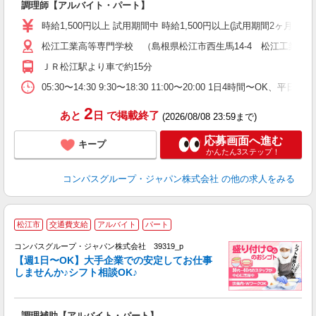
調理師【アルバイト・パート】
入
歓
時給1,500円以上 試用期間中 時給1,500円以上(試用期間2ヶ月
～
松江工業高等専門学校 （島根県松江市西生馬14-4 松江工業高
用
勤
ＪＲ松江駅より車で約15分
K
ま
05:30〜14:30 9:30〜18:30 11:00〜20:00 1日4時間〜O
2
あと
日
で掲載終了
(2026/08/08 23:59まで)
応募画面へ進む
キープ
かんたん3ステップ！
コンパスグループ・ジャパン株式会社
の他の求人をみる
松江市
交通費支給
アルバイト
パート
コンパスグループ・ジャパン株式会社 39319_p
く
【週1日〜OK】大手企業での安定してお仕事
しませんか♪シフト相談OK♪
大
調理補助【アルバイト・パート】