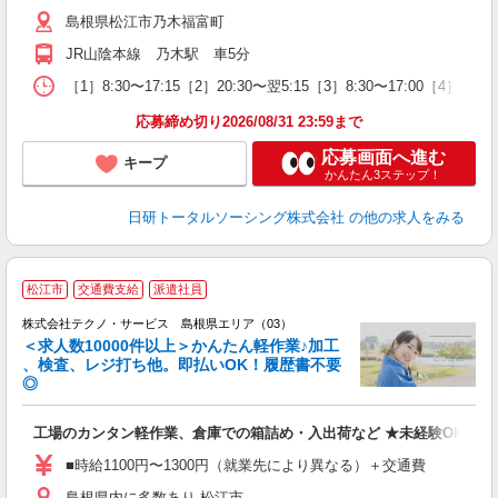
島根県松江市乃木福富町
JR山陰本線 乃木駅 車5分
［1］8:30〜17:15［2］20:30〜翌5:15［3］8:30〜17:00［4］1
応募締め切り2026/08/31 23:59まで
応募画面へ進む
キープ
かんたん3ステップ！
日研トータルソーシング株式会社
の他の求人をみる
≪
松江市
交通費支給
派遣社員
株式会社テクノ・サービス 島根県エリア（03）
＜求人数10000件以上＞かんたん軽作業♪加工
、検査、レジ打ち他。即払いOK！履歴書不要
◎
お
工場のカンタン軽作業、倉庫での箱詰め・入出荷など ★未経験OKのお
未
ア
■時給1100円〜1300円（就業先により異なる）＋交通費
の
島根県内に多数あり 松江市