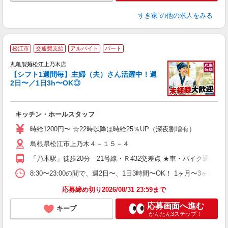
すき家
の他の求人をみる
松江市
交通費支給
アルバイト
パート
丸亀製麺松江上乃木店
【シフト1週間毎】主婦（夫）さん活躍中！週
2日〜／1日3h〜OK◎
ル
キッチン・ホールスタッフ
入
者
時給1200円〜 ☆22時以降は時給25％UP（深夜割増有）
歓
島根県松江市上乃木４－１５－４
～
り
「乃木駅」徒歩20分 21号線・Ｒ432交差点 ★車・バイク通勤O
勤
べ
8:30〜23:00の間で、週2日〜、1日3時間〜OK！ 1ヶ月
迎
応募締め切り2026/08/31 23:59まで
応募画面へ進む
キープ
かんたん3ステップ！