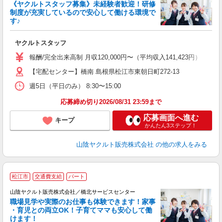
《ヤクルトスタッフ募集》未経験者歓迎！研修
制度が充実しているので安心して働ける環境で
す♪
ジ
ヤクルトスタッフ
未
～
報酬/完全出来高制 月収120,000円〜（平均収入141,423円） 【
日
【宅配センター】橋南 島根県松江市東朝日町272-13
給
週5日（平日のみ） 8:30〜15:00
応募締め切り2026/08/31 23:59まで
応募画面へ進む
キープ
かんたん3ステップ！
山陰ヤクルト販売株式会社
の他の求人をみる
松江市
交通費支給
パート
山陰ヤクルト販売株式会社／橋北サービスセンター
職場見学や実際のお仕事も体験できます！家事
・育児との両立OK！子育てママも安心して働
けます！