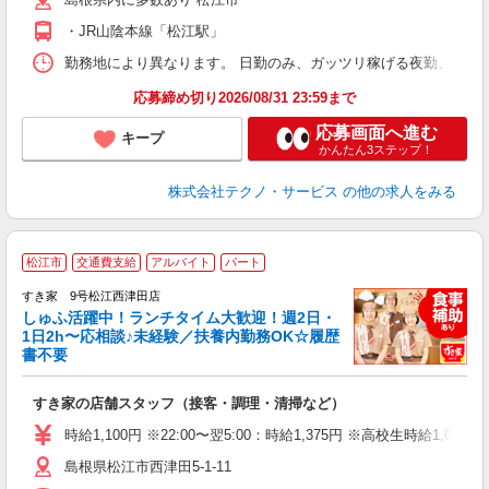
・JR山陰本線「松江駅」
勤務地により異なります。 日勤のみ、ガッツリ稼げる夜勤、シフトによる交
応募締め切り2026/08/31 23:59まで
応募画面へ進む
キープ
かんたん3ステップ！
株式会社テクノ・サービス
の他の求人をみる
≪
松江市
交通費支給
アルバイト
パート
すき家 9号松江西津田店
しゅふ活躍中！ランチタイム大歓迎！週2日・
安
1日2h〜応相談♪未経験／扶養内勤務OK☆履歴
書不要
の
すき家の店舗スタッフ（接客・調理・清掃など）
履
タ
時給1,100円 ※22:00〜翌5:00：時給1,375円 ※高校生時給1,050
（
島根県松江市西津田5-1-11
夜
事