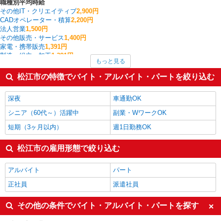
職種別平均時給
その他IT・クリエイティブ
2,900円
CADオペレーター・積算
2,200円
法人営業
1,500円
その他販売・サービス
1,400円
家電・携帯販売
1,391円
製造・組立・加工
1,391円
もっと見る
雑貨・コスメ販売
1,333円
梱包・仕分け・ピッキング
1,305円
松江市の特徴でバイト・アルバイト・パートを絞り込む
医薬品・ドラッグストア
1,300円
保育士・保育補助
1,291円
深夜
車通勤OK
松江市の他の職種の平均時給を見る
シニア（60代～）活躍中
副業・WワークOK
短期（3ヶ月以内）
週1日勤務OK
松江市の雇用形態で絞り込む
アルバイト
パート
正社員
派遣社員
その他の条件でバイト・アルバイト・パートを探す