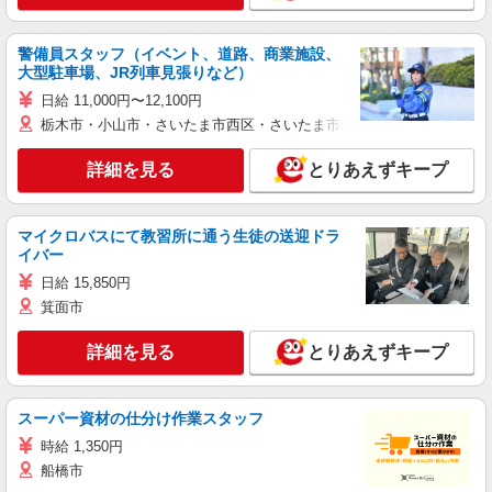
警備員スタッフ（イベント、道路、商業施設、
大型駐車場、JR列車見張りなど）
日給 11,000円〜12,100円
栃木市・小山市・さいたま市西区・さいたま市岩槻区・久喜市・蓮田
詳細を見る
とりあえずキープ
マイクロバスにて教習所に通う生徒の送迎ドラ
イバー
日給 15,850円
箕面市
詳細を見る
とりあえずキープ
スーパー資材の仕分け作業スタッフ
時給 1,350円
船橋市