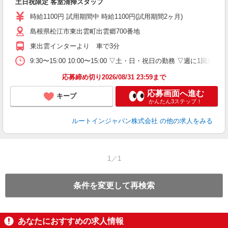
土日祝限定 客室清掃スタッフ
務
社
時給1100円 試用期間中 時給1100円(試用期間2ヶ月)
島根県松江市東出雲町出雲郷700番地
東出雲インターより 車で3分
9:30〜15:00 10:00〜15:00 ▽土・日・祝日の勤務 ▽週に
応募締め切り2026/08/31 23:59まで
応募画面へ進む
キープ
かんたん3ステップ！
ルートインジャパン株式会社
の他の求人をみる
1／1
条件を変更して再検索
あなたにおすすめの求人情報