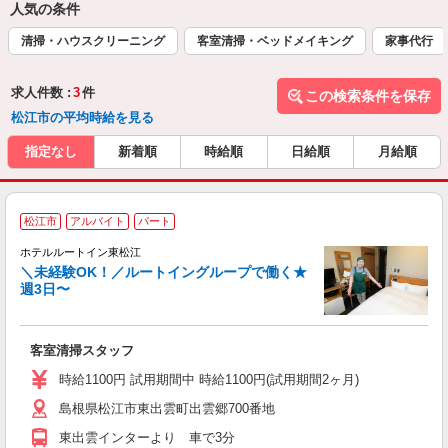
人気の条件
清掃・ハウスクリーニング
客室清掃・ベッドメイキング
家事代行
求人件数 :
3
件
この検索条件を保存
松江市の平均時給を見る
指定なし
新着順
時給順
日給順
月給順
松江市
アルバイト
パート
ホテルルートイン東松江
＼未経験OK！／ルートイングループで働く★
週3日〜
履
迎
躍
客室清掃スタッフ
養
修
時給1100円 試用期間中 時給1100円(試用期間2ヶ月)
島根県松江市東出雲町出雲郷700番地
東出雲インターより 車で3分