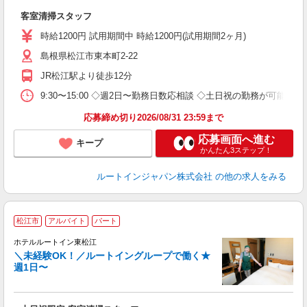
躍
客室清掃スタッフ
養
修
時給1200円 試用期間中 時給1200円(試用期間2ヶ月)
島根県松江市東本町2-22
JR松江駅より徒歩12分
9:30〜15:00 ◇週2日〜勤務日数応相談 ◇土日祝の勤務が可能な方
応募締め切り2026/08/31 23:59まで
応募画面へ進む
キープ
かんたん3ステップ！
ルートインジャパン株式会社
の他の求人をみる
松江市
アルバイト
パート
ホテルルートイン東松江
＼未経験OK！／ルートイングループで働く★
週1日〜
履
第
0