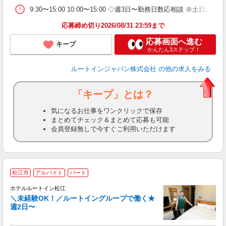
9:30〜15:00 10:00〜15:00 ◇週3日〜勤務日数応相談 ※土
応募締め切り2026/08/31 23:59まで
応募画面へ進む
キープ
かんたん3ステップ！
ルートインジャパン株式会社
の他の求人をみる
「キープ」とは？
気になるお仕事をワンクリックで保存
まとめてチェック＆まとめて応募も可能
会員登録無しで今すぐご利用いただけます
松江市
アルバイト
パート
ホテルルートイン松江
＼未経験OK！／ルートイングループで働く★
週2日〜
履
迎