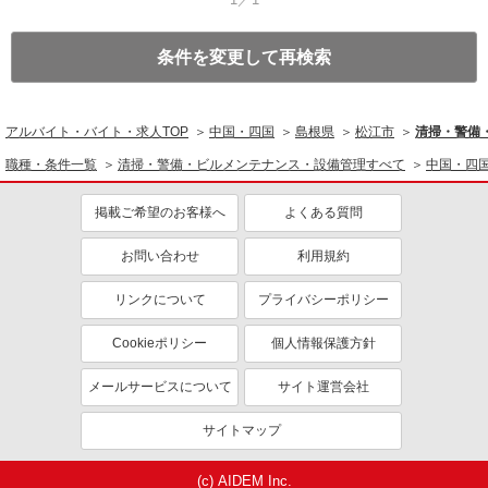
条件を変更して再検索
アルバイト・バイト・求人TOP
中国・四国
島根県
松江市
清掃・警備
職種・条件一覧
清掃・警備・ビルメンテナンス・設備管理すべて
中国・四
掲載ご希望のお客様へ
よくある質問
お問い合わせ
利用規約
リンクについて
プライバシーポリシー
Cookieポリシー
個人情報保護方針
メールサービスについて
サイト運営会社
サイトマップ
(c) AIDEM Inc.