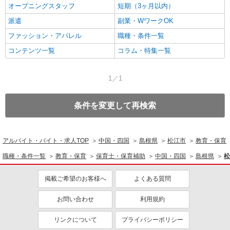
オープニングスタッフ
短期（3ヶ月以内）
派遣
副業・WワークOK
ファッション・アパレル
職種・条件一覧
コンテンツ一覧
コラム・特集一覧
1／1
条件を変更して再検索
アルバイト・バイト・求人TOP
中国・四国
島根県
松江市
教育・保育
職種・条件一覧
教育・保育
保育士・保育補助
中国・四国
島根県
松
掲載ご希望のお客様へ
よくある質問
お問い合わせ
利用規約
リンクについて
プライバシーポリシー