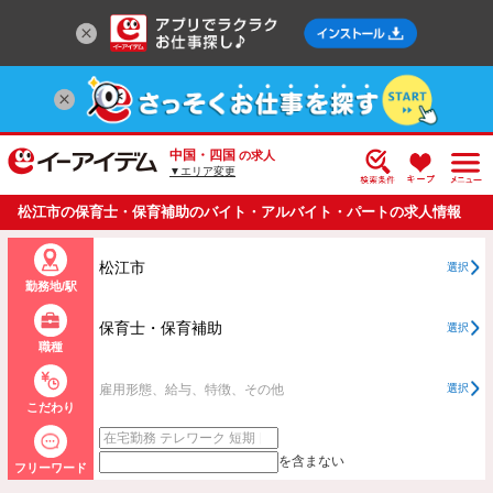
中国・四国
の求人
▼エリア変更
松江市の保育士・保育補助のバイト・アルバイト・パートの求人情報
一覧
松江市
選択
勤務地/駅
保育士・保育補助
選択
職種
雇用形態、給与、特徴、その他
選択
こだわり
を含まない
フリーワード