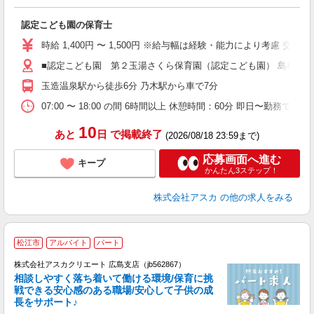
面
認定こども園の保育士
入
不
時給 1,400円 〜 1,500円 ※給与幅は経験・能力により考慮 交
あ
■認定こども園 第２玉湯さくら保育園（認定こども園） 島根県松江
満
玉造温泉駅から徒歩6分 乃木駅から車で7分
あ
07:00 〜 18:00 の間 6時間以上 休憩時間：60分 即日〜勤務できま
10
あと
日
で掲載終了
(2026/08/18 23:59まで)
応募画面へ進む
キープ
かんたん3ステップ！
株式会社アスカ
の他の求人をみる
松江市
アルバイト
パート
株式会社アスカクリエート 広島支店（jb562867）
相談しやすく落ち着いて働ける環境/保育に挑
戦できる安心感のある職場/安心して子供の成
長をサポート♪