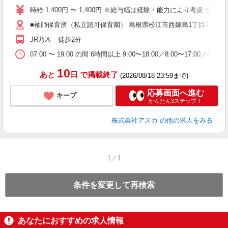
不
時給 1,400円 〜 1,400円 ※給与幅は経験・能力により考慮 交
あ
■袖師保育所（私立認可保育園） 島根県松江市西嫁島1丁目235
満
休
JR乃木 徒歩2分
07:00 〜 19:00 の間 6時間以上 9:00〜18:00／8:00〜17:0
10
あと
日
で掲載終了
(2026/08/18 23:59まで)
応募画面へ進む
キープ
かんたん3ステップ！
株式会社アスカ
の他の求人をみる
1／1
条件を変更して再検索
あなたにおすすめの求人情報