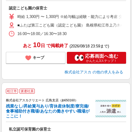
面
認定こども園の保育士
入
不
時給 1,300円 〜 1,300円 ※給与幅は経験・能力により考慮 交
O
■ふたば第三こども園（認定こども園） 島根県松江市上乃木4丁目9
朝
16:00〜18:00／16:30〜18:30
10
あと
日
で掲載終了
(2026/08/18 23:59まで)
応募画面へ進む
キープ
かんたん3ステップ！
株式会社アスカ
の他の求人をみる
松江市
派遣社員
株式会社アスカクリエート 広島支店（jb650160）
残業なし/昇給賞与あり/育休産休制度/寮完備/
食事補助付き職場/あなたの働きやすい職場が
ここに！
面
私立認可保育園の保育士
入