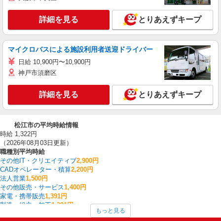
詳細を見る
とりあえずキープ
マイクロバスによる施設利用者送迎ドライバー
日給 10,900円〜10,900円
神戸市須磨区
詳細を見る
とりあえずキープ
松江市の平均時給情報
時給 1,322円
（2026年08月03日更新）
職種別平均時給
その他IT・クリエイティブ
2,900円
CADオペレーター・積算
2,200円
法人営業
1,500円
その他販売・サービス
1,400円
家電・携帯販売
1,391円
製造・組立・加工
1,391円
もっと見る
雑貨・コスメ販売
1,333円