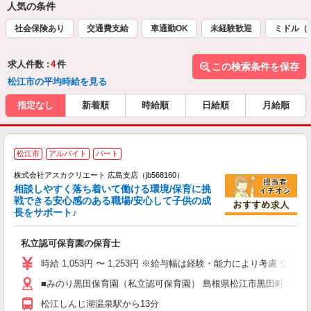
人気の条件
社会保険あり
交通費支給
車通勤OK
未経験歓迎
ミドル（
求人件数 :
4
件
この検索条件を保存
松江市の平均時給を見る
指定なし
新着順
時給順
日給順
月給順
松江市
アルバイト
パート
株式会社アスカクリエート 広島支店（jb568160）
相談しやすく落ち着いて働ける環境/保育に挑
戦できる安心感のある職場/安心して子供の成
長をサポート♪
面
私立認可保育園の保育士
入
不
時給 1,053円 〜 1,253円 ※給与幅は経験・能力により考慮
O
■みのり黒田保育園（私立認可保育園） 島根県松江市黒田町3483 
ど
松江しんじ湖温泉駅から13分