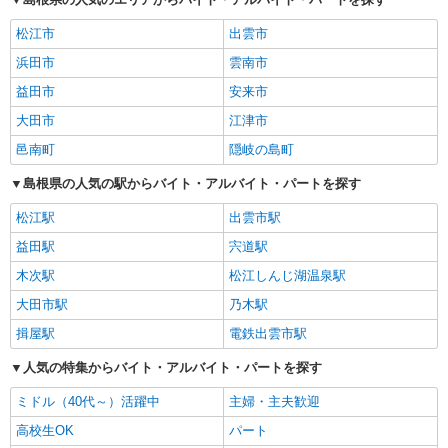
松江市
出雲市
浜田市
雲南市
益田市
安来市
大田市
江津市
邑南町
隠岐の島町
島根県の人気の駅からバイト・アルバイト・パートを探す
松江駅
出雲市駅
益田駅
宍道駅
木次駅
松江しんじ湖温泉駅
大田市駅
乃木駅
揖屋駅
電鉄出雲市駅
人気の特集からバイト・アルバイト・パートを探す
ミドル（40代～）活躍中
主婦・主夫歓迎
高校生OK
パート