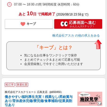
07:00 〜 18:00 の間 5時間程度 休憩時間：60分
10
あと
日
で掲載終了
(2026/08/18 23:59まで)
応募画面へ進む
キープ
かんたん3ステップ！
株式会社アスカ
の他の求人をみる
「キープ」とは？
気になるお仕事をワンクリックで保存
まとめてチェック＆まとめて応募も可能
会員登録無しで今すぐご利用いただけます
松江市
派遣社員
株式会社アスカクリエート 広島支店（jb650450）
働きやすい福利厚生充実！残業なし/昇給賞与
あり/育休産休完備/寮完備/食事補助/従業員割
引あり