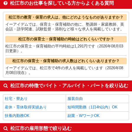
梱包・仕分け・ピッキング
1,305円
松江市のお仕事を探している方からよくある質問
医薬品・ドラッグストア
1,300円
保育士・保育補助
1,291円
松江市の他の職種の平均時給を見る
松江市の教育・保育の求人は、他にどのようなものがありますか？
イーアイデムでは、保育士・保育補助の他に、塾講師・家庭教師、英
会話・語学関連、試験監督・添削など様々な求人を掲載しています。
松江市の保育士・保育補助の時給はどれくらいですか？
松江市の保育士・保育補助の平均時給は1,291円です（2026年08月03
日更新）。
松江市の保育士・保育補助の求人数はどれくらいありますか？
イーアイデムでは、松江市で4件の求人を掲載しています（2026年08
月08日現在）。
松江市の特徴でバイト・アルバイト・パートを絞り込む
社宅・寮あり
服装自由
産休・育休取得実績あり
短時間勤務（1日4h以内）OK
扶養内勤務OK
副業・WワークOK
松江市の雇用形態で絞り込む