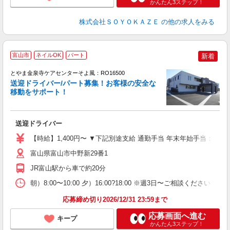
かんたん3ステップ！
株式会社ＳＯＹＯＫＡＺＥ
の他の求人をみる
富山市
ネイルOK
パート
新着
とやま金泉寺ケアセンターそよ風：RO16500
送迎ドライバー/パート募集！お客様の安全な
移動をサポート！
す
入
送迎ドライバー
中
り
【時給】1,400円〜 ▼下記別途支給 通勤手当 年末年始手当：380
者
型
富山県富山市中野新29番1
ほ
JR富山駅から車で約20分
朝）8:00〜10:00 夕）16:00?18:00 ※週3日〜ご相談く
応募締め切り2026/12/31 23:59まで
応募画面へ進む
キープ
かんたん3ステップ！