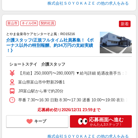
株式会社ＳＯＹＯＫＡＺＥ
の他の求人をみる
富山市
ネイルOK
契約社員
新着
とやま金泉寺ケアセンターそよ風：RO15216
介護スタッフ/正規フルタイム社員募集！《ボ
ーナス以外の特別報酬、約34万円の支給実績
！》
す
入
ショートステイ 介護スタッフ
中
り
【月給】250,000円〜280,000円 ▼給与詳細 処遇改善手当：3
夕
O
富山県富山市中野新29番1
り
JR富山駅から車で約20分
早番 7:30〜16:30 日勤 8:30〜17:30 遅番 10:00〜19:00 夜勤 1
応募締め切り2026/12/31 23:59まで
応募画面へ進む
キープ
かんたん3ステップ！
株式会社ＳＯＹＯＫＡＺＥ
の他の求人をみる