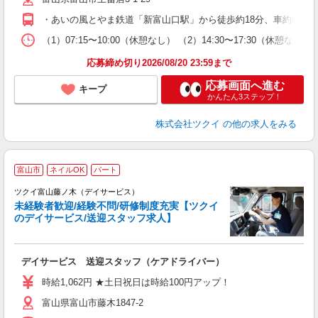
O
・あいの風とやま鉄道「新富山口駅」から徒歩約18分、車約8分 
な
（1）07:15〜10:00（休憩なし） （2）14:30〜17:30
髪
応募締め切り2026/08/20 23:59まで
応募画面へ進む
キープ
かんたん3ステップ！
株式会社ツクイ
の他の求人をみる
富山市
ネイルOK
パート
ツクイ富山藤ノ木（デイサービス）
未経験者歓迎/経験不問/研修制度充実【ツクイ
のデイサービス/送迎スタッフ求人】
各
デイサービス 送迎スタッフ（ケアドライバー）
入
り
時給1,062円 ★土日祝日は時給100円アップ！
リ
富山県富山市藤木1847-2
ー
O