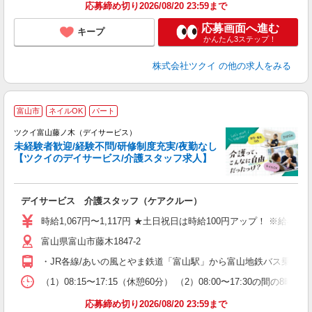
応募締め切り2026/08/20 23:59まで
応募画面へ進む
キープ
かんたん3ステップ！
株式会社ツクイ
の他の求人をみる
富山市
ネイルOK
パート
ツクイ富山藤ノ木（デイサービス）
未経験者歓迎/経験不問/研修制度充実/夜勤なし
【ツクイのデイサービス/介護スタッフ求人】
各
デイサービス 介護スタッフ（ケアクルー）
入
り
時給1,067円〜1,117円 ★土日祝日は時給100円アップ！ ※給
リ
富山県富山市藤木1847-2
ー
O
・JR各線/あいの風とやま鉄道「富山駅」から富山地鉄バス乗車、
な
（1）08:15〜17:15（休憩60分） （2）08:00〜17:30の
髪
応募締め切り2026/08/20 23:59まで