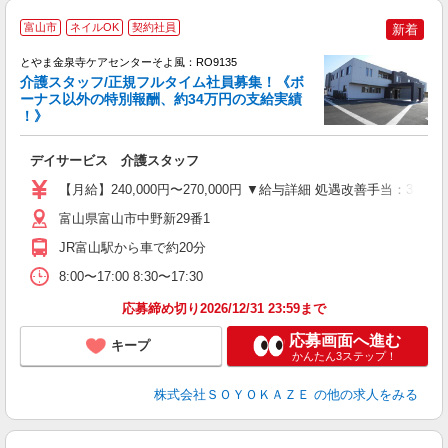
富山市
ネイルOK
契約社員
新着
とやま金泉寺ケアセンターそよ風：RO9135
介護スタッフ/正規フルタイム社員募集！《ボ
ーナス以外の特別報酬、約34万円の支給実績
！》
す
入
デイサービス 介護スタッフ
中
り
【月給】240,000円〜270,000円 ▼給与詳細 処遇改善手当：3
型
少
富山県富山市中野新29番1
社
JR富山駅から車で約20分
8:00〜17:00 8:30〜17:30
応募締め切り2026/12/31 23:59まで
応募画面へ進む
キープ
かんたん3ステップ！
株式会社ＳＯＹＯＫＡＺＥ
の他の求人をみる