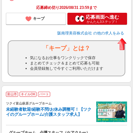
ン
応募締め切り2026/08/31 23:59まで
登
応募画面へ進む
キープ
かんたん3ステップ！
阪南理美容株式会社
の他の求人をみる
「キープ」とは？
気になるお仕事をワンクリックで保存
まとめてチェック＆まとめて応募も可能
会員登録無しで今すぐご利用いただけます
富山市
ネイルOK
パート
ツクイ富山萩原グループホーム
未経験者歓迎/経験不問/お休み調整可！【ツク
イのグループホーム/介護スタッフ求人】
各
グループホーム 介護スタッフ（ケアクルー）