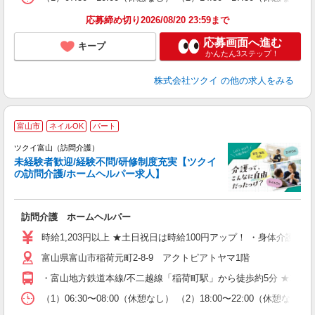
髪
応募締め切り2026/08/20 23:59まで
応募画面へ進む
キープ
かんたん3ステップ！
株式会社ツクイ
の他の求人をみる
富山市
ネイルOK
パート
ツクイ富山（訪問介護）
未経験者歓迎/経験不問/研修制度充実【ツクイ
の訪問介護/ホームヘルパー求人】
各
訪問介護 ホームヘルパー
入
り
時給1,203円以上 ★土日祝日は時給100円アップ！ ・身体介護手当
リ
富山県富山市稲荷元町2-8-9 アクトピアトヤマ1階
ー
O
・富山地方鉄道本線/不二越線「稲荷町駅」から徒歩約5分 ★車・
な
（1）06:30〜08:00（休憩なし） （2）18:00〜22:00（休
髪