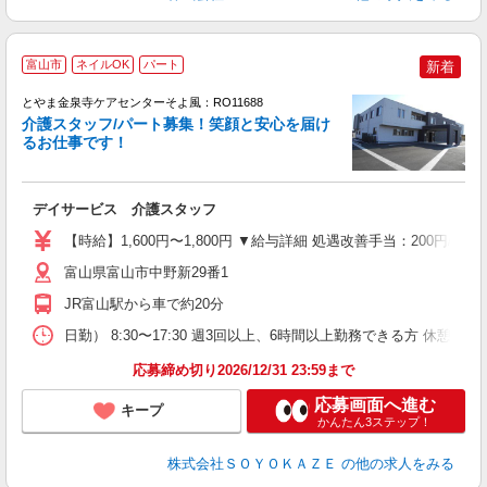
富山市
ネイルOK
パート
新着
とやま金泉寺ケアセンターそよ風：RO11688
介護スタッフ/パート募集！笑顔と安心を届け
るお仕事です！
す
入
デイサービス 介護スタッフ
中
り
【時給】1,600円〜1,800円 ▼給与詳細 処遇改善手当：200円
ブ
O
富山県富山市中野新29番1
実
JR富山駅から車で約20分
日勤） 8:30〜17:30 週3回以上、6時間以上勤務できる方 休憩60分
応募締め切り2026/12/31 23:59まで
応募画面へ進む
キープ
かんたん3ステップ！
株式会社ＳＯＹＯＫＡＺＥ
の他の求人をみる