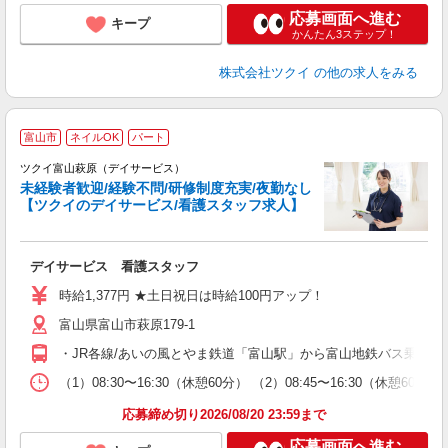
応募画面へ進む
キープ
かんたん3ステップ！
株式会社ツクイ
の他の求人をみる
富山市
ネイルOK
パート
ツクイ富山萩原（デイサービス）
未経験者歓迎/経験不問/研修制度充実/夜勤なし
【ツクイのデイサービス/看護スタッフ求人】
各
デイサービス 看護スタッフ
入
り
時給1,377円 ★土日祝日は時給100円アップ！
リ
富山県富山市萩原179-1
ー
O
・JR各線/あいの風とやま鉄道「富山駅」から富山地鉄バス乗車、
な
（1）08:30〜16:30（休憩60分） （2）08:45〜16:30（休憩6
髪
応募締め切り2026/08/20 23:59まで
応募画面へ進む