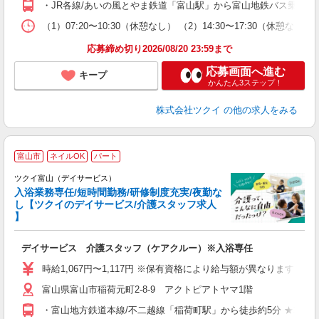
・JR各線/あいの風とやま鉄道「富山駅」から富山地鉄バス乗車、
な
（1）07:20〜10:30（休憩なし） （2）14:30〜17:30
髪
応募締め切り2026/08/20 23:59まで
応募画面へ進む
キープ
かんたん3ステップ！
株式会社ツクイ
の他の求人をみる
富山市
ネイルOK
パート
ツクイ富山（デイサービス）
入浴業務専任/短時間勤務/研修制度充実/夜勤な
し【ツクイのデイサービス/介護スタッフ求人
】
各
デイサービス 介護スタッフ（ケアクルー）※入浴専任
入
り
時給1,067円〜1,117円 ※保有資格により給与額が異なります ・認
リ
富山県富山市稲荷元町2-8-9 アクトピアトヤマ1階
ー
O
・富山地方鉄道本線/不二越線「稲荷町駅」から徒歩約5分 ★車・