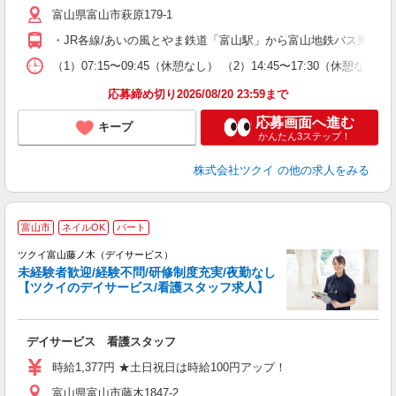
富山県富山市萩原179-1
ー
O
・JR各線/あいの風とやま鉄道「富山駅」から富山地鉄バス乗車、
な
（1）07:15〜09:45（休憩なし） （2）14:45〜17:30
髪
応募締め切り2026/08/20 23:59まで
応募画面へ進む
キープ
かんたん3ステップ！
株式会社ツクイ
の他の求人をみる
富山市
ネイルOK
パート
ツクイ富山藤ノ木（デイサービス）
未経験者歓迎/経験不問/研修制度充実/夜勤なし
【ツクイのデイサービス/看護スタッフ求人】
各
デイサービス 看護スタッフ
入
り
時給1,377円 ★土日祝日は時給100円アップ！
リ
富山県富山市藤木1847-2
ー