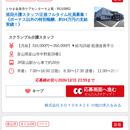
とやま金泉寺ケアセンターそよ風：RO15852
巡回介護スタッフ/正規フルタイム社員募集！
《ボーナス以外の特別報酬、約34万円の支給
実績！》
す
入
スクランブル介護スタッフ
中
り
【月給】310,000円〜350,000円 ▼給与詳細 処遇改善手当：3
髪
め
富山県富山市中野新29番1
JR富山駅から車で約20分
早番） 7:00〜16:00 日勤） 8:30〜17:30 遅番） 11:00〜20:
応募締め切り2026/12/31 23:59まで
応募画面へ進む
キープ
かんたん3ステップ！
株式会社ＳＯＹＯＫＡＺＥ
の他の求人をみる
富山市
ネイルOK
パート
新着