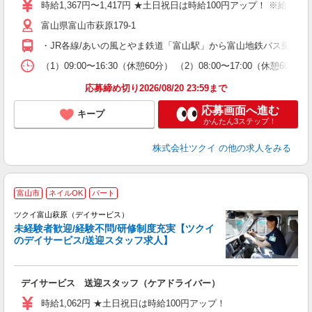
り
時給1,367円〜1,417円 ★土日祝日は時給100円アップ！ ※給
リ
富山県富山市萩原179-1
ー
O
・JR各線/あいの風とやま鉄道「富山駅」から富山地鉄バス乗車、
な
（1）09:00〜16:30（休憩60分） （2）08:00〜17:00（休憩
髪
応募締め切り2026/08/20 23:59まで
応募画面へ進む
キープ
かんたん3ステップ！
株式会社ツクイ
の他の求人をみる
富山市
ネイルOK
パート
ツクイ富山萩原（デイサービス）
未経験者歓迎/経験不問/研修制度充実【ツクイ
のデイサービス/送迎スタッフ求人】
各
デイサービス 送迎スタッフ（ケアドライバー）
入
り
時給1,062円 ★土日祝日は時給100円アップ！
リ