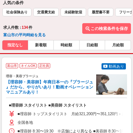
人気の条件
社会保険あり
交通費支給
未経験歓迎
履歴書不要
フリー
求人件数 :
134
件
この検索条件を保存
富山市の平均時給を見る
指定なし
新着順
時給順
日給順
月給順
富山市
ネイルOK
正社員
動画あり
理容・美容プラージュ
【理容師・美容師】年商日本一の『プラージュ
』だから、やりがいあり！動画オペレーション
マニュアルあり！
ン
■理容師 スタイリスト ■美容師 スタイリスト
入
資
■理容師 トップスタイリスト 月給321,200円〜351,120円＋歩合
ブ
自
全国各地
ク
■理容師 8:30〜19:30 ※店舗により異なる ■美容師 8:30〜19