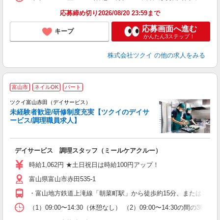
髪
応募締め切り2026/08/20 23:59まで
応募画面へ進む
キープ
かんたん3ステップ！
株式会社ツクイ
の他の求人をみる
富山市
ネイルOK
パート
ツクイ富山赤田（デイサービス）
未経験者歓迎/研修制度充実【ツクイのデイサ
ービス/調理職員求人】
各
デイサービス 調理スタッフ（ミールケアクルー）
入
り
時給1,062円 ★土日祝日は時給100円アップ！
リ
富山県富山市赤田535-1
ー
O
・富山地方鉄道上滝線「朝菜町駅」から徒歩約15分、または富山地
な
（1）09:00〜14:30（休憩なし） （2）09:00〜14:30の
髪