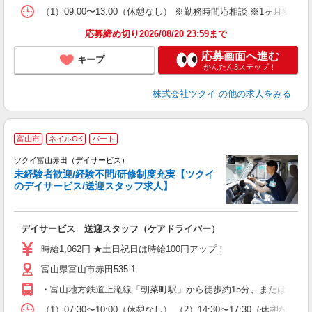
な
（1）09:00〜13:00（休憩なし） ※勤務時間応相談 ※1ヶ月変
髪
応募締め切り2026/08/20 23:59まで
応募画面へ進む
キープ
かんたん3ステップ！
株式会社ツクイ
の他の求人をみる
富山市
ネイルOK
パート
ツクイ富山赤田（デイサービス）
未経験者歓迎/経験不問/研修制度充実【ツクイ
のデイサービス/送迎スタッフ求人】
各
デイサービス 送迎スタッフ（ケアドライバー）
入
り
時給1,062円 ★土日祝日は時給100円アップ！
リ
富山県富山市赤田535-1
ー
O
・富山地方鉄道上滝線「朝菜町駅」から徒歩約15分、または富山地
な
（1）07:30〜10:00（休憩なし） （2）14:30〜17:30（