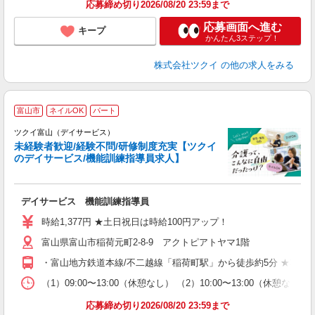
応募締め切り2026/08/20 23:59まで
応募画面へ進む
キープ
かんたん3ステップ！
株式会社ツクイ
の他の求人をみる
富山市
ネイルOK
パート
ツクイ富山（デイサービス）
未経験者歓迎/経験不問/研修制度充実【ツクイ
のデイサービス/機能訓練指導員求人】
各
デイサービス 機能訓練指導員
入
り
時給1,377円 ★土日祝日は時給100円アップ！
リ
富山県富山市稲荷元町2-8-9 アクトピアトヤマ1階
ー
O
・富山地方鉄道本線/不二越線「稲荷町駅」から徒歩約5分 ★車・
な
（1）09:00〜13:00（休憩なし） （2）10:00〜13:00（休憩
髪
応募締め切り2026/08/20 23:59まで