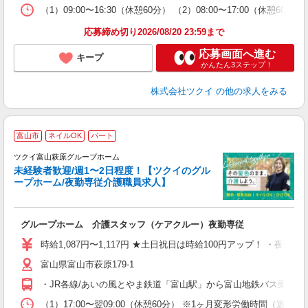
な
（1）09:00〜16:30（休憩60分） （2）08:00〜17:00（休
髪
応募締め切り2026/08/20 23:59まで
応募画面へ進む
キープ
かんたん3ステップ！
株式会社ツクイ
の他の求人をみる
富山市
ネイルOK
パート
ツクイ富山萩原グループホーム
未経験者歓迎/週1〜2日程度！【ツクイのグル
ープホーム/夜勤専従介護職員求人】
各
グループホーム 介護スタッフ（ケアクルー）夜勤専従
入
り
時給1,087円〜1,117円 ★土日祝日は時給100円アップ！ ・夜勤手
リ
富山県富山市萩原179-1
ー
O
・JR各線/あいの風とやま鉄道「富山駅」から富山地鉄バス乗車、
な
（1）17:00〜翌09:00（休憩60分） ※1ヶ月変形労働時間（週実