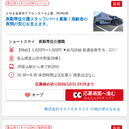
富山市
ネイルOK
パート
新着
とやま金泉寺ケアセンターそよ風：RO9138
夜勤専従介護スタッフ/パート募集！高齢者の
夜間の安心を支えます。
す
入
ショートステイ 夜勤専従介護職
中
り
【時給】1,620円〜1,820円 ▼給与詳細 処遇改善手当：220円/時
K
イ
富山県富山市中野新29番1
あ
JR富山駅から車で約20分
16:30〜9:30 休憩時間は法定通り 残業ほぼなし
応募締め切り2026/12/31 23:59まで
応募画面へ進む
キープ
かんたん3ステップ！
株式会社ＳＯＹＯＫＡＺＥ
の他の求人をみる
富山市
ネイルOK
契約社員
新着