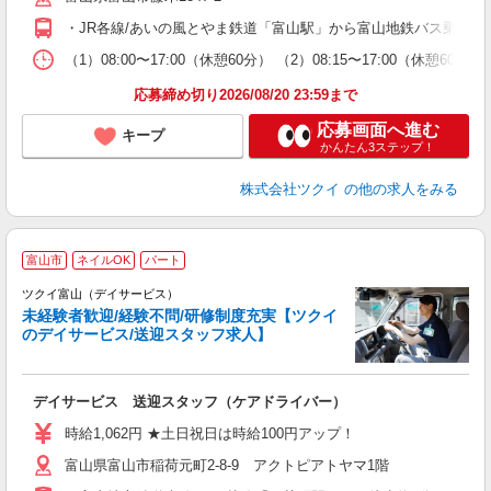
O
・JR各線/あいの風とやま鉄道「富山駅」から富山地鉄バス乗車、
な
（1）08:00〜17:00（休憩60分） （2）08:15〜17:00（休憩6
髪
応募締め切り2026/08/20 23:59まで
応募画面へ進む
キープ
かんたん3ステップ！
株式会社ツクイ
の他の求人をみる
富山市
ネイルOK
パート
ツクイ富山（デイサービス）
未経験者歓迎/経験不問/研修制度充実【ツクイ
のデイサービス/送迎スタッフ求人】
各
デイサービス 送迎スタッフ（ケアドライバー）
入
り
時給1,062円 ★土日祝日は時給100円アップ！
リ
富山県富山市稲荷元町2-8-9 アクトピアトヤマ1階
ー
O