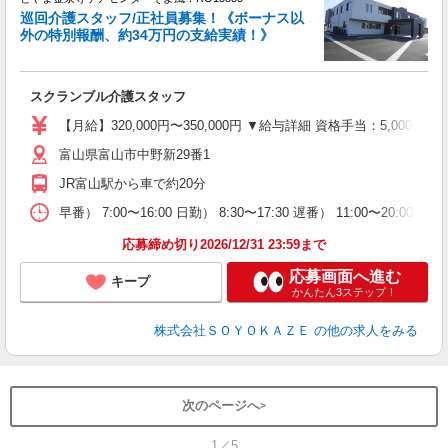
巡回介護スタッフ/正社員募集！《ボーナス以
外の特別報酬、約34万円の支給実績！》
す
入
スクランブル介護スタッフ
中
り
【月給】320,000円〜350,000円 ▼給与詳細 資格手当：5,00
富山県富山市中野新29番1
支
JR富山駅から車で約20分
イ
休
早番） 7:00〜16:00 日勤） 8:30〜17:30 遅番） 11:00〜20:
応募締め切り2026/12/31 23:59まで
応募画面へ進む
キープ
かんたん3ステップ！
株式会社ＳＯＹＯＫＡＺＥ
の他の求人をみる
次のページへ
1／5