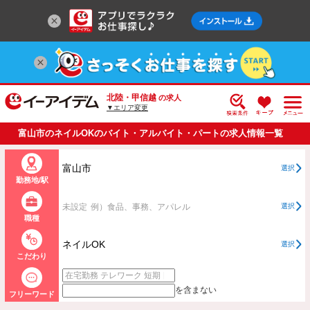
北陸・甲信越
の求人
▼エリア変更
富山市のネイルOKのバイト・アルバイト・パートの求人情報一覧
富山市
選択
勤務地/駅
未設定
例）食品、事務、アパレル
選択
職種
ネイルOK
選択
こだわり
を含まない
フリーワード