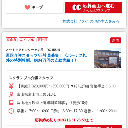
応募画面へ進む
キープ
かんたん3ステップ！
株式会社ツクイ
の他の求人をみる
富山市
ネイルOK
正社員
新着
とやまケアセンターそよ風：RO15849
巡回介護スタッフ/正社員募集！《ボーナス以
外の特別報酬、約34万円の支給実績！》
す
入
スクランブル介護スタッフ
中
り
【月給】320,000円〜350,000円 ▼給与詳細 資格手当：5,00
富山県富山市上袋518-1
支
富山地方鉄道上滝線朝菜町駅より徒歩10分
イ
休
早番） 7:00〜16:00 日勤） 8:30〜17:30 遅番） 11:00〜20:
応募締め切り2026/12/31 23:59まで