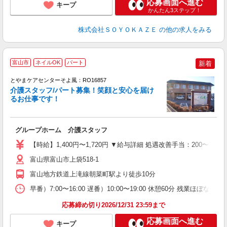
応募画面へ進む
キープ
かんたん3ステップ！
株式会社ＳＯＹＯＫＡＺＥ
の他の求人をみる
富山市
ネイルOK
パート
新着
とやまケアセンターそよ風：RO16857
介護スタッフ/パート募集！笑顔と安心を届け
るお仕事です！
す
入
グループホーム 介護スタッフ
中
り
【時給】1,400円〜1,720円 ▼給与詳細 処遇改善手当：200〜2
ブ
O
富山県富山市上袋518-1
補
富山地方鉄道上滝線朝菜町駅より徒歩10分
早番）7:00〜16:00 遅番）10:00〜19:00 休憩60分 残業ほぼなし
応募締め切り2026/12/31 23:59まで
応募画面へ進む
キープ