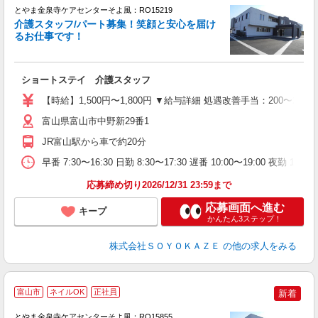
とやま金泉寺ケアセンターそよ風：RO15219
介護スタッフ/パート募集！笑顔と安心を届け
るお仕事です！
す
入
ショートステイ 介護スタッフ
中
り
【時給】1,500円〜1,800円 ▼給与詳細 処遇改善手当：200〜2
ブ
O
富山県富山市中野新29番1
実
JR富山駅から車で約20分
早番 7:30〜16:30 日勤 8:30〜17:30 遅番 10:00〜19:
応募締め切り2026/12/31 23:59まで
応募画面へ進む
キープ
かんたん3ステップ！
株式会社ＳＯＹＯＫＡＺＥ
の他の求人をみる
富山市
ネイルOK
正社員
新着
とやま金泉寺ケアセンターそよ風：RO15855