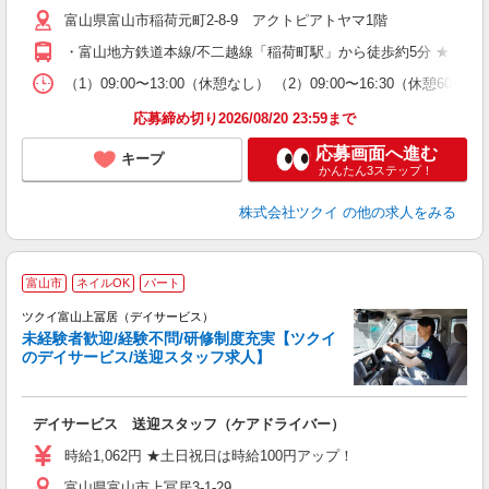
リ
富山県富山市稲荷元町2-8-9 アクトピアトヤマ1階
ー
O
・富山地方鉄道本線/不二越線「稲荷町駅」から徒歩約5分 ★車・
な
（1）09:00〜13:00（休憩なし） （2）09:00〜16:30（休憩6
髪
応募締め切り2026/08/20 23:59まで
応募画面へ進む
キープ
かんたん3ステップ！
株式会社ツクイ
の他の求人をみる
富山市
ネイルOK
パート
ツクイ富山上冨居（デイサービス）
未経験者歓迎/経験不問/研修制度充実【ツクイ
のデイサービス/送迎スタッフ求人】
各
デイサービス 送迎スタッフ（ケアドライバー）
入
り
時給1,062円 ★土日祝日は時給100円アップ！
リ
富山県富山市上冨居3-1-29
ー