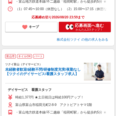
・富山地方鉄道本線/不二越線「稲荷町駅」から徒歩約5分 ★車・
な
（1）07:45〜10:00（休憩なし） （2）15:00〜17:15
髪
応募締め切り2026/08/20 23:59まで
応募画面へ進む
キープ
かんたん3ステップ！
株式会社ツクイ
の他の求人をみる
富山市
ネイルOK
パート
ツクイ富山（デイサービス）
未経験者歓迎/経験不問/研修制度充実/夜勤なし
【ツクイのデイサービス/看護スタッフ求人】
各
デイサービス 看護スタッフ
入
り
時給1,377円 ★土日祝日は時給100円アップ！
リ
富山県富山市稲荷元町2-8-9 アクトピアトヤマ1階
ー
O
・富山地方鉄道本線/不二越線「稲荷町駅」から徒歩約5分 ★車・