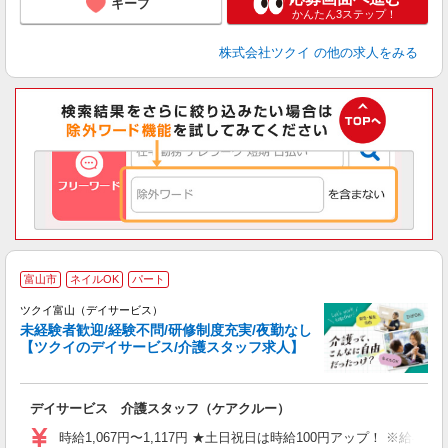
キープ
かんたん3ステップ！
株式会社ツクイ
の他の求人をみる
富山市
ネイルOK
パート
ツクイ富山（デイサービス）
未経験者歓迎/経験不問/研修制度充実/夜勤なし
【ツクイのデイサービス/介護スタッフ求人】
各
デイサービス 介護スタッフ（ケアクルー）
入
り
時給1,067円〜1,117円 ★土日祝日は時給100円アップ！ ※給