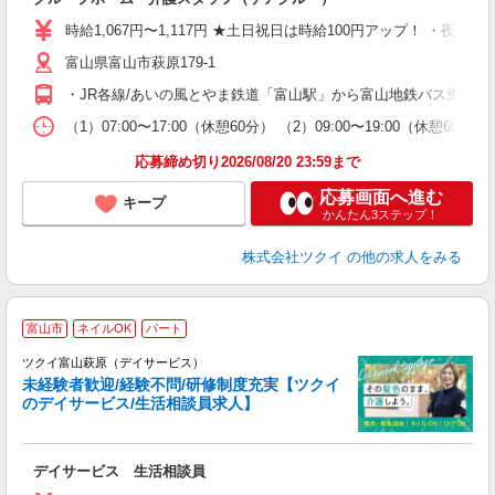
入
り
時給1,067円〜1,117円 ★土日祝日は時給100円アップ！ ・夜勤手
リ
富山県富山市萩原179-1
ー
O
・JR各線/あいの風とやま鉄道「富山駅」から富山地鉄バス乗車、
な
（1）07:00〜17:00（休憩60分） （2）09:00〜19:00（休
髪
応募締め切り2026/08/20 23:59まで
応募画面へ進む
キープ
かんたん3ステップ！
株式会社ツクイ
の他の求人をみる
富山市
ネイルOK
パート
ツクイ富山萩原（デイサービス）
未経験者歓迎/経験不問/研修制度充実【ツクイ
のデイサービス/生活相談員求人】
各
デイサービス 生活相談員
入