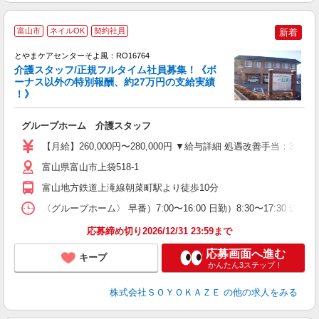
富山市
ネイルOK
契約社員
新着
とやまケアセンターそよ風：RO16764
介護スタッフ/正規フルタイム社員募集！《ボ
ーナス以外の特別報酬、約27万円の支給実績
！》
す
入
グループホーム 介護スタッフ
中
り
【月給】260,000円〜280,000円 ▼給与詳細 処遇改善手当：3
夕
O
富山県富山市上袋518-1
り
富山地方鉄道上滝線朝菜町駅より徒歩10分
〈グループホーム〉 早番）7:00〜16:00 日勤）8:30〜17:30 遅番）
応募締め切り2026/12/31 23:59まで
応募画面へ進む
キープ
かんたん3ステップ！
株式会社ＳＯＹＯＫＡＺＥ
の他の求人をみる