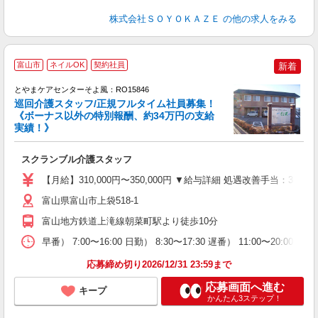
株式会社ＳＯＹＯＫＡＺＥ
の他の求人をみる
富山市
ネイルOK
契約社員
新着
とやまケアセンターそよ風：RO15846
巡回介護スタッフ/正規フルタイム社員募集！
《ボーナス以外の特別報酬、約34万円の支給
実績！》
す
入
スクランブル介護スタッフ
中
り
【月給】310,000円〜350,000円 ▼給与詳細 処遇改善手当：3
髪
め
富山県富山市上袋518-1
富山地方鉄道上滝線朝菜町駅より徒歩10分
早番） 7:00〜16:00 日勤） 8:30〜17:30 遅番） 11:00〜20:
応募締め切り2026/12/31 23:59まで
応募画面へ進む
キープ
かんたん3ステップ！