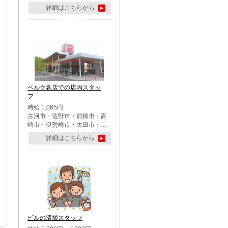
詳細はこちらから
ベルク各店での店内スタッ
フ
時給 1,065円
古河市・佐野市・前橋市・高
崎市・伊勢崎市・太田市・館
林市・藤岡市・大泉町・さい
詳細はこちらから
たま市北区・川越市・熊谷
市・行田市・秩父市・所沢
市・飯能市・東松山市・坂戸
市・鶴ケ島市・千葉市中央
区・市川市・松戸市・習志野
市・柏市・流山市・八千代
市・足立区・江戸川区・八王
子市・町田市
ビルの清掃スタッフ