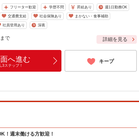
フリーター歓迎
学歴不問
昇給あり
週1日勤務OK
交通費支給
社会保険あり
まかない・食事補助
社員登用あり
深夜
9 まで
詳細を見る
画面へ進む
キープ
ん3ステップ！
OK！週末働ける方歓迎！