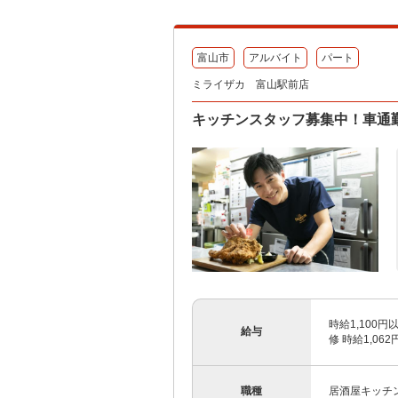
富山市
アルバイト
パート
ミライザカ 富山駅前店
キッチンスタッフ募集中！車通
時給1,100円
給与
修 時給1,06
職種
居酒屋キッチ