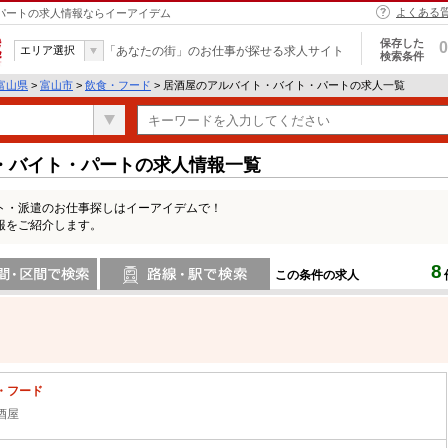
よくある
・パートの求人情報ならイーアイデム
保存した
0
エリア選択
「あなたの街」のお仕事が探せる求人サイト
検索条件
富山県
>
富山市
>
飲食・フード
> 居酒屋のアルバイト・バイト・パートの求人一覧
・バイト・パートの求人情報一覧
ト・派遣のお仕事探しはイーアイデムで！
報をご紹介します。
8
この条件の求人
間で検索
路線・駅・駅で検索
・フード
酒屋