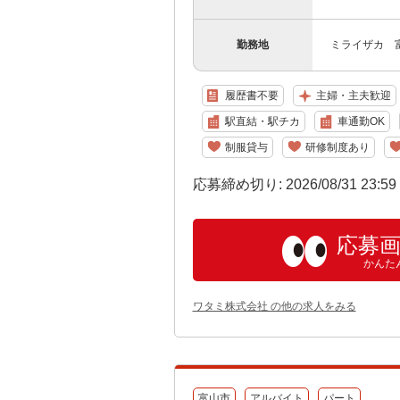
勤務地
ミライザカ 富
履歴書不要
主婦・主夫歓迎
駅直結・駅チカ
車通勤OK
制服貸与
研修制度あり
応募締め切り: 2026/08/31 23:5
応募
かんた
ワタミ株式会社 の他の求人をみる
富山市
アルバイト
パート