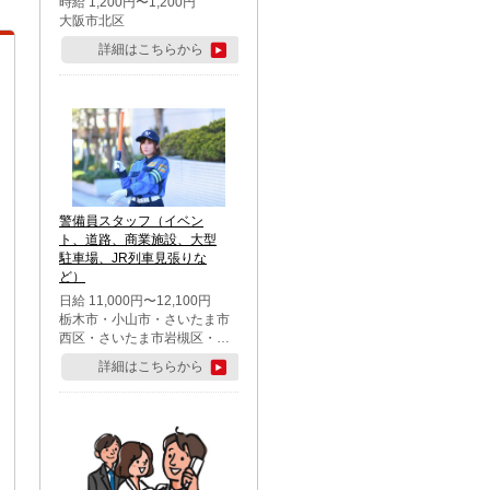
時給 1,200円〜1,200円
大阪市北区
詳細はこちらから
警備員スタッフ（イベン
ト、道路、商業施設、大型
駐車場、JR列車見張りな
ど）
日給 11,000円〜12,100円
栃木市・小山市・さいたま市
西区・さいたま市岩槻区・久
喜市・蓮田市
詳細はこちらから