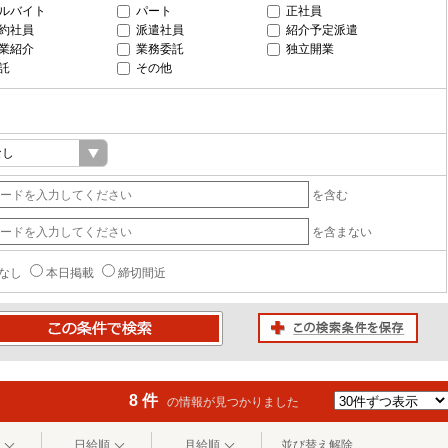
ルバイト
パート
正社員
約社員
派遣社員
紹介予定派遣
業紹介
業務委託
独立開業
託
その他
を含む
を含まない
なし
本日掲載
締切間近
この検索条件を保存
条件で検索
8 件
の情報が見つかりました
日給順
月給順
並び替え解除