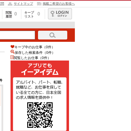
質問
サイトマップ
掲載ご希望のお客様へ
閲覧
キープ
0
0
履歴
リスト
ログイン
キープ中のお仕事（0件）
保存した検索条件（
0
件）
閲覧したお仕事（0件）
件