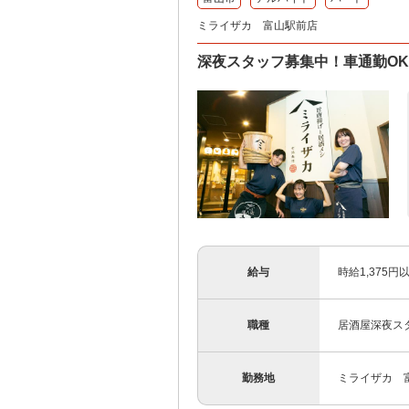
ミライザカ 富山駅前店
深夜スタッフ募集中！車通勤O
給与
時給1,375
職種
居酒屋深夜ス
勤務地
ミライザカ 富