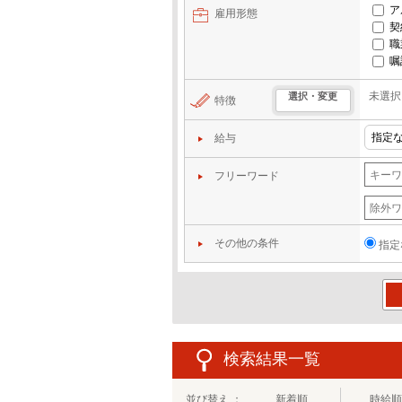
ア
雇用形態
契
職
嘱
未選択
選択・変更
特徴
給与
フリーワード
その他の条件
指定
この
検索結果一覧
並び替え ：
新着順
時給順