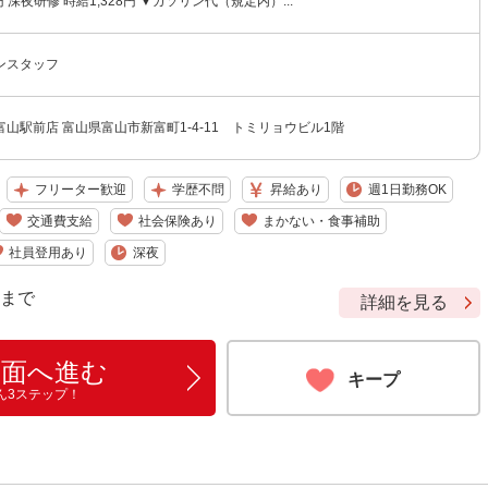
2円 深夜研修 時給1,328円 ▼ガソリン代（規定内）...
ンスタッフ
山駅前店 富山県富山市新富町1-4-11 トミリョウビル1階
フリーター歓迎
学歴不問
昇給あり
週1日勤務OK
交通費支給
社会保険あり
まかない・食事補助
社員登用あり
深夜
9 まで
詳細を見る
画面へ進む
キープ
ん3ステップ！