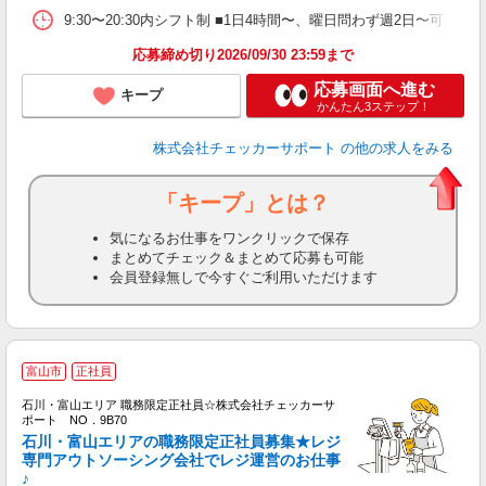
9:30〜20:30内シフト制 ■1日4時間〜、曜日問わず週2日〜可 ■
応募締め切り2026/09/30 23:59まで
応募画面へ進む
キープ
かんたん3ステップ！
株式会社チェッカーサポート
の他の求人をみる
「キープ」とは？
気になるお仕事をワンクリックで保存
まとめてチェック＆まとめて応募も可能
会員登録無しで今すぐご利用いただけます
富山市
正社員
石川・富山エリア 職務限定正社員☆株式会社チェッカーサ
主
ポート NO．9B70
給
石川・富山エリアの職務限定正社員募集★レジ
専門アウトソーシング会社でレジ運営のお仕事
♪
な