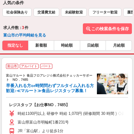
人気の条件
社会保険あり
交通費支給
未経験歓迎
フリーター歓迎
履
求人件数 :
3
件
この検索条件を保存
富山市の平均時給を見る
指定なし
新着順
時給順
日給順
月給順
富山市
アルバイト
パート
富山マルート 食品フロアレジ☆株式会社チェッカーサポー
ト NO．7485
早番入れる方or時間問わずフルタイム入れる方
歓迎♪≪マルート≫食品レジスタッフ募集！
あ
入
レジスタッフ【お仕事NO．7485】
歓
夫
時給1100円以上 研修中 時給 1,070円 (研修期間 30 時間 ) ◇高校
中
富山県富山市明輪町1番231号
勤
JR「富山駅」より徒歩1分
K