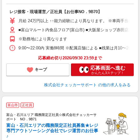
レジ接客・現場運営／正社員【お仕事NO．9B70】
月給 24万円以上 ↑↑能力経験により異なります。 ※車両手当(15,00
■富山マルート内食品フロア(富山市) ■大阪屋ショップ赤田店(富山市
※勤務地により異なります
9:00〜22:00内 実働8時間 ※配属店舗による ■残業は月10〜20時
応募締め切り2026/09/30 23:59まで
応募画面へ進む
キープ
かんたん3ステップ！
株式会社チェッカーサポート
の他の求人をみる
富山市
正社員
富山・石川エリア 職務限定正社員☆株式会社チェッカーサ
フ
ポート NO．9B71
富山・石川エリアの職務限定正社員募集★レジ
専門アウトソーシング会社でレジ運営のお仕事
♪