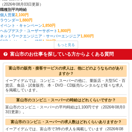
（2026年08月03日更新）
職種別平均時給
個人営業
2,100円
ラウンダー
1,880円
イベント・キャンペーン
1,850円
ヘルプデスク・ユーザーサポート
1,800円
ネットワークエンジニア・サーバーエンジニア
1,800円
CADオペレーター・積算
1,700円
もっと見る
広報・宣伝
1,650円
その他オフィスワーク・事務
1,650円
富山市のお仕事を探している方からよくある質問
量販店・大型SC・百貨店
1,572円
スイーツ・ケーキ・パン
1,500円
富山市の他の職種の平均時給を見る
富山市の販売・接客サービスの求人は、他にどのようなものがあり
ますか？
イーアイデムでは、コンビニ・スーパーの他に、量販店・大型SC・百
貨店、食品・試食販売、本・DVD・CD販売/レンタルなど様々な求人
を掲載しています。
富山市のコンビニ・スーパーの時給はどれくらいですか？
富山市のコンビニ・スーパーの平均時給は1,100円です（2026年08月0
3日更新）。
富山市のコンビニ・スーパーの求人数はどれくらいありますか？
イーアイデムでは、富山市で3件の求人を掲載しています（2026年08