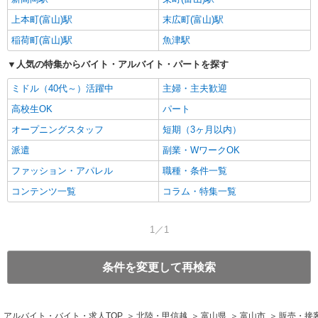
上本町(富山)駅
末広町(富山)駅
稲荷町(富山)駅
魚津駅
人気の特集からバイト・アルバイト・パートを探す
ミドル（40代～）活躍中
主婦・主夫歓迎
高校生OK
パート
オープニングスタッフ
短期（3ヶ月以内）
派遣
副業・WワークOK
ファッション・アパレル
職種・条件一覧
コンテンツ一覧
コラム・特集一覧
1／1
条件を変更して再検索
アルバイト・バイト・求人TOP
北陸・甲信越
富山県
富山市
販売・接