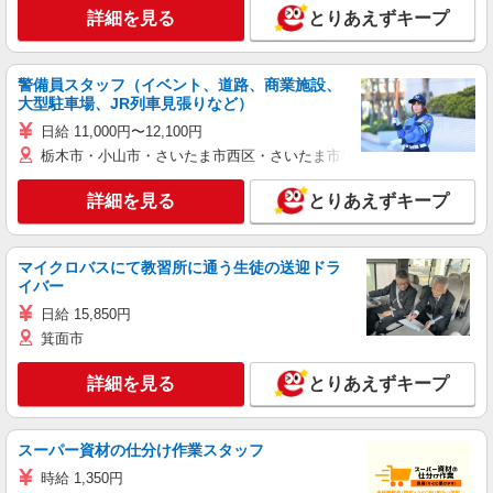
詳細を見る
とりあえずキープ
警備員スタッフ（イベント、道路、商業施設、
大型駐車場、JR列車見張りなど）
日給 11,000円〜12,100円
栃木市・小山市・さいたま市西区・さいたま市岩槻区・久喜市・蓮田
詳細を見る
とりあえずキープ
マイクロバスにて教習所に通う生徒の送迎ドラ
イバー
日給 15,850円
箕面市
詳細を見る
とりあえずキープ
スーパー資材の仕分け作業スタッフ
時給 1,350円