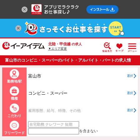
北陸・甲信越
の求人
▼エリア変更
富山市のコンビニ・スーパーのバイト・アルバイト・パートの求人情
報一覧
富山市
選択
勤務地/駅
コンビニ・スーパー
選択
職種
雇用形態、給与、特徴、その他
選択
こだわり
を含まない
フリーワード