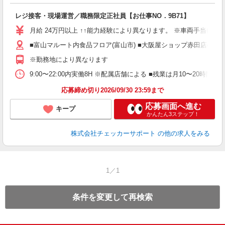
レジ接客・現場運営／職務限定正社員【お仕事NO．9B71】
月給 24万円以上 ↑↑能力経験により異なります。 ※車両手当(15,00
■富山マルート内食品フロア(富山市) ■大阪屋ショップ赤田店(富山市
※勤務地により異なります
9:00〜22:00内実働8H ※配属店舗による ■残業は月10〜20時間(
応募締め切り2026/09/30 23:59まで
応募画面へ進む
キープ
かんたん3ステップ！
株式会社チェッカーサポート
の他の求人をみる
1／1
条件を変更して再検索