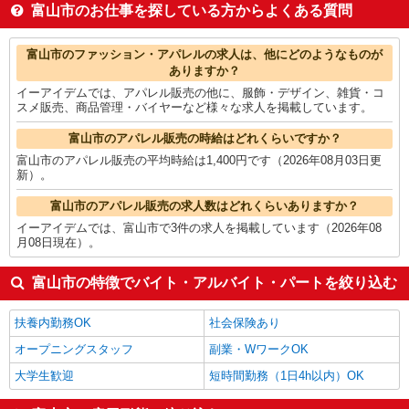
その他オフィスワーク・事務
1,650円
富山市のお仕事を探している方からよくある質問
量販店・大型SC・百貨店
1,572円
スイーツ・ケーキ・パン
1,500円
富山市の他の職種の平均時給を見る
富山市のファッション・アパレルの求人は、他にどのようなものが
ありますか？
イーアイデムでは、アパレル販売の他に、服飾・デザイン、雑貨・コ
スメ販売、商品管理・バイヤーなど様々な求人を掲載しています。
富山市のアパレル販売の時給はどれくらいですか？
富山市のアパレル販売の平均時給は1,400円です（2026年08月03日更
新）。
富山市のアパレル販売の求人数はどれくらいありますか？
イーアイデムでは、富山市で3件の求人を掲載しています（2026年08
月08日現在）。
富山市の特徴でバイト・アルバイト・パートを絞り込む
扶養内勤務OK
社会保険あり
オープニングスタッフ
副業・WワークOK
大学生歓迎
短時間勤務（1日4h以内）OK