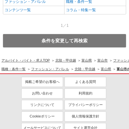
ファッション・アパレル
職種・条件一覧
コンテンツ一覧
コラム・特集一覧
1／1
条件を変更して再検索
アルバイト・バイト・求人TOP
北陸・甲信越
富山県
富山市
ファッシ
職種・条件一覧
ファッション・アパレル
北陸・甲信越
富山県
富山市
掲載ご希望のお客様へ
よくある質問
お問い合わせ
利用規約
リンクについて
プライバシーポリシー
Cookieポリシー
個人情報保護方針
メールサービスについて
サイト運営会社