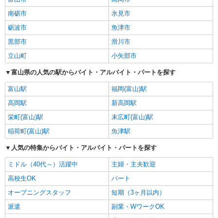
南砺市
氷見市
砺波市
魚津市
黒部市
滑川市
立山町
小矢部市
富山県の人気の駅からバイト・アルバイト・パートを探す
富山駅
福岡(富山)駅
高岡駅
新高岡駅
栄町(富山)駅
末広町(富山)駅
稲荷町(富山)駅
魚津駅
人気の特集からバイト・アルバイト・パートを探す
ミドル（40代～）活躍中
主婦・主夫歓迎
高校生OK
パート
オープニングスタッフ
短期（3ヶ月以内）
派遣
副業・WワークOK