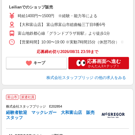
ボ
Leilianでのショップ販売
時給1400円〜1500円 ※経験・能力等による
【大和富山店】 富山県富山市総曲輪三丁目8番6号
富山地鉄都心線「グランドプラザ前駅」より徒歩1分
【営業時間】10:00〜19:00 ※実動7時間15分（休憩75分） 
応募締め切り2026/08/31 23:59まで
応募画面へ進む
キープ
かんたん3ステップ！
株式会社スタッフブリッジ
の他の求人をみる
富山市
派遣社員
株式会社スタッフブリッジ E202854
経験者歓迎 マックレガー 大和富山店 販売
スタッフ
ボ