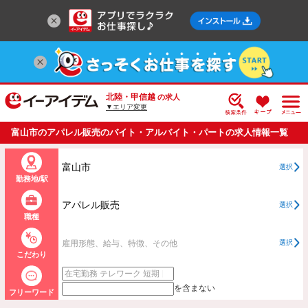
北陸・甲信越
の求人
▼エリア変更
富山市のアパレル販売のバイト・アルバイト・パートの求人情報一覧
富山市
選択
勤務地/駅
アパレル販売
選択
職種
雇用形態、給与、特徴、その他
選択
こだわり
を含まない
フリーワード