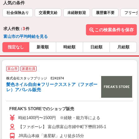
人気の条件
社会保険あり
交通費支給
未経験歓迎
履歴書不要
フリー
求人件数 :
3
件
この検索条件を保存
富山市の平均時給を見る
指定なし
新着順
時給順
日給順
月給順
富山市
派遣社員
株式会社スタッフブリッジ E241974
髪色ネイル自由★フリークスストア（ファボー
レ）アパレル販売
ボ
FREAK'S STOREでのショップ販売
時給1400円〜1500円 ※経験・能力等による
【ファボーレ】 富山県富山市婦中町下轡田165-1
JR高山本線「速星駅」より徒歩15分