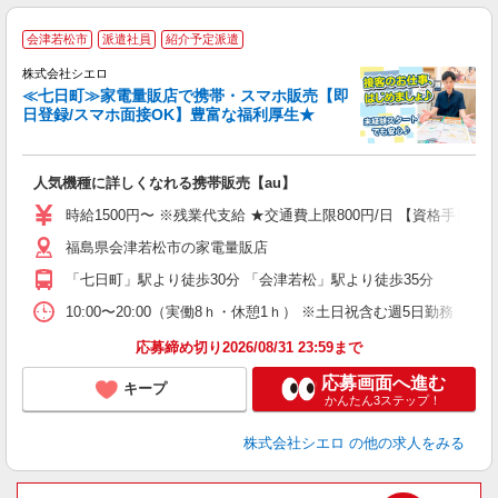
★
会津若松市
派遣社員
紹介予定派遣
♪
株式会社シエロ
≪七日町≫家電量販店で携帯・スマホ販売【即
日登録/スマホ面接OK】豊富な福利厚生★
い
即
人気機種に詳しくなれる携帯販売【au】
躍
ー
時給1500円〜 ※残業代支給 ★交通費上限800円/日 【資格手当
自
福島県会津若松市の家電量販店
ど
「七日町」駅より徒歩30分 「会津若松」駅より徒歩35分
10:00〜20:00（実働8ｈ・休憩1ｈ） ※土日祝含む週5日勤務
応募締め切り2026/08/31 23:59まで
応募画面へ進む
キープ
かんたん3ステップ！
株式会社シエロ
の他の求人をみる