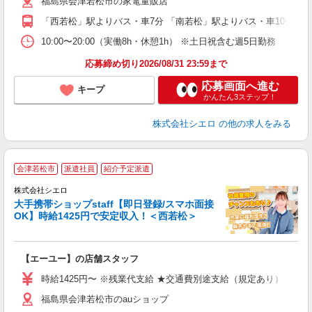
福島県会津若松市の家電量販店
貸
「西若松」駅よりバス・車7分 「南若松」駅よりバス・車10分
10:00〜20:00（実働8h・休憩1h） ※土日祝含む週5日勤務
応募締め切り2026/08/31 23:59まで
応募画面へ進む
キープ
かんたん3ステップ！
株式会社シエロ
の他の求人をみる
★
会津若松市
派遣社員
紹介予定派遣
♪
株式会社シエロ
大手携帯ショップstaff【即日登録/スマホ面接
OK】時給1425円で安定収入！＜西若松＞
務
即
【エーユー】の店舗スタッフ
あ
時給1425円〜 ※残業代支給 ★交通費別途支給（規定あり） ゜+゜
K
福島県会津若松市のauショップ