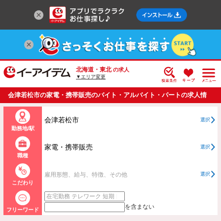
北海道・東北
の求人
▼エリア変更
会津若松市の家電・携帯販売のバイト・アルバイト・パートの求人情
報一覧
会津若松市
選択
勤務地/駅
家電・携帯販売
選択
職種
雇用形態、給与、特徴、その他
選択
こだわり
を含まない
フリーワード