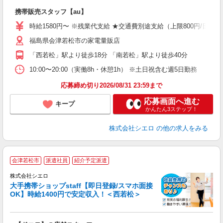
理
携帯販売スタッフ【au】
即
躍
時給1580円〜 ※残業代支給 ★交通費別途支給（上限800円/日）
ー
福島県会津若松市の家電量販店
自
「西若松」駅より徒歩18分 「南若松」駅より徒歩40分
ど
10:00〜20:00（実働8h・休憩1h） ※土日祝含む週5日勤務
応募締め切り2026/08/31 23:59まで
応募画面へ進む
キープ
かんたん3ステップ！
株式会社シエロ
の他の求人をみる
★
会津若松市
派遣社員
紹介予定派遣
♪
株式会社シエロ
大手携帯ショップstaff【即日登録/スマホ面接
OK】時給1400円で安定収入！＜西若松＞
務
即