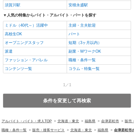
須賀川駅
安積永盛駅
人気の特集からバイト・アルバイト・パートを探す
ミドル（40代～）活躍中
主婦・主夫歓迎
高校生OK
パート
オープニングスタッフ
短期（3ヶ月以内）
派遣
副業・WワークOK
ファッション・アパレル
職種・条件一覧
コンテンツ一覧
コラム・特集一覧
1／1
条件を変更して再検索
アルバイト・バイト・求人TOP
北海道・東北
福島県
会津若松市
販売
職種・条件一覧
販売・接客サービス
北海道・東北
福島県
会津若松市