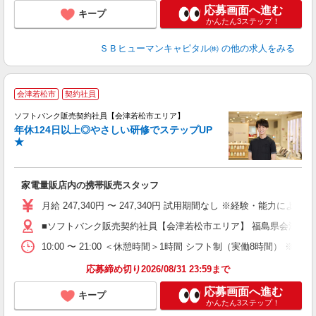
応募画面へ進む
キープ
かんたん3ステップ！
ＳＢヒューマンキャピタル㈱
の他の求人をみる
会津若松市
契約社員
ソフトバンク販売契約社員【会津若松市エリア】
年休124日以上◎やさしい研修でステップUP
で
★
ボ
ン
家電量販店内の携帯販売スタッフ
月給 247,340円 〜 247,340円 試用期間なし ※経験・能力による 
■ソフトバンク販売契約社員【会津若松市エリア】 福島県会津若
10:00 〜 21:00 ＜休憩時間＞1時間 シフト制（実働8時間） 
応募締め切り2026/08/31 23:59まで
応募画面へ進む
キープ
かんたん3ステップ！