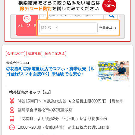
★
会津若松市
派遣社員
紹介予定派遣
♪
株式会社シエロ
◎花春町◎家電量販店でスマホ・携帯販売【即
日登録/スマホ面接OK】未経験でも安心♪
理
携帯販売スタッフ【au】
即
躍
時給1500円〜 ※残業代支給 ★交通費上限800円/日 【資格手当
ー
福島県会津若松市の家電量販店
自
「花春町」より徒歩2分 「七日町」駅より徒歩35分
ど
10:00〜20:00（実働8時間） ※土日祝含む週5日勤務