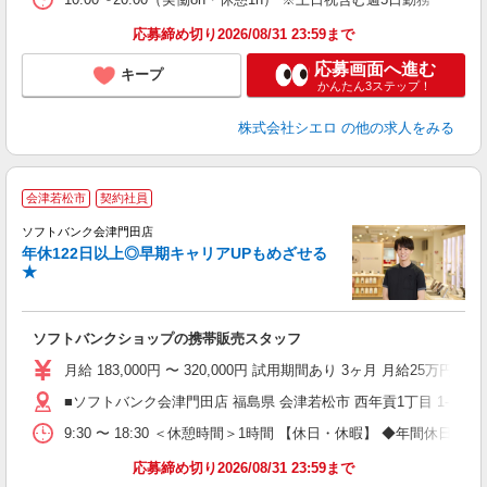
応募締め切り2026/08/31 23:59まで
応募画面へ進む
キープ
かんたん3ステップ！
株式会社シエロ
の他の求人をみる
会津若松市
契約社員
ソフトバンク会津門田店
年休122日以上◎早期キャリアUPもめざせる
賞
★
ソフトバンクショップの携帯販売スタッフ
与
月給 183,000円 〜 320,000円 試用期間あり 3ヶ月 月給25万円以
■ソフトバンク会津門田店 福島県 会津若松市 西年貢1丁目 1‐5
9:30 〜 18:30 ＜休憩時間＞1時間 【休日・休暇】 ◆年
応募締め切り2026/08/31 23:59まで