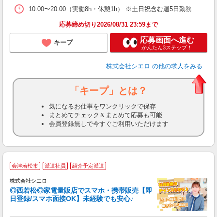
10:00〜20:00（実働8h・休憩1h） ※土日祝含む週5日勤務
応募締め切り2026/08/31 23:59まで
応募画面へ進む
キープ
かんたん3ステップ！
株式会社シエロ
の他の求人をみる
「キープ」とは？
気になるお仕事をワンクリックで保存
まとめてチェック＆まとめて応募も可能
会員登録無しで今すぐご利用いただけます
★
会津若松市
派遣社員
紹介予定派遣
♪
株式会社シエロ
◎西若松◎家電量販店でスマホ・携帯販売【即
日登録/スマホ面接OK】未経験でも安心♪