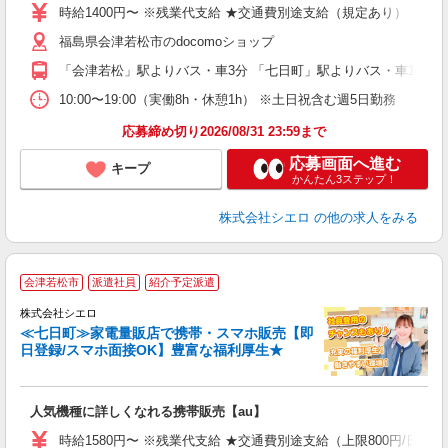
時給1400円〜 ※残業代支給 ★交通費別途支給（規定あり） ゜+゜
あ
福島県会津若松市のdocomoショップ
K
「会津若松」駅よりバス・車3分 「七日町」駅よりバス・車10分
貸
10:00〜19:00（実働8h・休憩1h） ※土日祝含む週5日勤務
応募締め切り2026/08/31 23:59まで
応募画面へ進む
キープ
かんたん3ステップ！
株式会社シエロ
の他の求人をみる
★
会津若松市
派遣社員
紹介予定派遣
♪
株式会社シエロ
≪七日町≫家電量販店で携帯・スマホ販売【即
日登録/スマホ面接OK】豊富な福利厚生★
い
即
人気機種に詳しくなれる携帯販売【au】
躍
ー
時給1580円〜 ※残業代支給 ★交通費別途支給（上限800円/日）