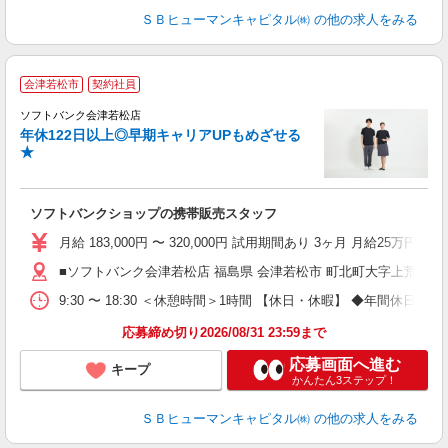
ＳＢヒューマンキャピタル㈱
の他の求人をみる
会津若松市
契約社員
ソフトバンク会津若松店
年休122日以上◎早期キャリアUPもめざせる
賞
★
ソフトバンクショップの携帯販売スタッフ
与
月給 183,000円 〜 320,000円 試用期間あり 3ヶ月 月給25万円以
■ソフトバンク会津若松店 福島県 会津若松市 町北町大字上荒久田字
9:30 〜 18:30 ＜休憩時間＞1時間 【休日・休暇】 ◆年
応募締め切り2026/08/31 23:59まで
応募画面へ進む
キープ
かんたん3ステップ！
ＳＢヒューマンキャピタル㈱
の他の求人をみる