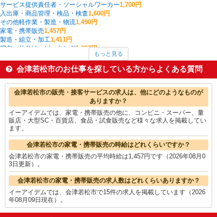
サービス提供責任者・ソーシャルワーカー
1,700円
入出庫・商品管理・検品・検査
1,600円
その他軽作業・製造・物流
1,490円
家電・携帯販売
1,457円
製造・組立・加工
1,411円
梱包・仕分け・ピッキング
1,387円
もっと見る
その他介護・福祉
1,350円
介護職・ヘルパー
1,271円
会津若松市のお仕事を探している方からよくある質問
看護師・保健師・看護助手・助産師
1,256円
一般・営業事務
1,243円
会津若松市の他の職種の平均時給を見る
会津若松市の販売・接客サービスの求人は、他にどのようなものが
ありますか？
イーアイデムでは、家電・携帯販売の他に、コンビニ・スーパー、量
販店・大型SC・百貨店、食品・試食販売など様々な求人を掲載してい
ます。
会津若松市の家電・携帯販売の時給はどれくらいですか？
会津若松市の家電・携帯販売の平均時給は1,457円です（2026年08月0
3日更新）。
会津若松市の家電・携帯販売の求人数はどれくらいありますか？
イーアイデムでは、会津若松市で15件の求人を掲載しています（2026
年08月09日現在）。