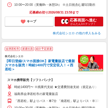
10:00〜20:00（実働8h・休憩1h） ※土日祝含む週5日勤務
応募締め切り2026/08/31 23:59まで
応募画面へ進む
キープ
かんたん3ステップ！
株式会社シエロ
の他の求人をみる
★
会津若松市
派遣社員
紹介予定派遣
♪
株式会社シエロ
【即日登録/スマホ面接OK】家電量販店で最新
スマホを販売！時給1400円で安定収入！＜西
若松＞
事
即
スマホ携帯販売【ソフトバンク】
あ
時給1400円〜 ※残業代支給 ★交通費別途支給（規定あり） ゜+゜
K
福島県会津若松市の家電量販店
貸
「西若松」駅よりバス・車7分 「南若松」駅よりバス・車10分
10:00〜20:00（実働8h・休憩1h） ※土日祝含む週5日勤務