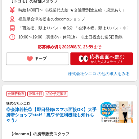
【ドコモ】の店舗スタッフ
あ
時給1400円〜 ※残業代支給 ★交通費別途支給（規定あり） ゜+゜
K
福島県会津若松市のdocomoショップ
貸
「西若松」駅よりバス・車6分 「会津本郷」駅よりバス・車7分
10:00〜19:00（実働8h・休憩1h） ※土日祝含む週5日勤務
応募締め切り2026/08/31 23:59まで
応募画面へ進む
キープ
かんたん3ステップ！
株式会社シエロ
の他の求人をみる
★
会津若松市
派遣社員
紹介予定派遣
♪
株式会社シエロ
◎会津若松◎【即日登録/スマホ面接OK】大手
携帯ショップstaff！裏ワザ便利機能も知れち
ゃう♪
理
【docomo】の携帯販売スタッフ
即