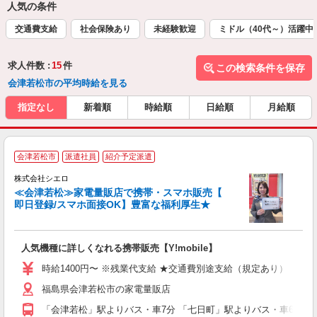
人気の条件
交通費支給
社会保険あり
未経験歓迎
ミドル（40代～）活躍中
求人件数 :
15
件
この検索条件を保存
会津若松市の平均時給を見る
指定なし
新着順
時給順
日給順
月給順
★
会津若松市
派遣社員
紹介予定派遣
♪
株式会社シエロ
≪会津若松≫家電量販店で携帯・スマホ販売【
即日登録/スマホ面接OK】豊富な福利厚生★
い
即
人気機種に詳しくなれる携帯販売【Y!mobile】
あ
時給1400円〜 ※残業代支給 ★交通費別途支給（規定あり） ゜+゜
K
福島県会津若松市の家電量販店
貸
「会津若松」駅よりバス・車7分 「七日町」駅よりバス・車6分