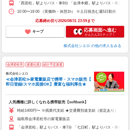
貸
「西若松」駅よりバス・車9分 「会津本郷」駅よりバス・車15分
10:00〜19:00 （実働8h・休憩1h） ※土日祝含む週5日勤務
応募締め切り2026/08/31 23:59まで
応募画面へ進む
キープ
かんたん3ステップ！
株式会社シエロ
の他の求人をみる
★
会津若松市
派遣社員
紹介予定派遣
♪
株式会社シエロ
≪会津若松≫家電量販店で携帯・スマホ販売【
即日登録/スマホ面接OK】豊富な福利厚生★
い
即
人気機種に詳しくなれる携帯販売【softbank】
あ
時給1400円〜 ※残業代支給 ★交通費別途支給（規定あり） ゜+゜
K
福島県会津若松市の家電量販店
貸
「会津若松」駅よりバス・車7分 「七日町」駅よりバス・車6分