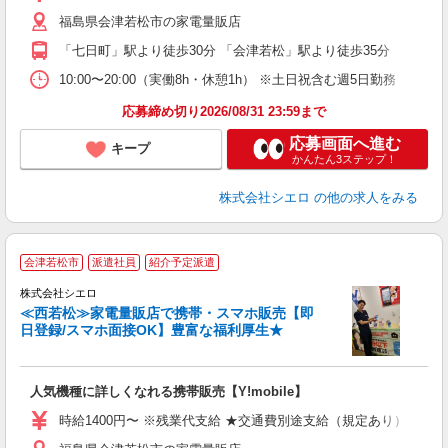
自
福島県会津若松市の家電量販店
ど
「七日町」駅より徒歩30分 「会津若松」駅より徒歩35分
10:00〜20:00（実働8h・休憩1h） ※土日祝含む週5日勤務
応募締め切り2026/08/31 23:59まで
応募画面へ進む
キープ
かんたん3ステップ！
株式会社シエロ
の他の求人をみる
★
会津若松市
派遣社員
紹介予定派遣
♪
株式会社シエロ
≪西若松≫家電量販店で携帯・スマホ販売【即
日登録/スマホ面接OK】豊富な福利厚生★
い
即
人気機種に詳しくなれる携帯販売【Y!mobile】
あ
時給1400円〜 ※残業代支給 ★交通費別途支給（規定あり） ゜+゜
K