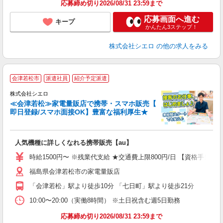
応募締め切り2026/08/31 23:59まで
応募画面へ進む
キープ
かんたん3ステップ！
株式会社シエロ
の他の求人をみる
★
会津若松市
派遣社員
紹介予定派遣
♪
株式会社シエロ
≪会津若松≫家電量販店で携帯・スマホ販売【
即日登録/スマホ面接OK】豊富な福利厚生★
い
即
人気機種に詳しくなれる携帯販売【au】
躍
ー
時給1500円〜 ※残業代支給 ★交通費上限800円/日 【資格手当
自
福島県会津若松市の家電量販店
ど
「会津若松」駅より徒歩10分 「七日町」駅より徒歩21分
10:00〜20:00（実働8時間） ※土日祝含む週5日勤務
応募締め切り2026/08/31 23:59まで